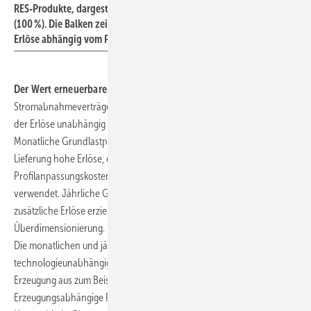
RES‑Produkte, dargestellt relativ zur monatlichen Grundlast
(100 %). Die Balken zeigen die jeweilige Bandbreite der erzielbaren
Erlöse abhängig vom Produkt.
Der Wert erneuerbarer Grundlastprofile:
Zur Bewertung von
Stromabnahmeverträgen dient der energie normalisierte Profilwert,
der Erlöse unabhängig von der Energiemenge vergleichbar macht.
Monatliche Grundlastprodukte erzielen durch konstante 24/7
Lieferung hohe Erlöse, erfordern jedoch erhöhte Investitionen und
Profilanpassungskosten. Sie werden als Basis der Betrachtung
verwendet. Jährliche Grundlasten können in Hochpreisphasen
zusätzliche Erlöse erzielen, erfordern jedoch deutlich höhere
Überdimensionierung.
Die monatlichen und jährlichen Grundlastprofile sind
technologieunabhängig und gelten damit auch für die theoretische
Erzeugung aus zum Beispiel Wind+PV+Speichern.
Erzeugungsabhängige PPAs zeigen technologiespezifische