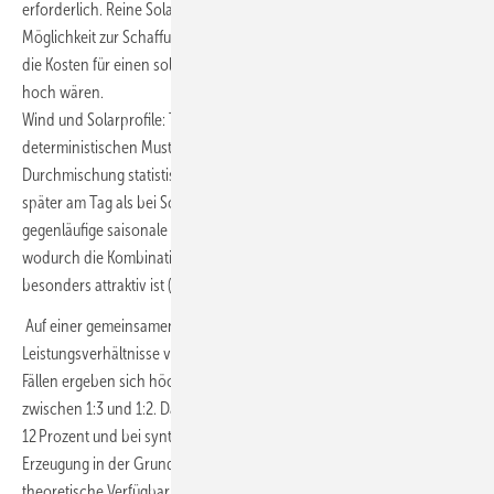
erforderlich. Reine Solarprofile wurden daher nicht weiter als
Möglichkeit zur Schaffung von Jahresgrundlastprofilen betrachtet, da
die Kosten für einen solchen Speicher auf Li-Ionen Basis schlicht zu
hoch wären.
Wind und Solarprofile: Tageswindprofile folgen zwar keinem strikt
deterministischen Muster, zeigen jedoch infolge thermischer
Durchmischung statistische Tagesgänge – mit einem Maximum meist
später am Tag als bei Solarenergie. Vorteilhaft ist vor allem die
gegenläufige saisonale Korrelation von Wind und Solarerzeugung,
wodurch die Kombination beider Technologien systemisch
besonders attraktiv ist (Abbildung 1).
Auf einer gemeinsamen Fläche lassen sich Wind zu Solar
Leistungsverhältnisse von 1:1 bis 1:5 realisieren. In den untersuchten
Fällen ergeben sich höchste Grundlastanteile bei Verhältnissen
zwischen 1:3 und 1:2. Dabei liegen im konkreten Projektbeispiel
12 Prozent und bei synthetischen Profilen bis zu 44 Prozent der
Erzeugung in der Grundlast. Bereits ohne Speicher kann eine
theoretische Verfügbarkeit bis zu 100 Prozent erreicht werden, da