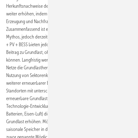
Herkunftsnachweise den Marktwert erneuerbarer Grundlastprofile
weiter erhöhen, indem sie die zeitliche Übereinstimmung von
Erzeugung und Nachfrage sichtbar machen.
Zusammenfassend ist erneuerbare Grundlast kein unmöglicher
Mythos, jedoch derzeit noch anspruchsvoll und kostenintensiv. Wind
+ PV + BESS bieten jedoch bei intelligentem Ausbau einen wichtigen
Beitrag zu Grundlast, ohne 100% Jahresgrundlast anbieten zu
können. Langfristig werden Nachfrageflexibilität und intelligentere
Netze die Grundlastherausforderung schrittweise reduzieren. Die
Nutzung von Sektorenkopplung (Mobilität, Wärme, Wasserstoff, etc.),
weiterer erneuerbarer Energieträger und die Vernetzung von
Standorten mit unterschiedlichen Wetterbedingungen kann
erneuerbare Grundlast rentabler machen. Ebenso könnten
Technologie-Entwicklungen im Wochenspeicherbereich (Flow-
Batterien, Eisen-Luft) die Wirtschaftlichkeit von erneuerbarer
Grundlast erhöhen. Möglicherweise kann dann auf kostenintensive
saisonale Speicher in der Stromerzeugung verzichtet werden, wenn
zuvor genannte Möglichkeiten ausreichend genutzt werden.