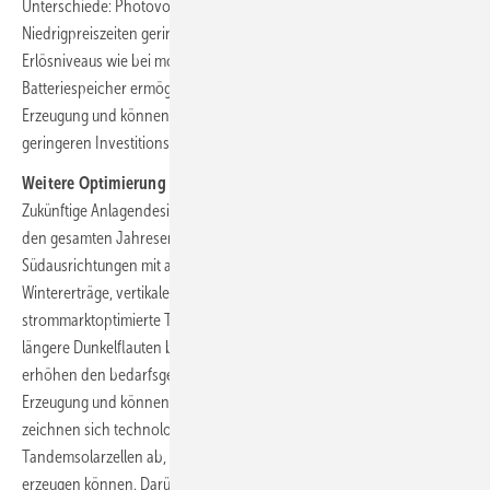
Unterschiede: Photovoltaik erzielt aufgrund der Erzeugung in
Niedrigpreiszeiten geringere Erlöse, während Wind ähnliche
Erlösniveaus wie bei monatlicher Grundlast erreichen kann.
Batteriespeicher ermöglichen eine zeitliche Verschiebung der
Erzeugung und können Erlöse bis auf Grundlastniveau anheben, bei
geringeren Investitionskosten.
Weitere Optimierung und Ausblick
Zukünftige Anlagendesigns und Projekte optimieren zunehmend nicht
den gesamten Jahresertrag, sondern Markt und Systemwert.
Südausrichtungen mit angepassten Neigungswinkeln verbessern
Wintererträge, vertikale Ost West Konfigurationen erzeugen
strommarktoptimierte Tagesprofile (kein Mittagspeak) und können
längere Dunkelflauten besser überbrücken. Diese Entwicklungen
erhöhen den bedarfsgerecht bereitstellbaren Anteil erneuerbarer
Erzeugung und können den Speicherbedarf reduzieren. Ergänzend
zeichnen sich technologische Fortschritte wie Perowskit Silizium
Tandemsolarzellen ab, die bei geringem Lichteinfall mehr Strom
erzeugen können. Darüber hinaus könnten zeitbasierte