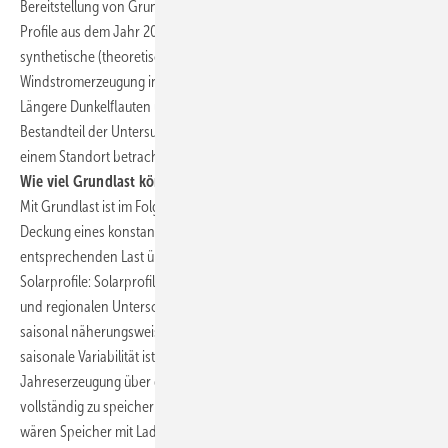
Bereitstellung von Grundlastprofilen beitragen können, wurden
Profile aus dem Jahr 2010 von einem konkreten Projektbeispiel und
synthetische (theoretische) Profile für Solar- und
Windstromerzeugung in Deutschland verwendet und kombiniert.
Längere Dunkelflauten und deren Häufigkeit sind dabei nicht
Bestandteil der Untersuchung, da nur ein einzelnes Wetterjahr an
einem Standort betrachtet wird.
Wie viel Grundlast können erneuerbare Energien liefern?
Mit Grundlast ist im Folgenden die Bereitstellung einer Leistung zur
Deckung eines konstanten bzw. minimalen Strombedarfs bzw. einer
entsprechenden Last über einen definierten Zeitraum gemeint. Reine
Solarprofile: Solarprofile unterliegen wetterbedingten Schwankungen
und regionalen Unterschieden, lassen sich jedoch tageszeitlich und
saisonal näherungsweise durch Sinuskurven beschreiben. Die
saisonale Variabilität ist so ausgeprägt, dass rund ein Drittel der
Jahreserzeugung über der mittleren Last liegt. Um diese Energie
vollständig zu speichern und eine Jahresgrundlastprofil zu erzeugen,
wären Speicher mit Lade und Entladezeiten von drei bis vier Monaten