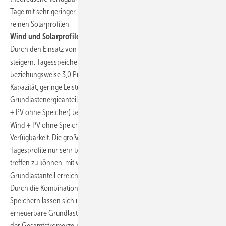
Tage mit sehr geringer Erzeugung insgesamt seltener auftreten als bei
reinen Solarprofilen.
Wind und Solarprofile plus Speicher
Durch den Einsatz von Speichern lässt sich der Grundlastanteil weiter
steigern. Tagesspeicher (24 h) mit Kapazitäten von etwa 1,4 Prozent
beziehungsweise 3,0 Prozent der installierten Leistung (große
Kapazität, geringe Leistung) von Wind plus Solar erhöhen den
Grundlastenergieanteil auf rund 21 Prozent (von 12 Prozent für Wind
+ PV ohne Speicher) beziehungsweise 63 Prozent (von 44 Prozent für
Wind + PV ohne Speicher), jeweils bei theoretisch vollständiger
Verfügbarkeit. Die große Spanne verdeutlicht, dass synthetische
Tagesprofile nur sehr bedingt geeignet sind, um eine Aussage darüber
treffen zu können, mit welcher Wahrscheinlichkeit welcher
Grundlastanteil erreicht werden kann.
Durch die Kombination von Wind und Solarprofilen mit ergänzenden
Speichern lassen sich unter teilweise idealisierten Bedingungen
erneuerbare Grundlastprofile erzeugen. Der grundlastfähige Anteil
der Gesamtstromerzeugung erreicht dabei 21 Prozent und mehr, ohne