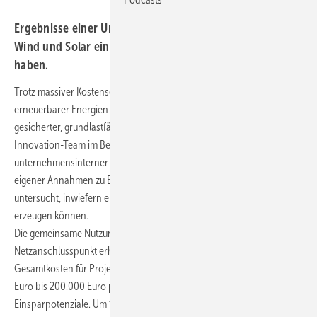
Ergebnisse einer Untersuchung zu der Frage, inwiefern
Wind und Solar ein grundlastfähiges Erzeugungsprofil
haben.
Trotz massiver Kostensenkungen und des kontinuierlichen Ausbaus
erneuerbarer Energien in Europa besteht weiterhin ein Bedarf an
gesicherter, grundlastfähiger Stromerzeugung. Das Technology &
Innovation-Team im Bereich Uniper Renewables hat anhand
unternehmensinterner Wind- und PV-Erzeugungsprofile sowie
eigener Annahmen zu Batteriekosten und Technologieentwicklung
untersucht, inwiefern erneuerbare Energien Grundlastprofile
erzeugen können.
Die gemeinsame Nutzung von Erzeugung und Speicherung an einem
Netzanschlusspunkt erhöht dessen Auslastung und senkt die
Gesamtkosten für Projektierer. Bei Netzanschlusskosten von 70.000
Euro bis 200.000 Euro pro MW ergeben sich erhebliche
Einsparpotenziale. Um festzustellen inwieweit Hybridprojekte zur