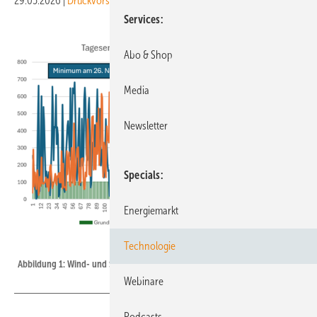
29.05.2026
|
Druckvorschau
Services
Abo & Shop
Media
Newsletter
Specials
Energiemarkt
UNIPER
Technologie
Abbildung 1: Wind- und Solarprofil und sich daraus ergebende Grundlast.
Webinare
Podcasts