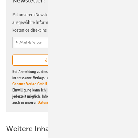
Newsletter!
Mit unserem Newsletter erhalten Sie regelmäßig von uns
ausgewählte Informationen und Neuigkeiten, gebündelt und
kostenlos direkt ins Postfach.
Bei Anmeldung zu diesem Newsletter bin ich damit einverstanden, über
interessante Verlags- und Online-Angebote
der Marken der Alfons W.
Gentner Verlag GmbH & Co. KG
informiert zu werden. Diese
Einwilligung kann ich jederzeit widerrufen und eine Abmeldung ist
jederzeit möglich. Informationen zum Umgang mit Daten finden Sie
auch in unserer
Datenschutzerklärung
.
Weitere Inhalte