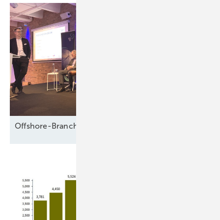
Offshore-Branche fürchtet Fadenriss und plädiert für 