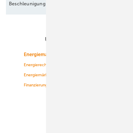
Beschleunigung ohne
Freifahrtschein
Unsere Themen
Energiemarkt
Technologie
Energierecht
Planung
Energiemärkte weltweit
Logistik
Finanzierung
Betrieb
Onshore-Wind
Offshore-Wind
Solar
Bioenergie