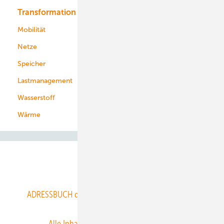
Transformation
Energieversorger
Service
Mobilität
Kommunen
Netze
Stadtwerke
Speicher
Energiekonzerne
Lastmanagement
Wasserstoff
Wärme
Abo- & Leserservice
ADRESSBUCH der WIND- und SOLARENERGIE
AGB
Alle Inhalte chronologisch
Anmelden