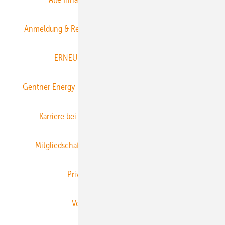
Anmeldung & Registrierung
Datenschutz
E-Paper
ERNEUERBARE ENERGIEN abonnieren
Gentner Energy Media
Gentner Verlag
Impressum
Karriere bei Gentner
Team
Mediaservice
Mitgliedschaften und Engagement
Newsletter
Privacy Manager
RSS-Feed
Veranstaltungen / Webinare