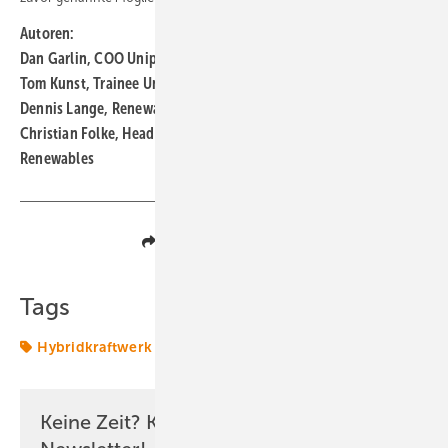
Autoren:
Dan Garlin, COO Uniper Renewables,
Tom Kunst, Trainee Uniper SE,
Dennis Lange, Renewables Innovator Technology & Innovation,
Christian Folke, Head of Technology & Innovation Uniper
Renewables
Teilen
Link kopieren
Tags
Hybridkraftwerk
Solar
Keine Zeit? Kein Problem mit dem ERE