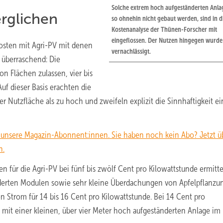
Solche extrem hoch aufgeständerten Anlag
rglichen
so ohnehin nicht gebaut werden, sind in d
Kostenanalyse der Thünen-Forscher mit
eingeflossen. Der Nutzen hingegen wurde
kosten mit Agri-PV mit denen
vernachlässigt.
 überraschend: Die
n Flächen zulassen, vier bis
uf dieser Basis erachten die
er Nutzfläche als zu hoch und zweifeln explizit die Sinnhaftigkeit ei
n unsere Magazin-Abonnent:innen. Sie haben noch kein Abo? Jetzt üb
n.
 für die Agri-PV bei fünf bis zwölf Cent pro Kilowattstunde ermittel
tänderten Modulen sowie sehr kleine Überdachungen von Apfelpflanz
 Strom für 14 bis 16 Cent pro Kilowattstunde. Bei 14 Cent pro
r mit einer kleinen, über vier Meter hoch aufgeständerten Anlage i