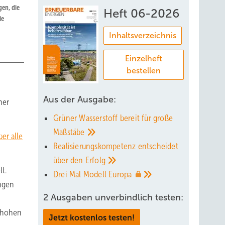
en, die
Heft 06-2026
ie
Inhaltsverzeichnis
Einzelheft
bestellen
Aus der Ausgabe:
ner
Grüner Wasserstoff bereit für große
Maßstäbe
er alle
Realisierungskompetenz entscheidet
über den
Erfolg
t.
Drei Mal Modell
Europa
ungen
2 Ausgaben unverbindlich testen:
m hohen
Jetzt kostenlos testen!