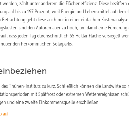
t werden, zählt unter anderem die Flächeneffizienz. Diese beziffern 
rung auf bis zu 197 Prozent, weil Energie und Lebensmittel auf derse
n Betrachtung geht diese auch nur in einer einfachen Kostenanalyse
ungskosten sind den Autoren aber zu hoch, um damit eine Förderung 
auf, dass jeden Tag durchschnittlich 55 Hektar Fläche versiegelt we
genüber den herkömmlichen Solarparks.
einbeziehen
es Thünen-Instituts zu kurz. Schließlich können die Landwirte so 
tationsperioden mit Spätfrost oder extremen Wetterereignissen schü
igen und eine zweite Einkommensquelle erschließen.
b auf