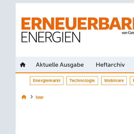
Springe
Springe
Springe
auf
auf
auf
Hauptinhalt
Hauptmenü
SiteSearch
Aktuelle Ausgabe
Heftarchiv
Energiemarkt
Technologie
Webinare
Solar