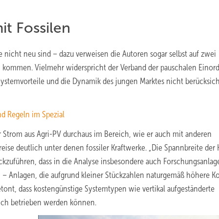
it Fossilen
ie nicht neu sind – dazu verweisen die Autoren sogar selbst auf zwei
en kommen. Vielmehr widerspricht der Verband der pauschalen Einor
 Systemvorteile und die Dynamik des jungen Marktes nicht berücksich
nd Regeln im Spezial
er Strom aus Agri-PV durchaus im Bereich, wie er auch mit anderen
ise deutlich unter denen fossiler Kraftwerke. „Die Spannbreite der 
urückzuführen, dass in die Analyse insbesondere auch Forschungsanla
n – Anlagen, die aufgrund kleiner Stückzahlen naturgemäß höhere K
betont, dass kostengünstige Systemtypen wie vertikal aufgeständerte
lich betrieben werden können.