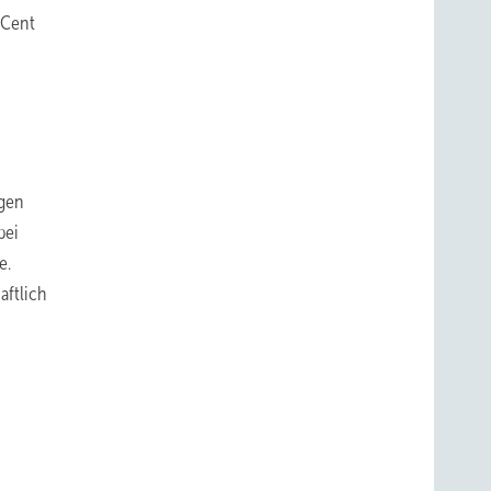
 Cent
agen
bei
e.
aftlich