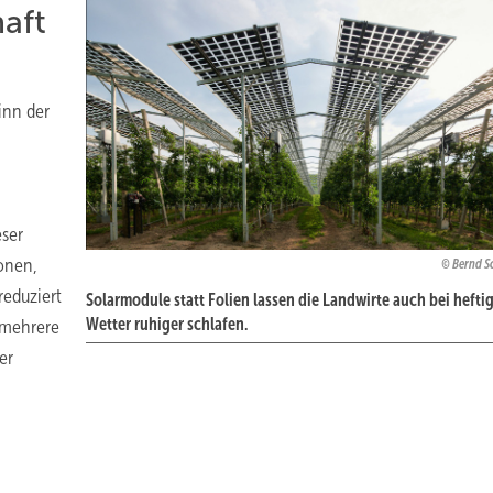
haft
inn der
eser
tonen,
Bernd 
reduziert
Solarmodule statt Folien lassen die Landwirte auch bei heft
Wetter ruhiger schlafen.
 mehrere
er