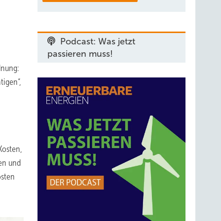
Podcast: Was jetzt
passieren muss!
dnung:
tigen“,
Kosten,
gen und
osten