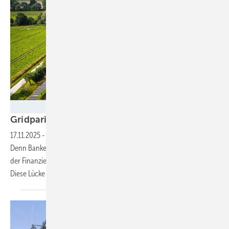
Gridparity
Gridparity sucht
Investoren
17.11.2025
-
Das Unternehmen musste vorerst Insolvenz anmelden.
Denn Banken haben sich aufgrund politischer Verunsicherung aus
der Finanzierung der geplanten Agri-PV-Projekte zurückgezogen.
Diese Lücke könnten strategische Investoren
schließen.