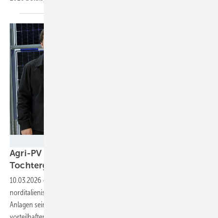
Next2Sun
Agri-PV – Next2Sun gründet
Tochtergesellschaft in
Italien
10.03.2026
-
Mit der Gründung der Tochtergesellschaft im
norditalienischen Bolzano treibt der Anbieter von vertikalen Agri-PV-
Anlagen seine internationale Expansion in einem für die Agri-PV
vorteilhaften Markt weiter
voran.