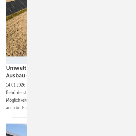
Baywa r.e.
Umweltbundesamt schlägt umweltschonenden
Ausbau der Solarenergie mit Agri-PV
vor
14.01.2026
-
Ein Schwerpunkt des neuen Positionspapiers der
Behörde ist die Doppelnutzung von Flächen. Diese bietet gute
Möglichkeiten, die Ausbauziele flächeneffizient zu gestalten. Aber
auch bei Baugenehmigungen sollte genauer hingeschaut
werden.