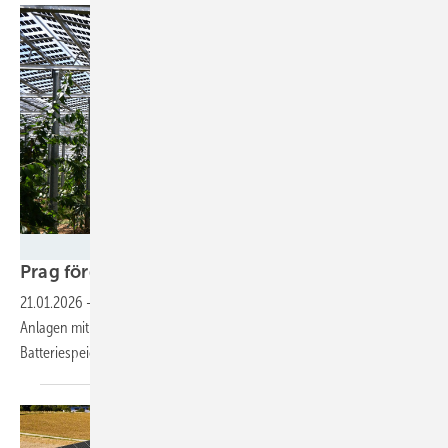
Velka Botička
Prag fördert
Agri-PV-Anlagen
21.01.2026
-
Das tschechische Umweltministerium unterstützt
Anlagen mit einer Leistung von mindestens zehn Kilowatt. Auch
Batteriespeicher sind
möglich.