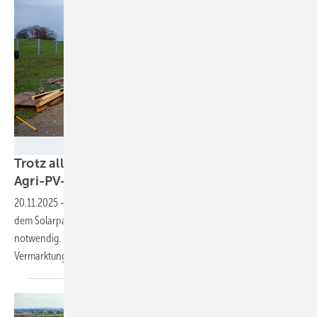
Solmotion
Trotz aller Widrigkeiten: Solmotion baut drei
Agri-PV-Anlagen
20.11.2025
-
Die Anlagen kommen ohne zusätzliche Förderung aus
dem Solarpaket 1 aus. Dazu ist aber eine clevere Projektierung
notwendig. Die geplanten Batteriespeicher helfen bei der
Vermarktung des
Stroms.