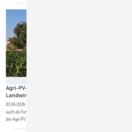
3E
Agri-PV-Projekt in Ägypten macht
Landwirtschaft in der Wüste
resilienter
01.06.2026
-
Das Projekt wird sowohl als Demonstrationsstandort als
auch als Forschungsplattform entwickelt, um das langfristige Potenzial
der Agri-PV in ariden Klimazonen zu
bewerten.