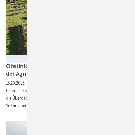
T-Werk
Obstinformationszentrum testet Auswirkungen
der
Agri-PV
15.10.2025
-
Mit einer Anlage des Systemanbieters T-Werk soll in
Hiltpoltstein in der Fränkischen Schweiz untersucht werden, wie sich
die Überdachung mit Solarmodulen auf die Ernteerträge von
Süßkirschen
auswirkt.