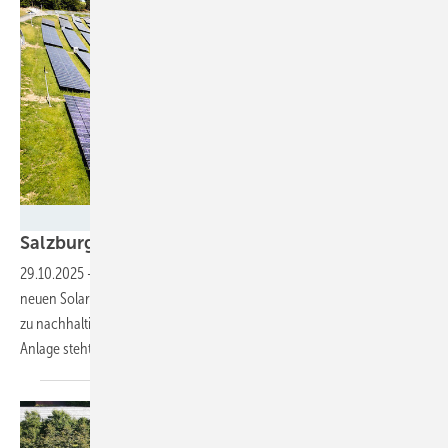
Salzburg AG/Bosnjak
Salzburgring steigt auf Solarenergie
um
29.10.2025
-
Der Betreiber der Rennstrecke wird den Strom einer
neuen Solaranlage direkt vor Ort nutzen – auch für Veranstaltungen
zu nachhaltiger Mobilität. Die Pflege der Grünfläche, auf der die
Anlage steht, übernehmen 30
Schafe.