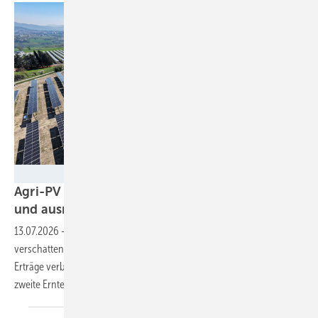
RWE
Agri-PV in Italien: Hohe Tracker bieten Schutz
und ausreichend Licht für die
Pflanzen
13.07.2026
-
Die Module schweben drei Meter über dem Boden und
verschatten die Pflanzen so optimal, dass die landwirtschaftlichen
Erträge verbessert werden – und gleichzeitig mit Solarstrom eine
zweite Ernte eingefahren
wird.