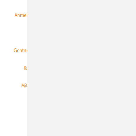
Anmeldung & Registrierung
Datenschutz
E-Paper
ERNEUERBARE ENERGIEN abonnieren
Gentner Energy Media
Gentner Verlag
Impressum
Karriere bei Gentner
Team
Mediaservice
Mitgliedschaften und Engagement
Newsletter
Privacy Manager
RSS-Feed
Veranstaltungen / Webinare