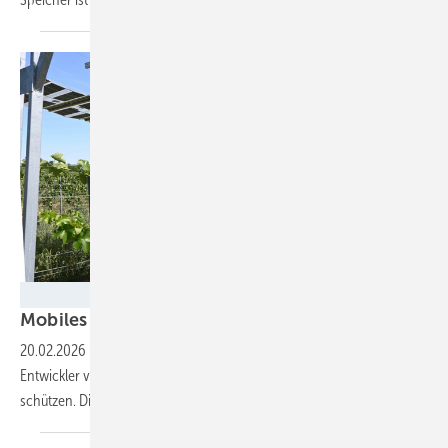
Velka Botička
Mobiles Solarsystem schützt junge
Reben
20.02.2026
-
Mit einer einfach zu errichtenden Solaranlage wollen die
Entwickler von SPV Sonneburg Weinreben in der Wachstumsphase
schützen. Die erste Testinstallation zeigt gute
Ergebnisse.