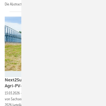
Die Abstracts können noch bis 13. April eingereicht
werden.
Next2Sun
Next2Sun startet Crowdfunding für vertikalen
Agri-PV-Park in
Sachsen
13.03.2026
-
Zur Finanzierung des Solarparks Camino Adorf im Süden
von Sachsen beteiligt Next2Sun auch Bürger. Wer sich bis Ende Mai
2026 beteiligt, bekommt höhere
Zinsen.