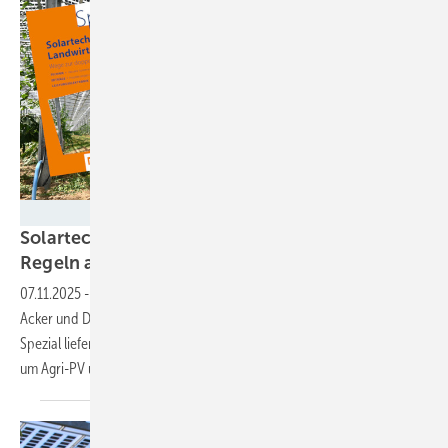
Velka Botička
Solartechnik für Landwirte – Technologien und
Regeln auf einen Blick im
Spezial
07.11.2025
-
Erträge sichern und Kosten senken: Mit Solartechnik auf
Acker und Dach eröffnen sich Landwirten neue Möglichkeiten. Das
Spezial liefert Erfahrungen, Techniküberblick und Planungstipps rund
um Agri-PV und
Eigenstromversorgung.