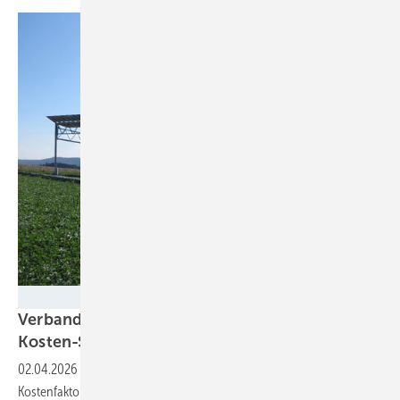
Fraunhofer ISE
Verband für nachhaltige Agri-PV kritisiert
Kosten-Studie des
Thünen-Instituts
02.04.2026
-
Die Agri-PV ist wirtschaftlich und keineswegs nur ein
Kostenfaktor. Der Agri-PV-Verband reagiert damit auf eine Studie, in