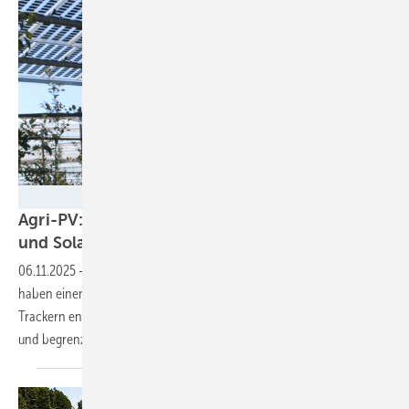
Fraunhofer ISE
Agri-PV: Trackersteuerung balanciert Agrar-
und Solarerträge
aus
06.11.2025
-
Die Forscherinnen und Forscher des Fraunhofer ISE
haben einen neuen Algorithmus für die Steuerung von Agri-PV-
Trackern entwickelt. Dieser optimiert die landwirtschaftlichen Erträge
und begrenzt gleichzeitig die Verluste bei der
Stromproduktion.