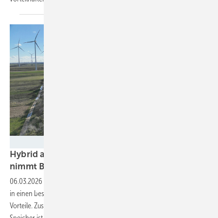
Oekostrom AG
Hybrid aus Agri-PV, Windkraft und Speicher
nimmt Betrieb
auf
06.03.2026
-
Eine Trackeranlage im österreichischen Parndorf wurde
in einen bestehenden Windpark integriert. Dies hat gleich mehrere
Vorteile. Zusätzlich wird die Fläche landwirtschaftlich genutzt. Ein
Speicher ist bereits in
Arbeit.