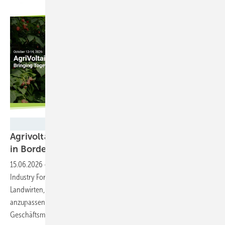
Conexio PSE
Agrivoltaics Industry Forum Europe 2026 findet
in Bordeaux
statt
15.06.2026
-
Die Agri-PV in der Praxis erleben, ist Ziel des Agrivoltaics
Industry Forum. In Bordeaux trifft sich die Solarbranche mit
Landwirten, um die Technologie an die Bedürfnisse vor Ort
anzupassen. Landwirte lernen die bestehenden Konzepte und
Geschäftsmodelle
kennen.