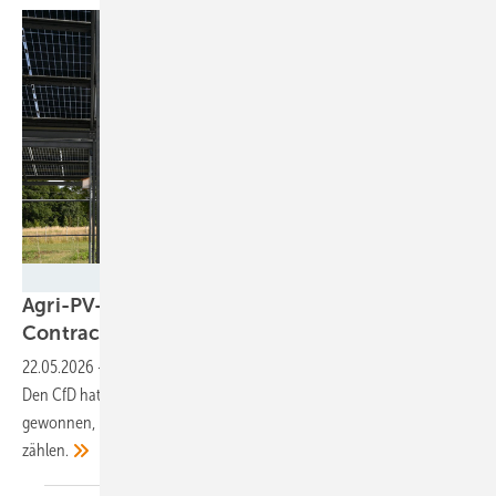
Velka Botička
Agri-PV-Park in Italien refinanziert sich über
Contract for
Difference
22.05.2026
-
Die Anlage mit über 225 Megawatt entsteht auf Sizilien.
Den CfD hat European Energy im Rahmen einer Ausschreibung
gewonnen, bei der nicht nur die Kosten für die Stromproduktion
zählen.