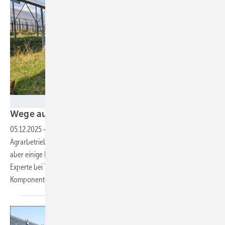
Trina Solar
Wege aus der Nische für die
Agri-PV
05.12.2025
-
Die Doppelnutzung von Landwirtschaftsflächen ist für
Agrarbetriebe eine interessante Option. Für die Wirtschaftlichkeit sind
aber einige Dinge zu beachten. Gastautor Benjamin von Berg, Agri-PV
Experte bei Trina Solar, gibt einige Hinweise zu den eingesetzten
Komponenten.