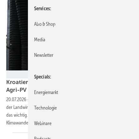
Services
Abo & Shop
Media
Newsletter
Velka Botička
Specials
Kroatien hat das Potenzial von 4,7 Gigawatt
Agri-PV
Energiemarkt
20.07.2026
-
Für den Bau dieser Leistung müssten nur fünf Prozent
der Landwirtschaftsfläche doppelt genutzt werden. Für Kroatien ist
Technologie
das wichtig. Schließlich büßt der Balkanstaat viel BIP durch den
Klimawandel
ein.
Webinare
Podcasts