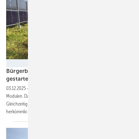
Next2Sun
Bürgerbeteiligung an Agri-PV-Park Gersheim
gestartet
03.12.2025
-
Die Anlage entsteht mit vertikal aufgeständerten
Modulen. Dadurch bleibt die landwirtschaftliche Nutzung erhalten.
Gleichzeitig erzielt die Anlage höhere Erlöse beim Stromverkauf als
herkömmliche
Solarparks.