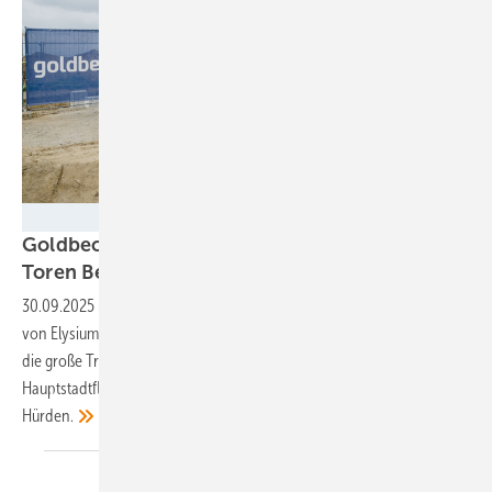
Goldbeck Solar
Goldbeck baut 48 Megawatt Agri-PV vor den
Toren
Berlins
30.09.2025
-
In den nächsten Monaten errichten die Installateure
von Elysium Solar gemeinsam mit den Planern von Goldbeck Solar
die große Trackeranlage in Schönefeld, unweit des
Hauptstadtflughafens. Die Realisierung des Projekts stieß auf einige
Hürden.