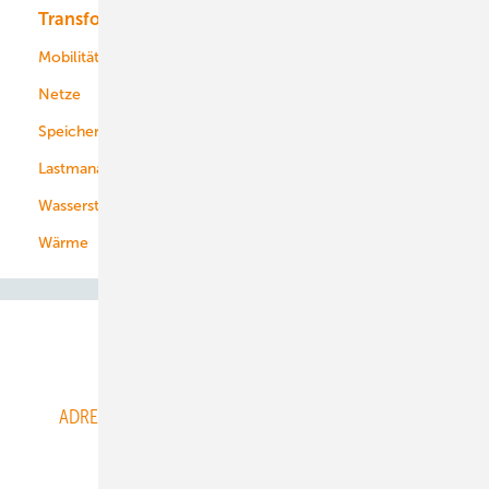
Transformation
Energieversorger
Service
Mobilität
Kommunen
Netze
Stadtwerke
Speicher
Energiekonzerne
Lastmanagement
Wasserstoff
Wärme
Abo- & Leserservice
ADRESSBUCH der WIND- und SOLARENERGIE
AGB
Alle Inhalte chronologisch
Anmelden