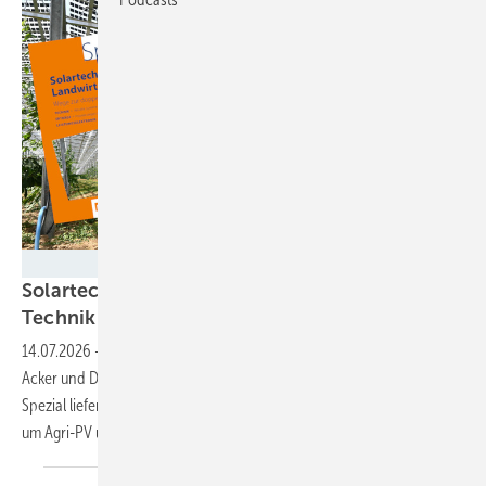
Velka Botička
Solartechnik für Landwirte – alles Wichtige zu
Technik und Regeln im
Spezial
14.07.2026
-
Erträge sichern und Kosten senken: Mit Solartechnik auf
Acker und Dach eröffnen sich Landwirten neue Möglichkeiten. Das
Spezial liefert Erfahrungen, Techniküberblick und Planungstipps rund
um Agri-PV und
Eigenstromversorgung.