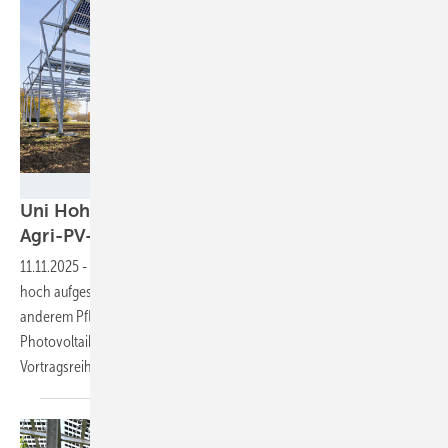
Universität Hohenheim/ Thomas Klink
Uni Hohenheim forscht an zehn Meter hoher
Agri-PV-Anlage
11.11.2025
-
Mit der wissenschaftlichen Begleitung dieser immens
hoch aufgeständerten Anlage wollen die Forscher:innen unter
anderem Pflanzen finden, die gut mit der Verschattung durch die
Photovoltaik zurechtkommen. Die Arbeiten werden von einer
Vortragsreihe zum Thema
begleitet.