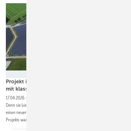
WI Energy
Projekt in Varel kombiniert Moor- und Agri-PV
mit klassischem
Solarpark
17.04.2026
-
Die Anlage verknüpft Ökologie mit Wirtschaftlichkeit.
Denn sie bietet einen Zusatznutzen für die Landwirtschaft und schafft
einen neuen CO2-Speicher fürs Klima. Bei der Realisierung des
Projekts war die Koordination aller Beteiligten von
Vorteil.