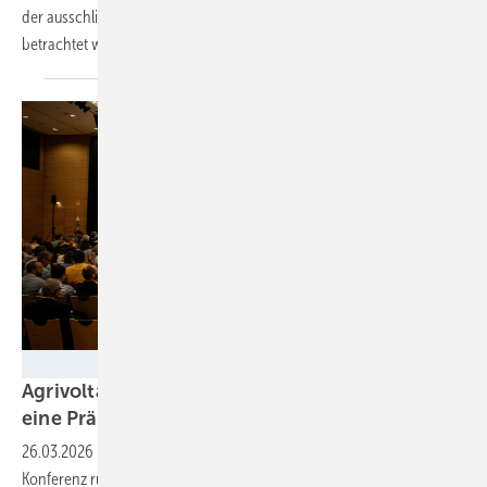
der ausschließlich die Kosten, aber nicht der Nutzen der Agri-PV
betrachtet
wird.
Flo Force Photography
Agrivoltaics World Conference: Abstract für
eine Präsentation jetzt
einreichen
26.03.2026
-
Conexio PSE nimmt ab sofort Abstracts für die nächste
Konferenz rund um die Agri-PV im Oktober 2026 in Delhi entgegen.