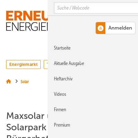
Springe
Springe
Springe
Search
auf
auf
auf
Hauptinhalt
Hauptmenü
SiteSearch
MENÜ
Startseite
Aktuelle Ausgabe
Energiemarkt
Technologie
Webinare
Podcasts
Heftarchiv
Solar
Videos
Firmen
Maxsolar und Egis bauen
Solarpark mit Agri-PV und
Premium