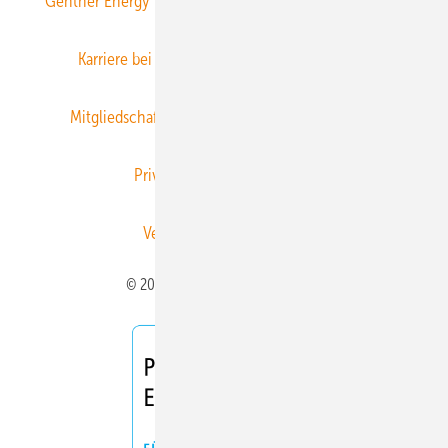
Gentner Energy Media
Gentner Verlag
Impressum
Karriere bei Gentner
Team
Mediaservice
Mitgliedschaften und Engagement
Newsletter
Privacy Manager
RSS-Feed
Veranstaltungen / Webinare
© 2026 ERNEUERBARE ENERGIEN