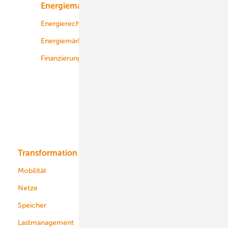
Energiemarkt
Technologie
Energierecht
Planung
Energiemärkte weltweit
Logistik
Finanzierung
Betrieb
Onshore-Wind
Offshore-Wind
Solar
Bioenergie
Transformation
Energieversorger
Service
Mobilität
Kommunen
Netze
Stadtwerke
Speicher
Energiekonzerne
Lastmanagement