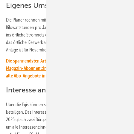
Eigenes Umspannwerk errichten
Die Planer rechnen mit einem Stromertrag von etwa 68 Millionen
Kilowattstunden pro Jahr. Dieser wird über ein eigenes Umspannwerk
ins örtliche Stromnetz eingespeist. Einen Teil des Sonnenstroms wird
das örtliche Kieswerk abnehmen. Die Inbetriebnahme der gesamten
Anlage ist für November 2025 geplant.
Die spannendsten Artikel, Grafiken und Dossiers erhalten unsere
Magazin-Abonnent:innen. Sie haben noch kein Abo? Jetzt über
alle Abo-Angebote informieren und Wissensvorsprung sichern.
Interesse an Investition ist groß
Über die Egis können sich auch die Anwohner:innen an der Anlage
beteiligen. Das Interesse daran ist groß. So musste die Egis Mitte Juli
2025 gleich zwei Bürgerinformationsveranstaltungen durchführen,
um alle Interessent:innen an der Beteiligung über die Bedingungen