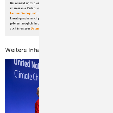
Bei Anmeldung zu diesem Newsletter bin ich damit einverstanden, über
interessante Verlags- und Online-Angebote
der Marken der Alfons W.
Gentner Verlag GmbH & Co. KG
informiert zu werden. Diese
Einwilligung kann ich jederzeit widerrufen und eine Abmeldung ist
jederzeit möglich. Informationen zum Umgang mit Daten finden Sie
auch in unserer
Datenschutzerklärung
.
Weitere Inhalte