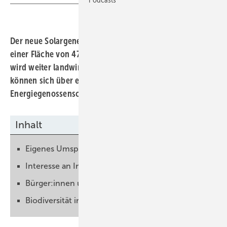
Der neue Solargenerator westlich von Heilbronn wird auf
einer Fläche von 47 Hektar errichtet. Ein Teil der Fläche
wird weiter landwirtschaftlich genutzt. Bürger:innen
können sich über eine Mitgliedschaft bei der
Energiegenossenschaft beteiligen.
Inhalt
Eigenes Umspannwerk errichten
Interesse an Investition ist groß
Bürger:innen und Kommune beteiligen
Biodiversität im Blick