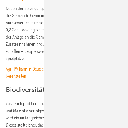
Neben der Beteiligungsmöglichkeit für die Bürger:innen profitiert auch
die Gemeinde Gemmingen von dem Projekt. Denn sie bekommt nicht
nur Gewerbesteuer, sondern auch eine Kommunalbeteiligung. Bis zu
0,2 Cent pro eingespeister Kilowattstunde Strom führt der Betreiber
der Anlage an die Gemeinde ab. Dies sind etwa 100.000 Euro
Zusatzeinnahmen pro Jahr, die der Gemeinde finanzielle Spielräume
schaffen – beispielsweise für Kindergärten, Vereine und neue
Spielplätze.
Agri-PV kann in Deutschland 500 Gigawatt Solarstromleistung
bereitstellen
Biodiversität im Blick
Zusätzlich profitiert aber auch die Umwelt von dem Projekt. Denn Egis
und Maxsolar verfolgen auch ökologische Ziele mit dem Solarpark. So
wird ein umfangreiches Natur- und Artenschutzkonzept umgesetzt.
Dieses stellt sicher, dass die Fläche zukünftig zum attraktiven Zuhause