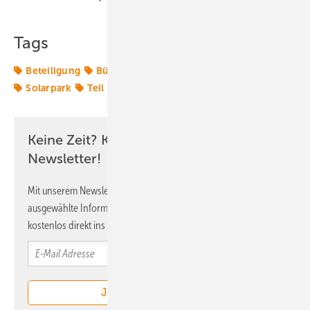
Tags
Beteiligung
Bürger
Kommune
Maxsolar
Solar
Solarpark
Teil
agriPV
Keine Zeit? Kein Problem mit dem ERE
Newsletter!
Mit unserem Newsletter erhalten Sie regelmäßig von uns
ausgewählte Informationen und Neuigkeiten, gebündelt und
kostenlos direkt ins Postfach.