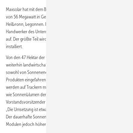
Maxsolar hat mit dem Bau eines großen Solarparks mit einer Leistung
von 56 Megawatt in Gemmingen, gut 20 Kilometer westlich von
Heilbronn, begonnen. In den nächsten Monaten bauen die
Handwerker des Unternehmens verschiedene Unterkonstruktionen
auf. Der größte Teil wird als südaufgeständerte Einspeiseanlage
installiert.
Von den 47 Hektar der Gesamtfläche werden aber fünf Hektar
weiterhin landwirtschaftlich genutzt. Dort kann zukünftig die Ernte
sowohl von Sonnenenergie als auch von landwirtschaftlichen
Produkten eingefahren werden. „Die Agri-Photovoltaik-Module
werden auf Trackern mit einfacher Achse nachgeführt und verfolgen
wie Sonnenblumen den Lauf der Sonne“, erklärt Pascal Lang,
Vorstandsvorsitzender der Energiegenossenschaft Inn-Salzach (Egis).
„Die Umsetzung ist etwas aufwendiger als bei den starren Modulen.
Der dauerhafte Sonnenstromertrag ist bei den nachgeführten
Modulen jedoch höher“, weiß er.