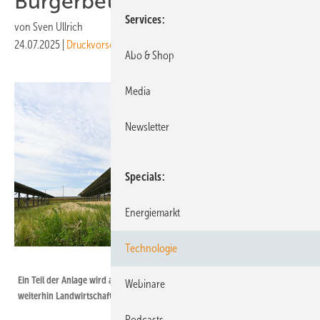
Bürgerbeteiligung
Services
von
Sven Ullrich
24.07.2025
|
Druckvorschau
Abo & Shop
Media
Newsletter
Specials
Energiemarkt
Technologie
Velka Botička
Ein Teil der Anlage wird auf Trackern gebaut. Auf dieser Fläche findet
Webinare
weiterhin Landwirtschaft statt.
Podcasts