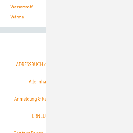
Wasserstoff
Wärme
Abo- & Leserservice
ADRESSBUCH der WIND- und SOLARENERGIE
AGB
Alle Inhalte chronologisch
Anmelden
Anmeldung & Registrierung
Datenschutz
E-Paper
ERNEUERBARE ENERGIEN abonnieren