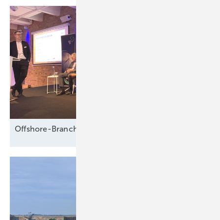
Offshore-Branche fürchtet Fadenriss und plädiert für 