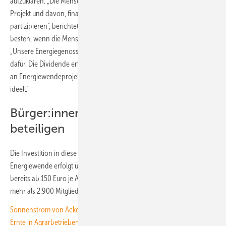
aufzuklären. „Die Menschen vor Ort sind begeistert von diesem
Projekt und davon, finanziell an der Energiewende in der Region zu
partizipieren“, berichtet Pascal Lang. „Energiewende funktioniert am
besten, wenn die Menschen an ihr teilhaben können“, erklärt er.
„Unsere Energiegenossenschaft bietet eine einfache Möglichkeit
dafür. Die Dividende erfolgt gleich doppelt: Denn mit einer Beteiligung
an Energiewendeprojekten profitiert man sowohl monetär als auch
ideell.“
Bürger:innen und Kommune
beteiligen
Die Investition in diese Solaranlage und in weitere Projekte der
Energiewende erfolgt über eine Beteiligung an der Egis. Diese ist
bereits ab 150 Euro je Anteil möglich. Inzwischen hat die Egis schon
mehr als 2.900 Mitglieder.
Sonnenstrom von Acker und Scheune: Unser Spezial für die doppelte
Ernte in Agrarbetrieben