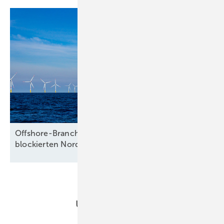
Offshore-Branche warnt vor Milliardenrisiko und
blockierten
Nordsee-Flächen
Unsere Themen