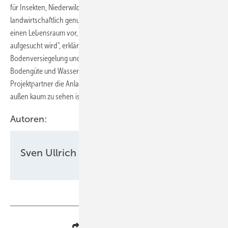
für Insekten, Niederwild und Vögel werden kann. „Mit Ausnahme des
landwirtschaftlich genutzten Abschnitts mit Agri-PV finden sie alle
einen Lebensraum vor, der nur selten von Mensch und Maschine
aufgesucht wird“, erklärt Pascal Lang. „Wir verzichten außerdem auf
Bodenversiegelung und Düngemitteleinsatz. So bleiben auch
Bodengüte und Wasserhaushalt erhalten.“ Zusätzlich werden die
Projektpartner die Anlage mit Hecken einfrieden, sodass sie von
außen kaum zu sehen ist.
Autoren:
Sven Ullrich
Teilen
Link kopieren