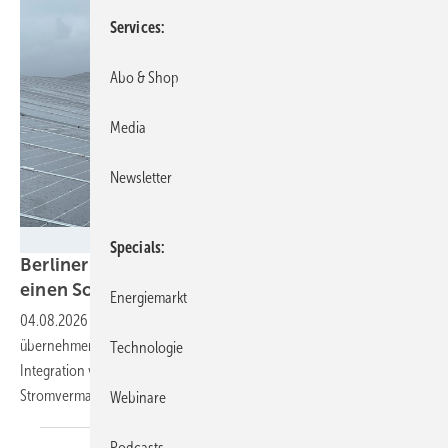
Services
Abo & Shop
Media
Newsletter
Energiezukunft/Petra Franke
Specials
Berliner Stadtwerke und Naturstrom teilen sich
einen Solarpark in
Brandenburg
Energiemarkt
04.08.2026
-
Die beiden Partner werden jeweils die Hälfte der Anlage
übernehmen. Zusätzlich planen sie schon die gemeinsame
Technologie
Integration von Batteriespeichern, für eine wirtschaftlichere
Stromvermarktung.
Webinare
Podcasts