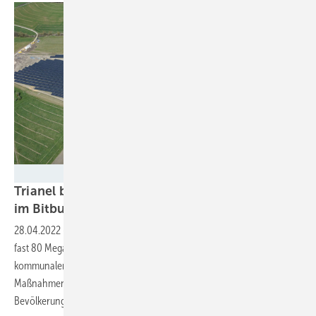
Trianel Energieprojekte
Trianel baut 80 Megawatt Photovoltaikleistung
im Bitburger
Land
28.04.2022
-
Insgesamt sieben Solaranlagen mit einer Leistung von
fast 80 Megawatt baut Trianel im Bitburger Land. Neben der
kommunalen Beteiligung haben die Projektpartner alle erdenklichen
Maßnahmen umgesetzt, um die Anlagen mit dem Naturschutz und der
Bevölkerung zu
versöhnen.