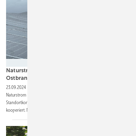
Energiezukunft/Petra Franke
Naturstrom hat Solarpark mit 70 Megawatt in
Ostbrandenburg
gebaut
23.09.2024
-
Auf gut 70 Hektar montieren die Installateure von
Naturstrom Projekte derzeit etwa 120.000 Module. Die
Standortkommune Zeschdorf im Märkischen Oderland hat gut
kooperiert. Naturstrom beteiligt sie an den
Erlösen.