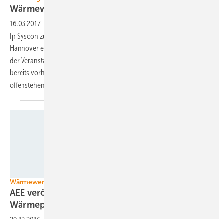
Wärmewende in den
Kommunen
16.03.2017
-
Unter dem Motto ,,Energiewende lokal gestalten“ hat die
Ip Syscon zum zweiten Fachkongress ins Congress Centrum nach
Hannover eingeladen. Das Thema Wärmewende stand dabei im Fokus
der Veranstaltung. Referenten aus verschiedenen Bereichen stellten
bereits vorhandene Lösungen vor und diskutierten über noch
offenstehende
Fragestellungen.
Stadtwerke Senftenberg
Wärmewende
AEE veröffentlicht Leitfaden für kommunale
Wärmeplanung