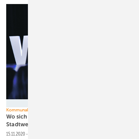
HUSUM Wind - Messe Husum & Congress
Kommunale Energiewende - Beispiel Heidenrod
Wo sich Wind für Bürger, Kommunen und
Stadtwerke
lohnt
15.11.2020
-
Der Bürger-, Gemeinde- und Energieversorgerwindpark