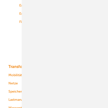
Energierecht
Planung
Energiemärkte weltweit
Logistik
Finanzierung
Betrieb
Onshore-Wind
Offshore-Wind
Solar
Bioenergie
Transformation
Energieversorger
Service
Mobilität
Kommunen
Netze
Stadtwerke
Speicher
Energiekonzerne
Lastmanagement
Wasserstoff