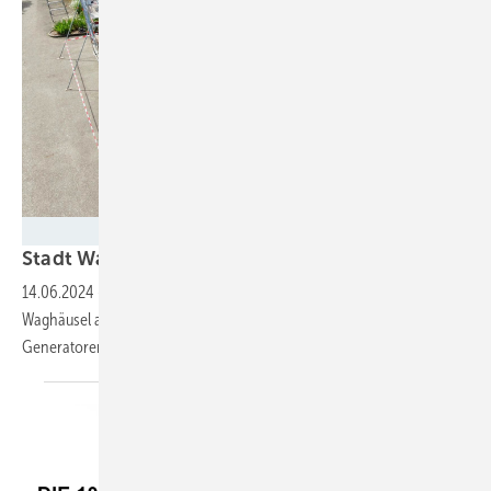
Steffen Hoffner (Spacemedia)
Stadt Waghäusel steigt in die Photovoltaik
ein
14.06.2024
-
Wirsol Roof Solutions baut in der Badischen Kreisstadt
Waghäusel acht Solaranlagen auf Dächern kommunaler Gebäude. Die
Generatoren werden im Pachtmodell gebaut und
betrieben.