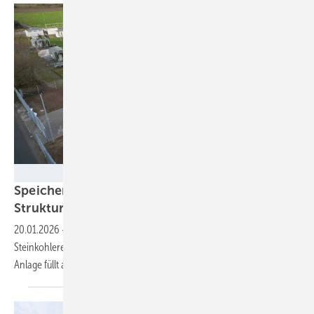
Voltfang
Speicher unterstützt Kommune beim
Strukturwandel von Kohle auf
Erneuerbare
20.01.2026
-
Ein neuer Batteriespeicher in der einstigen
Steinkohleregion in NRW stützt nicht nur das regionale Verteilnetz. Die
Anlage füllt auch die Kassen der
Standortkommune.