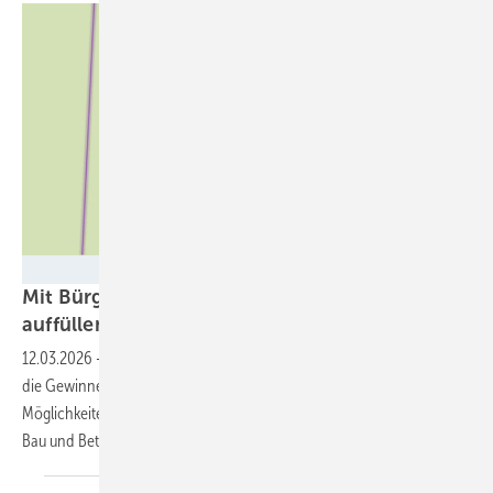
BBEn
Mit Bürgerenergie die kommunalen Kassen
auffüllen
12.03.2026
-
Bei der Realisierung von Bürgerenergieprojekten bleiben
die Gewinne vor Ort. Ein Leitfaden zeigt die verschiedenen
Möglichkeiten einer Kooperation von Bürgern mit Kommunen beim
Bau und Betrieb von Solar- und
Windkraftanlagen.