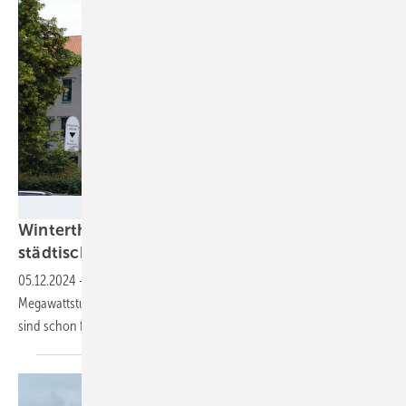
Velka Botička
Winterthur baut Solaranlagen auf sieben
städtischen
Immobilien
05.12.2024
-
Mit den neuen Anlagen wird das Stadtwerk über 650
Megawattstunden Sonnenstrom produzieren. Die Kredite für den Bau
sind schon
freigegeben.