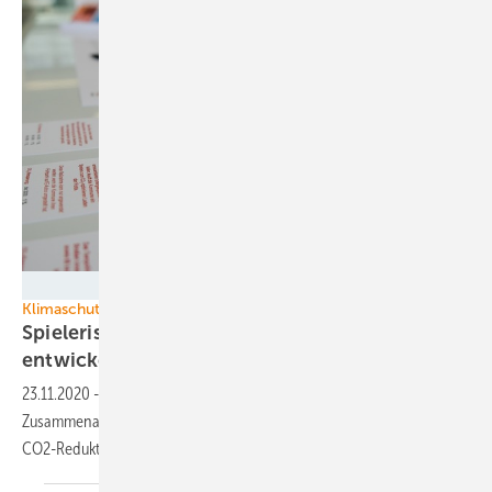
Trianel
Klimaschutz
Spielerisch die klimaneutrale Kommune
entwickeln
23.11.2020
-
Trianel hat ein Planspiel entwickelt, in dem die
Zusammenarbeit von Stadtverwaltung, Stadtwerk und Bürgern bei der
CO2-Reduktion simuliert
wird.