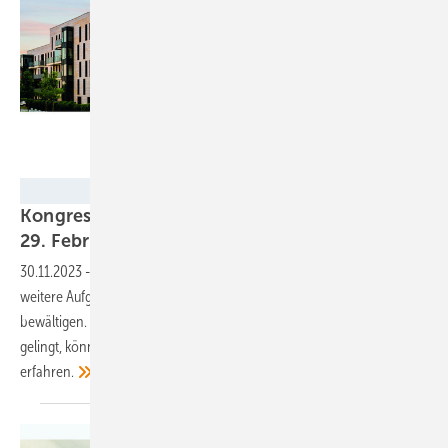
Conexio
Kongress Klimaneutrale Kommunen findet am
29. Februar und 1. März 2024
statt
30.11.2023
-
Nicht nur die kommunale Wärmeplanung, sondern auch
weitere Aufgaben haben die Kommunen in nächster Zeit zu
bewältigen. Mit welchen Lösungen die kommunale Energiewende
gelingt, können Sie Ende Februar 2024 auf der Messe Freiburg
erfahren.