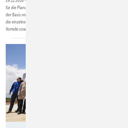
29.12.2016
-
Die Agentur für Erneuerbare Energien hat einen Leitfaden
für die Planung und Umsetzung von kommunalen Wärmenetzen auf
der Basis regenerativer Energieträger veröffentlicht. In ihm werden
die einzelnen Schritte zur Umsetzung von Wärmenetzen und deren
Vorteile sowie die Grenzen
dargestellt.
Foto: Stadtwerke Stuttgart/Abo Wind