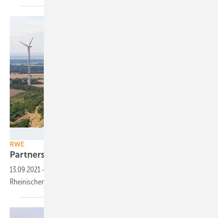
RWE
RWE
Partnerschaft mit Kommunen bewährt
sich
13.09.2021
-
Energieversorger RWE baut mit örtlichen Akteuren im
Rheinischen Revier die erneuerbaren Energien
aus.