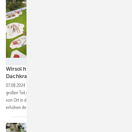
Steffen Hoffner (Spacemedia)/Wirsol Roof Solutions
Wirsol hat in Waghäusel dezentrale
Dachkraftwerke für die Kommune
installiert
07.08.2024
-
Die Anlagen wurden im Pachtmodell umgesetzt. Einen
großen Teil des Sonnenstroms nutzt die badische Kreisstadt direkt
von Ort in den Gebäuden. Der Rest wird eingespeist. Speicher
erhöhen den
Eigenverbrauchsanteil.