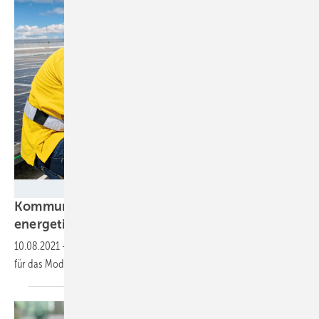
Fronius
Kommunen gesucht: dena unterstützt
energetische
Sanierung
10.08.2021
-
Noch bis zum 30. September läuft die Bewerbungsfrist
für das Modellvorhaben „Co2ntracting: build the
future!“