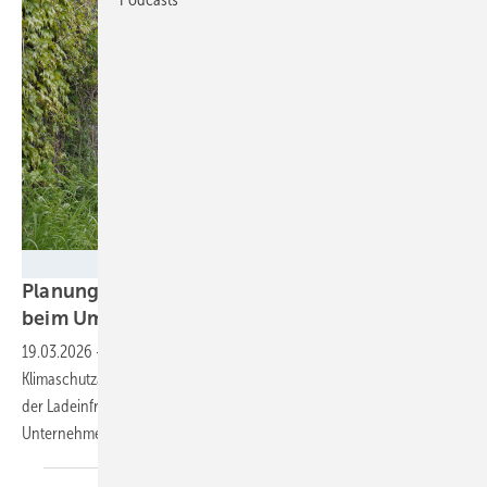
Lade
Planungshilfe unterstützt Fuhrparkmanager
beim Umstieg auf
E‑Mobilität
19.03.2026
-
Der neue Mobilitätskompass der Energie- und
Klimaschutzagentur Rheinland-Pfalz bietet ein Tool für die Planung
der Ladeinfrastruktur. Es berücksichtigt auch die Mobilitätsstruktur des
Unternehmens oder der
Kommune.