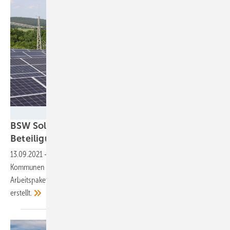
IBC Solar
BSW Solar: Mustervertrag für kommunale
Beteiligung an Solarparks
erstellt
13.09.2021
-
Der BSW Solar will den Weg zur Beteiligung von
Kommunen an den Erträgen von Solarparks ebnen. Deshalb hat er ein
Arbeitspaket mit einem Mustervertrag und einer Absichtserklärung
erstellt.