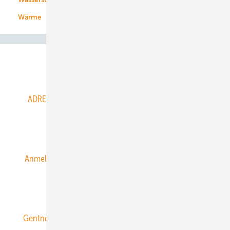
Wärme
Abo- & Leserservice
ADRESSBUCH der WIND- und SOLARENERGIE
AGB
Alle Inhalte chronologisch
Anmelden
Anmeldung & Registrierung
Datenschutz
E-Paper
ERNEUERBARE ENERGIEN abonnieren
Gentner Energy Media
Gentner Verlag
Impressum