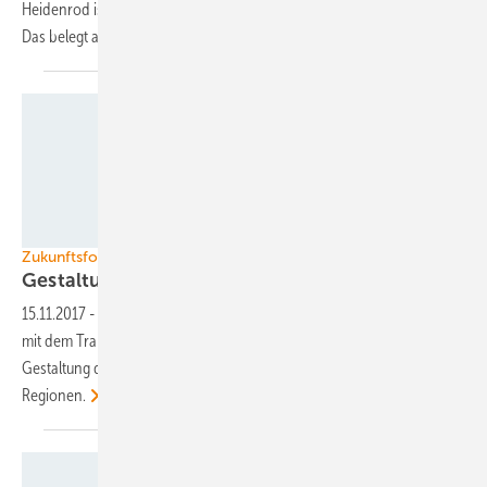
Heidenrod ist ein Musterbeispiel örtlich lohnender Stromerzeugung.
Das belegt auch Jahr
fünf.
AEE/Paul Langrock
Zukunftsforum Energiewende
Gestaltung des Wandels in
Kommunen
15.11.2017
-
Zukunftsforum Energiewende in Kassel beschäftigt sich
mit dem Transfer von Wissen und Erfahrungen rund um die
Gestaltung der Energiewende in Städten, Gemeinden und
Regionen.