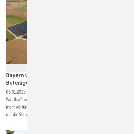
SENS
Bayern will Pflicht zur kommunalen
Beteiligung an Ökostromerträgen
einführen
06.01.2025
-
Die Beteiligungspflicht erstreckt sich auf
Windkraftanlagen mit mehr als 50 Metern Höhe und Solaranlagen mit
mehr als fünf Megawatt Leistung. Zudem sollen in einigen Fällen nicht
nur die Standortgemeinden
profitieren.