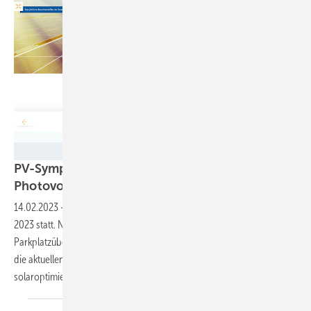
Conexio
PV-Symposium: Informationen für Investoren in
Photovoltaikanlagen auf dem
Programm
14.02.2023
-
Das PV-Symposium findet vom 28. Februar bis 3. März
2023 statt. Neben der Agriphotovoltaik und solaren
Parkplatzüberdachungen informieren die Referent:innen auch über
die aktuellen Herausforderungen beim Netzanschluss sowie
solaroptimierte Laden von
Elektroautos.