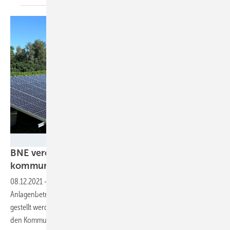
Anumar
BNE veröffentlicht Mustervertrag für
kommunale Beteiligung am
Solarertrag
08.12.2021
-
Mit dem Mustervertrag können die Zahlungen der
Anlagenbetreiber an die Standortkommunen auf rechtssichere Beine
gestellt werden. Dies verbessert die Akzeptanz vor Ort und schafft
den Kommunen eine planbare
Einnahmequelle.