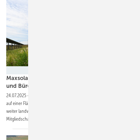
Velka Botička
Maxsolar und Egis bauen Solarpark mit Agri-PV
und
Bürgerbeteiligung
24.07.2025
-
Der neue Solargenerator westlich von Heilbronn wird
auf einer Fläche von 47 Hektar errichtet. Ein Teil der Fläche wird
weiter landwirtschaftlich genutzt. Bürger:innen können sich über eine
Mitgliedschaft bei der Energiegenossenschaft
beteiligen.