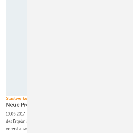
Stadtwerke Münster
Stadtwerke
Neue Projekte: Kommunen suchen den
Wind
19.06.2017
-
Lohnt für die Stadtwerke noch dieWindkraft? Angesichts
des Ergebnisses der ersten Ausschreibungsrunde dürften manche
vorerst abwinken angesichts von Rendite-Erwartungen manch