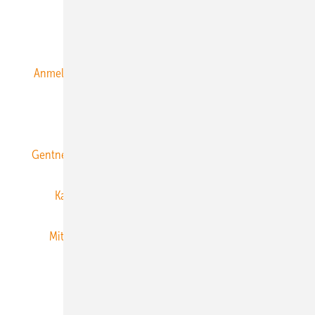
Alle Inhalte chronologisch
Anmelden
Anmeldung & Registrierung
Datenschutz
E-Paper
ERNEUERBARE ENERGIEN abonnieren
Gentner Energy Media
Gentner Verlag
Impressum
Karriere bei Gentner
Team
Mediaservice
Mitgliedschaften und Engagement
Newsletter
Privacy Manager
RSS-Feed