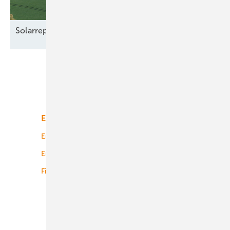
Solarrepowering als Chance für
Stadtwerke
Unsere Themen
Energiemarkt
Technologie
Energierecht
Planung
Energiemärkte weltweit
Logistik
Finanzierung
Betrieb
Onshore-Wind
Offshore-Wind
Solar