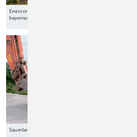
Enercon-Flaggschiff-Projekt für Rückkehr
bayerischer
Energie-Gemeinden
Sauerlandort nutzt
Windkraftpotenzial