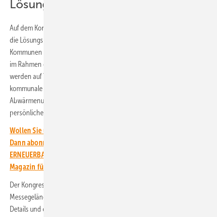
Lösungen zeigen
Auf dem Kongress gehen die Referenten deshalb unter anderem auf
die Lösungsmöglichkeiten ein, wie die Versorgung innerhalb der
Kommunen in Zukunft klimaneutral gelingen kann und wie diese sich
im Rahmen der Energiewende neu aufstellen können und müssen. Sie
werden auf Themen wie Digitalisierung, klimafreundliche Mobilität,
kommunale Wärmeplanung, Fördermöglichkeiten, Klimanpassung und
Abwärmenutzung eingehen. Natürlich bleibt auch viel Zeit für
persönliche Gespräche und Erfahrungsaustausch.
Wollen Sie über die Energiewende auf dem Laufenden bleiben?
Dann abonnieren Sie einfach den kostenlosen Newsletter von
ERNEUERBARE ENERGIEN – dem größten verbandsunabhängigen
Magazin für erneuerbare Energien in Deutschland!
Der Kongress findet am 29. Februar und 1. März 2024 auf dem
Messegelände in Freiburg statt. Das vollständige Programm, weitere
Details und einen Link zur Anmeldung finden Sie auf der
Webseite