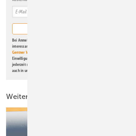
Bei Anmeldung zu diesem Newsletter bin ich damit einverstanden, über
interessante Verlags- und Online-Angebote
der Marken der Alfons W.
Gentner Verlag GmbH & Co. KG
informiert zu werden. Diese
Einwilligung kann ich jederzeit widerrufen und eine Abmeldung ist
jederzeit möglich. Informationen zum Umgang mit Daten finden Sie
auch in unserer
Datenschutzerklärung
.
Weitere Inhalte