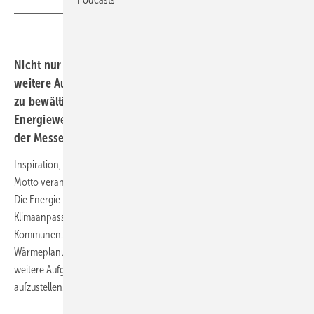
Nicht nur die kommunale Wärmeplanung, sondern auch
weitere Aufgaben haben die Kommunen in nächster Zeit
zu bewältigen. Mit welchen Lösungen die kommunale
Energiewende gelingt, können Sie Ende Februar 2024 auf
der Messe Freiburg erfahren.
Inspiration, Wissen und Vernetzung für Kommunen – unter diesem
Motto veranstaltet Conexio den Kongress Klimaneutrale Kommunen.
Die Energie- und Wärmeversorgung und die Notwendigkeit zur
Klimaanpassung sind nur einige der aktuellen Herausforderungen für
Kommunen. Die gesetzlichen Regelungen für eine kommunale
Wärmeplanung sind klar. Die Kommunen haben aber auch noch
weitere Aufgaben, um sich in Zeiten der Klimakrise entsprechend
aufzustellen.