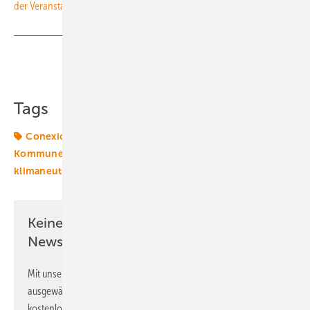
der Veranstaltung
. (su)
Teilen
Link kopieren
Tags
Conexio
Digitalisierung
Energieversorger
Kommune
Kommunen
Wärmeplanung
klimaneutral
Keine Zeit? Kein Problem mit dem ERE
Newsletter!
Mit unserem Newsletter erhalten Sie regelmäßig von uns
ausgewählte Informationen und Neuigkeiten, gebündelt und
kostenlos direkt ins Postfach.