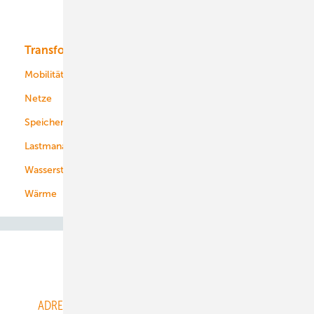
Bioenergie
Transformation
Energieversorger
Service
Mobilität
Kommunen
Netze
Stadtwerke
Speicher
Energiekonzerne
Lastmanagement
Wasserstoff
Wärme
Abo- & Leserservice
ADRESSBUCH der WIND- und SOLARENERGIE
AGB