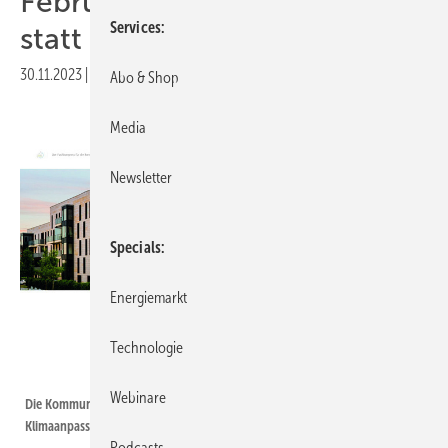
Februar und 1. März 2024
Services
statt
30.11.2023
|
Druckvorschau
Abo & Shop
Media
Newsletter
Specials
Energiemarkt
Technologie
Conexio
Webinare
Die Kommunen stehen vor vielen Aufgaben hinsichtlich der
Klimaanpassung. Der Kongress zeigt einige Lösungsansätze.
Podcasts