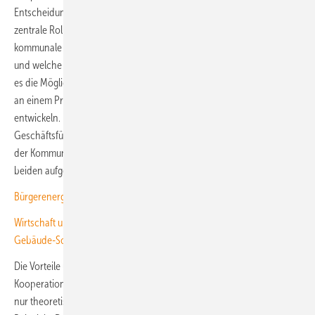
Entscheidungsbefugnisse und die Haftungsbeschränkungen eine
zentrale Rolle. Im Leitfaden beschreiben die Autoren auch, wie
kommunale Beteiligungen an Energieunternehmen aussehen können
und welche Modelle der Kooperation mit den Bürgern es gibt. So gibt
es die Möglichkeit, dass sich Kommune und Energiegenossenschaft
an einem Projektierer beteiligen. Sie können auch eigene Projekte
entwickeln. Hier gibt es Unterschiede hinsichtlich der
Geschäftsführung des gemeinsamen Projekts. Entweder dies liegt bei
der Kommune, bei der Energiegenossenschaft oder sie ist unter
beiden aufgeteilt.
Bürgerenergie: Solarparks erfolgreich finanzieren
Wirtschaft und Verbraucher fordern weitere Unterstützung von
Gebäude-Solaranlagen
Die Vorteile und Herausforderungen des jeweiligen
Kooperationsmodells beschreiben die Autoren des Leitfadens nicht
nur theoretisch und juristisch, sondern auch anhand praktischer