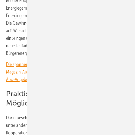
Mit der Kooperation von Kommunen mit Bürgern in Form von
Energiegemeinschaften kann sich das ändern. Dann entwickelt die
Energiegemeinschaft das Projekt in Kooperation mit den Kommunen.
Die Gewinne bleiben vor Ort und bessern die kommunalen Kassen
auf. Wie sich Kommunen und Bürgerenergiegemeinschaften frühzeitig
einbringen und gemeinsame Projekte realisieren können, zeigt der
neue Leitfaden „Kooperationsmodelle von Kommunen und
Bürgerenergiegenossenschaften in Wind- und Solarparks“.
Die spannendsten Artikel, Grafiken und Dossiers erhalten unsere
Magazin-Abonnent:innen. Sie haben noch kein Abo? Jetzt über alle
Abo-Angebote informieren und Wissensvorsprung sichern.
Praktische Beispiele zeigen die
Möglichkeiten
Darin beschreiben die Experten des Bündnisses Bürgerenergie (BBEn)
unter anderem, mit welchen Rechtsformen ein solches
Kooperationsmodell gelingt. Hier spielen primär die unterschiedlichen