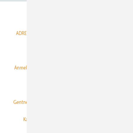
Abo- & Leserservice
ADRESSBUCH der WIND- und SOLARENERGIE
AGB
Alle Inhalte chronologisch
Anmelden
Anmeldung & Registrierung
Datenschutz
E-Paper
ERNEUERBARE ENERGIEN abonnieren
Gentner Energy Media
Gentner Verlag
Impressum
Karriere bei Gentner
Team
Mediaservice