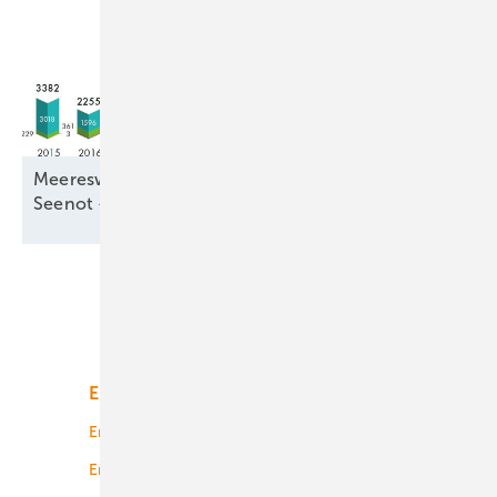
Meereswindkraftzubau blieb mit 9,3 Gigawatt in
Seenot –
letztmalig
Unsere Themen
Energiemarkt
Technologie
Energierecht
Planung
Energiemärkte weltweit
Logistik