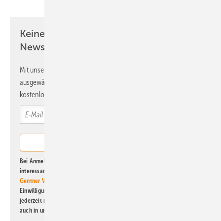
Keine Zeit? Kein Problem mit dem ERE
Newsletter!
Mit unserem Newsletter erhalten Sie regelmäßig von uns
ausgewählte Informationen und Neuigkeiten, gebündelt und
kostenlos direkt ins Postfach.
Bei Anmeldung zu diesem Newsletter bin ich damit einverstanden, über
interessante Verlags- und Online-Angebote
der Marken der Alfons W.
Gentner Verlag GmbH & Co. KG
informiert zu werden. Diese
Einwilligung kann ich jederzeit widerrufen und eine Abmeldung ist
jederzeit möglich. Informationen zum Umgang mit Daten finden Sie
auch in unserer
Datenschutzerklärung
.