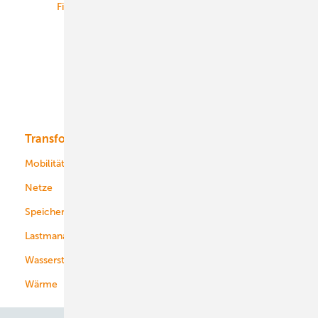
Finanzierung
Betrieb
Onshore-Wind
Offshore-Wind
Solar
Bioenergie
Transformation
Energieversorger
Service
Mobilität
Kommunen
Netze
Stadtwerke
Speicher
Energiekonzerne
Lastmanagement
Wasserstoff
Wärme