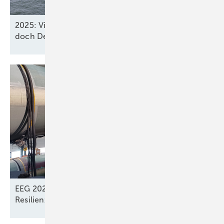
2025: Vier neue Meereswindparks stöpseln ein,
doch Deutschland verfehlt
2030-Ziel
EEG 2027: Dachsolarstrom verliert Wert,
Resilienzkriterien künftig für
Windkraft