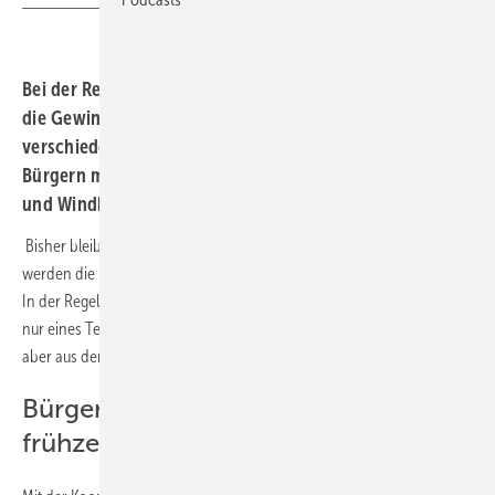
Bei der Realisierung von Bürgerenergieprojekten bleiben
die Gewinne vor Ort. Ein Leitfaden zeigt die
verschiedenen Möglichkeiten einer Kooperation von
Bürgern mit Kommunen beim Bau und Betrieb von Solar-
und Windkraftanlagen.
Bisher bleibt die Bürgerenergie weit hinter ihren Möglichkeiten. Meist
werden die Bürger nur marginal an Wind- und Solarprojekten beteiligt.
In der Regel können sie sich an der Finanzierung der Projekte – oder
nur eines Teils davon – beteiligen. Die eigentlichen Gewinne fließen
aber aus der Region ab.
Bürger und Kommunen bringen sie
frühzeitig ein