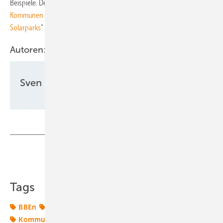
Beispiele. Den kompletten Leitfaden „
Kooperationsmodelle von
Kommunen und Bürgerenergiegenossenschaften in Wind- und
Solarparks
“ finden Sie auf der Webseite des BBEn zum Download.
Autoren:
Sven Ullrich
Teilen
Link kopieren
Tags
BBEn
Bürgerenergie
Energiemarkt
Finanzierung
Kommune
Kooperation
Leitfaden