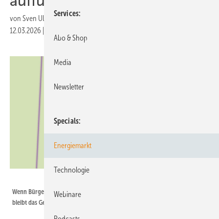
auffüllen
Services
von
Sven Ullrich
12.03.2026
|
Druckvorschau
Abo & Shop
Media
Newsletter
Specials
Energiemarkt
Technologie
BBEn
Wenn Bürger und Kommune bei der Energiewende zusammenarbeiten,
Webinare
bleibt das Geld vor Ort.
Podcasts