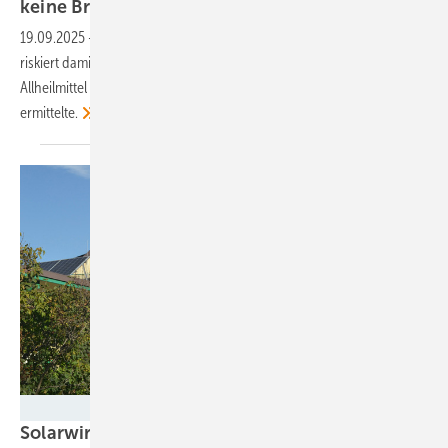
keine
Bremse
19.09.2025
-
Wer Bürger an Energiewendeprojekten mitmachen lässt,
riskiert damit nicht unbedingt eine längere Verfahrensdauer. Doch ein
Allheilmittel ist die Beteiligung nicht, wie das Forschungsprojekt BePart
ermittelte.
Velka Botička
Solarwirtschaft und Bürgerenergie warnen vor