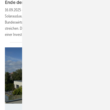
Ende der dezentralen
Energiewende
16.09.2025
-
Mit Blick in den Monitoringbericht, dessen Autoren den
Solarausbau von allem auf der Freifläche sehen, will die
Bundeswirtschaftsministerin die Vergütung für Dachanlagen
streichen. Dies würde den Ausbau weiter ausbremsen und Bürger von
einer Investition abschrecken, warnen
Verbände.
Velka Botička