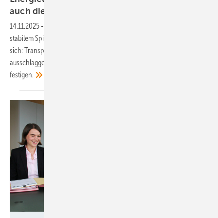
auch die
Windkraft
14.11.2025
-
Die Akzeptanz der Energiewende bleibt auch 2025 auf
stabilem Spitzenwert. Neben der anhaltend großen Zustimmung zeigt
sich: Transparenz, Beteiligung und lokale Wertschöpfung sind
ausschlaggebend, um das Vertrauen in Windenergieprojekte zu
festigen.