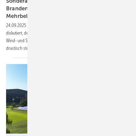
Sonderabgabe für Wind und Solar in
Brandenburg: Branche warnt vor ruinöser
Mehrbelastung
24.09.2025
-
Im Brandenburger Landtag wird ein Gesetzentwurf
diskutiert, der es in sich hat: Die Sonderzahlungen, die Betreiber von
Wind- und Solarparks an Nachbarkommunen leisten müssen, sollen
drastisch
steigen.