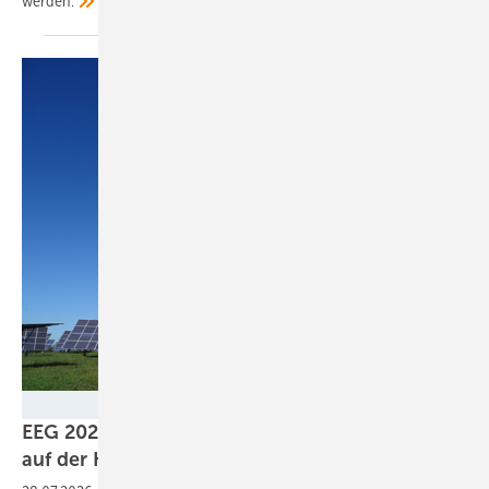
werden.
BWE / Sandra Majer
EEG 2027 und Netzpaket: Bürgerenergie steht
auf der
Kippe