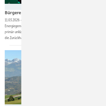
Jörg Farys
Bürgerenergiewende in der EU steckt
fest
11.03.2026
-
In der EU geht die Gründung von
Energiegemeinschaften zu langsam voran. Der Rechnungshof sieht
primär unklare Definitionen und Regelungen als einen Hauptgrund für
die Zurückhaltung der
Bürger.