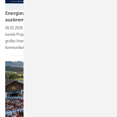
Heimatwurzeln e.V. / Initiative Klimaneutrales Deutschland
Energiewende: Was Kommunen wirklich
ausbremst
06.05.2026
-
Die große Mehrheit der Städte und Gemeinden hat
bereits Projekte mit erneuerbaren Energien umgesetzt oder daran
großes Interesse. Doch es fehlt an Infrastruktur, Geld und
kommunikativer Unterstützung, ergab eine aktuelle
Umfrage.