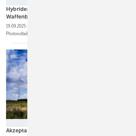
Greenovative
Hybrider Solarpark mit Speicher für
Waffenbrunn
19.09.2025
-
Mit einer Gesamtleistung von 3,1 MW erzeugt die
Photovoltaikanlage jährlich 3,4 MWh grünen
Strom.
Bündnis Bürgerenergie / Jörg Farys
Akzeptanzforschung: Bürgerbeteiligung ist