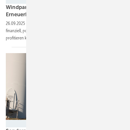
Stadtwerke Tübingen
Windpark Rammert: Wie Kommunen von
Erneuerbaren
profitieren
26.09.2025
-
Wie Kommunen nicht nur Flächen bereitstellen, sondern
finanziell, politisch und gesellschaftlich vom Ausbau der Windkraft
profitieren
können.
kelvn - stock.adobe.com