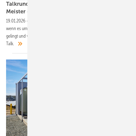
Talkrunde: Stadtwerke und Kommunen als
Meister der
Energiewende
19.01.2026
-
Stuttgart und Tübingen gehören zu den Vorzeigestädten,
wenn es um die Transformation des Energiesystems geht. Wie das
gelingt und wie schwierig es oft ist, erzählen zwei Experten in unserem
Talk.