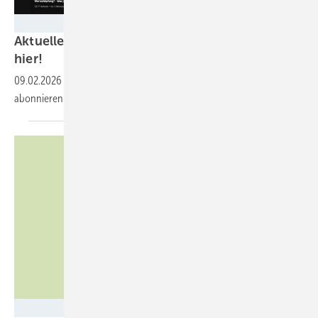
GEM
Aktuelle Videos zur Energiewende finden Sie
hier!
09.02.2026
-
Youtube-Kanal von ERNEUERBARE ENERGIEN
abonnieren und keine Videos oder Podcasts mehr
verpassen.
BBEn