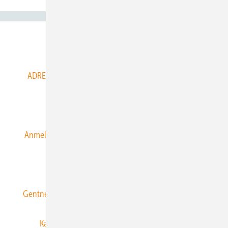
Abo- & Leserservice
ADRESSBUCH der WIND- und SOLARENERGIE
AGB
Alle Inhalte chronologisch
Anmelden
Anmeldung & Registrierung
Datenschutz
E-Paper
ERNEUERBARE ENERGIEN abonnieren
Gentner Energy Media
Gentner Verlag
Impressum
Karriere bei Gentner
Team
Mediaservice