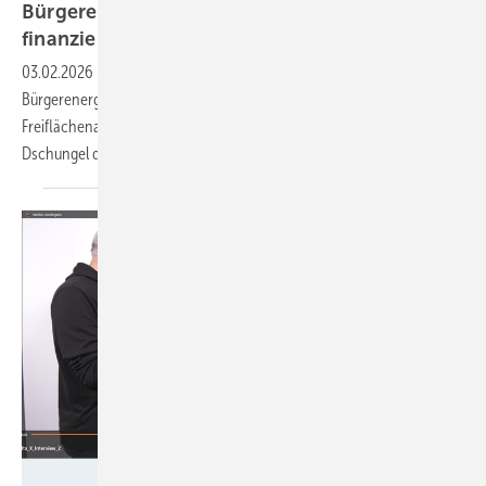
Bürgerenergie: Solarparks erfolgreich
finanzieren
03.02.2026
-
Mit einem speziellen Leitfaden zeigt das Bündnis
Bürgerenergien, worauf bei der Finanzierung von solaren
Freiflächenanlagen zu achten ist. Schritt für Schritt führt er durch den
Dschungel der
Projektkapitalisierung.
GEM