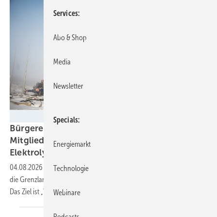
Services
Abo & Shop
Media
Newsletter
Grenzland Bürgerenergie eG
Specials
Bürgerenergiegenossenschaft sammelt von
Mitgliedern über 12 Millionen Euro für
Energiemarkt
Elektrolyse
04.08.2026
-
Vier Elektrolyseure mit jeweils einem Megawatt errichtet
Technologie
die Grenzland Bürgerenergie eG im Norden von Schleswig-Holstein.
Das Ziel ist „Wirtschaftswachstum aus der Region, für die
Region“.
Webinare
Podcasts