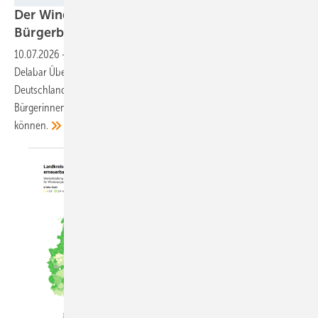
Der Windpark und das liebe Geld –
Bürgerbeteiligungen mal
durchgesehen
10.07.2026
-
In diesem Beitrag stellt REZ-Geschäftsführer Walter
Delabar Überlegungen zur Entwicklung der Erneuerbaren in
Deutschland an – und zu der Frage, wie Planer am besten
Bürgerinnen und Bürger an den Profiten von Windparks beteiligen
können.