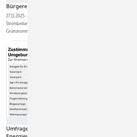
Bürgerenergie erhält nur stumpfe
Werkzeuge
27.11.2025
-
Kommentar: In Zeiten großer Reden über Resilienz oder
Strombedarfe verpasst die Energiewende die breite direkte
Grünstromnutzung – ein
Fehler.
AEE
Umfrage: 81 Prozent der Menschen wollen die
Energiewende – bei offener Kommunikation