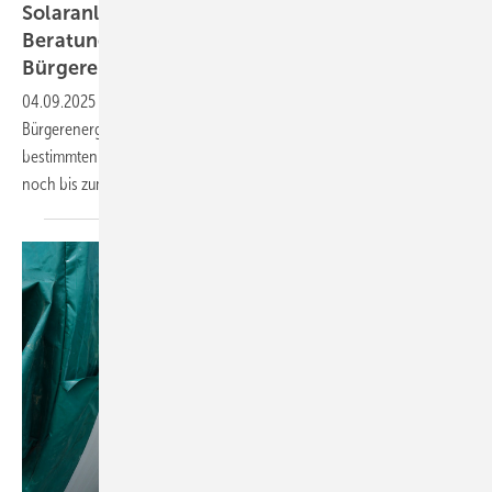
Solaranlagen auf Mehrfamilienhäusern:
Beratungsangebot für
Bürgerenergiegemeinschaften
04.09.2025
-
Die kostenlose Beratung wird vom Bündnis
Bürgerenergie und dem Verein Energiewende angeboten. Unter
bestimmten Voraussetzungen können sich Energiegemeinschaften
noch bis zum 21. September
bewerben.