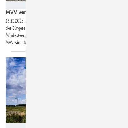
Gregory Miller
MVV vermarktet
Bürgerenergie-Speicher
16.12.2025
-
Ein sogenannter Floor-Vertrag zwischen der MVV und
der Bürgerenergiegenossenschaft Freisinger Land garantiert eine
Mindestvergütung für die Speicherleistung. Die Handelssparte der
MVV wird den Speicher an verschiedenen Märkten
platzieren.
Bündnis Bürgerenergie / Jörg Farys