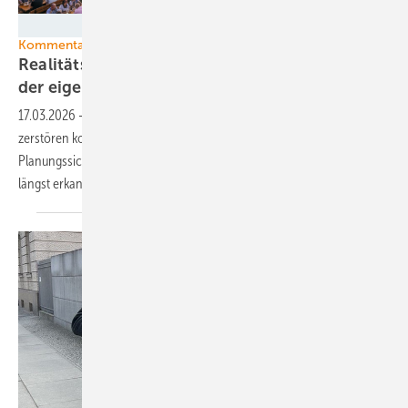
GEM - erzeugt mit Gemini
Kommentar
Realitätsferne Energiepolitik gegen den Willen
der eigenen
Bevölkerung
17.03.2026
-
Während die Politik über Atomkraft-Relikte fantasiert,
zerstören konkrete Entscheidungen Vertrauen, Investitionen und
Planungssicherheit. Eine deutliche Mehrheit der Bevölkerung hat das
längst erkannt – nur die Regierung offenbar
nicht.