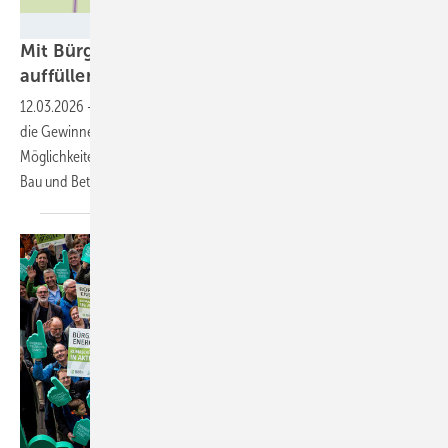
BBEn
Mit Bürgerenergie die kommunalen Kassen
auffüllen
12.03.2026
-
Bei der Realisierung von Bürgerenergieprojekten bleiben
die Gewinne vor Ort. Ein Leitfaden zeigt die verschiedenen
Möglichkeiten einer Kooperation von Bürgern mit Kommunen beim
Bau und Betrieb von Solar- und
Windkraftanlagen.