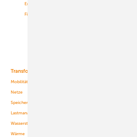
Energiemärkte weltweit
Logistik
Finanzierung
Betrieb
Onshore-Wind
Offshore-Wind
Solar
Bioenergie
Transformation
Energieversorger
Service
Mobilität
Kommunen
Netze
Stadtwerke
Speicher
Energiekonzerne
Lastmanagement
Wasserstoff
Wärme