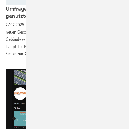
Velka Botička
Umfrage: Wo klappt es mit gemeinschaftlich
genutzten
Solaranlagen?
27.02.2026
-
Das Bündnis Bürgerenergien will herausfinden, wo es mit
neuen Geschäftsmodellen wie der gemeinschaftlichen
Gebäudeversorgung oder Energy Sharing, aber auch Mieterstrom
klappt. Die Netzbetreiber sind unterschiedlich aufgestellt. Berichten
Sie bis zum 8. März von Ihren
Erfahrungen.