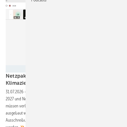
Screenshot GEM
Netzpaket und EEG bremsen den Ausbau –
Klimaziele und hunderttausende Jobs
bedroht!
31.07.2026
-
Verbändevertreter fordern Nachbesserungen bei EEG
2027 und Netzpaket. Erneuerbare Energien, Netze und Flexibilitäten
müssen verlässlich finanziert, systemdienlich integriert und schneller
ausgebaut werden – statt durch kurzfristige Kürzungen, unsichere
Ausschreibungen und übermäßige Bürokratie gefährdet zu