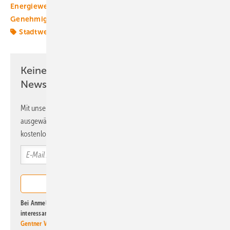
Energiewende
Erneuerbare in Kommunen
Genehmigung
Kommunen
Mobilität
Solaranlage
Stadtwerke
Windpolitik
Wärmewende
Keine Zeit? Kein Problem mit dem ERE
Newsletter!
Mit unserem Newsletter erhalten Sie regelmäßig von uns
ausgewählte Informationen und Neuigkeiten, gebündelt und
kostenlos direkt ins Postfach.
Bei Anmeldung zu diesem Newsletter bin ich damit einverstanden, über
interessante Verlags- und Online-Angebote
der Marken der Alfons W.
Gentner Verlag GmbH & Co. KG
informiert zu werden. Diese