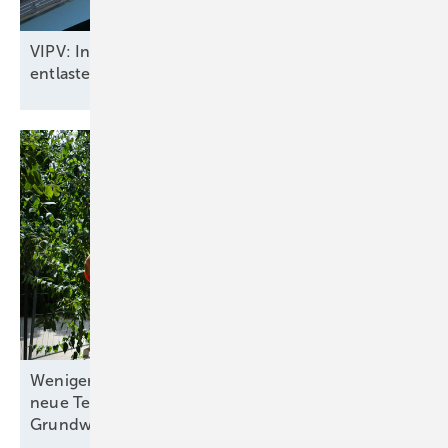
VIPV: In Fahrzeugen integrierte Solarmodule
entlasten das
Stromnetz
Weniger Platz, weniger Kosten: München erprobt
neue Technologie für
Grundwasserwärmepumpen