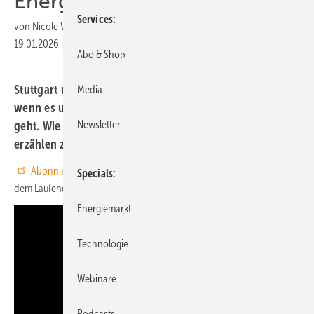
Energiewende
Services
von
Nicole Weinhold
19.01.2026
|
Druckvorschau
Abo & Shop
Stuttgart und Tübingen gehören zu den Vorzeigestädten,
Media
wenn es um die Transformation des Energiesystems
Newsletter
geht. Wie das gelingt und wie schwierig es oft ist,
erzählen zwei Experten in unserem Talk.
Abonnieren Sie unseren Youtube-Channel
– so bleiben Sie auf
Specials
dem Laufenden, wenn es um die Energiewende geht.
Energiemarkt
Technologie
Webinare
Podcasts