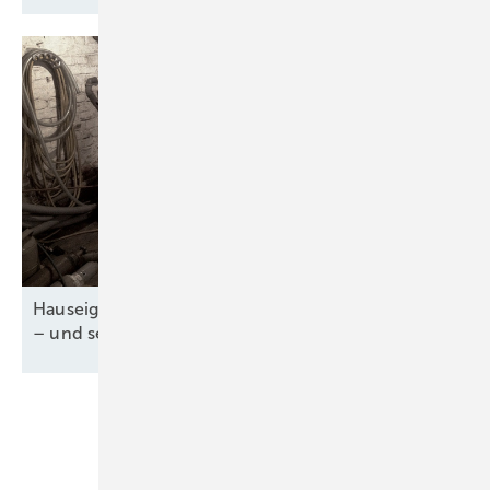
Hauseigentümer tauschen Heizungen strategisch
– und setzen auf
Wärmepumpe
Unsere Themen