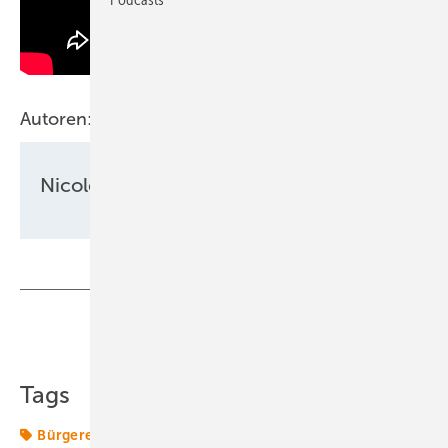
Autoren:
Nicole Weinhold
Teilen
Link kopieren
Tags
Bürgerenergie
E-Mobilität
Energieversorger