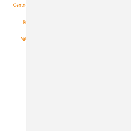
Gentner Energy Media
Gentner Verlag
Impressum
Karriere bei Gentner
Team
Mediaservice
Mitgliedschaften und Engagement
Newsletter
Privacy Manager
RSS-Feed
Veranstaltungen / Webinare
© 2026 ERNEUERBARE ENERGIEN