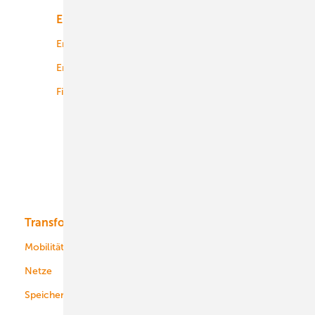
Energiemarkt
Technologie
Energierecht
Planung
Energiemärkte weltweit
Logistik
Finanzierung
Betrieb
Onshore-Wind
Offshore-Wind
Solar
Bioenergie
Transformation
Energieversorger
Service
Mobilität
Kommunen
Netze
Stadtwerke
Speicher
Energiekonzerne