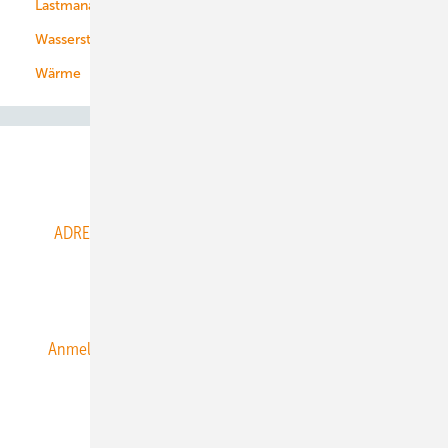
Lastmanagement
Wasserstoff
Wärme
Abo- & Leserservice
ADRESSBUCH der WIND- und SOLARENERGIE
AGB
Alle Inhalte chronologisch
Anmelden
Anmeldung & Registrierung
Datenschutz
E-Paper
ERNEUERBARE ENERGIEN abonnieren