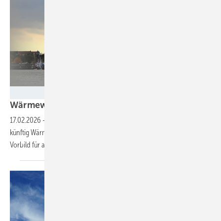
UlrikeAdam - stock.adobe.com
Wärmewende: Cuxhaven heizt per
Spundwand
17.02.2026
-
Wasser des Hafenbeckens im Alten Fischereihafen soll
künftig Wärme und Kälte für ein ganzes Quartier liefern – und als
Vorbild für andere Kommunen
dienen.