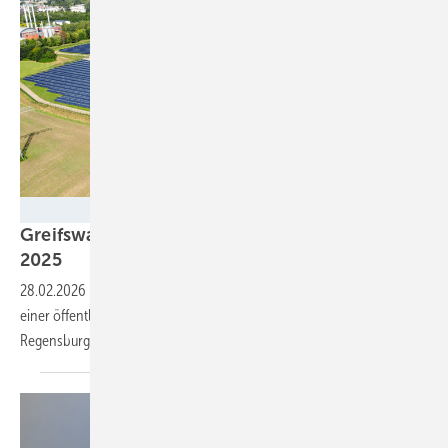
Stadtwerke Greifswald
Greifswald ist Energie-Kommune des Jahres
2025
28.02.2026
-
Die Universitäts- und Hansestadt Greifswald hat sich in
einer öffentlichen Abstimmung gegen Schwalmtal und den Landkreis
Regensburg
durchgesetzt.