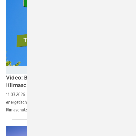
cevahir - stock.adobe.com
Video: Bürger:innen sagen ihre Meinung zu
Klimaschutzpaket
11.03.2026
-
Tübingen arbeitet seit Jahren erfolgreich an der
energetischen Transformation. Wie das gelingt, verrät Bernd Schott,
Klimaschutzbeauftragter der
Universitätsstadt.