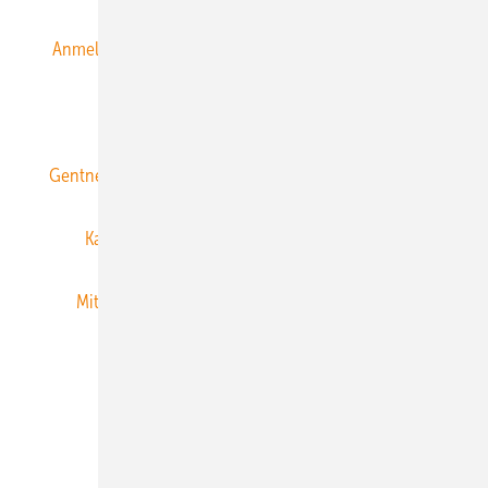
Anmeldung & Registrierung
Datenschutz
E-Paper
ERNEUERBARE ENERGIEN abonnieren
Gentner Energy Media
Gentner Verlag
Impressum
Karriere bei Gentner
Team
Mediaservice
Mitgliedschaften und Engagement
Newsletter
Privacy Manager
RSS-Feed
Veranstaltungen / Webinare
© 2026 ERNEUERBARE ENERGIEN