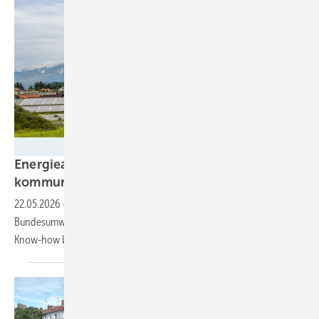
Photo Feats - stock.adobe.com
Energieagenturen bündeln Kräfte für die
kommunale
Energiewende
22.05.2026
-
Mit 13,4 Millionen Euro unterstützt das
Bundesumweltministerium das Projekt „BEKOMM“, das Kommunen mit
Know-how beim Thema Wind und Freiflächen-PV versorgen
will.