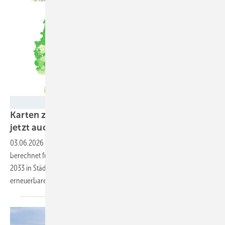
IÖW
Karten zur Wertschöpfung durch Erneuerbare
jetzt auch für
Landkreise
03.06.2026
-
Eine Studie des Instituts für Ökologische Wirtschaft
berechnet für Landkreise und Städte in Deutschland, wie viel Geld ab
2033 in Städte, Gemeinden und Landkreise durch den Ausbau
erneuerbarer Energien fließen
könnte.