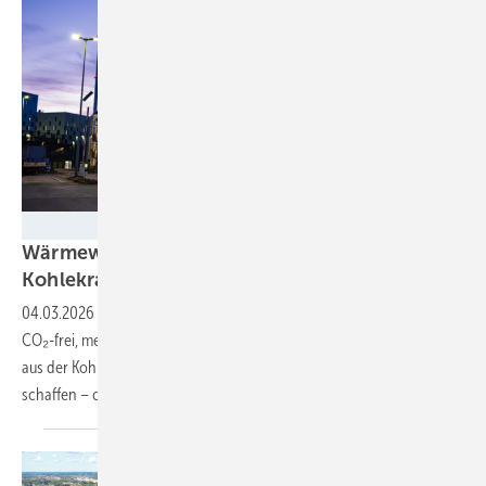
Philipp Sonnack/enercity
Wärmewende: Hannover schaltet
Kohlekraftwerk
ab
04.03.2026
-
Künftig ist jede zweite Kilowattstunde im Fernwärmenetz
CO₂-frei, meldet Energieversorger Enercity. Den endgültigen Ausstieg
aus der Kohle will die niedersächsische Landeshauptstadt 2027
schaffen – ohne Umweg über neue
Erdgaskraftwerke.