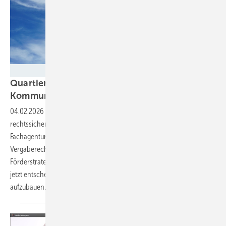
Janet Worg - stock.adobe.com
Quartiere erfolgreich umsetzen: Wie
Kommunen Wärmenetze richtig
ausschreiben
04.02.2026
-
Wie gelingt die Wärmewende auf Quartiersebene –
rechtssicher, wirtschaftlich und klimaneutral? In einem Webinar der
Fachagentur Nachwachsende Rohstoffe (FNR) erläuterte
Vergaberechtsexperte Holger Weiß, welche Ausschreibungsmodelle,
Förderstrategien und rechtlichen Weichenstellungen für Kommunen
jetzt entscheidend sind, um zukunftsfähige Wärmenetze
aufzubauen.