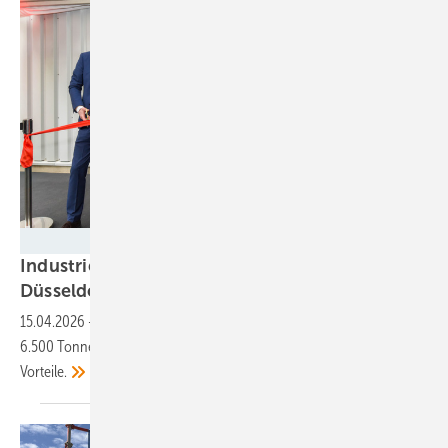
Henkel AG & Co. KGaA / Steffen Hauser
Industrielle Abwärme: Henkel versorgt
Düsseldorfer mit
Fernwärme
15.04.2026
-
Weniger Erdgas sorgt für eine jährliche Einsparung von
6.500 Tonnen CO₂ im Jahr. Doch die Stadtwerke sehen noch mehr
Vorteile.