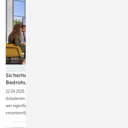
Nicole Weinhold
Sicherheit: Stadtwerke zwischen neuen
Bedrohungen und alten
Strukturen
22.04.2026
-
Auf der Stadtwerketagung des Handelsblattes in Berlin
diskutierten Branchenvertreter über Resilienz, Kosten und die Frage,
wer eigentlich für den Schutz kritischer Energieinfrastruktur
verantwortlich
ist.