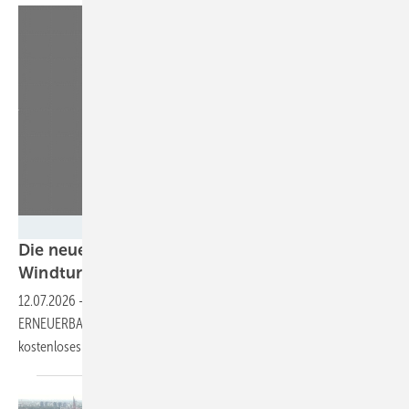
GEM
Die neue Ausgabe ist da: Chinesischen
Windturbinen für
Europa
12.07.2026
-
Schauen Sie jetzt rein in das neue Magazin von
ERNEUERBARE ENERGIEN, als Print oder Download – und als
kostenloses
Probeheft.