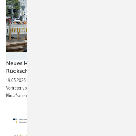
Katharina Wolf
Neues Heizungsgesetz: Kommunen warnen vor
Rückschritten bei der
Wärmewende
19.05.2026
-
Statt Verlässlichkeit herrsche Verunsicherung, monieren
Vertreter von Städten und Gemeinden. Und auch der Expertenrat für
Klimafragen äußert
Bedenken.