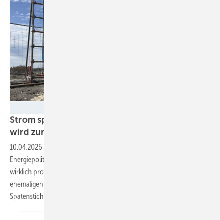
Nicole Weinhold
Strom speichern statt abregeln: Wilhelmshaven
wird zum Nervenzentrum der
Energiewende
10.04.2026
-
Ein Batteriespeicher soll zeigen, ob Deutschland seine
Energiepolitik endlich stabil bekommt – und ob die Region davon
wirklich profitiert. Uniper und Ngen haben auf dem Gelände des
ehemaligen Uniper-Kraftwerks in Wilhelmshaven den offiziellen
Spatenstich für den Bau eines Batteriespeichers
gesetzt.