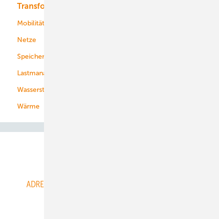
Transformation
Energieversorger
Service
Mobilität
Kommunen
Netze
Stadtwerke
Speicher
Energiekonzerne
Lastmanagement
Wasserstoff
Wärme
Abo- & Leserservice
ADRESSBUCH der WIND- und SOLARENERGIE
AGB
Alle Inhalte chronologisch
Anmelden