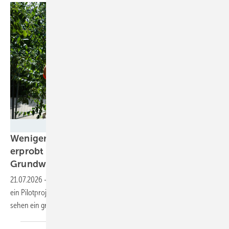
SWM / Matthias Rothe
Weniger Platz, weniger Kosten: München
erprobt neue Technologie für
Grundwasserwärmepumpen
21.07.2026
-
Zusammen mit Stadt und TU München bauen die SWM
ein Pilotprojekt, das mit nur einem Brunnen auskommt. Die Beteiligten
sehen ein großes Potenzial, auch über München
hinaus.