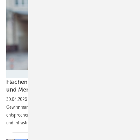
Foto: Katja Hentschel
Flächen für Wind und Solar: Zwischen Margen
und
Menschen
30.04.2026
-
Expertin für Flächenakquise spricht über schrumpfende
Gewinnmargen in der Planung von Regenerativprojekten und
entsprechende Auswirkungen auf Flächenpachtpreise für Standorte
und
Infrastrukturflächen.