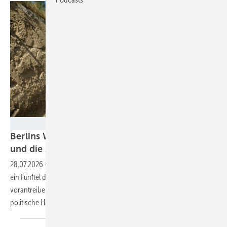
mike noldan/EyeEm - stock.adobe.com
Berlins Wärmewende scheitert ohne Bürger –
und die Zeit läuft
ab
28.07.2026
-
Der Berliner Wärmeplan offenbart: Nahwärme könnte
ein Fünftel der Stadt dekarbonisieren. Doch die Initiativen, die das
vorantreiben wollen, kämpfen weitgehend allein – während der
politische Handlungsdruck
wächst.