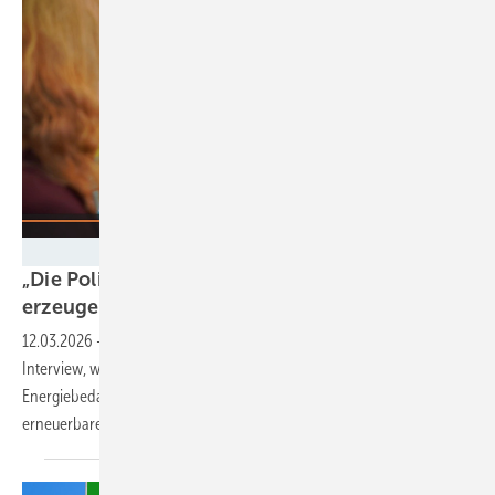
Silke Reents
„Die Politik darf keine Unsicherheit mehr
erzeugen“
12.03.2026
-
WPD-Chef Hartmut Brösamle erklärt im neuen Youtube-
Interview, wie sein Unternehmen den weltweit steigenden
Energiebedarf nachhaltig decken will – und warum der Ausbau
erneuerbarer Energien nicht ins Stocken geraten
darf.