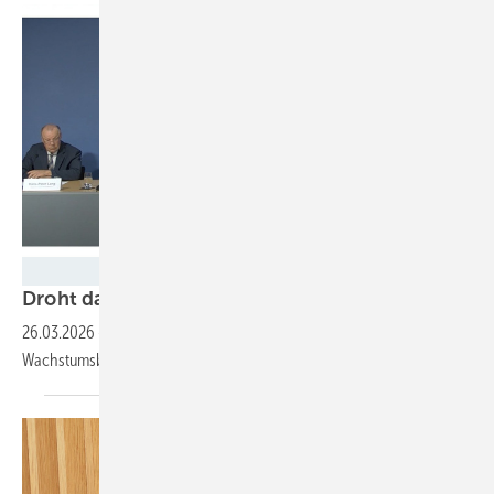
GEM
Droht das Aus für die
Energiewende?
26.03.2026
-
Erneuerbaren-Branche warnt vor „massiver
Wachstumsbremse“ durch geplante Gesetze der
Bundesregierung.