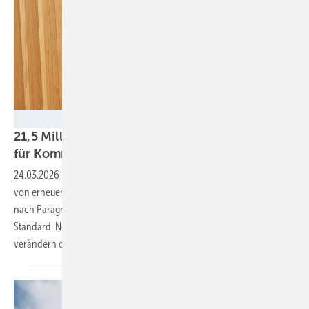
node.energy
21,5 Millionen Euro von Wind- und Solarfirmen
für
Kommunen
24.03.2026
-
Immer mehr Städte und Gemeinden profitieren finanziell
von erneuerbaren Energien – doch aus der freiwilligen Beteiligung
nach Paragraph 6 EEG wird schrittweise ein verpflichtender
Standard. Neue Landesgesetze erhöhen den Druck auf Betreiber und
verändern die Spielregeln der Energiewende
grundlegend.