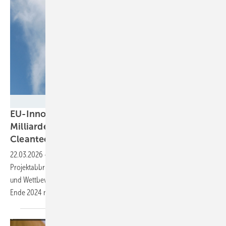
Milen Lesemann - stock.adobe.com
EU-Innovationsfonds in der Kritik:
Milliardenprogramm bremst Europas
Cleantech-Zukunft
aus
22.03.2026
-
Rechnungshof warnt: Langsame Mittelvergabe,
Projektabbrüche und strategische Schwächen gefährden Klimaziele
und Wettbewerbsfähigkeit. Von 208 bewilligten Projekten konnten bis
Ende 2024 nur fünf konkrete Emissionsreduktionen
vorweisen.