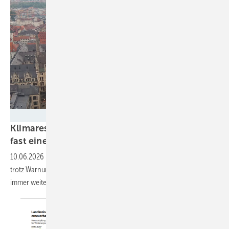
Katharina Wolf
Klimaresilient? Deutschlands Städte verlieren
fast eine Million
Bäume
10.06.2026
-
Der Hitze-Check der deutschen Umwelthilfe zeigt, dass
trotz Warnungen vor Hitze der Versiegelungsgrad in den Kommunen
immer weiter zunimmt und Bäume
verschwinden.