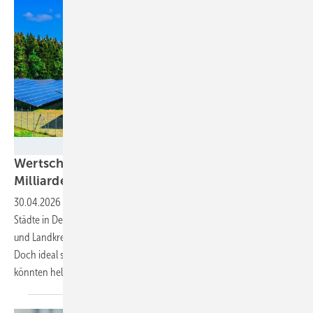
monticellllo / Adobe Stock
Wertschöpfung durch Erneuerbare: 12,4
Milliarden für Kommunen
möglich
30.04.2026
-
Eine neue Studie berechnet für alle 400 Landkreise und
Städte in Deutschland, wie viel Geld ab 2033 in Städte, Gemeinden
und Landkreise fließen könnte, wenn die Ausbauziele erreicht werden.
Doch ideal sind die Bedingungen bislang nicht. Drei Maßnahmen
könnten
helfen.