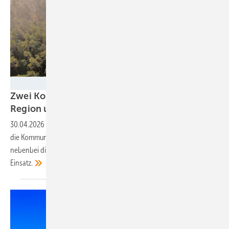
Münch Energie
Zwei Kommunen zeigen, wie Windkraft die
Region unterstützen
kann
30.04.2026
-
Ein Windpark entsteht fast ohne finanziellen Vorteil für
die Kommune? Zwei Städte nehmen das nicht hin und erhöhen
nebenbei die Akzeptanz. Bayerns „Windkümmerer“ kamen zum
Einsatz.