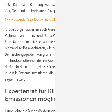
setzt. Kurzfristige Richtungswechsel helfen niemandem – sie kosten
Zeit, Geld und am Ende auch Akzeptanz.“
Energiewende: Was Kommunen wirklich ausbremst
Große Sorgen äußerten auch Anselm Laube, Leiter der Stadtwerke
Vaihingen an der Enz, und Diana Pretzell, Erste Bürgermeisterin der
Stadt Mannheim, mit Blick auf die Bezahlbarkeit. Denn noch kann
niemand seriös abschätzen, wie hoch die Kosten für die
Beimischungsquoten von grünem Gas und Öl ausfallen. „Die geplante
Technologieoffenheit des im Kabinett beschlossenen Gesetzentwurfs
darf nicht dazu führen, dass Bürgerinnen und Bürger aus Unsicherheit
in fossile Systeme investieren, die langfristig zur Kostenfalle werden“,
sagte Pretzell.
Expertenrat für Klimafragen: Höhere
Emissionen möglich
Laube lobte die Bundesförderungen für erneuerbare Wärmenetze und