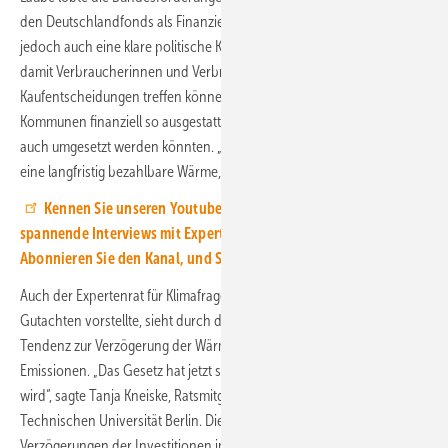
den Deutschlandfonds als Finanzierungsoptionen. „Wir brauchen
jedoch auch eine klare politische Kommunikation pro Energiewende,
damit Verbraucherinnen und Verbraucher zukunftsgewandte
Kaufentscheidungen treffen können.“ Gleichzeitig müssten die
Kommunen finanziell so ausgestattet werden, dass die Investitionen
auch umgesetzt werden könnten. „Die Bürgerinnen wollen vor allem
eine langfristig bezahlbare Wärme, und die geht nur erneuerbar.“
Kennen Sie unseren Youtube-Kanal? Hier finden Sie
spannende Interviews mit Experten aus der Regenerativbranche.
Abonnieren Sie den Kanal, und Sie verpassen kein Video.
Auch der Expertenrat für Klimafragen, der jetzt sein aktuelles
Gutachten vorstellte, sieht durch das geplante Gesetz zumindest eine
Tendenz zur Verzögerung der Wärmewende und damit zu mehr
Emissionen. „Das Gesetz hat jetzt schon Einfluss, weil es diskutiert
wird“, sagte Tanja Kneiske, Ratsmitglied und Professorin an der
Technischen Universität Berlin. Die Diskussion führe zu
Verzögerungen der Investitionen in privaten Haushalten, sodass auch