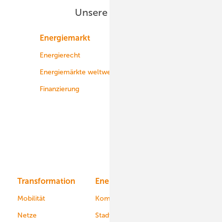
Unsere Themen
Energiemarkt
Technologie
Energierecht
Planung
Energiemärkte weltweit
Logistik
Finanzierung
Betrieb
Onshore-Wind
Offshore-Wind
Solar
Bioenergie
Transformation
Energieversorger
Service
Mobilität
Kommunen
Netze
Stadtwerke