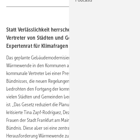
Statt Verlässlichkeit herrsche Verunsicherung, monieren
Vertreter von Städten und Gemeinden. Und auch der
Expertenrat für Klimafragen äußert Bedenken.
Das geplante Gebäudemodernisierungsgesetz könnte die
Wärmewende in den Kommunen ausbremsen. Denn, so befürchteten
kommunale Vertreter bei einer Pressekonferenz des Klima-
Bündnisses, die neuen Regelungen zum Einbau fossiler Heizungen
bedrohten den Fortgang der kommunalen Wärmeplanung, die in
vielen Städten und Gemeinden bereits vorliegt oder in Bearbeitung
ist. „Das Gesetz reduziert die Planungssicherheit in den Kommunen“,
kritisierte Tina Zapf-Rodríguez, Dezernentin für Umwelt, Klima und
Frauen der Stadt Frankfurt am Main und Vorstandsmitglied des Klima-
Bündnis. Diese aber sei eine zentrale Voraussetzung, um die
Herausforderung Wärmewende zu stemmen.