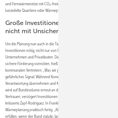
und Fernwärmenetze mit CO₂-freien Wärmequellen für dicht
besiedelte Quartiere oder Wärmepumpen.
Große Investitionen vertragen sich
nicht mit Unsicherheit
Um die Planung nun auch in die Tat umzusetzen, sind große
Investitionen nötig, nicht nur von Kommunen, sondern auch von
Unternehmen und Privatleuten. Dafür seien ein klarer Kurs und
sichere Förderung vonnöten, hieß es übereinstimmend von den
kommunalen Vertretern. „Was wir jetzt aber erleben, ist ein
gefährliches Signal: Während Kommunen und Stadtwerke vor Ort
Verantwortung übernehmen und Milliardeninvestitionen vorbereiten,
wird auf Bundesebene erneut an den Regeln gerüttelt. Das gefährdet
Vertrauen, verzögert Investitionen und bremst den Fortschritt“,
kritisierte Zapf-Rodríguez. In Frankfurt sei die kommunale
Wärmeplanung praktisch fertig. „Aber wir können diese Aufgabe nur
erfüllen, wenn der Bund stabile, langfristige Rahmenbedingungen