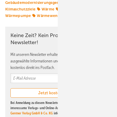
Gebäudemodernisierungsgesetz
Klimagesetze
Klimaschutzziele
Wärme
Wärmeplanung
Wärmepumpe
Wärmewende
Keine Zeit? Kein Problem mit dem ERE
Newsletter!
Mit unserem Newsletter erhalten Sie regelmäßig von uns
ausgewählte Informationen und Neuigkeiten, gebündelt und
kostenlos direkt ins Postfach.
Bei Anmeldung zu diesem Newsletter bin ich damit einverstanden, über
interessante Verlags- und Online-Angebote
der Marken der Alfons W.
Gentner Verlag GmbH & Co. KG
informiert zu werden. Diese