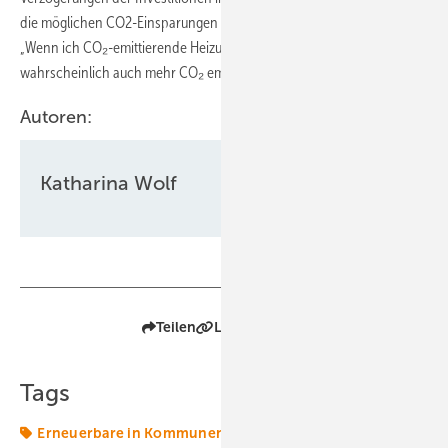
die möglichen CO2-Einsparungen verschoben würden. Außerdem:
„Wenn ich CO₂-emittierende Heizungen erlaube, dann wird
wahrscheinlich auch mehr CO₂ emittiert“, so Kneiske.
Autoren:
Katharina Wolf
Teilen
Link kopieren
Tags
Erneuerbare in Kommunen
Fernwärmenetz