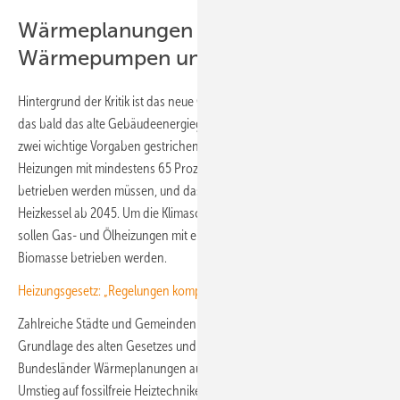
Wärmeplanungen sehen
Wärmepumpen und Fernwärme vor
Hintergrund der Kritik ist das neue Gebäudemodernisierungsgesetz,
das bald das alte Gebäudeenergiegesetz ablösen soll. Darin werden
zwei wichtige Vorgaben gestrichen: die Vorschrift, dass neue
Heizungen mit mindestens 65 Prozent erneuerbaren Energien
betrieben werden müssen, und das Verbot des Betriebs fossiler
Heizkessel ab 2045. Um die Klimaschutzziele dennoch zu erreichen,
sollen Gas- und Ölheizungen mit einem wachsenden Anteil von
Biomasse betrieben werden.
Heizungsgesetz: „Regelungen komplizierter als vorher“
Zahlreiche Städte und Gemeinden haben mittlerweile auf der
Grundlage des alten Gesetzes und zum Teil auch nach Vorgaben der
Bundesländer Wärmeplanungen auf den Weg gebracht, die den
Umstieg auf fossilfreie Heiztechniken vorsehen – in der Regel Nah-