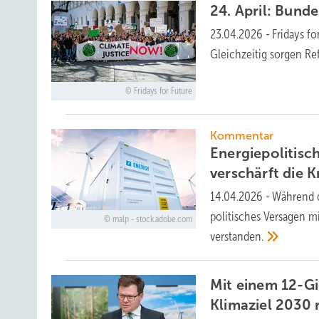
24. April: Bund
23.04.2026
-
Fridays f
Gleichzeitig sorgen R
Fridays for Future
Kommentar
Energiepolitisc
verschärft die Kr
14.04.2026
-
Während d
politisches Versagen mi
malp - stock.adobe.com
verstanden.
Mit einem 12-Gi
Klimaziel 2030