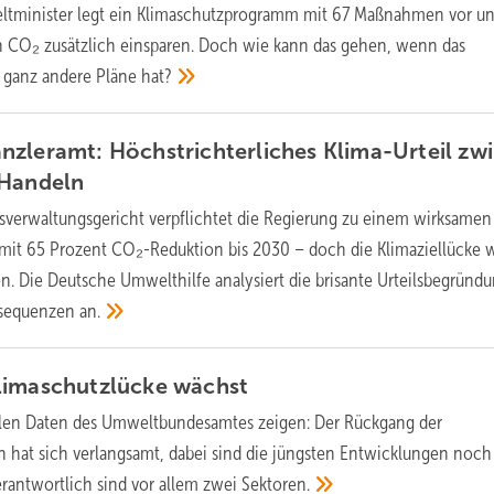
tminister legt ein Klimaschutzprogramm mit 67 Maßnahmen vor un
n CO₂ zusätzlich einsparen. Doch wie kann das gehen, wenn das
m ganz andere Pläne
hat?
zleramt: Höchstrichterliches Klima-Urteil zw
Handeln
sverwaltungsgericht verpflichtet die Regierung zu einem wirksamen
it 65 Prozent CO₂-Reduktion bis 2030 – doch die Klimaziellücke 
n. Die Deutsche Umwelthilfe analysiert die brisante Urteilsbegründ
onsequenzen
an.
limaschutzlücke
wächst
llen Daten des Umweltbundesamtes zeigen: Der Rückgang der
 hat sich verlangsamt, dabei sind die jüngsten Entwicklungen noch
erantwortlich sind vor allem zwei
Sektoren.