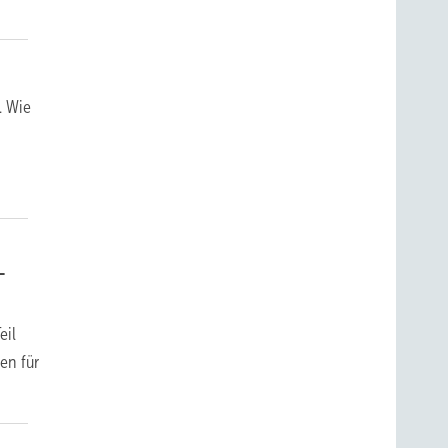
. Wie
–
eil
den für