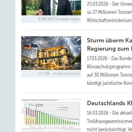
25.03.2026
-
Der Umwel
so 27 Millionen Tonne
BMUKN/Christophe Gateau
Wirtschaftsministeriu
Sturm überm Kan
Regierung zum
17.03.2026
-
Das Bunde
Klimaschutzprogramm m
GEM – erstellt mit Gemini
auf 30 Millionen Tonne
kündigt juristische K
Deutschlands K
16.03.2026
-
Die aktue
Treibhausgasemissionen
nicht berücksichtigt. V