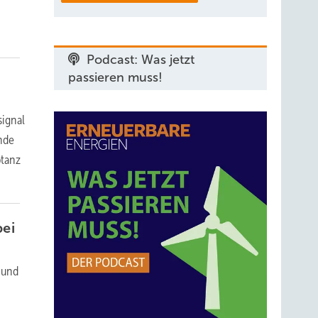
Podcast: Was jetzt
passieren muss!
signal
nde
ptanz
ei
 und