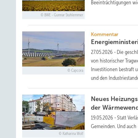
Beeinträchtigungen wi
BWE - Gunnar Stuhlemmer
Kommentar
Energieministeri
27.05.2026
-
Die gesch
von historischer Trag
Investitionen bestraft
Capcora
und den Industriestan
Neues Heizungs
der
Wärmewen
19.05.2026
-
Statt Verl
Gemeinden. Und auch d
Katharina Wolf