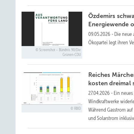
Özdemirs schwa
Energiewende 
09.05.2026
-
Die neue 
Ökopartei legt ihren Ve
Screenshot – Bündnis 90/Die
Grünen-CDU
Reiches Märche
kosten dreimal 
27.04.2026
-
Ein neues
Windkraftwerke widerle
RBID
Während Gasstrom auf b
und Solarstrom inklusi