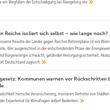
e ein Wegfallen der Entschädigung bei Abregelung
vor.
n Reiche isoliert sich selbst – wie lange
noch?
lossene Revolte der Länder gegen Reiches Reformpläne ist ein Warn
weite. Wer ausgerechnet in der entscheidenden Phase der Energiewe
 und Bürgerenergie schwächt, gefährdet Versorgungssicherheit, Akze
dort Deutschland
zugleich.
gesetz: Kommunen warnen vor Rückschritten b
de
ässlichkeit herrsche Verunsicherung, monieren Vertreter von Städten
er Expertenrat für Klimafragen äußert
Bedenken.