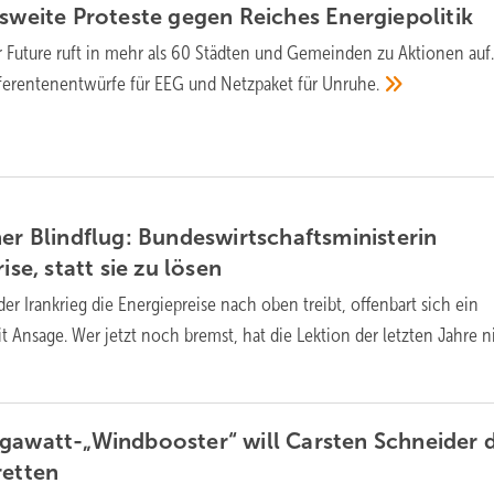
esweite Proteste gegen Reiches
Energiepolitik
or Future ruft in mehr als 60 Städten und Gemeinden zu Aktionen auf
eferentenentwürfe für EEG und Netzpaket für
Unruhe.
her Blindflug: Bundeswirtschaftsministerin
ise, statt sie zu
lösen
er Irankrieg die Energiepreise nach oben treibt, offenbart sich ein
t Ansage. Wer jetzt noch bremst, hat die Lektion der letzten Jahre n
gawatt-„Windbooster“ will Carsten Schneider 
retten