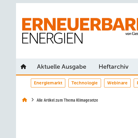
Springe
Springe
Springe
auf
auf
auf
Hauptinhalt
Hauptmenü
SiteSearch
Aktuelle Ausgabe
Heftarchiv
Energiemarkt
Technologie
Webinare
Alle Artikel zum Thema Klimagesetze