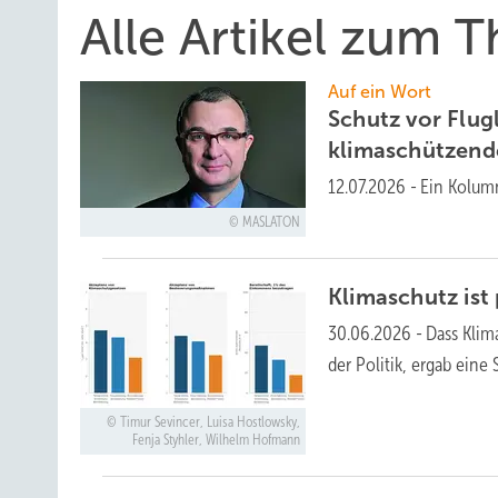
Alle Artikel zum 
Auf ein Wort
Schutz vor Flug
klimaschützend
12.07.2026
-
Ein Kolum
MASLATON
Klimaschutz ist 
30.06.2026
-
Dass Kli
der Politik, ergab ein
Timur Sevincer, Luisa Hostlowsky,
Fenja Styhler, Wilhelm Hofmann