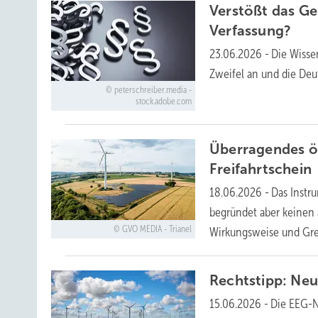
Verstößt das G
Verfassung?
23.06.2026
-
Die Wisse
Zweifel an und die Deu
peterschreiber.media -
stock.adobe.com
Überragendes öf
Freifahrtschein
18.06.2026
-
Das Instr
begründet aber keinen 
GVO MEDIA - Trianel
Wirkungsweise und G
Rechtstipp: Neu
15.06.2026
-
Die EEG-N