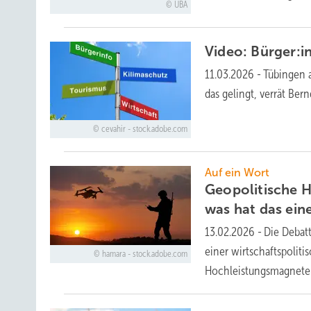
UBA
Video: Bürger:i
11.03.2026
-
Tübingen a
das gelingt, verrät Ber
cevahir - stock.adobe.com
Auf ein Wort
Geopolitische 
was hat das ein
13.02.2026
-
Die Debatt
einer wirtschaftspolit
hamara - stock.adobe.com
Hochleistungsmagneten