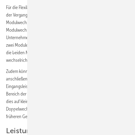
Für die Flexibilität bei der Auslegung von Solaranlagen haben sich in
der Vergangenheit neben Leistungsoptimierer auch
Modulwechselrichter etabliert. Eine ganz neue Version eines
Modulwechselrichters wird Atmoce (B4.470) präsentieren. Dem
Unternehmen ist es gelungen, einen Wechselrichter zu entwerfen, der
zwei Module gleichzeitig aufnehmen kann. Das Besondere: Er kann
die beiden Module unterschiedlich im jeweiligen Optimum
wechselrichten.
Zudem können Monteure auch die modernen und großen Module
anschließen. Denn das Gerät verträgt insgesamt bis zu 1.200 Watt
Eingangsleistung. Dabei bleibt die DC-Systemspannung mit 60 Volt im
Bereich der ungefährlichen Kleinspannung. Atmoce ist es gelungen,
dies auf kleinstem Raum unterzubringen. Denn der
Doppelwechselrichter ist trotz der hohen Leistung viel kleiner als die
früheren Geräte, die nur ein Modul betreuen konnten.
Leistungsdichte erhöht