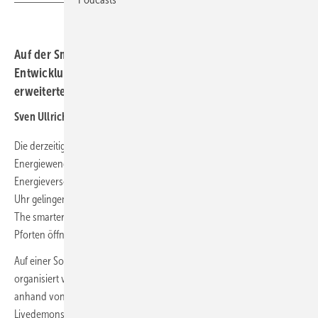
Auf der Smarter E Europe zeigen die Hersteller neue
Entwicklungen der Leistungselektronik. Sie reagieren auf
erweiterte Anforderungen.
Sven Ullrich
Die derzeitige geopolitische Lage zeigt deutlich, dass die dezentrale
Energiewende notwendiger denn je ist. Doch wie kann eine
Energieversorgung, basierend auf Solar- und Windstrom, rund um die
Uhr gelingen? Das ist eines der zentralen Themen auf der diesjährigen
The smarter E Europe, die vom 23. bis 25. Juni in München ihre
Pforten öffnet.
Auf einer Sonderschau „Renewables 24/7“ am Stand C5.450,
organisiert vom Veranstalter Solar Promotion, erfahren Besucher
anhand von praktischen Beispielprojekten, Vorträgen und
Livedemonstrationen, wie das gelingt. In der Sonderschau tauchen