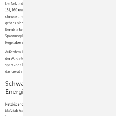
Die Netzbildung von Solaranlagen hat auch Huawei (C1.110, 111, 131,
151, 160 und 171) mit seinem neuen SUN2000-506KTL im Blick. Der
chinesische Anbieter realisiert dies mit Stringwechselrichtern. Dabei
geht es nicht um den Aufbau von Inselnetzen, sondern um die
Bereitstellung von Netzdienstleistungen wie Frequenz- und
Spannungshaltung, die bisher bestenfalls Batteriespeicher, in der
Regel aber die großen fossilen Kraftwerke geliefert haben.
Außerdem liefert der Wechselrichter bis zu 1.000 Volt Spannung auf
der AC-Seite. Bisher üblich sind bis zu 800 Volt. Die höhere Spannung
spart vor allem Kosten bei der Verkabelung, weil längere Strings an
das Gerät angeschlossen werden können.
Schwarzstart komplexer
Energiesysteme
Netzbildende Photovoltaik und Speichertechnologie im größeren
Maßstab hat Sungrow (B6.110) entwickelt. Dabei deckt das