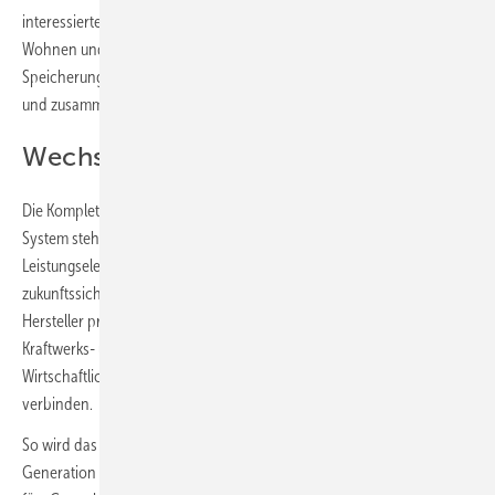
interessierte Besucher in vier Themenwelten ein: Industrie, Gewerbe,
Wohnen und Mobilität. In jeder Welt erleben sie, wie Stromerzeugung,
Speicherung, Flexibilisierung und Digitalisierung ineinandergreifen
und zusammenwirken.
Wechselrichter von klein bis groß
Die Komplettversorgung mit Ökostrom und dessen Integration ins
System stehen auch bei den Ausstellern – primär der
Leistungselektronik – im Mittelpunkt. So zeigt SMA (B3.210), wie eine
zukunftssichere Energieversorgung heute gestaltet werden kann. Der
Hersteller präsentiert Lösungen für private Haushalte, Gewerbe sowie
Kraftwerks- und Großanlagenanwendungen, die Planbarkeit,
Wirtschaftlichkeit, Resilienz, und Sicherheit intelligent miteinander
verbinden.
So wird das Unternehmen unter anderem erstmals seine neue
Generation dreiphasiger Hybrid-Wechselrichter fürs Eigenheim und