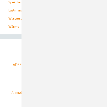
Speicher
Energiekonzerne
Lastmanagement
Wasserstoff
Wärme
Abo- & Leserservice
ADRESSBUCH der WIND- und SOLARENERGIE
AGB
Alle Inhalte chronologisch
Anmelden
Anmeldung & Registrierung
Datenschutz
E-Paper
ERNEUERBARE ENERGIEN abonnieren