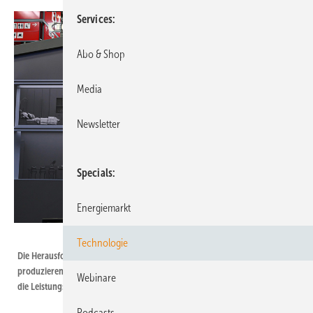
Services
Abo & Shop
Media
Newsletter
Specials
Energiemarkt
Foto: Solar Promotion
Technologie
Die Herausforderung ist längst nicht mehr, erneuerbaren Strom zu
produzieren, ­sondern ihn clever ins System zu bringen – eine Aufgabe für
Webinare
die Leistungselektronik und das ­Energiemanagement.
Podcasts