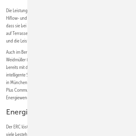
Die Leistungsdichte hat auch Hoymiles (B3.360) erhöht. Die neuen
Hiflow- und Hiflow Pro-Mikrowechselrichterserien sind so konzipiert,
dass sie bei begrenztem Platzangebot – wie auf Balkonen, in Gärten,
auf Terrassen und kleinen Dächern – die Energieausbeute maximieren
und die Leistung optimieren.
Auch im Bereich des Energiemanagements tut sich einiges. So wird
Weidmüller (B4.340) mit dem EEBUS Relais Converter (ERC) eine
bereits mit dem German Innovation Award ausgezeichnete
intelligente Schnittstellenlösung auf dem Stand B4.340 auf der Messe
in München vorstellen. Es ist eine gemeinsame Entwicklung mit Power
Plus Communications. Es spielt eine zentrale Rolle für die
Energiewende und den zukunftsfähigen Netzbetrieb.
Energie cleverer managen
Der ERC löst eine zentrale Herausforderung der Energiewende. Denn
viele bestehende Anlagen wie Wärmepumpen, Solargeneratoren oder