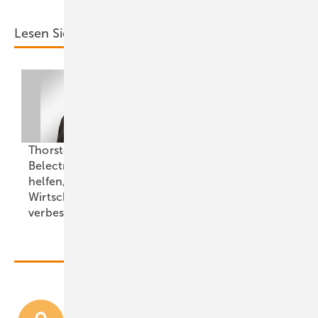
Lesen Sie auch:
Thorsten Blanke von
Belectric: „Batterien
"Jede Verzögerung
helfen, die
ist ein Beitrag zur
Wirtschaftlichkeit zu
Verhinderung von
verbessern“
Resilienz"
Solarstrom, Speicher,