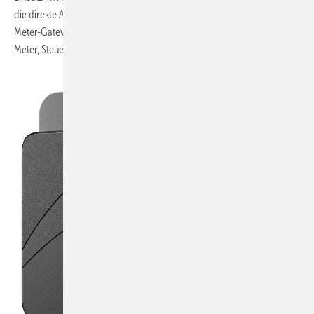
die direkte Anbindung des Energiemanagementsystems an das Smart-
Meter-Gateway. Die Installation jeweils separater Geräte für Smart
Meter, Steuerbox und Energiemanagement entfällt in Zukunft.