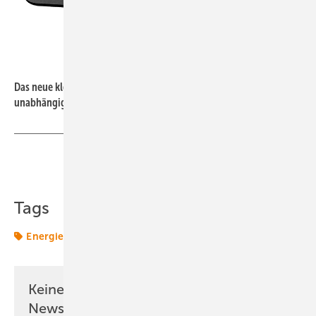
Foto: Atmoce
Das neue kleine Kraftpaket von Atmoce kann zwei ­Module
unabhängig voneinander optimieren.
Teilen
Link kopieren
Tags
Energiemanagement
Solar
Wechselrichter
Keine Zeit? Kein Problem mit dem ERE
Newsletter!