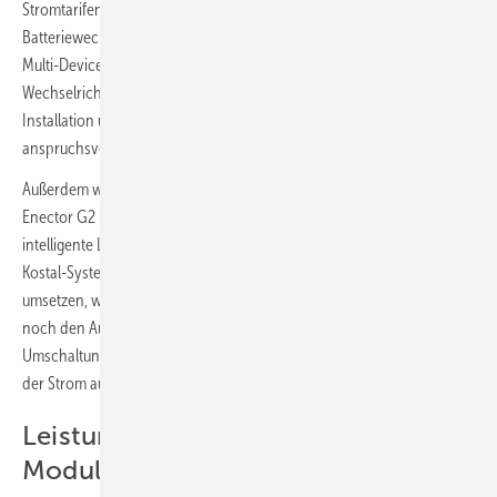
Stromtarifen. Neben dem neuen leistungsstarken
Batteriewechselrichter Plenticore BI 25 wird der Hersteller auch einen
Multi-Device-Controler vorstellen. Dieser kann mehrere
Wechselrichter intelligent steuern. Er vereinfacht so die Planung, die
Installation und das Energiemanagement, vor allem bei größeren und
anspruchsvollen Projekten.
Außerdem wird Kostal neue Versionen seiner Wallbox vorstellen. Die
Enector G2 und Enector G2 MID bieten zusätzliche Funktionen für das
intelligente Laden von Elektroautos. Sie lassen sich einfacher in das
Kostal-System integrieren und können auch moderne Anforderungen
umsetzen, wie die Dienstwagenabrechnung. Zusätzlich wird Kostal
noch den Auto Backup Switch vorstellen. Das ist eine automatische
Umschaltung bei Stromausfällen auf den Inselbetrieb. Dann kommt
der Strom aus der Solaranlage oder dem Speicher.
Leistungsstarker
Modulwechselrichter