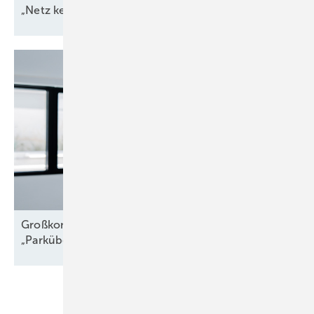
„Netz kein Engpass
mehr“
Großkomponentendienst auf See:
„Parkübergreifende
Troubleshooter“