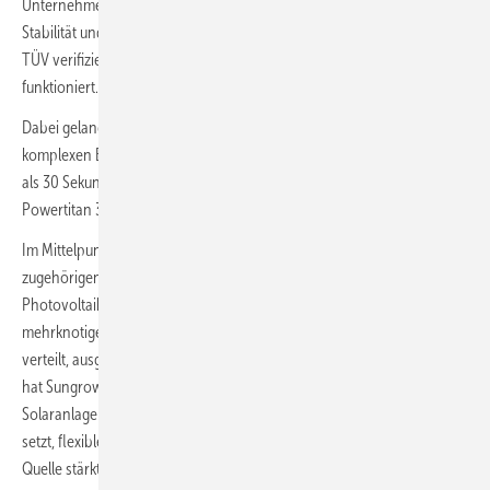
Unternehmen die weltweit wachsenden Anforderungen an die
Stabilität und Steuerbarkeit der Stromnetze ab. In verschiedenen vom
TÜV verifizierten Szenarien hat Sungrow schon gezeigt, dass das
funktioniert.
Dabei gelang unter anderem ein erfolgreicher Schwarzstart eines
komplexen Energiesystems mit 30 Megawatt innerhalb von weniger
als 30 Sekunden. Die Energie kommt dabei aus dem neuen Speicher
Powertitan 3.0, der ebenfalls netzstützende Funktionen mitbringt.
Im Mittelpunkt der Lösung steht dabei die neue Powermatrix mit dem
zugehörigen Matrix-Wechselrichter. Das System verbindet
Photovoltaik, Speicher und Verbraucher zu einem einheitlichen,
mehrknotigen Energienetzwerk, in dem Energie in Echtzeit dynamisch
verteilt, ausgeglichen und optimiert wird. Um dies möglich zu machen,
hat Sungrow eine sogenannte Multiport-Topologie entwickelt, die
Solaranlagen und Speicher nativ einbindet, auf dezentrale Steuerung
setzt, flexible Energiepfade erlaubt und die Netzbildung direkt an der
Quelle stärkt.