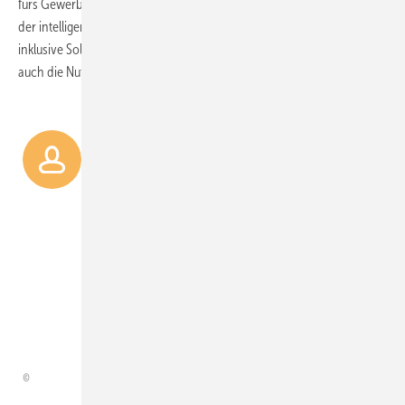
fürs Gewerbe mit integriertem Energiemanagement vorstellen. Neben
der intelligenten Steuerung der Energieversorgung im Gebäude
inklusive Solaranlage, Batteriespeicher und Wallbox unterstützen sie
auch die Nutzung dynamischer Stromtarife.
Die Frage ist nicht ­länger, wie
viel erneuerbare Leistung wir
installieren können, ­sondern wie
wir sicher­stellen, dass diese
Leistung über ihre gesamte
Lebensdauer intelligent, netzstabil
und wirtschaftlich resilient ist.
Jacky Chen,
Huawei