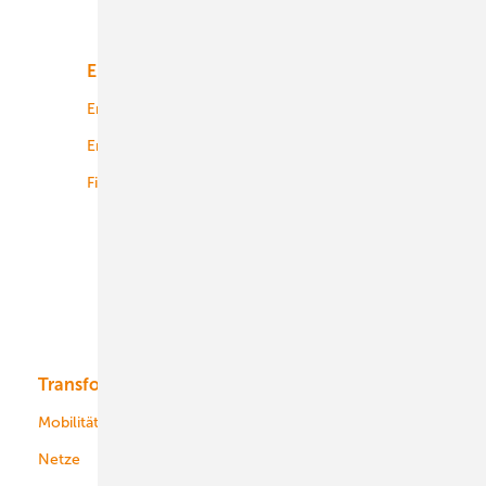
Unsere Themen
Energiemarkt
Technologie
Energierecht
Planung
Energiemärkte weltweit
Logistik
Finanzierung
Betrieb
Onshore-Wind
Offshore-Wind
Solar
Bioenergie
Transformation
Energieversorger
Service
Mobilität
Kommunen
Netze
Stadtwerke