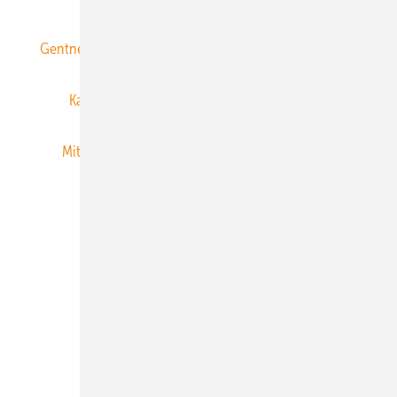
Gentner Energy Media
Gentner Verlag
Impressum
Karriere bei Gentner
Team
Mediaservice
Mitgliedschaften und Engagement
Newsletter
Privacy Manager
RSS-Feed
Veranstaltungen / Webinare
© 2026 ERNEUERBARE ENERGIEN