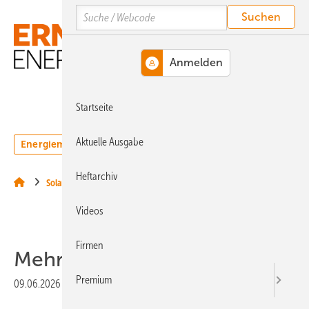
Springe
Springe
Springe
Search
auf
auf
auf
Hauptinhalt
Hauptmenü
SiteSearch
MENÜ
Startseite
Aktuelle Ausgabe
Energiemarkt
Technologie
Webinare
Podcasts
Heftarchiv
Solar
Videos
Firmen
Mehr Leistung & ­Funktion
Premium
09.06.2026
|
Veröffentlicht in
Ausgabe 05-2026
|
Druckvorschau