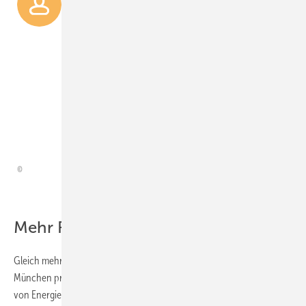
dynamische Stromtarife,
intelligente Steuerung und E-
Mobilität erweitern klassische
Solaranlagen heute um zahlreiche
neue An­wendungen und
zusätzliche Möglich­keiten.
Frank Henn,
Kostal
Mehr Funktionen in der Wallbox
Gleich mehrere Neuheiten wird Kostal (B3.130) auf der Messe in
München präsentieren. Im Mittelpunkt stehen dabei die Vernetzung
von Energiesystemen und die Nutzung von dynamischen