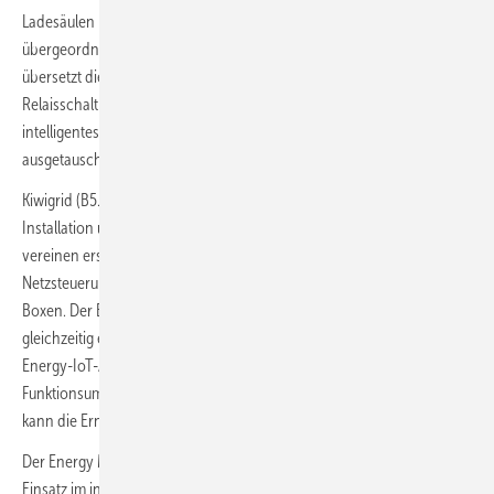
Ladesäulen kommunizieren noch analog, während das
übergeordnete Stromnetz zunehmend digital gesteuert wird. Der ERC
übersetzt die digitalen EEBUS-Steuersignale in analoge
Relaisschaltbefehle. Dadurch können auch Bestandsanlagen in ein
intelligentes Stromnetz eingebunden werden, ohne dass sie komplett
ausgetauscht werden müssen.
Kiwigrid (B5.575) stellt neue 5-in-1 Gateways für die einfache
Installation und die umfassende Energieoptimierung vor. Diese
vereinen erstmals zentrale Funktionen für Energiemanagement, die
Netzsteuerung und regulatorische Anforderungen in kompakten
Boxen. Der Energy Manager Rail X Plus ist eine digitale Steuerbox und
gleichzeitig ein Energiemanagementsystem sowie eine integrierte
Energy-IoT-AI. Zudem enthält sie einen App-Store, um den
Funktionsumfang an die Gegebenheiten vor Ort anzupassen, und
kann die Erneuerung der Energieanlage unterstützen.
Der Energy Manager Rail X Plus wiederum wurde speziell für den
Einsatz im intelligenten Messsystem entwickelt. Er ermöglicht erstmals