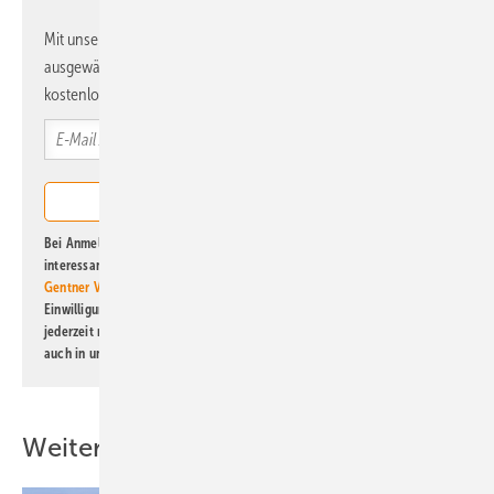
Mit unserem Newsletter erhalten Sie regelmäßig von uns
ausgewählte Informationen und Neuigkeiten, gebündelt und
kostenlos direkt ins Postfach.
Bei Anmeldung zu diesem Newsletter bin ich damit einverstanden, über
interessante Verlags- und Online-Angebote
der Marken der Alfons W.
Gentner Verlag GmbH & Co. KG
informiert zu werden. Diese
Einwilligung kann ich jederzeit widerrufen und eine Abmeldung ist
jederzeit möglich. Informationen zum Umgang mit Daten finden Sie
auch in unserer
Datenschutzerklärung
.
Weitere Inhalte