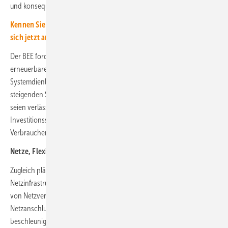
und konsequent weiterentwickeln.
Kennen Sie schon unseren kostenlosen Newsletter? Melden Sie
sich jetzt an, damit Sie immer gut informiert sind.
Der BEE fordert insbesondere, die bestehenden Ausbauziele für
erneuerbare Energien beizubehalten und zugleich stärker auf
Systemdienlichkeit und Flexibilität auszurichten. Angesichts
steigenden Strombedarfs durch Elektrifizierung und neue Verbraucher
seien verlässliche Ausbaupfade entscheidend für
Investitionssicherheit – sowohl für Unternehmen als auch für
Verbraucher.
Netze, Flexibilität und steuerbare Erneuerbare
Zugleich plädiert der BEE für eine effizientere Nutzung der
Netzinfrastruktur. Flexible Netzanschlussvereinbarungen, Überbauung
von Netzverknüpfungspunkten sowie standardisierte und digitalisierte
Netzanschlussverfahren könnten Kosten senken und den Ausbau
beschleunigen. Das Stromnetz müsse sich endlich an eine dezentrale,