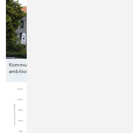
Kommunen und Verbände fordern eine
ambitionierte
Energiewende