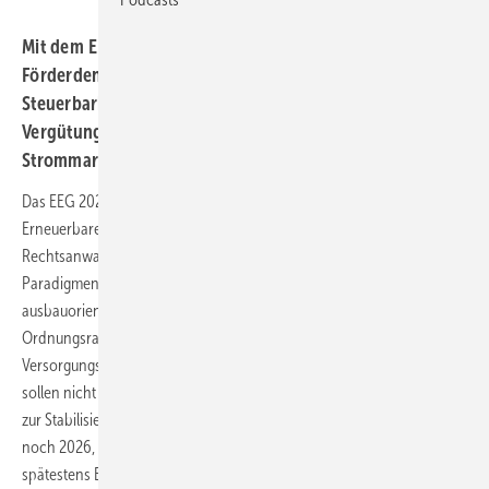
Mit dem EEG 2027 verlässt Deutschland das alte
Förderdenken und setzt auf Markt, Flexibilität und
Steuerbarkeit. Speicher, Ladepunkte und neue
Vergütungsmodelle entscheiden darüber, wer künftig im
Strommarkt gewinnt – und wer zurückbleibt.
Das EEG 2027 markiert mehr als eine weitere Novelle des
Erneuerbare-Energien-Gesetzes. Nach Einschätzung der Maslaton
Rechtsanwaltsgesellschaft steht Deutschland vor einem
Paradigmenwechsel der Energiepolitik: Weg von einer rein
ausbauorientierten Förderung, hin zu einem systemischen
Ordnungsrahmen, in dem Flexibilität, Marktintegration und
Versorgungssicherheit gleichrangige Ziele sind. Erneuerbare Energien
sollen nicht länger nur grüne Kilowattstunden liefern, sondern aktiv
zur Stabilisierung des Stromsystems beitragen. Zeitplan: Eckpunkte
noch 2026, Beschluss der Reform von Bundestag und Bundesrat bis
spätestens Ende Mai 2026, Inkrafttreten Anfang 2027.