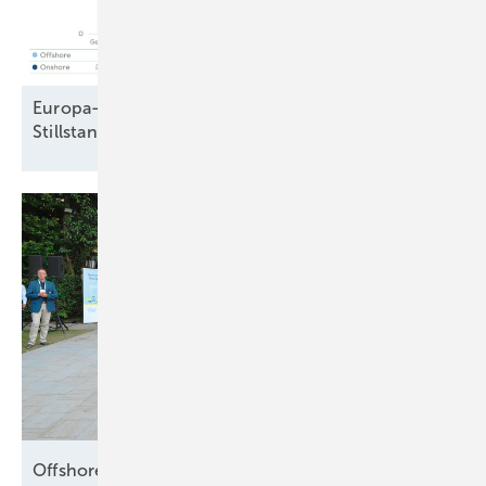
Europa-Windparkbau auf Vorjahresniveau –
Stillstand in Frankreich und
Schweden
Offshore setzt die Segel
neu