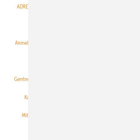
ADRESSBUCH der WIND- und SOLARENERGIE
AGB
Alle Inhalte chronologisch
Anmelden
Anmeldung & Registrierung
Datenschutz
E-Paper
ERNEUERBARE ENERGIEN abonnieren
Gentner Energy Media
Gentner Verlag
Impressum
Karriere bei Gentner
Team
Mediaservice
Mitgliedschaften und Engagement
Newsletter
Privacy Manager
RSS-Feed