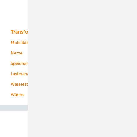
Solar
Bioenergie
Transformation
Energieversorger
Service
Mobilität
Kommunen
Netze
Stadtwerke
Speicher
Energiekonzerne
Lastmanagement
Wasserstoff
Wärme
Abo- & Leserservice