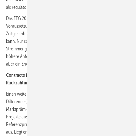
als regulatorisch heikel und investitionshemmend.
Das EEG 2027 soll hier Rechtssicherheit schaffen. Zentrale
Voraussetzung ist eine viertelstündliche Messung, mit der die
Zeitgleichheit von Erzeugung und Verbrauch exakt abgebildet werden
kann. Nur so lassen sich förderfähige und umlagepflichtige
Strommengen sauber trennen. Für Betreiber bedeutet das zwar
höhere Anforderungen an Messtechnik und Digitalisierung, zugleich
aber ein Ende vieler rechtlicher Risiken.
Contracts for Difference: Sicherheitsnetz mit
Rückzahlungspflicht
Einen weiteren Kern der Reform bilden zweiseitige Contracts for
Difference (CfDs). Dieses Instrument ersetzt zunehmend klassische
Marktprämien und soll die Finanzierung großer Erneuerbaren-
Projekte absichern. Das Prinzip: Der Staat garantiert einen
Referenzpreis. Liegt der Marktpreis darunter, gleicht er die Differenz
aus. Liegt er darüber, müssen Betreiber Überschusserlöse