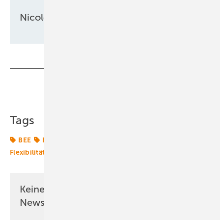
Nicole Weinhold
Teilen
Link kopieren
Tags
BEE
EEG
Energiemarkt
Energierecht
Flexibilität
Gesetze
Klimagesetze
Maslaton
Keine Zeit? Kein Problem mit dem ERE
Newsletter!