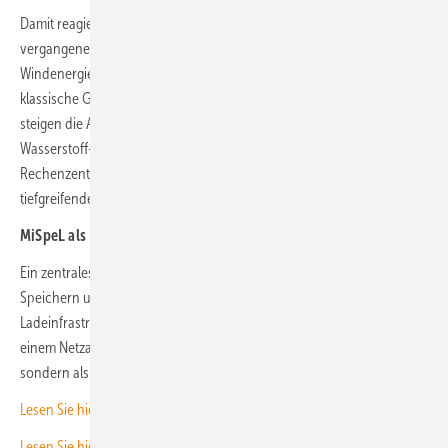
Damit reagiert der Gesetzgeber auf eine Realität, die sich in den
vergangenen Jahren dramatisch verschoben hat. Photovoltaik und
Windenergie dominieren zunehmend die Stromerzeugung, während
klassische Großkraftwerke an Bedeutung verlieren. Gleichzeitig
steigen die Anforderungen an das System durch Elektrifizierung,
Wasserstoff-Hochlauf und neue Großverbraucher wie
Rechenzentren. Das EEG 2027 soll diese Spannungen auflösen – mit
tiefgreifenden rechtlichen und ökonomischen Konsequenzen.
MiSpeL als Herzstück des neuen EEG-Designs
Ein zentrales Element der Reform ist die Marktintegration von
Speichern und Ladepunkten (MiSpeL). Künftig sollen Stromspeicher,
Ladeinfrastruktur und steuerbare Verbrauchseinrichtungen hinter
einem Netzanschlusspunkt nicht mehr als passive Anhängsel gelten,
sondern als marktaktive Akteure.
Lesen Sie hier mehr zum Thema MiSpeL.
Lesen Sie hier eine neue Studie zur Stromkostensenkung durch