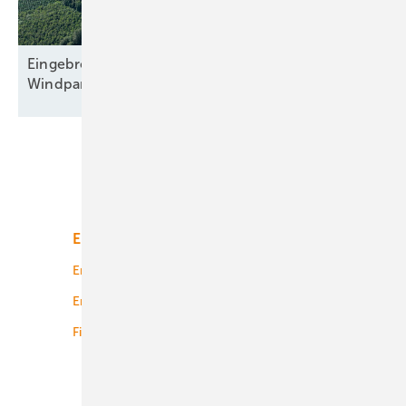
Eingebremster Boom: Weiterhin nur zweitbester
Windparkzubau in Halbjahr
Eins
Unsere Themen
Energiemarkt
Technologie
Energierecht
Planung
Energiemärkte weltweit
Logistik
Finanzierung
Betrieb
Onshore-Wind
Offshore-Wind