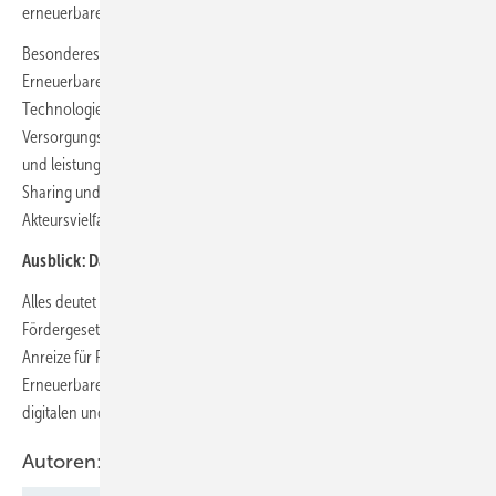
erneuerbare Erzeugungsstruktur anpassen.
Besonderes Gewicht legt der Verband zudem auf steuerbare
Erneuerbare wie Biomasse, Wasserkraft und Geothermie. Diese
Technologien leisten einen unverzichtbaren Beitrag zur
Versorgungssicherheit und müssten im EEG 2027 gezielt flexibilisiert
und leistungsgerecht vergütet werden. Auch Bürgerenergie, Energy
Sharing und neue Beteiligungsmodelle seien entscheidend, um
Akteursvielfalt, Akzeptanz und regionale Wertschöpfung zu sichern.
Ausblick: Das EEG 2027 als Marktdesign-Gesetz
Alles deutet darauf hin, dass das EEG 2027 weniger ein klassisches
Fördergesetz als vielmehr ein Marktdesign-Gesetz wird. Es schafft
Anreize für Flexibilität, sanktioniert Systemschädlichkeit und zwingt
Erneuerbare in eine neue Rolle: als tragende Säule eines steuerbaren,
digitalen und resilienten Stromsystems.
Autoren: