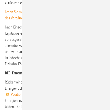
zurückzahlen.
Lesen Sie mehr zum dänischen Offshore-CfD, der nach Erfolglosigkeit
des Vorgängermodells eingeführt wurde
.
Nach Einschätzung vieler Marktakteure könnten CfDs die
Kapitalkosten deutlich senken und Investitionen planbarer machen –
vorausgesetzt, die Ausgestaltung bleibt praxistauglich. Kritisch ist vor
allem die Frage, wie realitätsnah die Referenzpreise angesetzt werden
und wie stark Betreiber dem Rückzahlungsrisiko ausgesetzt sind. Klar
ist jedoch: Mit CfDs verschiebt sich das EEG endgültig von einer
Einbahn-Förderung zu einem symmetrischen Risikomodell.
BEE: Erneuerbare als Fundament des Energiesystems
Rückenwind erhält diese Richtung vom Bundesverband Erneuerbare
Energie (BEE). In einem Anfang Januar veröffentlichten
Positionspapier
betont der Verband, dass die erneuerbaren
Energien inzwischen das Fundament des deutschen Energiesystems
bilden. Die kommende EEG-Novelle müsse diese Realität anerkennen