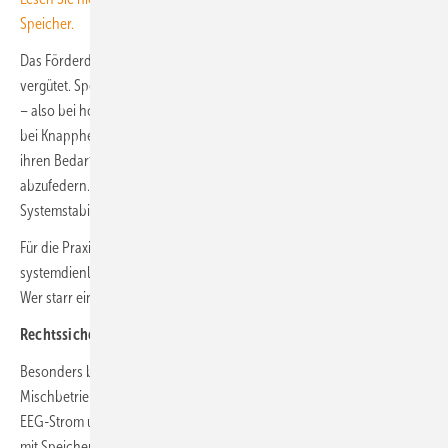
Speicher.
Das Förderdesign folgt dabei einem klaren Prinzip: Flexibilität wird
vergütet. Speicher laden Strom bevorzugt in Phasen niedriger Preise
– also bei hoher Erzeugung aus Wind und Sonne – und speisen ihn
bei Knappheit wieder ein. Ladepunkte und Verbraucher verschieben
ihren Bedarf gezielt, um Solarspitzen zu nutzen und Dunkelflauten
abzufedern. Damit wird das EEG 2027 zum Lenkungsinstrument für
Systemstabilität, nicht mehr nur zum Ausbauprogramm.
Für die Praxis bedeutet das: Förderfähigkeit wird künftig stärker an
systemdienliches Verhalten gekoppelt. Wer flexibel agiert, profitiert.
Wer starr einspeist oder verbraucht, verliert an Attraktivität.
Rechtssicherheit im Mischbetrieb: Ende der Grauzonen
Besonders brisant ist die Neuregelung des sogenannten
Mischbetriebs. Gemeint ist die gleichzeitige Nutzung von gefördertem
EEG-Strom und Netzstrom an einem Anschluss – etwa bei PV-Anlagen
mit Speicher und zusätzlichem Netzbezug. Bisher galt dieser Zustand