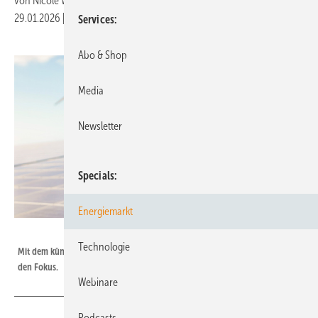
von
Nicole Weinhold
29.01.2026
|
Druckvorschau
Services
Abo & Shop
Media
Newsletter
Specials
Energiemarkt
Sabrina - stock.adobe.com
Technologie
Mit dem künftigen EEG treten Flexibilisierung und Systemdienlichkeit in
den Fokus.
Webinare
Podcasts