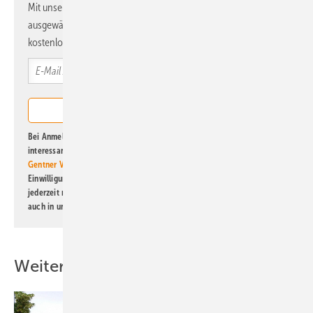
Mit unserem Newsletter erhalten Sie regelmäßig von uns
ausgewählte Informationen und Neuigkeiten, gebündelt und
kostenlos direkt ins Postfach.
Bei Anmeldung zu diesem Newsletter bin ich damit einverstanden, über
interessante Verlags- und Online-Angebote
der Marken der Alfons W.
Gentner Verlag GmbH & Co. KG
informiert zu werden. Diese
Einwilligung kann ich jederzeit widerrufen und eine Abmeldung ist
jederzeit möglich. Informationen zum Umgang mit Daten finden Sie
auch in unserer
Datenschutzerklärung
.
Weitere Inhalte