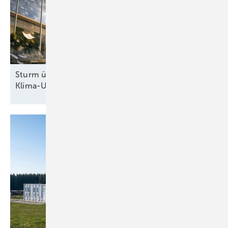
Sturm überm Kanzleramt: Höchstrichterliches
Klima-Urteil zwingt Regierung zum
Handeln