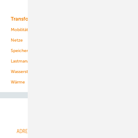
Bioenergie
Transformation
Energieversorger
Service
Mobilität
Kommunen
Netze
Stadtwerke
Speicher
Energiekonzerne
Lastmanagement
Wasserstoff
Wärme
Abo- & Leserservice
ADRESSBUCH der WIND- und SOLARENERGIE
AGB