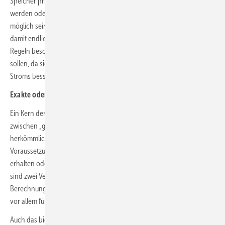
Speicher primär für die Optimierung des Eigenverbrauchs genutzt
werden oder ob sie am Strommarkt teilnehmen. Künftig soll beides
möglich sein – und auch bidirektionales Laden von E-Autos werde
damit endlich praxistauglich. Müller betonte zudem, dass die neuen
Regeln besonders den großen Speichern im Netz zugutekommen
sollen, da sie helfen könnten, die wachsende Menge erneuerbaren
Stroms besser einzubinden.
Exakte oder einfache Abgrenzung möglich
Ein Kern der Veröffentlichung sind neue Mechanismen, mit denen
zwischen „grünem“ Strom aus erneuerbaren Anlagen und
herkömmlichem Netzstrom unterschieden werden kann – eine
Voraussetzung dafür, dass Betreiber auch künftig EEG-Förderungen
erhalten oder geringere Umlagen entrichten können. Vorgesehen
sind zwei Verfahren: eine „Abgrenzungsoption“, die eine präzise
Berechnung erlaubt, sowie eine vereinfachte „Pauschaloption“, die
vor allem für kleinere Solaranlagen gedacht ist.
Auch das bidirektionale Laden von Elektrofahrzeugen rückt damit in