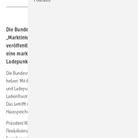
Die Bundesnetzagentur hat Entwürfe zur Festlegung
„Marktintegration Speicher und Ladepunkte“
veröffentlicht. Die Festlegung soll neue Optionen für
eine marktaktive Nutzung von Stromspeichern und
Ladepunkten eröffnen.
Die Bundesnetzagentur will die Energiewende auf die nächste Stufe
heben: Mit ihrem Entwurf zur Festlegung „Marktintegration Speicher
und Ladepunkte“ (MiSpeL) zeichnet sich ab, dass Stromspeicher und
Ladeinfrastrukturen künftig viel flexibler eingesetzt werden können.
Das betrifft nicht nur große Batteriespeicher, sondern auch kleine
Hausspeicher und sogar Elektroautos.
Präsident Klaus Müller sprach von einem „Grundstein für eine neue
Flexibilisierung“. Bislang mussten sich Betreiber entscheiden, ob ihre