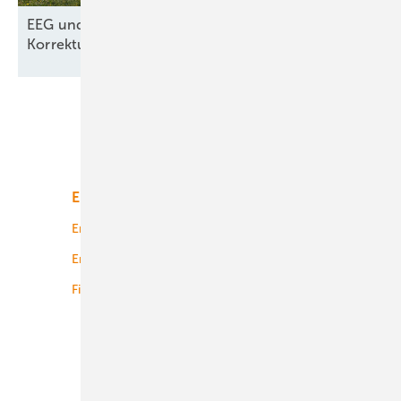
EEG und Netzpaket – nur kosmetische
Korrekturen aus dem
Wirtschafsministerium
Unsere Themen
Energiemarkt
Technologie
Energierecht
Planung
Energiemärkte weltweit
Logistik
Finanzierung
Betrieb
Onshore-Wind
Offshore-Wind
Solar