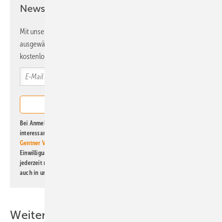
Newsletter!
Mit unserem Newsletter erhalten Sie regelmäßig von uns
ausgewählte Informationen und Neuigkeiten, gebündelt und
kostenlos direkt ins Postfach.
Bei Anmeldung zu diesem Newsletter bin ich damit einverstanden, über
interessante Verlags- und Online-Angebote
der Marken der Alfons W.
Gentner Verlag GmbH & Co. KG
informiert zu werden. Diese
Einwilligung kann ich jederzeit widerrufen und eine Abmeldung ist
jederzeit möglich. Informationen zum Umgang mit Daten finden Sie
auch in unserer
Datenschutzerklärung
.
Weitere Inhalte