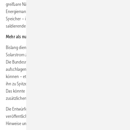
greifbare Nähe: Künftig soll ein Ladepunkt im häuslichen
Energiemanagement so behandelt werden können wie ein normaler
Speicher – inklusive aller Vorteile in Sachen Förderung und
saldierender Netzeinspeisung.
Mehr als nur Eigenverbrauch
Bislang dienten Batteriespeicher meist dazu, selbst erzeugten
Solarstrom zwischenzulagern, um den Eigenverbrauch zu optimieren.
Die Bundesnetzagentur will mit ihrer Festlegung aber ein neues Kapitel
aufschlagen: Speicher sollen künftig auch Netzstrom aufnehmen
können – etwa in Zeiten hoher Erzeugung und niedriger Preise – und
ihn zu Spitzenzeiten mit wenig erneuerbarer Energie wieder abgeben.
Das könnte nicht nur die Netze entlasten, sondern auch einen
zusätzlichen Beitrag zur Stabilisierung des Marktes leisten.
Die Entwürfe sind auf der Website der Bundesnetzagentur
veröffentlicht und werden in einem offenen Verfahren konsultiert.
Hinweise und Anmerkungen sind ausdrücklich erwünscht.