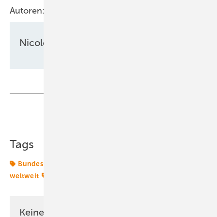
Autoren:
Nicole Weinhold
Teilen
Link kopieren
Tags
Bundesnetzagentur
Energiemarkt
Energiemärkte
weltweit
Ladepunkte
Keine Zeit? Kein Problem mit dem ERE