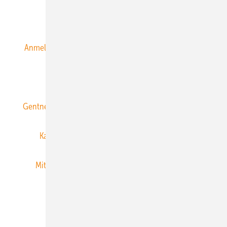
Alle Inhalte chronologisch
Anmelden
Anmeldung & Registrierung
Datenschutz
E-Paper
ERNEUERBARE ENERGIEN abonnieren
Gentner Energy Media
Gentner Verlag
Impressum
Karriere bei Gentner
Team
Mediaservice
Mitgliedschaften und Engagement
Newsletter
Privacy Manager
RSS-Feed
Veranstaltungen / Webinare