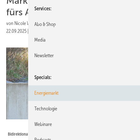
Markt – und öffnet die Tür
Services
fürs Auto als Mini-Kraftwerk
von
Nicole Weinhold
Abo & Shop
22.09.2025
|
Druckvorschau
Media
Newsletter
Specials
Energiemarkt
Technologie
Webinare
Lade
Bidirektionales Laden eröffnet riesige Flexibilitätschancen.
Podcasts