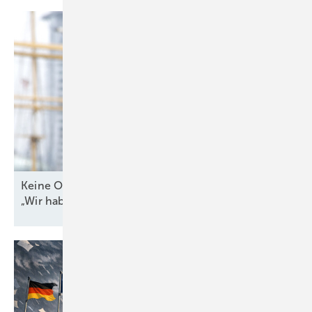
Keine Offshore-Ausschreibung 2026? WAB-Chef:
„Wir haben Bauchschmerzen
damit“