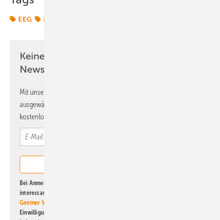
EEG
Energiemarkt
Energierecht
Keine Zeit? Kein Problem mit dem ERE
Newsletter!
Mit unserem Newsletter erhalten Sie regelmäßig von uns
ausgewählte Informationen und Neuigkeiten, gebündelt und
kostenlos direkt ins Postfach.
Bei Anmeldung zu diesem Newsletter bin ich damit einverstanden, über
interessante Verlags- und Online-Angebote
der Marken der Alfons W.
Gentner Verlag GmbH & Co. KG
informiert zu werden. Diese
Einwilligung kann ich jederzeit widerrufen und eine Abmeldung ist