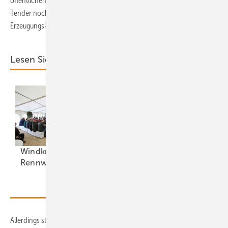
öffentlichen Leitungsnetzen entsteht. Und 2031 und 2032 sollen die
Tender nochmals dieselben jährlichen Volumen an
Erzeugungskapazität ausloben wie die Auktionsrunden bis 2030.
Lesen Sie auch:
Windkraft auf
China und drei
Rennwegkurs
Mittelmächte
Allerdings strichen die Autoren des Hausentwurfs für das kommende