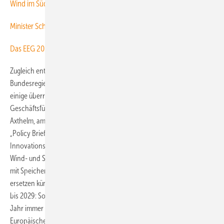
Wind im Süden: Projektentwickler fordern bessere Bedingungen
Minister Schneider kündigt Differenzverträge im EEG an
Das EEG 2027 krempelt den Energiemarkt radikal um
Zugleich enthält die wohl noch keineswegs im Kabinett – also in der
Bundesregierung – abgestimmte EEG-2027-Entwurfsvariante auch
einige überraschend klar formulierte Neuheiten. Das verdeutlichte der
Geschäftsführer im Bundesverband Windenergie (BWE), Wolfram
Axthelm, am Freitag beim öffentlichen Online-Politinformations-Treff
„Policy Briefing“ des BWE: Die bisherigen
Innovationsausschreibungen für Projekte aus Kombinationen von
Wind- und Solaranlagen oder einer der beiden Anlagentechnologien
mit Speichern, die eine gleichmäßigere Netzeinspeisung garantieren,
ersetzen künftig möglicherweise Resilienzausschreibungen von 2027
bis 2029: Solche sollen gemäß dem Entwurf in zwei Gebotsrunden im
Jahr immer am 1. April und am 1. Oktober auf Basis der von der
Europäischen Union (EU) im sogenannten Net Zero Industry Act