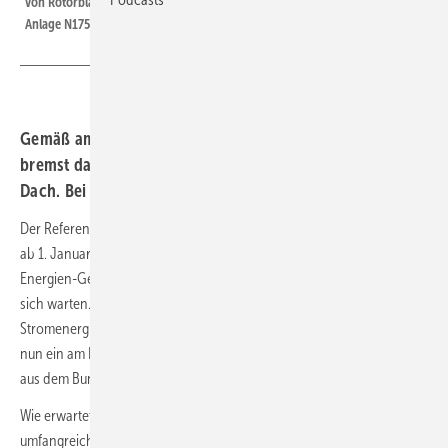
von Rotorblättern wie hier bei Nordex. Zu sehen ist ein Blatttest für die
Anlage N175
Gemäß am Donnerstag durchgestochenem Vorentwurf
bremst das EEG-Gesetz bald die Stromeinspeisung vom
Dach. Bei Windkraft irritieren Leerstellen.
Der Referentenentwurf der bevorstehenden Gesetzesreform für ein
ab 1. Januar kommenden Jahres geltendes novelliertes Erneuerbare-
Energien-Gesetz (EEG) 2027 lässt seit bald einem Vierteljahr weiter auf
sich warten. Doch dass das EEG 2027 womöglich einiges an der
Stromenergiewende grundlegend neu auf die Beine stellen wird, lässt
nun ein am Donnerstag durchgestochener hausinterner Vorentwurf
aus dem Bundeswirtschaftsministerium erkennen.
Wie erwartet findet sich in den auf 442 Seiten definierten
umfangreichen Änderungen und Neuheiten die Bremse für die