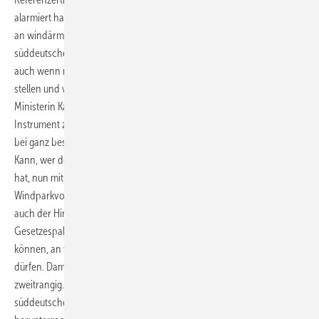
alarmiert hatte. Das Referenzertragsmodell lässt Windenergieanlagen
an windärmeren Standorten wie zum Beispiel küstenfernen
süddeutschen Lagen erfolgreich an Ausschreibungen teilnehmen –
auch wenn norddeutsche Standorte mehr Windernte in Aussicht
stellen und weniger kosten. Bundeswirtschafts- und Energie-
Ministerin Katherina Reiche hatte bereits angekündigt, dieses
Instrument zu streichen, um süddeutsche Projekte künftig nur noch
bei ganz besonders guten Erwartungen zum Zuge kommen zu lassen.
Kann, wer den Wegfall des Referenzertragsmodells schon befürchtet
hat, nun mit Blick auf seine oder ihre Süddeutschland-
Windparkvorhaben aufatmen? Vielleicht nicht. Denn im Gesetz fehlt
auch der Hinweis zum sogenannten Netzpaket. Mit diesem
Gesetzespaket plant Reiche, dass Netzbetreiber künftig bestimmen
können, an welchen Stromleitungen neue Windparks entstehen
dürfen. Damit wird das Referenzertragsmodell als Instrument
zweitrangig. Es soll in den Ausschreibungen ja die Gebote für
süddeutsche Windparks und norddeutsche Solarfelder künstlich