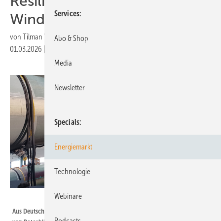
Resilienzkriterien künftig für
Services
Windkraft
von
Tilman Weber
Abo & Shop
01.03.2026
|
Druckvorschau
Media
Newsletter
Specials
Energiemarkt
Technologie
Webinare
Nordex
Aus Deutschland bereits abgewanderte Wertschöpfung: Die Produktion
Podcasts