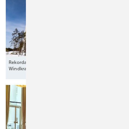
Rekordausbau mit zehn aufgehenden Sternen am
Windkraftfirmament