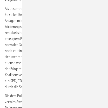
Als besonders spannend darf auch gewertet werden, was bisher fehlt:
So sollen Betreiber künftiger neuer PV-Dachanlagen zwar ihre
Anlagen mitsamt Speicher so konzipieren, dass sie auch ohne
Förderung schon allein dank der Ersparnisse im Eigenverbrauch
rentabel sind. Das ist denkbar, weil die Selbstversorgung mit eigens
erzeugtem PV-Strom viel billiger als die aus der Steckdose mit
normalen Stromtarifen ist. Doch Hinweise auf die im Koalitionsvertrag
noch vereinbarte Unterstützung des Energy-Sharing fehlen – wonach
sich mehrere Parteien den Strom einer Solaranlage teilen können –,
ebenso wie eine bisher bestehende Berichtspflicht zu Entwicklungen
der Bürgerenergie. Auch Bürgerenergie gilt gemäß dem
Koalitionsvertrag als ein Instrument, mit dem die Regierungspartner
aus SPD, CDU und CSU mehr Mitgestaltung an der Stromversorgung
durch die Stromverbraucher erreichen wollen.
Die dem Policy Briefing des BWE zuhörenden Branchenangehörigen
verwies Axthelm auch auf eine fehlende Änderung des sogenannten
Referenzertragsmodells, die viele Projektierungsunternehmen bereits