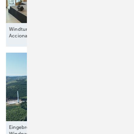
Windturbinenbauer Nordex und Anteilseigner
Acciona offen für neue
Wachstumsphase
Eingebremster Boom: Weiterhin nur zweitbester
Windparkzubau in Halbjahr
Eins