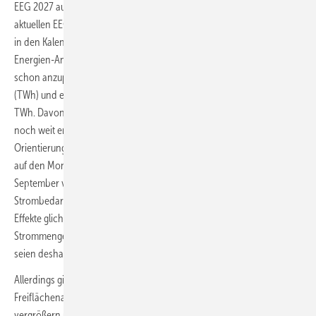
EEG 2027 auch die bisherigen Strommengenpfade. Sie geben im
aktuellen EEG 2023 als Richtwerte noch vor, wie viel Stromerzeugung
in den Kalenderjahren bis 2030 jährlich schon durch Erneuerbare-
Energien-Anlagen erfolgen soll – bei einem beispielsweise 2026
schon anzupeilenden Grünstromvolumen von 388 Terawattstunden
(TWh) und einem schließlich für 2030 anvisierten Volumen von 600
TWh. Davon ist die aktuelle Grünstromerzeugung in Deutschland
noch weit entfernt. Die Autoren des Entwurfs strichen die Pfade als
Orientierungswerte mit dem Hinweis darauf wie auch mit dem Hinweis
auf den Monitoringbericht des Bundeswirtschaftsministeriums vom
September vergangenen Jahres, der einen deutlich geringeren
Strombedarf für 2030 annimmt als es das EEG 2023 vorsah. Beide
Effekte glichen sich aus, heißt es im Entwurf nun. Die
Strommengenpfade täuschten daher eine Scheingenauigkeit vor und
seien deshalb nicht hilfreich.
Allerdings gibt der Entwurf bereits vor, den Anteil der
Freiflächenanlagen an den jährlichen Solarausschreibungen zu
vergrößern und den der Dach-PV-Module daran zu verkleinern.