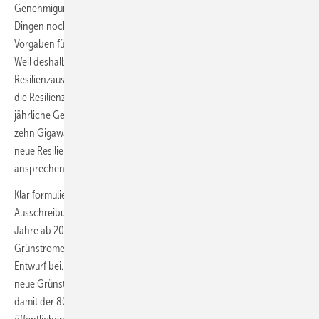
Genehmigungsverfahren in der Wahl des Anlagentyps und anderen
Dingen noch gar nicht darauf abstellen, was der Gesetzgeber für
Vorgaben für die Net-Zero-Industry-Act-Ausschreibung machen wird.“
Weil deshalb zum Zeitpunkt der Gebotsabgabe für die
Resilienzausschreibungen zunächst womöglich zu wenig Projekte für
die Resilienzausschreibung geeignet sind, würde damit auch das
jährliche Gesamt-Ausschreibungsvolumen 2027 deutlich kleiner als
zehn Gigawatt ausfallen. Um dieser Gefahr zu entgehen, solle die
neue Resilienzausschreibung nur zusätzliche Gebotskapazitäten
ansprechen.
Klar formuliert ist auch eine überraschend lange Dauer des
Ausschreibungsfahrplans bis 2032 – für also die nächsten sieben
Jahre ab 2027. Das bisherige Ziel eines Anteils von 80 Prozent
Grünstromerzeugung an der Bruttostromversorgung behält der
Entwurf bei. Demnach sollen die Ausschreibungen jährlich so viel
neue Grünstromerzeugungskapazität bis 2030 bereitstellen, dass
damit der 80-Prozent-Erneuerbarenanteil am Strom in den