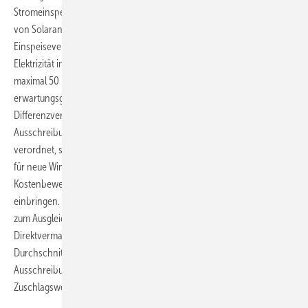
Stromeinspeisung aus Photovoltaik (PV) vom Dach: Private Betreiber
von Solaranlagen auf dem Dach ihres Hauses sollen keine gesicherte
Einspeisevergütung mehr bekommen, sich an der Vermarktung der
Elektrizität im Strommarkt beteiligen müssen und nur noch mit
maximal 50 Prozent der Nennleistung einspeisen dürfen. Ebenfalls
erwartungsgemäß stellt der Rechtstext die sogenannten
Differenzverträge als künftiges Gebotsprinzip in den
Ausschreibungsregeln klar: Wie von der Europäischen Union (EU)
verordnet, sollen in allen EU-Ländern künftig Bieter in den Auktionen
für neue Wind- und Solarparks einen auf realistischen
Kostenbewertungen gestützten Vergütungswert für ihre Elektrizität
einbringen. Bekommen Sie den Zuschlag, werden sie einen Zuschuss
zum Ausgleich der jährlichen Mindereinnahmen aus der
Direktvermarktung am Strommarkt erhalten – so die Handelspreise im
Durchschnitt niedriger waren als der Zuschlagswert der
Ausschreibung. Bei mittleren Handelspreisen oberhalb des
Zuschlagswertes aber müssen sie Überschusseinnahmen abgeben.