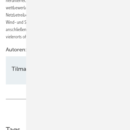
herunterrechnen, um ihren Vergütungsbedarf geringer und damit
wettbewerbsfähiger zu werten. Bestimmen aber ohnehin erstmal die
Netzbetreiber gemäß Reiches Netzpaket, in welchen Regionen sich
Wind- und Solarparks schneller und kostengünstiger an die Leitungen
anschließen können, könnte das Referenzertragsmodell dann
vielerorts ohnehin nur zweitrangig wirksam sein.
Autoren:
Tilman Weber
Teilen
Link kopieren
Tags