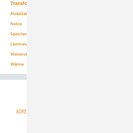
Transformation
Energieversorger
Service
Mobilität
Kommunen
Netze
Stadtwerke
Speicher
Energiekonzerne
Lastmanagement
Wasserstoff
Wärme
Abo- & Leserservice
ADRESSBUCH der WIND- und SOLARENERGIE
AGB
Alle Inhalte chronologisch
Anmelden