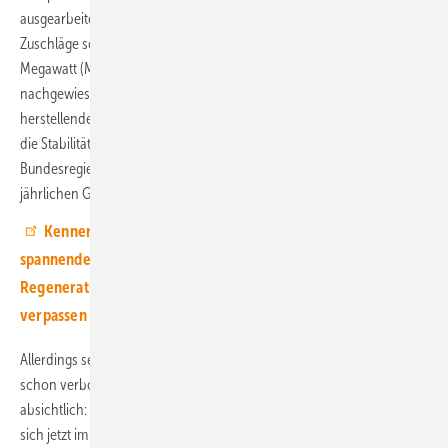
ausgearbeiteten künftigen qualitativen Gebotskriterien stattfinden.
Zuschläge soll es dann pro Jahr für Windkraftvorhaben mit 3.500
Megawatt (MW) und PV-Vorhaben mit 500 MW geben, die einen
nachgewiesenen positiven Effekt für die Wertschöpfungskette durch
herstellende Unternehmen in Europa haben und am besten auch für
die Stabilität des Stromsystems. Per Verordnung muss die
Bundesregierung noch regeln, welche Zuschlagskriterien in den zwei
jährlichen Gebotsrunden wie und wie stark zu werten sind.
Kennen Sie unseren Youtube-Kanal? Hier finden Sie
spannende Interviews mit Experten aus der
Regenerativbranche. Abonnieren Sie uns einfach, und Sie
verpassen kein Video.
Allerdings sehen Branchenvertreter wie BWE-Chef Axthelm hier
schon verborgene Fallgruben eingebaut, ob versehentlich oder
absichtlich: „Wer am 1. April in die Ausschreibung gehen will, besorgt
sich jetzt im Moment gerade Genehmigungen, kann also in seinem