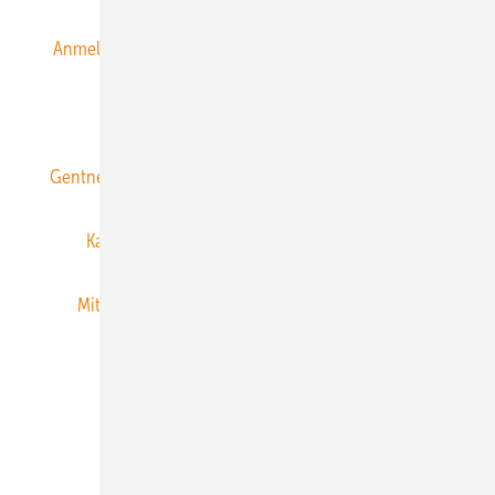
Anmeldung & Registrierung
Datenschutz
E-Paper
ERNEUERBARE ENERGIEN abonnieren
Gentner Energy Media
Gentner Verlag
Impressum
Karriere bei Gentner
Team
Mediaservice
Mitgliedschaften und Engagement
Newsletter
Privacy Manager
RSS-Feed
Veranstaltungen / Webinare
© 2026 ERNEUERBARE ENERGIEN