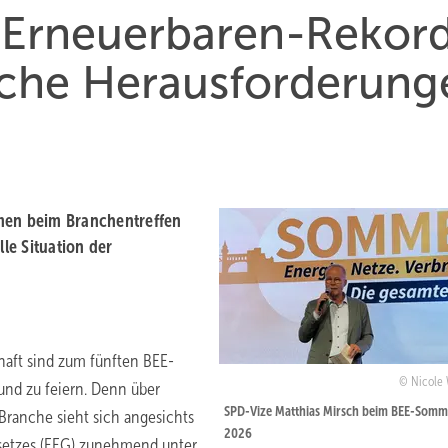
 Erneuerbaren-Rekor
ische Herausforderung
amen beim Branchentreffen
le Situation der
haft sind zum fünften BEE-
Nicole
nd zu feiern. Denn über
SPD-Vize Matthias Mirsch beim BEE-Somm
Branche sieht sich angesichts
2026
setzes (EEG) zunehmend unter