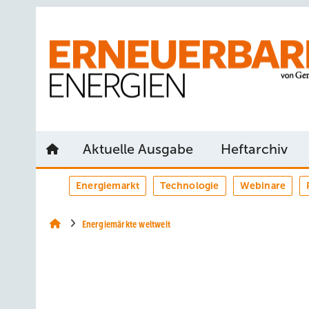
Springe
Springe
Springe
auf
auf
auf
Hauptinhalt
Hauptmenü
SiteSearch
Aktuelle Ausgabe
Heftarchiv
Energiemarkt
Technologie
Webinare
Energiemärkte weltweit