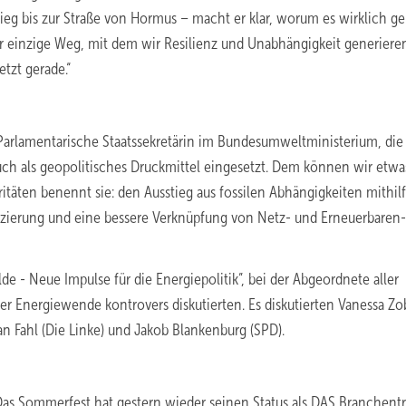
ieg bis zur Straße von Hormus – macht er klar, worum es wirklich ge
er einzige Weg, mit dem wir Resilienz und Unabhängigkeit generiere
tzt gerade.“
, Parlamentarische Staatssekretärin im Bundesumweltministerium, die
auch als geopolitisches Druckmittel eingesetzt. Dem können wir etwa
itäten benennt sie: den Ausstieg aus fossilen Abhängigkeiten mithil
zierung und eine bessere Verknüpfung von Netz- und Erneuerbaren
de - Neue Impulse für die Energiepolitik”, bei der Abgeordnete aller
er Energiewende kontrovers diskutierten. Es diskutierten Vanessa Zo
an Fahl (Die Linke) und Jakob Blankenburg (SPD).
 „Das Sommerfest hat gestern wieder seinen Status als DAS Branchent