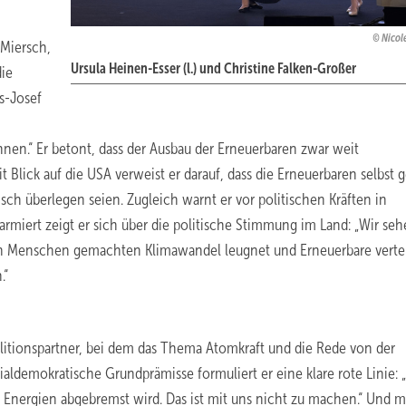
Nicol
 Miersch,
Ursula Heinen-Esser (l.) und Christine Falken-Großer
die
s-Josef
n.“ Er betont, dass der Ausbau der Erneuerbaren zwar weit
 Blick auf die USA verweist er darauf, dass die Erneuerbaren selbst 
ch überlegen seien. Zugleich warnt er vor politischen Kräften in
rmiert zeigt er sich über die politische Stimmung im Land: „Wir seh
von Menschen gemachten Klimawandel leugnet und Erneuerbare verteu
.“
itionspartner, bei dem das Thema Atomkraft und die Rede von der
ldemokratische Grundprämisse formuliert er eine klare rote Linie: 
 Energien abgebremst wird. Das ist mit uns nicht zu machen.“ Und mi