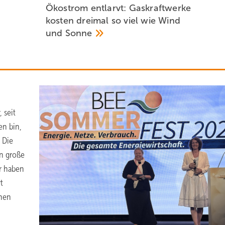
Ökostrom entlarvt: Gaskraftwerke
kosten dreimal so viel wie Wind
und
Sonne
 seit
en bin,
“ Die
en große
r haben
t
chen