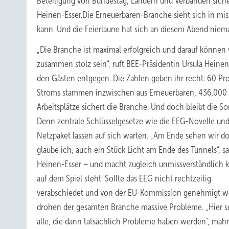
Beteiligung von Bundestag, Ländern und Verbänden sicherg
Heinen-Esser.Die Erneuerbaren-Branche sieht sich in miss
kann. Und die Feierlaune hat sich an diesem Abend niem
„Die Branche ist maximal erfolgreich und darauf können w
zusammen stolz sein“, ruft BEE-Präsidentin Ursula Heinen
den Gästen entgegen. Die Zahlen geben ihr recht: 60 Pr
Stroms stammen inzwischen aus Erneuerbaren, 436.000
Arbeitsplätze sichert die Branche. Und doch bleibt die So
Denn zentrale Schlüsselgesetze wie die EEG-Novelle und
Netzpaket lassen auf sich warten. „Am Ende sehen wir d
glaube ich, auch ein Stück Licht am Ende des Tunnels“, sa
Heinen-Esser – und macht zugleich unmissverständlich k
auf dem Spiel steht: Sollte das EEG nicht rechtzeitig
verabschiedet und von der EU-Kommission genehmigt w
drohen der gesamten Branche massive Probleme. „Hier s
alle, die dann tatsächlich Probleme haben werden“, mahn