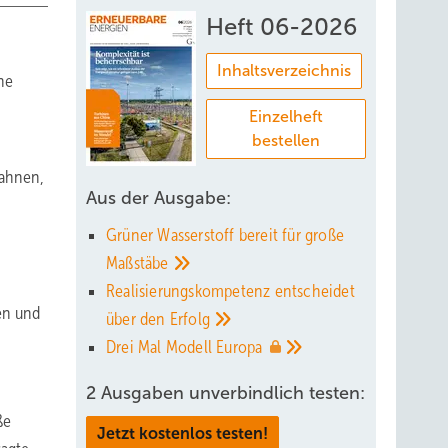
Heft 06-2026
Inhaltsverzeichnis
ne
Einzelheft
bestellen
mahnen,
Aus der Ausgabe:
Grüner Wasserstoff bereit für große
Maßstäbe
Realisierungskompetenz entscheidet
en und
über den
Erfolg
Drei Mal Modell
Europa
2 Ausgaben unverbindlich testen:
ße
Jetzt kostenlos testen!