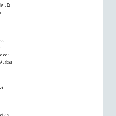
ht: „Es
n
 den
s
fe der
-Ausbau
bel
reffen