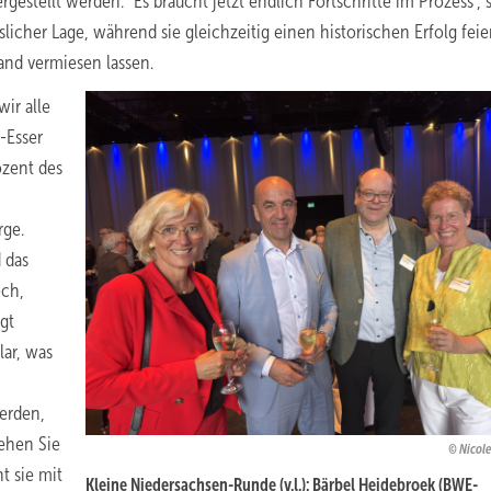
estellt werden. "Es braucht jetzt endlich Fortschritte im Prozess", 
licher Lage, während sie gleichzeitig einen historischen Erfolg feie
and vermiesen lassen.
ir alle
-Esser
ozent des
rge.
 das
och,
gt
lar, was
erden,
ehen Sie
Nicol
t sie mit
Kleine Niedersachsen-Runde (v.l.): Bärbel Heidebroek (BWE-