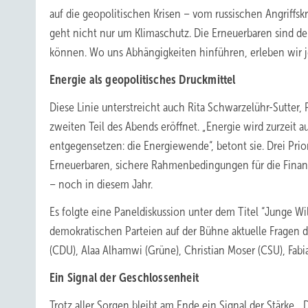
auf die geopolitischen Krisen – vom russischen Angriffskr
geht nicht nur um Klimaschutz. Die Erneuerbaren sind d
können. Wo uns Abhängigkeiten hinführen, erleben wir je
Energie als geopolitisches Druckmittel
Diese Linie unterstreicht auch Rita Schwarzelühr-Sutter
zweiten Teil des Abends eröffnet. „Energie wird zurzeit 
entgegensetzen: die Energiewende“, betont sie. Drei Prior
Erneuerbaren, sichere Rahmenbedingungen für die Finan
– noch in diesem Jahr.
Es folgte eine Paneldiskussion unter dem Titel “Junge Wil
demokratischen Parteien auf der Bühne aktuelle Fragen d
(CDU), Alaa Alhamwi (Grüne), Christian Moser (CSU), Fabi
Ein Signal der Geschlossenheit
Trotz aller Sorgen bleibt am Ende ein Signal der Stärke.