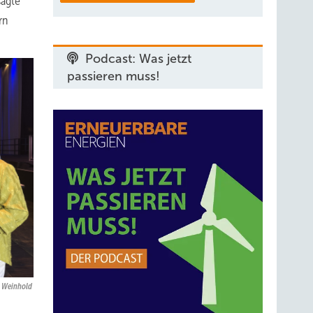
sagte
rn
Podcast: Was jetzt
passieren muss!
e Weinhold