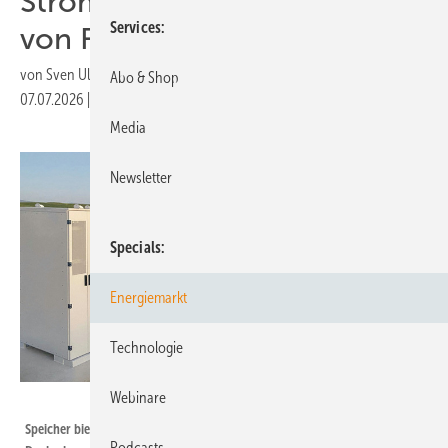
Stromspeicher und Aufbau
Services
von Flexibilität
von
Sven Ullrich
Abo & Shop
07.07.2026
|
Druckvorschau
Media
Newsletter
Specials
Energiemarkt
Technologie
Webinare
Socomec
Speicher bieten die Flexibilität, die das Energiesystem der Zukunft braucht.
Podcasts