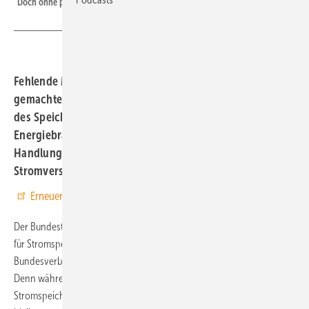
Doch ohne passende Regelungen werden sie nicht gebaut.
Fehlende Mispel-Regelungen und ein schlecht
gemachtes Gesetz zur Flexibilisierung spiegeln aus Sicht
des Speicherverbandes die derzeitige Situation für die
Energiebranchen wider. Dabei besteht dringender
Handlungsbedarf, um eine sichere und bezahlbare
Stromversorgung zu gewährleisten.
Erneuerbare Energien bei Google bevorzugen
Der Bundestag geht in die Sommerpause und die neuen Regelungen
für Stromspeicher und Netzbetrieb liegen auf Eis – ein Grund für den
Bundesverband Energie-Speicher (BVES) kritische Bilanz zu ziehen.
Denn während der Bedarf an Flexibilität im Stromsystem wächst und
Stromspeicher zunehmend zur Versorgungssicherheit beitragen,