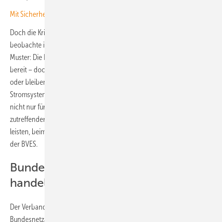
Mit Sicherheit mehr Rendite: Batteriespeicher im Praxiseinsatz
Doch die Kritik ist auch grundsätzlicher Natur. Denn der Verband
beobachte in den vergangenen Wochen ein wiederkehrendes
Muster: Die Branche ist bereit zu investieren, die Technologien stehen
bereit – doch regulatorische Entscheidungen werden verschoben
oder bleiben hinter den Anforderungen eines zukunftsfähigen
Stromsystems zurück. Die Beschreibung der derzeitigen Situation
nicht nur für die Speicher-, sondern für alle Energiebranchen könnte
zutreffender nicht ausfallen. Dabei könne es sich Deutschland nicht
leisten, beim Ausbau der Flexibilität weiter Zeit zu verlieren, kritisiert
der BVES.
Bundesregierung muss endlich
handeln
Der Verband appelliert an Bundesregierung, Bundestag und
Bundesnetzagentur, die zweite Jahreshälfte konsequent zu nutzen, um