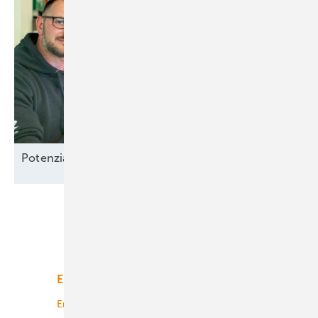
Potenzial-Pflege auf
Borkum
Unsere Themen
Energiemarkt
Technologie
Energierecht
Planung