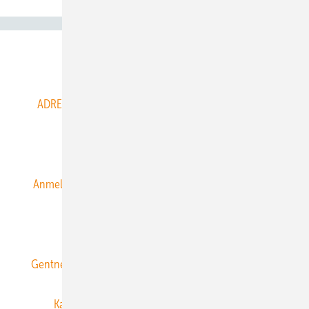
Abo- & Leserservice
ADRESSBUCH der WIND- und SOLARENERGIE
AGB
Alle Inhalte chronologisch
Anmelden
Anmeldung & Registrierung
Datenschutz
E-Paper
ERNEUERBARE ENERGIEN abonnieren
Gentner Energy Media
Gentner Verlag
Impressum
Karriere bei Gentner
Team
Mediaservice