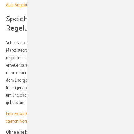
Abo-Angebote informieren und Wissensvorsprung sichern.
Speicherinvestoren warten auf
Regelungen
Schließlich sei diese Festlegung ein zentrales Element für die
Marktintegration von Stromspeichern. Denn damit wird erstmals der
regulatorische Rahmen geschaffen, mit dem Batteriespeicher
erneuerbaren Strom und Netzstrom flexibel kombinieren können,
ohne dabei automatisch EEG-Förderansprüche oder Privilegien nach
dem Energiefinanzierungsgesetz zu verlieren. Das ist unter anderem
für sogenannte Co-Location-Projekte wichtig. Dabei handelt es sich
um Speicher, die in Kombination mit Solar- oder Windkraftanlagen
gebaut und betrieben werden.
Eon entwickelt Standard für flexible Netzanschlüsse – BVES warnt vor
starren Normen
Ohne eine klare Regelung wird aber auch der weitere Ausbau von