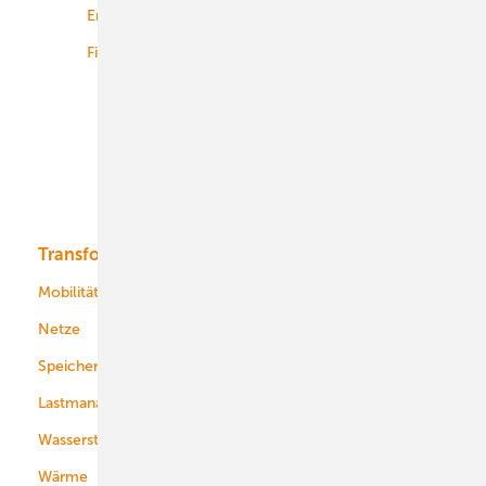
Energiemärkte weltweit
Logistik
Finanzierung
Betrieb
Onshore-Wind
Offshore-Wind
Solar
Bioenergie
Transformation
Energieversorger
Service
Mobilität
Kommunen
Netze
Stadtwerke
Speicher
Energiekonzerne
Lastmanagement
Wasserstoff
Wärme