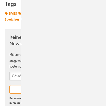
Tags
BVES
Energiemarkt
Energierecht
Flexibilität
Speicher
Stromspeicher
Keine Zeit? Kein Problem mit dem ERE
Newsletter!
Mit unserem Newsletter erhalten Sie regelmäßig von uns
ausgewählte Informationen und Neuigkeiten, gebündelt und
kostenlos direkt ins Postfach.
Bei Anmeldung zu diesem Newsletter bin ich damit einverstanden, über
interessante Verlags- und Online-Angebote
der Marken der Alfons W.