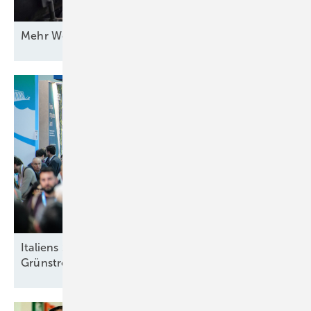
Mehr Wert für
Windstrom
Italiens Strategiedebatte in Rimini über sinnvolle
Grünstromziele