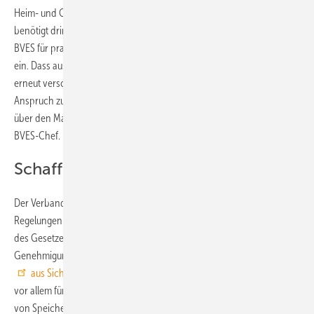
Heim- und Gewerbespeichern ausgebremst. Denn die Branche
benötigt dringend Planungssicherheit. „Seit Jahren setzt sich der
BVES für praxistaugliche Regeln zur Marktintegration von Speichern
ein. Dass ausgerechnet dieses für die Branche zentrale Verfahren
erneut verschoben wird, lässt die Politik hinter ihrem eigenen
Anspruch zurückbleiben, die Transformation unseres Energiesystems
über den Markt zu lösen. Worten müssen Taten folgen“, wettert der
BVES-Chef.
Schaffung von Flexibilitäten verpasst
Der Verband kritisiert aber auch weitere, längst fällige gesetzliche
Regelungen. So bleibe der am 1. Juli 2026 endlich vorgelegte Entwurf
des Gesetzes zur Beschleunigung der Planungs- und
Genehmigungsverfahren für mehr Flexibilität im Stromsystem (FlexBG)
aus Sicht des Verbandes hinter seinem Anspruch zurück
. Das gilt
vor allem für die vorgesehenen Regelungen zur Baubeschleunigung
von Speichern.