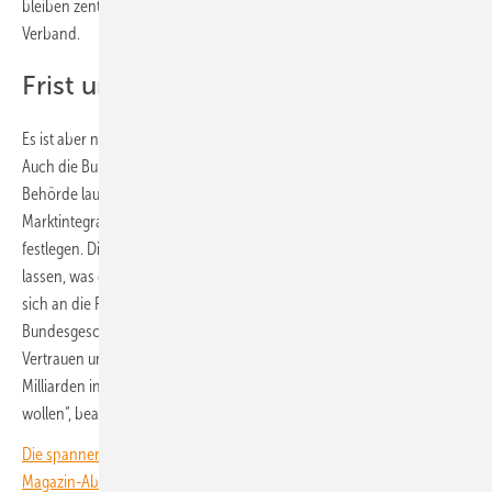
bleiben zentrale regulatorische Entscheidungen aus, kritisiert der
Verband.
Frist ungenutzt verstrichen
Es ist aber nicht nur der Bundestag, der seine Aufgaben nicht erledigt.
Auch die Bundesnetzagentur hängt hinterher. So sollte die Bonner
Behörde laut EEG bis zum 30. Juni 2026 die Regelungen für die
Marktintegration von Stromspeichern und Ladepunkten (Mispel)
festlegen. Diese Frist hat die Bundesnetzagentur aber verstreichen
lassen, was der BVES besonders kritisch sieht. „Gerade der Staat sollte
sich an die Fristen halten, die er selbst setzt“, fordert Urban Windelen,
Bundesgeschäftsführer des BVES. „Die erneute Verzögerung zerstört
Vertrauen und verlängert die Unsicherheit für Unternehmen, die
Milliarden in die Flexibilisierung unseres Energiesystems investieren
wollen“, beanstandet er.
Die spannendsten Artikel, Grafiken und Dossiers erhalten unsere
Magazin-Abonnent:innen. Sie haben noch kein Abo? Jetzt über alle