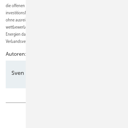
die offenen Verfahren abzuschließen und einen verlässlichen,
investitionsfreundlichen Rahmen für Speicher zu schaffen. „Denn
ohne ausreichend Flexibilität lassen sich Versorgungssicherheit,
wettbewerbsfähige Strompreise und die Integration erneuerbarer
Energien dauerhaft nicht gewährleisten“, warnen die
Verbandsvertreter.
Autoren:
Sven Ullrich
Teilen
Link kopieren