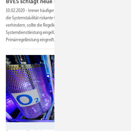
BVES schlägt neue Regelenergieprodukte
vor
10.02.2020
-
Immer häufiger nehmen die Schwankungen im Netz für
die Systemstabilität riskante Größenordnungen an. Um das zu
verhindern, sollte die Regelleistung erhöht und eine
Systemdienstleistung eingeführt werden, die noch vor der
Primärregelleistung
eingreift.
DLR