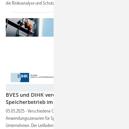
die Risikoanalyse und
Schutzkonzepte.
BVES/DIHK
BVES und DIHK veröffentlichen Leitfaden für
Speicherbetrieb im
Gewerbe
05.05.2025
-
Verschiedene Geschäftsmodelle und
Anwendungsszenarien für Speicher senken die Energiekosten von
Unternehmen. Der Leitfaden zeigt die Fülle der Möglichkeiten und klärt