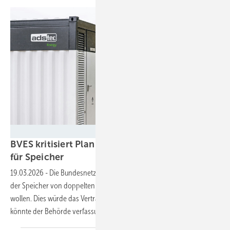
ADS-TEC
BVES kritisiert Plan für doppelte Netzentgelte
für
Speicher
19.03.2026
-
Die Bundesnetzagentur hat angekündigt, die Befreiung
der Speicher von doppelten Netzentgelten vorzeitig abschaffen zu
wollen. Dies würde das Vertrauen in Investitionen zerstören und
könnte der Behörde verfassungsrechtlich um die Ohren
fliegen.