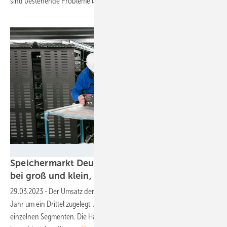
sind bestehende Probleme längst nicht vom
Tisch.
Wemag
Speichermarkt Deutschland: Marktwachstum
bei groß und klein, Zurückhaltung im
Gewerbe
29.03.2023
-
Der Umsatz der Speicherhersteller hat im vergangenen
Jahr um ein Drittel zugelegt. Allerdings gibt es Unterschiede in den
einzelnen Segmenten. Die Hauseigentümer sind immer noch am