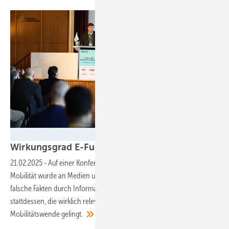
William Veder - BVES
Wirkungsgrad E-Fuels: Nur 25 Prozent vom E-Aut
21.02.2025
-
Auf einer Konferenz des Speicherverbands BVES zu E-
Mobilität wurde an Medien und Politik appelliert, Diskussionen um
falsche Fakten durch Information und Aufklärung zu beenden und
stattdessen, die wirklich relevanten Themen anzupacken, damit die
Mobilitätswende
gelingt.