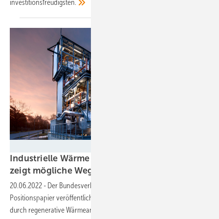
investitionsfreudigsten.
DLR
Industrielle Wärme ohne Erdgas: Der BVES
zeigt mögliche
Wege
20.06.2022
-
Der Bundesverband Energiespeicher (BVES) ein
Positionspapier veröffentlicht, wie in der Industrie der Gasverbrauch
durch regenerative Wärmeanwendungen, Ökostrom und Wasserstoff