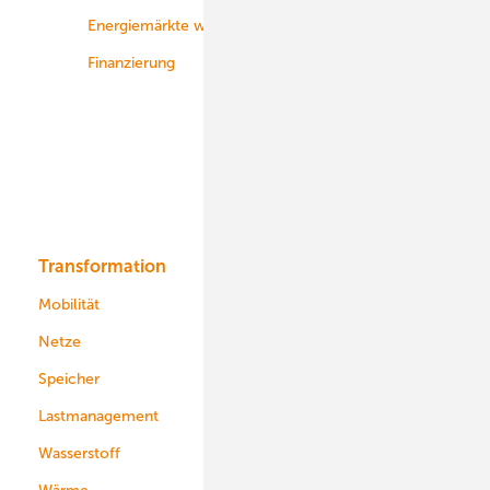
Energiemärkte weltweit
Logistik
Finanzierung
Betrieb
Onshore-Wind
Offshore-Wind
Solar
Bioenergie
Transformation
Energieversorger
Service
Mobilität
Kommunen
Netze
Stadtwerke
Speicher
Energiekonzerne
Lastmanagement
Wasserstoff