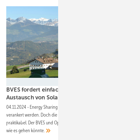
Velka Botička
BVES fordert einfache Regelungen für lokalen
Austausch von
Solarstrom
04.11.2024
-
Energy Sharing soll zwar im Energiewirtschaftsgesetz
verankert werden. Doch die geplanten Regelungen sind nicht
praktikabel. Der BVES und Open District Hub unterbreiten Vorschläge,
wie es gehen
könnte.