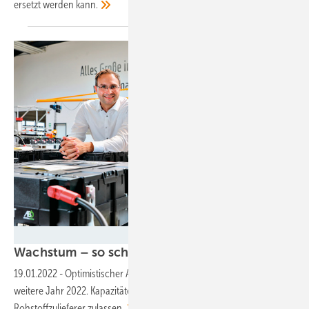
ersetzt werden
kann.
Foto: Tesvolt
Wachstum – so schnell es
geht
19.01.2022
-
Optimistischer Ausblick der Speicher­branche auf das
weitere Jahr 2022. ­Kapazitäten werden so zügig erweitert, wie es
Rohstoffzulieferer
zulassen.