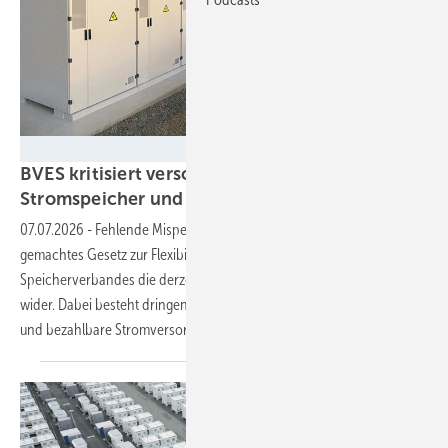
Socomec
BVES kritisiert verschleppte Regelungen für
Stromspeicher und Aufbau von
Flexibilität
07.07.2026
-
Fehlende Mispel-Regelungen und ein schlecht
gemachtes Gesetz zur Flexibilisierung spiegeln aus Sicht des
Speicherverbandes die derzeitige Situation für die Energiebranchen
wider. Dabei besteht dringender Handlungsbedarf, um eine sichere
und bezahlbare Stromversorgung zu
gewährleisten.