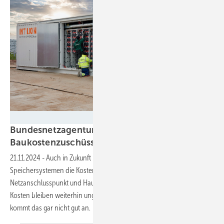
Intilion
Bundesnetzagentur hält an
Baukostenzuschüssen für Speicher
fest
21.11.2024
-
Auch in Zukunft müssen Projektierer von großen
Speichersystemen die Kosten für den Bau der Leitung zwischen
Netzanschlusspunkt und Hausanschluss anteilig übernehmen. Die
Kosten bleiben weiterhin ungleich verteilt. In der Speicherbranche
kommt das gar nicht gut
an.