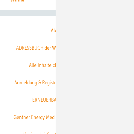
Wärme
Abo- & Leserservice
ADRESSBUCH der WIND- und SOLARENERGIE
AGB
Alle Inhalte chronologisch
Anmelden
Anmeldung & Registrierung
Datenschutz
E-Paper
ERNEUERBARE ENERGIEN abonnieren
Gentner Energy Media
Gentner Verlag
Impressum