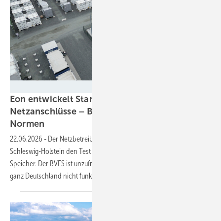
SH Netz
Eon entwickelt Standard für flexible
Netzanschlüsse – BVES warnt vor starren
Normen
22.06.2026
-
Der Netzbetreiber startet mit einem Pilotprojekt in
Schleswig-Holstein den Test von flexiblen Netzanschlüssen für
Speicher. Der BVES ist unzufrieden, da ein einheitlicher Standard für
ganz Deutschland nicht
funktioniert.