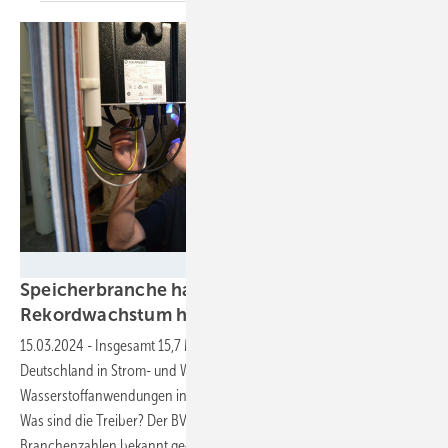
Velka Botička
Speicherbranche hat 2023 neues
Rekordwachstum
hingelegt
15.03.2024
-
Insgesamt 15,7 Milliarden Euro wurden 2023 in
Deutschland in Strom- und Wärmespeicher sowie in
Wasserstoffanwendungen investiert. Das ist ein üppiges Wachstum.
Was sind die Treiber? Der BVES hat es zusammen mit den neuen
Branchenzahlen bekannt
gegeben.