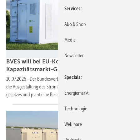
Services
Abo & Shop
Media
Foto: Trianel/Anvo
Newsletter
BVES will bei EU-Kommission gegen
Kapazitätsmarkt-Gesetz
vorgehen
Specials
10.07.2026
-
Der Bundesverband Energiespeicher Systeme kritisiert
die Ausgestaltung des Strom-Versorgungssicherheits- und Kapazitäts­
Energiemarkt
gesetzes und plant eine ­Beschwerde in
Brüssel.
Technologie
Webinare
Podcasts