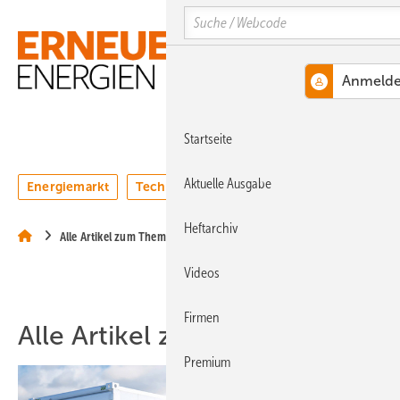
Springe
Springe
Springe
Search
auf
auf
auf
Hauptinhalt
Hauptmenü
SiteSearch
MENÜ
Startseite
Aktuelle Ausgabe
Energiemarkt
Technologie
Webinare
Podcasts
Heftarchiv
Alle Artikel zum Thema BVES
Videos
Firmen
Alle Artikel zum Thema BVES
Premium