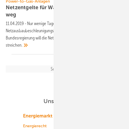
Power-to-Gas-Anlagen
Netzentgelte für Wasserstoffelektrolyse fallen
weg
11.04.2019
-
Nur wenige Tage nach der Verabschiedung des
Netzausbaubeschleunigungsgesetzes steht die erste Änderung an. Die
Bundesregierung will die Netzentgelte für Power-to-Gas-Anlagen
streichen.
Seitennavigation
Seite 1
Nächste
››
Seite
Unsere Themen
Energiemarkt
Technologie
Energierecht
Planung