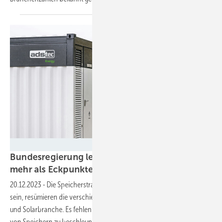
ADS-TEC
Bundesregierung legt Speicherstrategie vor –
mehr als Eckpunkte sind es aber
nicht
20.12.2023
-
Die Speicherstrategie könne nur ein erster Aufschlag
sein, resümieren die verschiedenen Verbände aus Energie-, Speicher-
und Solarbranche. Es fehlen konkrete Maßnahmen, um den Ausbau
von Speichern zu
beschleunigen.