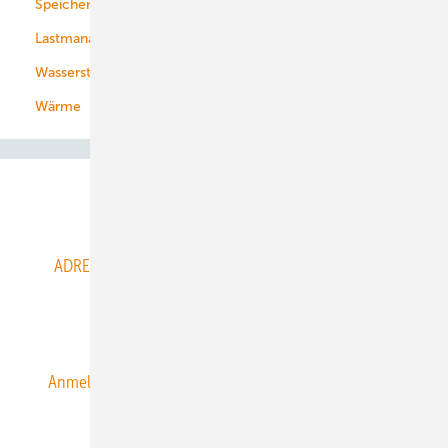
Speicher
Energiekonzerne
Lastmanagement
Wasserstoff
Wärme
Abo- & Leserservice
ADRESSBUCH der WIND- und SOLARENERGIE
AGB
Alle Inhalte chronologisch
Anmelden
Anmeldung & Registrierung
Datenschutz
E-Paper
ERNEUERBARE ENERGIEN abonnieren