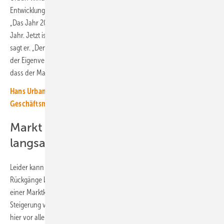
Entwicklung zwar mit etwas Sorge, allerdings nicht als dramatisch an.
„Das Jahr 2023 war aufgrund der Energiekrise ein herausragendes
Jahr. Jetzt ist der Markt wieder in einer Normalisierung angekommen“,
sagt er. „Denn die Energiepreise sind wieder gesunken und der Anreiz
der Eigenversorgung mit Strom ist etwas zurückgegangen.“ Er betont,
dass der Markt im Vergleich zu 2022 sogar gewachsen ist.
Hans Urban: „Derzeit gibt es im Wesentlichen drei
Geschäftsmodelle“
Markt für Gewerbespeicher geht
langsam los
Leider kann der Ausbau von Speichern in Industrie und Gewerbe die
Rückgänge bei den Heimspeichern nicht ausgleichen. Doch trotz
einer Marktkonsolidierung konnte dieses Segment eine leichte
Steigerung von 1,3 auf 1,4 Milliarden Euro verzeichnen. Der Treiber ist
hier vor allem das Ziel der Gewerbe- und Industriebetriebe, die