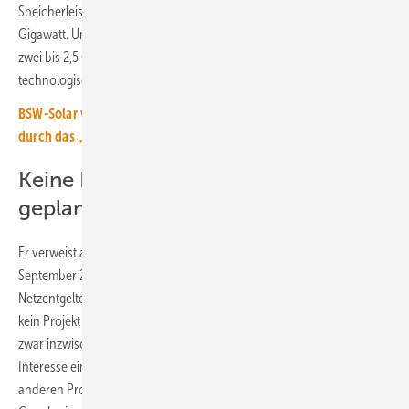
Speicherleistung am Netz sind. Derzeit liegt die Leistung bei 1,8
Gigawatt. Um diese Verzehnfachung zu erreichen, müssten jedes Jahr
zwei bis 2,5 Gigawatt Großspeicherleistung errichtet werden. „Dies ist
technologisch umsetzbar“, weiß Urban Windelen.
BSW-Solar veröffentlicht Hinweispapier zu den Änderungen
durch das „Solarspitzengesetz“
Keine Projekte über 2029 hinaus
geplant
Er verweist aber auf die Hürden, die noch im Wege stehen. „So läuft im
September 2029 die Befreiung der Speicher von doppelten
Netzentgelten aus. Entsprechend wird derzeit über das Jahr 2029
kein Projekt geplant“, sagt er. Dazu kommt noch, dass die Speicher
zwar inzwischen als Projekte von überragendem öffentlichem
Interesse eingestuft sind. Das bedeutet, sie haben Priorität gegenüber
anderen Projekten. „Doch dies muss sich bei den