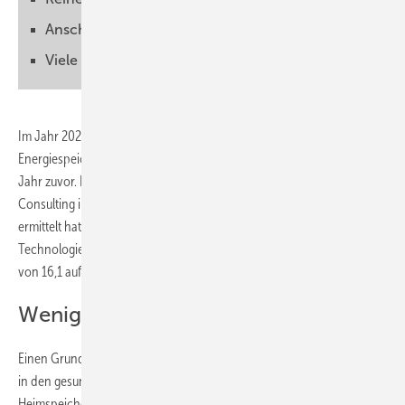
Anschlussregeln unklar
Viele Projekte angemeldet
Im Jahr 2024 haben die Hersteller und Anbieter von
Energiespeichern deutlich weniger Umsatz erwirtschaftet als noch ein
Jahr zuvor. Das geht aus den Branchenzahlen hervor, die 3 Energie
Consulting im Auftrag des Bundesverbandes Energiespeicher (BVES)
ermittelt hat. So sank der Umsatz über alle Segmente und alle
Technologien – inklusive Wärmespeicher – hinweg um 23 Prozent
von 16,1 auf 12,5 Milliarden Euro.
Weniger Heimspeicher gebaut
Einen Grund für den Umsatzrückgang sieht der BVES unter anderem
in den gesunkenen Preisen für Speicher. Aber auch die Nachfrage im
Heimspeichersegment ist um 39 Prozent gesunken. Hier sind es vor