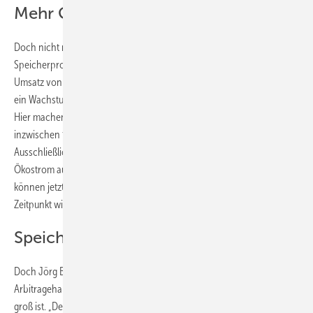
Mehr Großspeicher gebaut
Doch nicht nur im Gewerbe, sondern auch bei den großen
Speicherprojekten kommt der Markt langsam in Schwung. Hier ist der
Umsatz von 755 Millionen Euro auf 1,367 Milliarden Euro gestiegen –
ein Wachstum um gut 80 Prozent, wenn auch auf niedrigem Niveau.
Hier machen sich die neuen Möglichkeiten bemerkbar. So sind
inzwischen für fast alle Speicher die Anforderung der
Ausschließlichkeit gefallen. Das bedeutet, dass sie nicht mehr nur
Ökostrom aufnehmen und ins Netz einspeisen dürfen. Die Anlagen
können jetzt auch Netzstrom zwischenlagern und zu einem späteren
Zeitpunkt wieder einspeisen.
Speicher vielfältig nutzen
Doch Jörg Blaurock von 3 Energie Consulting sieht in diesem
Arbitragehandel nicht die alleinige Zukunft, auch wenn das Potenzial
groß ist. „Der Mulituse-Einsatz ist das Geschäftsmodell, das kommen