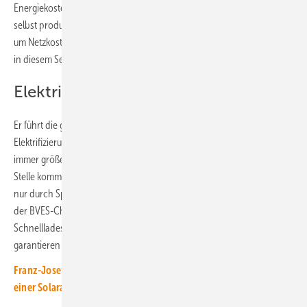
Energiekosten zu senken, durch Erhöhung des Eigenverbrauchs von
selbst produziertem Sonnenstrom und die Kappung von Lastspitzen,
um Netzkosten zu sparen. „Es ist ein wichtiges Signal, dass der Zubau
in diesem Segment endlich losgeht“, betont Urban Windelen.
Elektrifizierung braucht Speicher
Er führt die gestiegene Nachfrage auch auf die fortschreitende
Elektrifizierung und die Sektorkopplung zurück. „Denn wir sehen
immer größere Elektroflotten in den Gewerbebetrieben. An dieser
Stelle kommt die Frage nach einer Ladeinfrastruktur auf. Diese kann
nur durch Speicher eine entsprechende Leistung bereitstellen“, erklärt
der BVES-Chef. „Außerdem werden inzwischen fast alle
Schnellladestationen mit Pufferspeicher errichtet, um die Ladeleistung
garantieren zu können.“
Franz-Josef Feilmeier von Fenecon „Speicher lassen sich mit
einer Solaranlage schneller errichten“