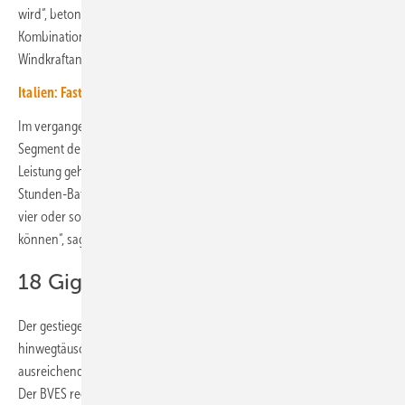
wird“, betont er. Vor allem die sogenannte Co-location, also die
Kombination von Großspeichern mit Solarparks oder
Windkraftanlagen, hat ein riesiges Potenzial.
Italien: Fast 13 Gigawattstunden Speicherkapazität installiert
Im vergangenen Jahr wurde auch deutlich, dass der Trend im
Segment der Großspeicher hin zu mehr Volumen bei gleichbleibender
Leistung geht. „Wir sehen, dass die Entwicklung von Ein- auf Zwei-
Stunden-Batterien geht. Es gibt auch schon die ersten Speicher, die
vier oder sogar acht Stunden Strom mit voller Leistung einspeisen
können“, sagt Urban Windelen.
18 Gigawatt bis 2030 notwendig
Der gestiegene Zubau von Großspeichern kann aber nicht darüber
hinwegtäuschen, dass noch viele Baustellen offen sind, um
ausreichend Speicherkapazität für die Energiewende bereitzustellen.
Der BVES rechnet damit, dass bis 2030 etwa 18 Gigawatt