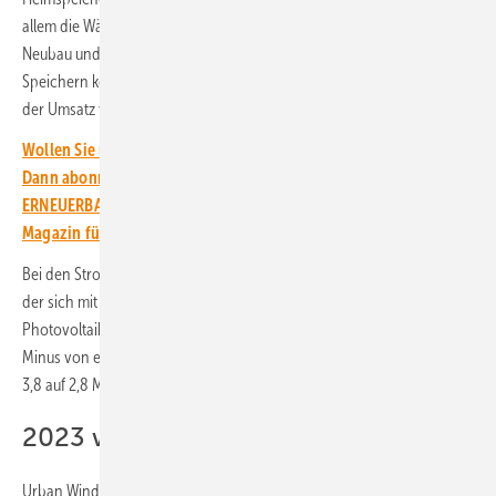
allem die Wärmespeicher, die aufgrund der Zurückhaltung beim
Neubau und dem rückläufigen Absatz von Wärmepumpen, die mit
Speichern kombiniert werden, den Umsatz gedrückt haben. Hier sank
der Umsatz von 7,3 auf nur noch 4,0 Milliarden Euro.
Wollen Sie über die Energiewende auf dem Laufenden bleiben?
Dann abonnieren Sie einfach den kostenlosen Newsletter von
ERNEUERBARE ENERGIEN – dem größten verbandsunabhängigen
Magazin für erneuerbare Energien in Deutschland!
Bei den Stromspeichern war zwar auch ein Rückgang zu verzeichnen,
der sich mit der ebenfalls rückläufigen Nachfrage nach
Photovoltaikanlagen deckt. Doch hier mussten die Anbieter nur ein
Minus von einer Milliarde Euro hinnehmen. Die Umsätze sanken von
3,8 auf 2,8 Milliarden Euro – ein Rückgang um gut 26 Prozent.
2023 war das Jahr der Energiekrise
Urban Windelen, Bundesgeschäftsführer des BVES, sieht die