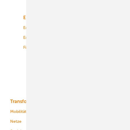
Unsere Themen
Energiemarkt
Technologie
Energierecht
Planung
Energiemärkte weltweit
Logistik
Finanzierung
Betrieb
Onshore-Wind
Offshore-Wind
Solar
Bioenergie
Transformation
Energieversorger
Service
Mobilität
Kommunen
Netze
Stadtwerke