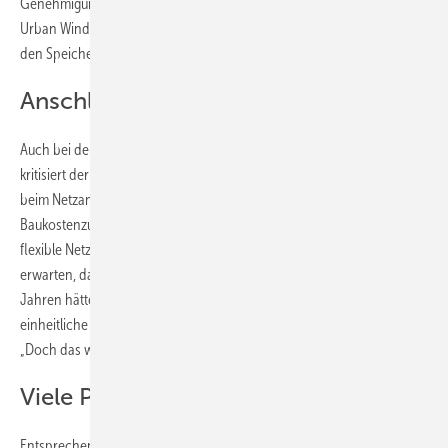
Genehmigungsbehörden in den Kommunen noch durchsetzen“, weiß
Urban Windelen. Denn viele Kommunen sind weiterhin nicht bereit,
den Speicherzubau zu unterstützen.
Anschlussregeln unklar
Auch bei den Netzbetreibern sind noch einige Baustellen offen. Hier
kritisiert der BVES-Chef vor allem die unterschiedlichen Verfahren
beim Netzanschluss und vor allem die willkürliche Festlegung von
Baukostenzuschüssen für Netze, die ohnehin errichtet werden, sowie
flexible Netzanschlussvereinbarungen. „Es war seit vielen Jahren zu
erwarten, dass die Energiewende Speicher braucht. In diesen vielen
Jahren hätten die Bundesnetzagentur und die Netzbetreiber schon
einheitliche Verfahren entwickeln können“, kritisiert Urban Windelen.
„Doch das wurde nicht gemacht.“
Viele Projekte angemeldet
Entsprechend sind die Aussichten für den weiteren Zubau