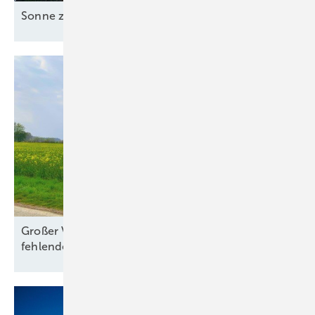
Sonne zusammen
nutzen
Großer Verbändeappell an Politik wegen
fehlendem
Netzausbau