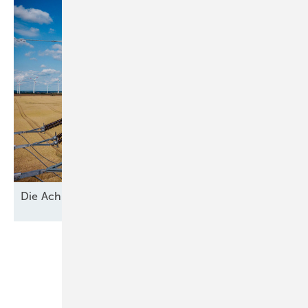
D ie A chillesferse der
Energiewende