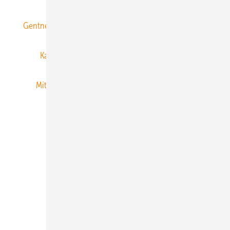
Gentner Energy Media
Gentner Verlag
Impressum
Karriere bei Gentner
Team
Mediaservice
Mitgliedschaften und Engagement
Newsletter
Privacy Manager
RSS-Feed
Veranstaltungen / Webinare
© 2026 ERNEUERBARE ENERGIEN