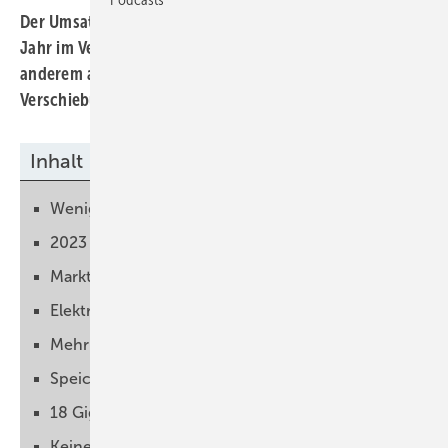
Der Umsatz der Speicheranbieter ist im vergangenen
Jahr im Vergleich zu 2023 gesunken. Dies liegt unter
anderem an rückläufigen Speicherpreisen und einer
Verschiebung des Marktes.
Inhalt
Weniger Heimspeicher gebaut
2023 war das Jahr der Energiekrise
Markt für Gewerbespeicher geht langsam los
Elektrifizierung braucht Speicher
Mehr Großspeicher gebaut
Speicher vielfältig nutzen
18 Gigawatt bis 2030 notwendig
Keine Projekte über 2029 hinaus geplant