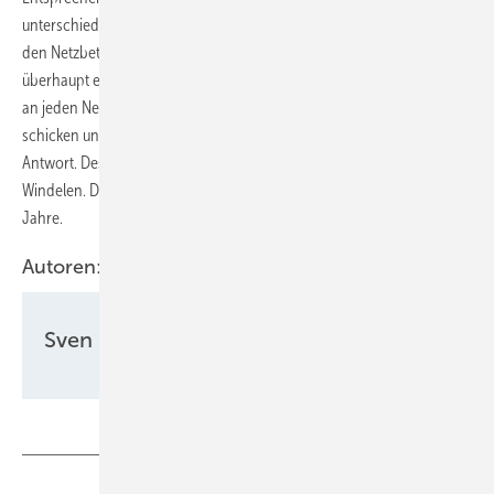
unterschiedlich. Denn viele Projektierer melden schon mal System bei
den Netzbetreibern an, weil sie nicht wissen, welches der Projekte
überhaupt einen Netzanschluss bekommt. „Die Projektierer müssen
an jeden Netzbetreiber zunächst eine Anfrage für den Netzanschluss
schicken und bekommen vielleicht mehrere Monate später eine
Antwort. Deshalb schicken sie mehrere Anfragen“, weiß Urban
Windelen. Dies verzerrt aber die Zubauaussichten für die kommenden
Jahre.
Autoren:
Sven Ullrich