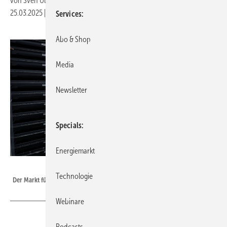
von
Sven Ullrich
25.03.2025
|
Druckvorschau
Services
Abo & Shop
Media
Newsletter
Specials
Energiemarkt
Lichtblick
Technologie
Der Markt für Gewerbespeicher nimmt langsam Fahrt auf.
Webinare
Podcasts