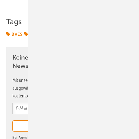
Teilen
Link kopieren
Tags
BVES
Speicher
Transformation
Umsatz
Keine Zeit? Kein Problem mit dem ERE
Newsletter!
Mit unserem Newsletter erhalten Sie regelmäßig von uns
ausgewählte Informationen und Neuigkeiten, gebündelt und
kostenlos direkt ins Postfach.
Bei Anmeldung zu diesem Newsletter bin ich damit einverstanden, über