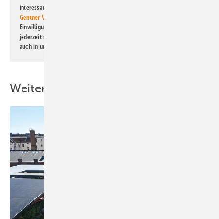
interessante Verlags- und Online-Angebote
der Marken der Alfons W.
Gentner Verlag GmbH & Co. KG
informiert zu werden. Diese
Einwilligung kann ich jederzeit widerrufen und eine Abmeldung ist
jederzeit möglich. Informationen zum Umgang mit Daten finden Sie
auch in unserer
Datenschutzerklärung
.
Weitere Inhalte