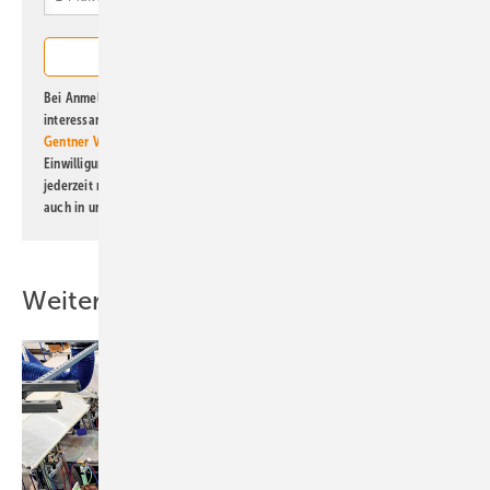
Bei Anmeldung zu diesem Newsletter bin ich damit einverstanden, über
interessante Verlags- und Online-Angebote
der Marken der Alfons W.
Gentner Verlag GmbH & Co. KG
informiert zu werden. Diese
Einwilligung kann ich jederzeit widerrufen und eine Abmeldung ist
jederzeit möglich. Informationen zum Umgang mit Daten finden Sie
auch in unserer
Datenschutzerklärung
.
Weitere Inhalte