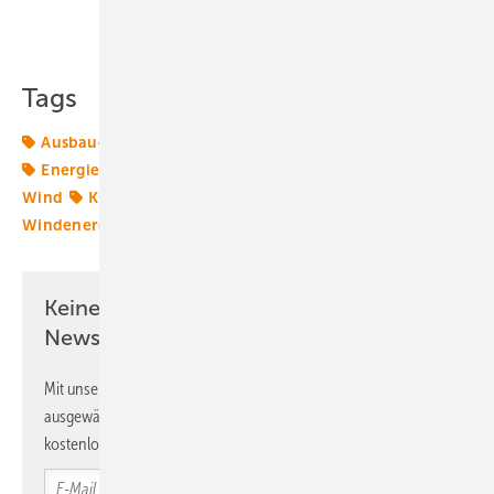
Teilen
Link kopieren
Tags
Ausbau-Ziele
Bundespolitik
EEG
Energiemarkt
Energiemärkte weltweit
Energiepolitik
Husum
Wind
Klimagesetze
Klimaneutralität
TWh
Windenergie
reiche
Keine Zeit? Kein Problem mit dem ERE
Newsletter!
Mit unserem Newsletter erhalten Sie regelmäßig von uns
ausgewählte Informationen und Neuigkeiten, gebündelt und
kostenlos direkt ins Postfach.