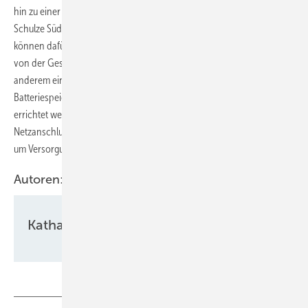
hin zu einer effizienteren Nutzung des Stroms und Kostensenkung.“
Schulze Südhoff sieht hier die Hersteller als Teil der Lösung: „Wir
können dafür sorgen, dass die Strompreise sinken, aber wir brauchen
von der Gesetzgebung mehr Markt im System.“ Er forderte unter
anderem eine Priorisierung bei der Genehmigung von
Batteriespeicher, die an Windparks oder Photovoltaikanlagen
errichtet werden, einen Rechtsanspruch auf Überbauung des
Netzanschlusses sowie die proaktive Nutzung von Speichern, auch
um Versorgungssicherheit zu gewährleisten.
Autoren:
Katharina Wolf