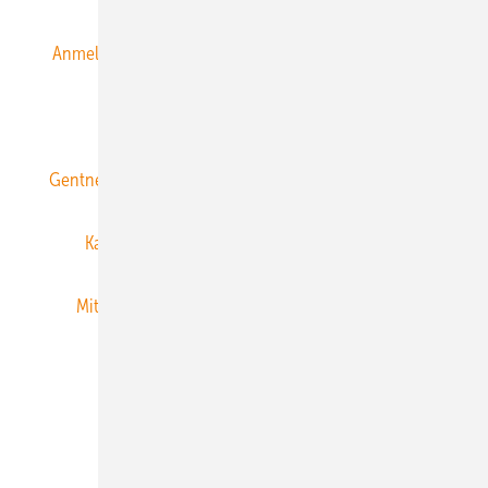
Anmeldung & Registrierung
Datenschutz
E-Paper
ERNEUERBARE ENERGIEN abonnieren
Gentner Energy Media
Gentner Verlag
Impressum
Karriere bei Gentner
Team
Mediaservice
Mitgliedschaften und Engagement
Newsletter
Privacy Manager
RSS-Feed
Veranstaltungen / Webinare