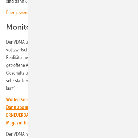
sind dann 80 Prozent von 600 TWh."
Energiewende-Monitoring: Der Kampf um die Deutungshoheit
Monitoring: Fokus zu eng?
Der VDMA und die IG Metall wiederum sehen wichtige
volkswirtschaftliche Aspekte im Montoring vernachlässigt. „Ein
Realitätscheck zum Beginn der Legislaturperiode ist sinnvoll, um
getroffene Annahmen zu überprüfen“, sagte Dennis Rendschmidt,
Geschäftsführer VDMA Power Systems. „Doch ist diese Metastudie
sehr stark energiewirtschaftlich und kostenorientiert. Das greift zu
kurz.“
Wollen Sie über die Energiewende auf dem Laufenden bleiben?
Dann abonnieren Sie den kostenlosen Newsletter von
ERNEUERBARE ENERGIEN – dem größten verbandsunabhängigen
Magazin für erneuerbare Energien in Deutschland!
Der VDMA hat daher gemeinsam mit der IG Metall
eine eigene