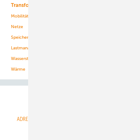
Transformation
Energieversorger
Service
Mobilität
Kommunen
Netze
Stadtwerke
Speicher
Energiekonzerne
Lastmanagement
Wasserstoff
Wärme
Abo- & Leserservice
ADRESSBUCH der WIND- und SOLARENERGIE
AGB
Alle Inhalte chronologisch
Anmelden