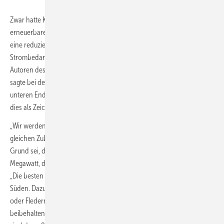
Zwar hatte Katherina Reiche betont, am Ziel von 80 Prozent
erneuerbarem Strom 2030 festzuhalten. Doch das Monitoring liefert
eine reduzierte Prognose: Während das EEG 2023 von einem
Strombedarf von 750 TWh zu diesem Zeitpunkt ausgeht, rechnen die
Autoren des Monitorings mit 600 bis 700 TWh. Ministerin Reiche
sagte bei der Vorstellung des Berichts, sie halte einen Verbrauch am
unteren Ende der Spanne für wahrscheinlich. In der Windbranche
dies als Zeichen gedeutet, die geplanten Zubaumengen zu reduzieren.
„Wir werden aber auch bei einem niedrigeren Strombedarf 2030 den
gleichen Zubau brauchen“, betonte hingegen Hartmut Brösamle. Der
Grund sei, dass die Annahmen zum Stromertrag pro installiertem
Megawatt, die das EEG 2023 annimmt, nicht erfüllt werden könnten.
„Die besten Standorte sind bereits bebaut, wir gehen mehr in den
Süden. Dazu kommen Abschaltungen aufgrund von Netzengpässen
oder Fledermäusen“, so Brösamle. Würde der Ausbaupfad des EEG
beibehalten, komme man am Ende auf 520 bis 540 TWh. „Und das