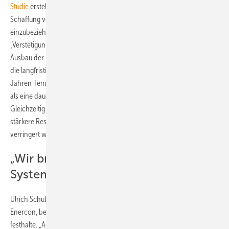
Studie
erstellen lassen, um volkswirtschaftliche Aspekte wie die
Schaffung von Arbeitsplätzen oder Wertschöpfung, in die Debatte
einzubeziehen – und plädiert für ein Szenario, das in der Studie
„Verstetigung der Energiewende" heißt. „Wir hängen derzeit beim
Ausbau der Erneuerbaren hinterher“, so Rendschmidt. „Wenn wir aber
die langfristigen Ziele beibehalten und vor allem in den 2030er
Jahren Tempo aufnehmen, hätte das deutlich höhere positive Effekte
als eine dauerhafte Reduktion des Ausbaus, die jetzt im Raum steht.“
Gleichzeitig bedeute ein Festhalten an den Ausbauzielen auch eine
stärkere Resilienz des Energiesystems, in dem Importabhängigkeiten
verringert würden.
„Wir brauchen mehr Markt im
System“
Ulrich Schulze Südhoff, CCO des Windenergieanlagenherstellers
Enercon, betonte, es sei gut, dass Reiche am 80-Prozent-Ziel
festhalte. „Aber wir merken, dass sich der Schwerpunkt verändert hat,