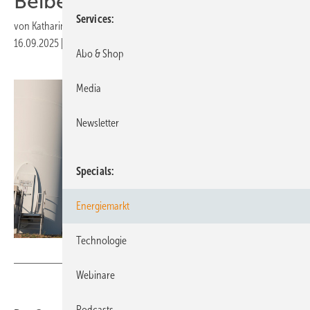
Beibehalten der Ausbauziele
Services
von
Katharina Wolf
16.09.2025
|
Druckvorschau
Abo & Shop
Media
Newsletter
Specials
Energiemarkt
Technologie
kelvn - stock.adobe.com
Webinare
Podcasts