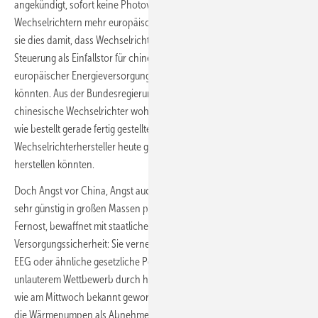
angekündigt, sofort keine Photovoltaik mit chinesischen
Wechselrichtern mehr europäisch fördern zu lassen. Begründet hat
sie dies damit, dass Wechselrichter als Bauteile für intelligente
Steuerung als Einfallstor für chinesischen Zugriff auf Daten
europäischer Energieversorgung die Cybersicherheit gefährden
könnten. Aus der Bundesregierung war sofort zu hören, dass auf
chinesische Wechselrichter wohl bald zu verzichten sei. Zumal eine
wie bestellt gerade fertig gestellte Studie nun ergab, dass europäische
Wechselrichterhersteller heute genügend dieser Komponenten selbst
herstellen könnten.
Doch Angst vor China, Angst auch vor unlauterem Wettbewerb durch
sehr günstig in großen Massen produzierende Unternehmen aus
Fernost, bewaffnet mit staatlichem Kreditkapital – oder Angst um die
Versorgungssicherheit: Sie vernebelt den Blick. Denn ohne ein gutes
EEG oder ähnliche gesetzliche Pendants in anderen EU-Ländern, bei
unlauterem Wettbewerb durch heimische Gaskraftwerke, bei zudem
wie am Mittwoch bekannt gewordenem plötzlichen Förderstopp für
die Wärmepumpen als Abnehmern des grünen Überschussstroms