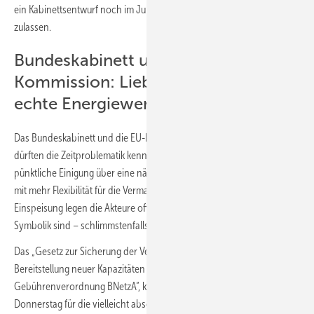
ein Kabinettsentwurf noch im Juli oder zumindest das EEG light noch
zulassen.
Bundeskabinett und EU-
Kommission: Lieber Symbolik als
echte Energiewenderegelung
Das Bundeskabinett und die EU-Kommission als Führung in der EU
dürften die Zeitproblematik kennen. Doch mehr Wert als auf die
pünktliche Einigung über eine nächste Phase der Energiewendepolitik
mit mehr Flexibilität für die Vermarktung, für die Erzeugung und für die
Einspeisung legen die Akteure offenbar auf Signale, die bestenfalls nur
Symbolik sind – schlimmstenfalls aber Märkte und Investoren stören.
Das „Gesetz zur Sicherung der Versorgungssicherheit Strom und zur
Bereitstellung neuer Kapazitäten und zur Änderung der Besonderen
Gebührenverordnung BNetzA“, kurz das StromVKG, steht am
Donnerstag für die vielleicht abschließende Debatte im Bundestag auf