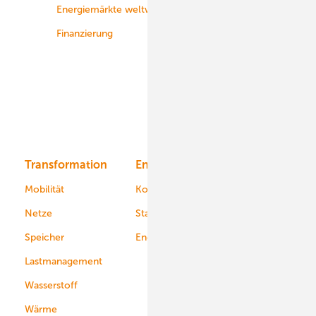
Energiemärkte weltweit
Logistik
Finanzierung
Betrieb
Onshore-Wind
Offshore-Wind
Solar
Bioenergie
Transformation
Energieversorger
Service
Mobilität
Kommunen
Netze
Stadtwerke
Speicher
Energiekonzerne
Lastmanagement
Wasserstoff
Wärme