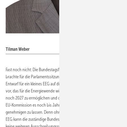
Nicole Weinhold
Tilman Weber
Fast noch nicht: Die Bundestagsfraktion von Bündnis 90/Die Grünen
brachte für die Parlamentssitzung am Donnerstag einen eigenen
Entwurf für ein kleines EEG auf die Tagesordnung. Der Antrag sieht
vor, das für die Energiewende wichtigste Gesetz und dessen Reform
noch 2027 zu ermöglichen und dabei die EU und deren Chefbehörde
EU-Kommission es noch bis Jahresende beihilferechtlich
genehmigen zu lassen. Denn ohne beihilferechtlich freigegebenes
EEG kann die zuständige Bundesnetzagentur (BNetzA) Anfang 2027
keine weiteren Ausschreibungsrunden für Vergütungszuschläge an