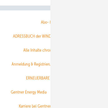
Abo- & Leserservice
ADRESSBUCH der WIND- und SOLARENERGIE
AGB
Alle Inhalte chronologisch
Anmelden
Anmeldung & Registrierung
Datenschutz
E-Paper
ERNEUERBARE ENERGIEN abonnieren
Gentner Energy Media
Gentner Verlag
Impressum
Karriere bei Gentner
Team
Mediaservice