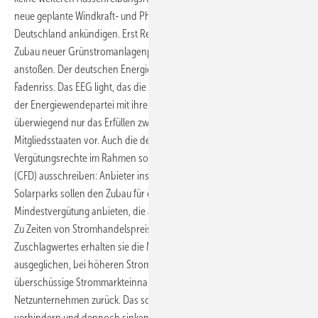
neue geplante Windkraft- und Photovoltaik-Kapazitäten in
Deutschland ankündigen. Erst Recht kann sie dann vorerst keinen
Zubau neuer Grünstromanlagenprojekten durch Zuschläge mehr
anstoßen. Der deutschen Energiewende droht der sprichwörtliche
Fadenriss. Das EEG light, das die obersten deutschen Parlamentarier
der Energiewendepartei mit ihrem Antrag anvisieren, sieht
überwiegend nur das Erfüllen zweier EU-Vorgaben für die
Mitgliedsstaaten vor. Auch die deutsche BNetzA soll künftig
Vergütungsrechte im Rahmen sogenannter Contracts for Difference
(CFD) ausschreiben: Anbieter insbesondere von Wind- und
Solarparks sollen den Zubau für eine noch knapp rentable
Mindestvergütung anbieten, die auch die Maximalvergütung sein wird.
Zu Zeiten von Stromhandelspreisen unterhalb des CFD-
Zuschlagwertes erhalten sie die Mindereinnahmen durch Zuschuss
ausgeglichen, bei höheren Stromhandelspreisen geben sie
überschüssige Strommarkteinnahmen an den Staat oder die
Netzunternehmen zurück. Das soll spekulative Ausschreibungsgebote
verhindern und dennoch sinkende wettbewerbsfähige