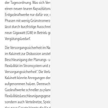
der Tagesordnung. Was sich Versorgungssicherheit nennt, zielt auf
einen neuen teuren Kapazitätsmarkt mit der Vergütung speziell neuer
Erdgaskraftwerke nur dafür vor, dass diese ihre Kapazitäten für
Phasen mit wenig Grünstromerzeugung vorhalten. Das StromVKG
lässt durch kurzfristige Ausschreibungen bis 2031 Gaskraftwerke mit
neun Gigawatt (GW) in Betrieb gehen bei wohl hohem
Vergütungsbedarf.
Die Versorgungssicherheit im Namen trägt auch der am 15. Juli wohl
im Kabinett zur Diskussion anstehenden „Entwurf eines Gesetzes zur
Beschleunigung der Planungs- und Genehmigungsverfahren für mehr
Flexibilität im Stromsystem und zur Gewährleistung der
Versorgungssicherheit“. Die Verbändeanhörung stand bereits an, das
Kabinett könnte Anregungen der Branchenvertretenden
aufgenommen haben. Demnach würden nicht nur die neuen
Gaskraftwerke schneller zu planen sein, wie das
Flexibilitätsbeschleunigungsgesetz im ersten Entwurf es vorsah,
sondern auch Verteilnetze, Speicher oder Erneuerbare-Anlagen. Und
das neue Gesetz könnte die für die Versorgungssicherheit ebenso