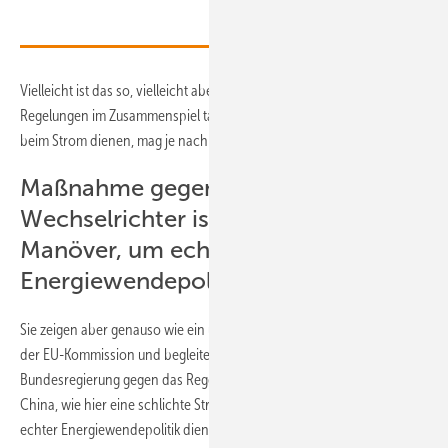
Vielleicht ist das so, vielleicht aber auch nicht. Ob die beiden
Regelungen im Zusammenspiel tatsächlich der Versorgungssicherheit
beim Strom dienen, mag je nach Ausführung dahingestellt sein.
Maßnahme gegen China-
Wechselrichter ist vor allem:
Manöver, um echte
Energiewendepolitik zu vermeiden
Sie zeigen aber genauso wie ein unlängst erfolgtes neues Manöver
der EU-Kommission und begleitende Äußerungen aus der
Bundesregierung gegen das Regenerativenergien-Technik-Exportland
China, wie hier eine schlichte Strategie vor allem der Vermeidung
echter Energiewendepolitik dient: Die EU-Kommission hat