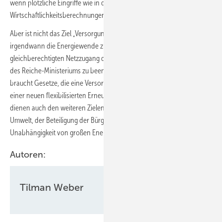
wenn plötzliche Eingriffe wie in den Komponentenmarkt die
Wirtschaftlichkeitsberechnungen umwerfen.
Aber ist nicht das Ziel „Versorgungssicherheit“ wenigstens ein Garant,
irgendwann die Energiewende zu vollenden? Nicht ohne
gleichberechtigten Netzzugang der Erneuerbaren, den das Netzpaket
des Reiche-Ministeriums zu beenden droht, nicht ohne EEG: Es
braucht Gesetze, die eine Versorgungssicherheit gezielt auf Basis
einer neuen flexibilisierten Erneuerbare-Energien-Welt aufbaut. Sie
dienen auch den weiteren Zielen der Energiewende: einer sauberen
Umwelt, der Beteiligung der Bürger an der Energieversorgung und zur
Unabhängigkeit von großen Energiekonzernen.
Autoren:
Tilman Weber