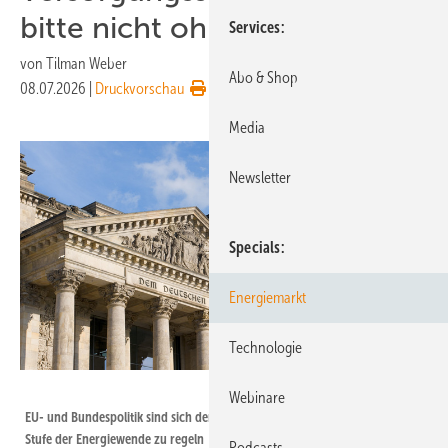
bitte nicht ohne EEG!
Services
von
Tilman Weber
Abo & Shop
08.07.2026
|
Druckvorschau
Media
Newsletter
Specials
Energiemarkt
Technologie
Andrew Buckin - stock.adobe.com
Webinare
EU- und Bundespolitik sind sich derzeit einig – im Vermeiden, die nächste
Stufe der Energiewende zu regeln
Podcasts