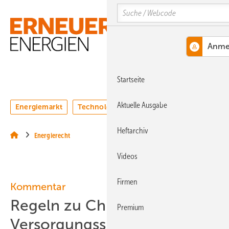
Springe
Springe
Springe
Search
auf
auf
auf
Hauptinhalt
Hauptmenü
SiteSearch
MENÜ
Startseite
Aktuelle Ausgabe
Energiemarkt
Technologie
Webinare
Podcasts
Heftarchiv
Energierecht
Videos
Firmen
Kommentar
Regeln zu China und
Premium
Versorgungssicherheit –