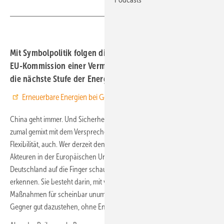
Mit Symbolpolitik folgen die Bundesregierung und die
EU-Kommission einer Vermeidungsstrategie. Sie wagen
die nächste Stufe der Energiewende nicht.
Erneuerbare Energien bei Google bevorzugen
China geht immer. Und Sicherheit wie nun die Versorgungssicherheit,
zumal gemixt mit dem Versprechen von Beschleunigung und
Flexibilität, auch. Wer derzeit den regierenden energiepolitischen
Akteuren in der Europäischen Union und insbesondere in
Deutschland auf die Finger schaut, sollte deren Vermeidungsstrategie
erkennen. Sie besteht darin, mit vermeintlichen oder echten
Maßnahmen für scheinbar unumstrittene Ziele und gegen klare
Gegner gut dazustehen, ohne Energiewendpolitik zu wagen.