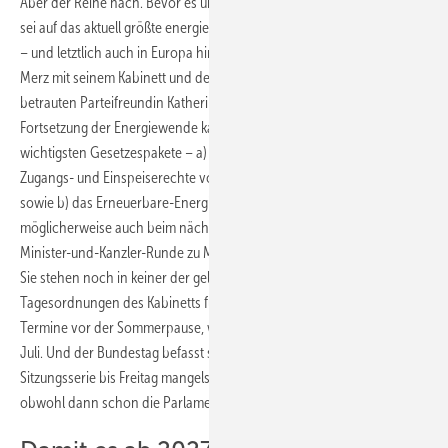
Aber der Reihe nach. Bevor es um diesen strategischen Ansatz geht,
sei auf das aktuell größte energiepolitische Versäumnis in Deutschland
– und letztlich auch in Europa hingewiesen: Bundeskanzler Friedrich
Merz mit seinem Kabinett und der darin mit der Energiepolitik
betrauten Parteifreundin Katherina Reiche können sich auf eine
Fortsetzung der Energiewende kaum noch einigen. Die zwei
wichtigsten Gesetzespakete – a) zum Netzausbau mitsamt der
Zugangs- und Einspeiserechte von Erneuerbare-Energien-Anlagen
sowie b) das Erneuerbare-Energien-Gesetz (EEG) – sind
möglicherweise auch beim nächsten Treffen der wöchentlichen
Minister-und-Kanzler-Runde zu Mitte Juli noch nicht einigungsfähig.
Sie stehen noch in keiner der geleakten mutmaßlichen
Tagesordnungen des Kabinetts für einen der drei noch übrigen
Termine vor der Sommerpause, weder am 15., noch am 22. oder 29.
Juli. Und der Bundestag befasst sich in der am Mittwoch gestarteten
Sitzungsserie bis Freitag mangels Kabinettsentwurf noch nicht damit,
obwohl dann schon die Parlamentsferien beginnen.