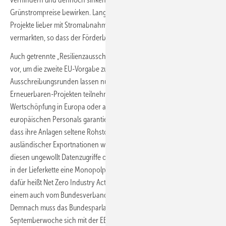
Grünstrompreise bewirken. Langfristig sollen die Projektierenden die
Projekte lieber mit Stromabnahmeverträgen an Unternehmen
vermarkten, so dass der Förderbedarf entfällt.
Auch getrennte „Resilienzausschreibungen“ sieht der Grünenentwurf
vor, um die zweite EU-Vorgabe zu erfüllen: Diese
Ausschreibungsrunden lassen nur qualifizierte Anbieter von
Erneuerbaren-Projekten teilnehmen. Sie müssen mehr
Wertschöpfung in Europa oder auch eine gute Ausbildung
europäischen Personals garantieren. Und sie müssen ausschließen,
dass ihre Anlagen seltene Rohstoffe oder Datenverarbeitungstechnik
ausländischer Exportnationen wie insbesondere China nutzen und
diesen ungewollt Datenzugriffe oder auch durch eigene Abhängigkeit
in der Lieferkette eine Monopolposition ermöglichen. Das EU-Gesetz
dafür heißt Net Zero Industry Act (NZIA). Und der Grünenvorstoß folgt
einem auch vom Bundesverband Windenergie aufgestellten Fahrplan:
Demnach muss das Bundesparlament spätestens in der zweiten
Septemberwoche sich mit der EEG-Reform beschäftigen. Das könnte