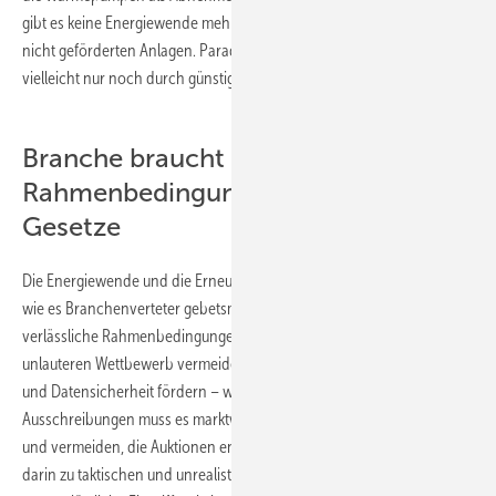
gibt es keine Energiewende mehr. Bestenfalls gibt es noch eine mit
nicht geförderten Anlagen. Paradoxerweise bleiben die dann
vielleicht nur noch durch günstige chinesische Bauteile wirtschaftlich.
Branche braucht verlässliche
Rahmenbedingungen und klare
Gesetze
Die Energiewende und die Erneuerbare-Energien-Akteure brauchen,
wie es Branchenverteter gebetsmühlengleich wiederholen,
verlässliche Rahmenbedingungen, klare Gesetze. Das NZIA mag
unlauteren Wettbewerb vermeiden, heimische Wertschöpfung stärken
und Datensicherheit fördern – wenn es klare Regeln vorgibt. In den
Ausschreibungen muss es marktwirtschaftlichen Wettbewerb zulassen
und vermeiden, die Auktionen entweder abzuwürgen oder umgekehrt
darin zu taktischen und unrealistischen Niedrigstgeboten zu verleiten,