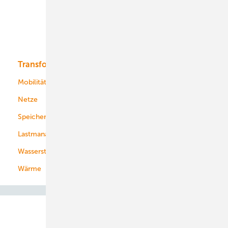
Offshore-Wind
Solar
Bioenergie
Transformation
Energieversorger
Service
Mobilität
Kommunen
Netze
Stadtwerke
Speicher
Energiekonzerne
Lastmanagement
Wasserstoff
Wärme
Abo- & Leserservice