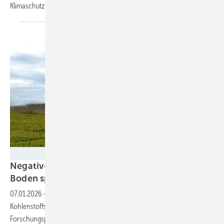
Klimaschutz weltweit unter Druck
gerät.
Dirk Sachse / GFZ
Negativ-Emissionen: Welche Rolle kann der
Boden
spielen?
07.01.2026
-
Um Klimaneutralität zu erreichen, müssen
Kohlenstoffsenken CO₂ aus der Luft aufnehmen. Das
Forschungsprojekt „RESET“ untersucht jetzt Potenziale und