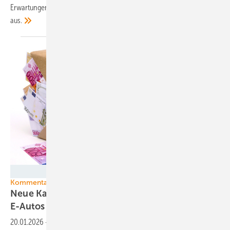
Erwartungen für die kommenden zwei Jahre fallen aber anders
aus.
Dan Race - stock.adobe.com
Kommentar
Neue Kaufprämie: Wichtiger Preisnachlass für
E-Autos
20.01.2026
-
Die Bundesregierung baut die Förderung für Pkw mit