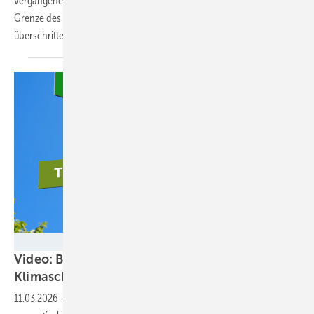
vergangenen Jahrzehnt deutlich an. Forscher warnen: Die 1,5-Grad-
Grenze des Pariser Abkommens könnte schon vor 2030 langfristig
überschritten
werden.
cevahir - stock.adobe.com
Video: Bürger:innen sagen ihre Meinung zu
Klimaschutzpaket
11.03.2026
-
Tübingen arbeitet seit Jahren erfolgreich an der