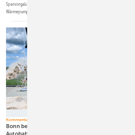
Sparvorgaben zum Opfer fallen, fürchtet der Bundesverband
Wärmepumpe.
Die Autobahn GmbH des Bundes
Kommentar
Bonn beschwört den Klimaschutz, Berlin baut
Autobahnen