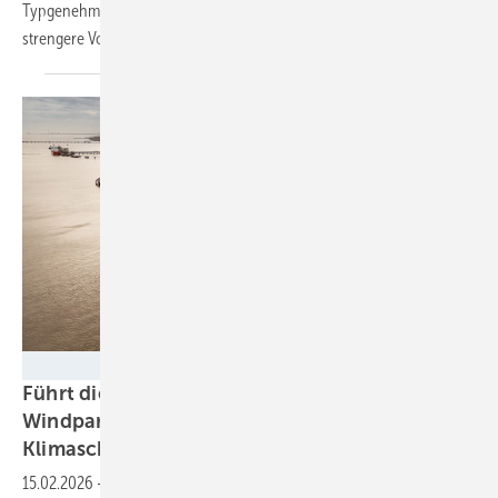
Typgenehmigungsverbrauch liegt. Nun fordern die Wissenschaftler
strengere
Vorgaben.
Frank Henshall - Exolum
Führt dieser grau-grüne Biosprit im
Windparkverkehr zu Resilienz und
Klimaschutz?
15.02.2026
-
Ein Speicher für Schiffssprit im englischen Humber-