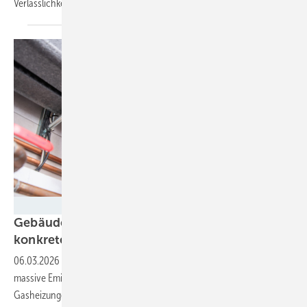
Verlässlichkeit für notwendige
Investitionen.
Tomasz Zajda - stock.adobe.com
Gebäudemodernisierungsgesetz: Studie legt
konkrete Zahlen zur CO₂-Lücke
vor
06.03.2026
-
Das Öko-Institut berechnet auf Basis der Eckpunkte
massive Emissionssteigerungen, weil künftig wieder Öl- und
Gasheizungen verbaut werden dürfen. Damit die neuen Instrumente