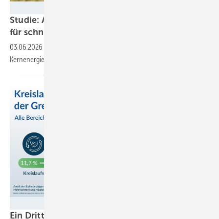
Julian Rettig / ausgestrahlt
Studie: Atomenergie ist keine wirksame Option
für schnellen und bezahlbaren
Klimaschutz
03.06.2026
-
Zu teuer, zu aufwändig, zu unflexibel: Darum passt
Kernenergie nicht in ein Stromsystem der
Zukunft.
Bertelsmann Stiftung
Ein Drittel der ausgeschriebenen Jobs in