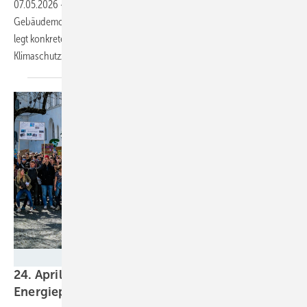
07.05.2026
-
Der Referentenentwurf für das
Gebäudemodernisierungsgesetz streicht die 65-Prozent-Regel und
legt konkrete Stufen für die „Bio-Treppe“ fest. Doch ein zentrales
Klimaschutzziel taucht gar nicht
auf.
Fridays for Future
24. April: Bundesweite Proteste gegen Reiches
Energiepolitik