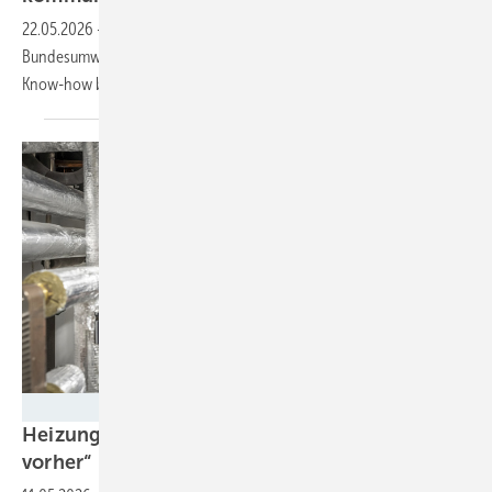
22.05.2026
-
Mit 13,4 Millionen Euro unterstützt das
Bundesumweltministerium das Projekt „BEKOMM“, das Kommunen mit
Know-how beim Thema Wind und Freiflächen-PV versorgen
will.
Bundesverband Wärmepumpe
Heizungsgesetz: „Regelungen komplizierter als
vorher“