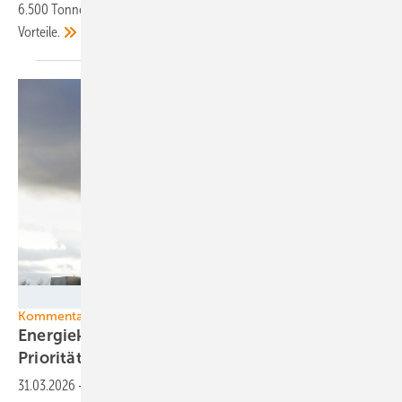
6.500 Tonnen CO₂ im Jahr. Doch die Stadtwerke sehen noch mehr
Vorteile.
Anselm Baumgart - stock.adobe.com
Kommentar
Energiekrise: Die Politik reagiert mit falschen
Prioritäten und Ideen von
gestern
31.03.2026
-
Der Krieg am Golf zeigt mal wieder, wie gravierend sich