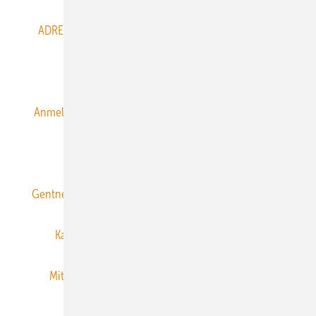
ADRESSBUCH der WIND- und SOLARENERGIE
AGB
Alle Inhalte chronologisch
Anmelden
Anmeldung & Registrierung
Datenschutz
E-Paper
ERNEUERBARE ENERGIEN abonnieren
Gentner Energy Media
Gentner Verlag
Impressum
Karriere bei Gentner
Team
Mediaservice
Mitgliedschaften und Engagement
Newsletter