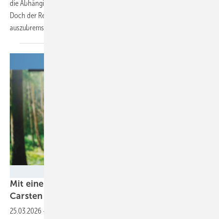
die Abhängigkeit von fossilen Brennstoffen in Deutschland auswirkt.
Doch der Regierung fällt nichts Besseres ein, als die Energiewende
auszubremsen. Echt
jetzt?
BMUKN/Christophe Gateau
Mit einem 12-Gigawatt-„Windbooster“ will
Carsten Schneider das Klimaziel 2030
retten
25.03.2026
-
Der Umweltminister legt ein Klimaschutzprogramm mit