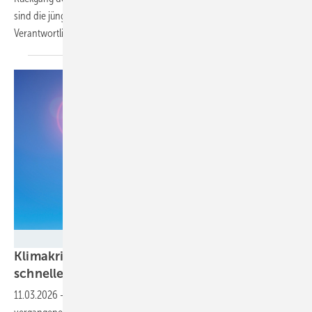
sind die jüngsten Entwicklungen noch gar nicht berücksichtigt.
Verantwortlich sind vor allem zwei
Sektoren.
Animaflora PicsStock - stock.adobe.com
Klimakrise: Die Erde erwärmt sich immer
schneller
11.03.2026
-
Wie eine neue Studie zeigt, stieg die Erwärmungsrate im