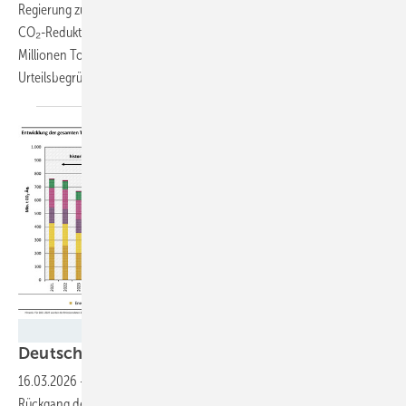
Regierung zu einem wirksamen Klimaschutzprogramm mit 65 Prozent
CO₂-Reduktion bis 2030 – doch die Klimaziellücke wächst auf 30
Millionen Tonnen. Die Deutsche Umwelthilfe analysiert die brisante
Urteilsbegründung und kündigt juristische Konsequenzen
an.
UBA
Deutschlands Klimaschutzlücke
wächst
16.03.2026
-
Die aktuellen Daten des Umweltbundesamtes zeigen: Der
Rückgang der Treibhausgasemissionen hat sich verlangsamt, dabei