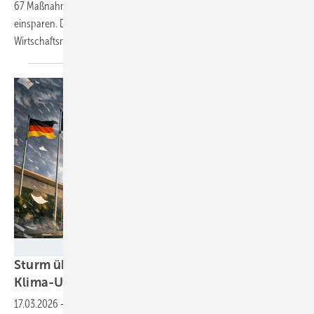
67 Maßnahmen vor und will so 27 Millionen Tonnen CO₂ zusätzlich
einsparen. Doch wie kann das gehen, wenn das
Wirtschaftsministerium ganz andere Pläne
hat?
GEM – erstellt mit Gemini
Sturm überm Kanzleramt: Höchstrichterliches
Klima-Urteil zwingt Regierung zum
Handeln
17.03.2026
-
Das Bundesverwaltungsgericht verpflichtet die