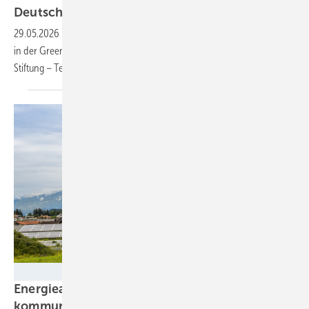
Deutschland ist
„grün“
29.05.2026
-
Fast drei Millionen Stellen wurden im vergangenen Jahr
in der Green Economy ausgeschrieben, ermittelte die Bertelsmann
Stiftung – Tendenz
steigend.
Photo Feats - stock.adobe.com
Energieagenturen bündeln Kräfte für die
kommunale
Energiewende