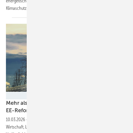
energetischen Transformation. Wie das gelingt, verrät Bernd Schott,
Klimaschutzbeauftragter der
Universitätsstadt.
lovelyday12 - stock.adobe.com
Mehr als 3.000 Unternehmen kritisieren
EE-Reformpläne
10.03.2026
-
Eine resiliente Energieerzeugung schütze die deutsche
Wirtschaft, betonen die Unterzeichner und fordern mehr