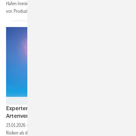
Hafen Immingham hält jetzt Biomethanol etwa zur Windparkwartung
vor. Produziert wird es
fernab.
Animaflora PicsStock - stock.adobe.com
Expertenbefragung: Extremwetter und
Artenverlust sind die größten
Risiken
23.01.2026
-
Der „Global Risks Report 2026“ ermittelt ökologische
Risiken als die größte Bedrohung der kommenden zehn Jahre. Die