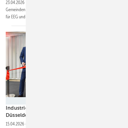
23.04.2026
-
Fridays for Future ruft in mehr als 60 Städten und
Gemeinden zu Aktionen auf. Gleichzeitig sorgen Referentenentwürfe
für EEG und Netzpaket für
Unruhe.
Henkel AG & Co. KGaA / Steffen Hauser
Industrielle Abwärme: Henkel versorgt
Düsseldorfer mit
Fernwärme
15.04.2026
-
Weniger Erdgas sorgt für eine jährliche Einsparung von