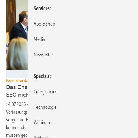
Services
Abo & Shop
Media
Newsletter
Bundesregierung/Steffen Kugler
Specials
Kommentar
Das Chaos beim Heizungsgesetz darf sich beim
Energiemarkt
EEG nicht
wiederholen
14.07.2026
-
Gestoppte Förderung und Zweifel an der
Technologie
Verfassungskonformität des Gebäudemodernisierungsgesetzes
sorgen bei Hausbesitzern und Handwerkern für Verunsicherung. Die
Webinare
kommenden Reformen des EEG und des Wind-auf-See-Gesetzes
müssen geordneter ablaufen, um einen Ausbaustopp bei Wind und
Podcasts