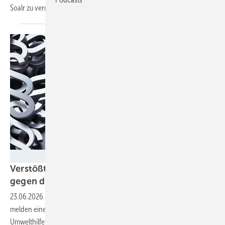
Soalr zu
vermeiden.
peterschreiber.media - stock.adobe.com
Verstößt das Gebäudemodernisierungsgesetz
gegen die
Verfassung?
23.06.2026
-
Die Wissenschaftlichen Dienste des Bundestages
melden einen fett gedruckten Zweifel an und die Deutsche
Umwelthilfe steht mit einer Klage schon in den
Startlöchern.