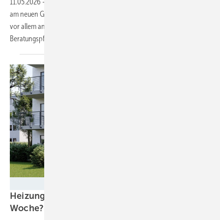
11.05.2026
-
Der Bundesverband Wärmepumpe bekräftigt seine Kritik
am neuen Gebäudemodernisierungsgesetz. Die Kritik entzündet sich
vor allem an Biotreppe, Grüngasquote und Wegfall der
Beratungspflicht.
Stiebel Eltron
Heizungsgesetz: Beschluss schon kommende
Woche?