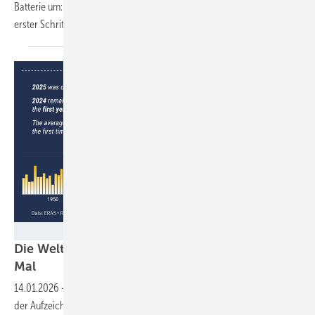
Batterie um: Wer wenig Geld hat, soll mehr bekommen. Ein guter
erster Schritt, aber weitere müssen schnell
folgen.
C3S / ECMWF
Die Welt reißt das 1,5-Grad-Ziel – zum dritten
Mal
14.01.2026
-
Die Jahre 2023 bis 2025 waren die wärmsten seit Beginn
der Aufzeichnung: Die globale Temperatur steigt, während