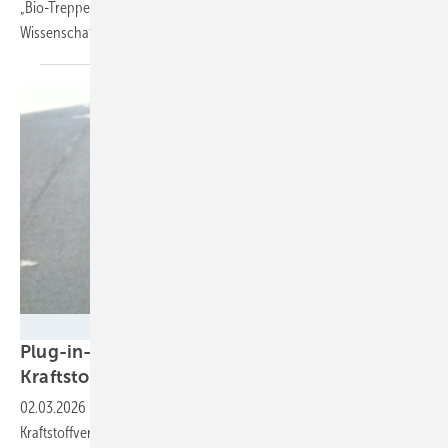
„Bio-Treppe“ und „Grüngas-Quote“ greifen, haben die
Wissenschaftler zwei
Forderungen.
Milena Wolf
Plug-in-Hybride verbrauchen deutlich mehr
Kraftstoff als
angenommen
02.03.2026
-
Eine aktuelle Studie zeigt, dass mittlere
Kraftstoffverbrauch von PHEV in Europa 300 Prozent über dem