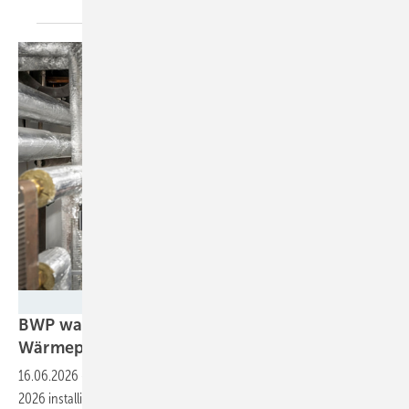
Bernd Lauter / Bundesverband Wärmepumpe (BWP) e.V.
BWP warnt: Förderkürzungen gefährden
Wärmepumpen-Boom
16.06.2026
-
Mehr als 120.000 Wärmepumpen sind im ersten Quartal
2026 installiert worden – auch dank der Förderung. Doch sie könnte