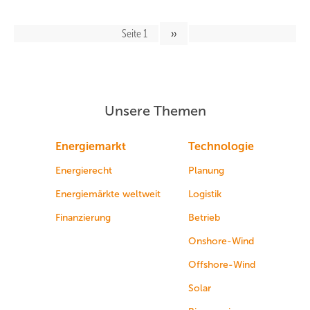
Seitennavigation
Seite 1
Nächste
››
Seite
Unsere Themen
Energiemarkt
Technologie
Energierecht
Planung
Energiemärkte weltweit
Logistik
Finanzierung
Betrieb
Onshore-Wind
Offshore-Wind
Solar