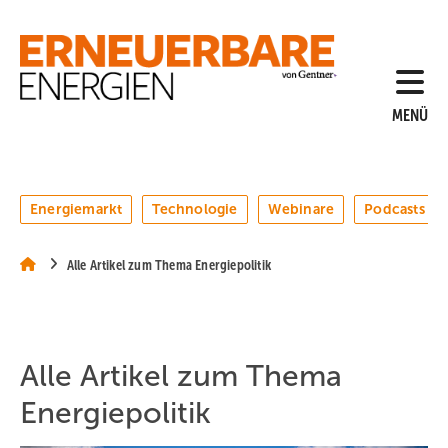
Springe
Springe
Springe
auf
auf
auf
Hauptinhalt
Hauptmenü
SiteSearch
MENÜ
Energiemarkt
Technologie
Webinare
Podcasts
Alle Artikel zum Thema Energiepolitik
Alle Artikel zum Thema
Energiepolitik