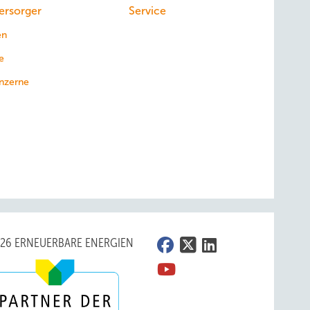
ersorger
Service
en
e
nzerne
026 ERNEUERBARE ENERGIEN