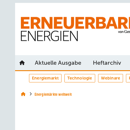
Springe
Springe
Springe
auf
auf
auf
Hauptinhalt
Hauptmenü
SiteSearch
Aktuelle Ausgabe
Heftarchiv
Energiemarkt
Technologie
Webinare
Energiemärkte weltweit