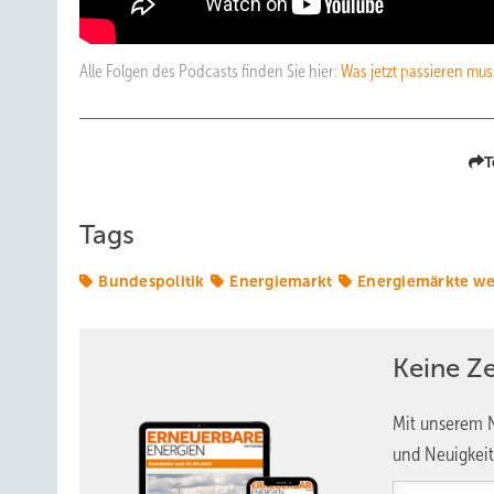
Alle Folgen des Podcasts finden Sie hier:
Was jetzt passieren mus
T
Tags
Bundespolitik
Energiemarkt
Energiemärkte we
Keine Z
Mit unserem N
und Neuigkeit