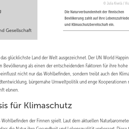
Julia Kivelä / Vi
g
Die Naturverbundenheit der finnischen
Bevölkerung zahlt auf ihre Lebenszufriede
und Klimaschutzbereitschaft ein.
nd Gesellschaft
 das glücklichste Land der Welt ausgezeichnet. Der UN World Happin
n Bevölkerung als einen der entscheidenden Faktoren für ihre hohe
einflusst nicht nur das Wohlbefinden, sondern treibt auch den Klim
Stadtentwicklung, bürgernahe Umweltpolitik und enge Kooperationen 
nft ebnen.
is für Klimaschutz
as Wohlbefinden der Finnen spielt. Laut dem aktuellen Naturbaromete
dass die Natur ihre Gesundheit und Lebensqualität verbessert. Diese t