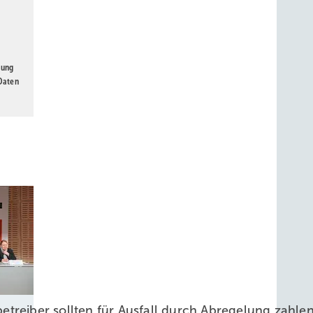
gung
 Daten
treiber sollten für Ausfall durch Abregelung zahl