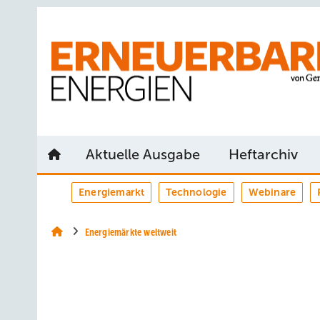
Springe
Springe
Springe
auf
auf
auf
Hauptinhalt
Hauptmenü
SiteSearch
Aktuelle Ausgabe
Heftarchiv
Energiemarkt
Technologie
Webinare
Energiemärkte weltweit