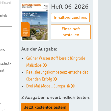
sit Finland
Heft 06-2026
nheit
Inhaltsverzeichnis
Einzelheft
bestellen
Aus der Ausgabe:
ess
Grüner Wasserstoff bereit für große
aschutz
Maßstäbe
mit
Realisierungskompetenz entscheidet
über den
Erfolg
Drei Mal Modell
Europa
2 Ausgaben unverbindlich testen:
r
Jetzt kostenlos testen!
ief