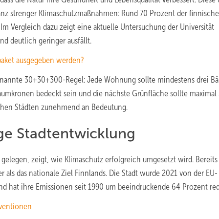
tanz strenger Klimaschutzmaßnahmen: Rund 70 Prozent der finnisch
m Vergleich dazu zeigt eine aktuelle Untersuchung der Universität
d deutlich geringer ausfällt.
spaket ausgegeben werden?
sogenannte 30+30+300-Regel: Jede Wohnung sollte mindestens drei B
 Baumkronen bedeckt sein und die nächste Grünfläche sollte maximal
nischen Städten zunehmend an Bedeutung.
ige Stadtentwicklung
i gelegen, zeigt, wie Klimaschutz erfolgreich umgesetzt wird. Bereit
er als das nationale Ziel Finnlands. Die Stadt wurde 2021 von der EU-
d hat ihre Emissionen seit 1990 um beeindruckende 64 Prozent red
bventionen