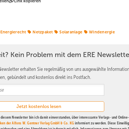
eilen
Link kopieren
Energierecht
Netzpaket
Solaranlage
Windenergie
eit? Kein Problem mit dem ERE Newslette
ewsletter erhalten Sie regelmäßig von uns ausgewählte Informatio
en, gebündelt und kostenlos direkt ins Postfach.
diesem Newsletter bin ich damit einverstanden, über interessante Verlags- und Online-
ken der Alfons W. Gentner Verlag GmbH & Co. KG
informiert zu werden. Diese Einwilli
t widerrufen und eine Abmeldung ist jederzeit möglich. Informationen zum Umgang mit