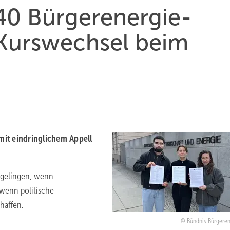
40 Bürgerenergie-
Kurswechsel beim
it eindringlichem Appell
r gelingen, wenn
 wenn politische
haffen.
Bündnis Bürgerene