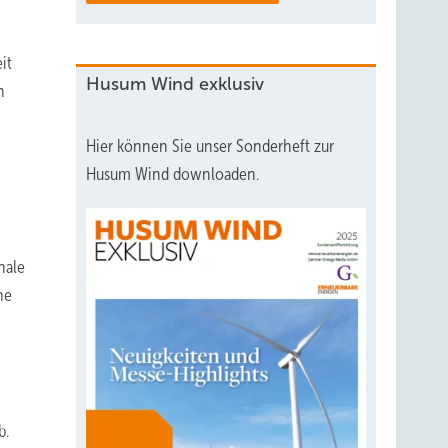
it
Husum Wind exklusiv
h
Hier können Sie unser Sonderheft zur
Husum Wind downloaden.
nale
he
b.