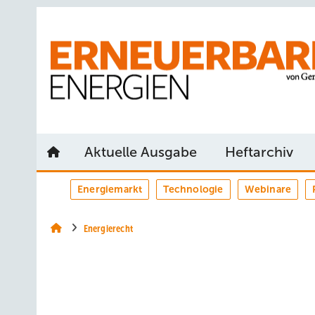
Springe
Springe
Springe
auf
auf
auf
Hauptinhalt
Hauptmenü
SiteSearch
Aktuelle Ausgabe
Heftarchiv
Energiemarkt
Technologie
Webinare
Energierecht