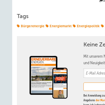
T
Tags
Bürgerenergie
Energiemarkt
Energiepolitik
Keine Z
Mit unserem N
und Neuigkeit
Bei Anmeldung zu 
Angebote
der Mar
kann ich jederzei