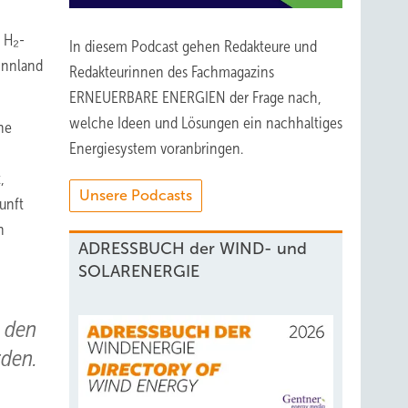
 H₂-
In diesem Podcast gehen Redakteure und
innland
Redakteurinnen des Fachmagazins
ERNEUERBARE ENERGIEN der Frage nach,
welche Ideen und Lösungen ein nachhaltiges
ne
Energiesystem voranbringen.
,
Unsere Podcasts
unft
n
ADRESSBUCH der WIND- und
SOLARENERGIE
 den
rden.