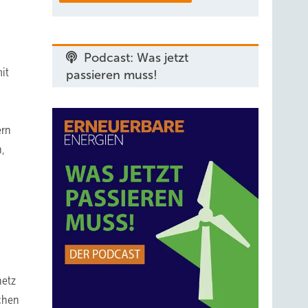
Podcast: Was jetzt
mit
passieren muss!
ern
n,
netz
ichen