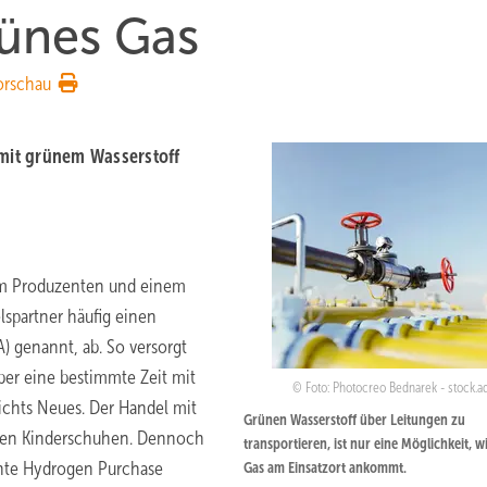
rünes Gas
orschau
it grünem ­Wasserstoff
nem Produzenten und einem
spartner häufig einen
) genannt, ab. So versorgt
ber eine bestimmte Zeit mit
Foto: Photocreo Bednarek - stock.
ichts Neues. Der Handel mit
Grünen Wasserstoff über Leitungen zu
 den Kinderschuhen. Dennoch
transportieren, ist nur eine Möglichkeit, w
te Hydrogen Purchase
Gas am Einsatzort ankommt.