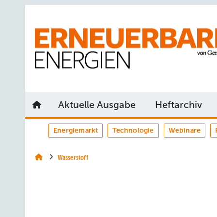
Springe
Springe
Springe
auf
auf
auf
Hauptinhalt
Hauptmenü
SiteSearch
Aktuelle Ausgabe
Heftarchiv
Energiemarkt
Technologie
Webinare
Wasserstoff