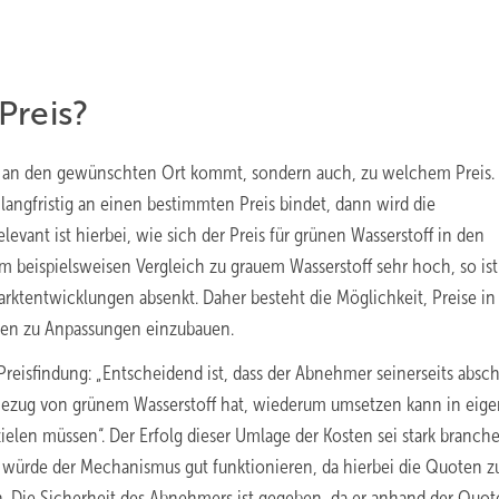
Preis?
toff an den gewünschten Ort kommt, sondern auch, zu welchem Preis.
 langfristig an einen bestimmten Preis bindet, dann wird die
elevant ist hierbei, wie sich der Preis für grünen Wasserstoff in den
m beispielsweisen Vergleich zu grauem Wasserstoff sehr hoch, so ist
arktentwicklungen absenkt. Daher besteht die Möglichkeit, Preise i
onen zu Anpassungen einzubauen.
Preisfindung: „Entscheidend ist, dass der Abnehmer seinerseits absc
 Bezug von grünem Wasserstoff hat, wiederum umsetzen kann in eig
ielen müssen“. Der Erfolg dieser Umlage der Kosten sei stark branch
r würde der Mechanismus gut funktionieren, da hierbei die Quoten z
. Die Sicherheit des Abnehmers ist gegeben, da er anhand der Quot