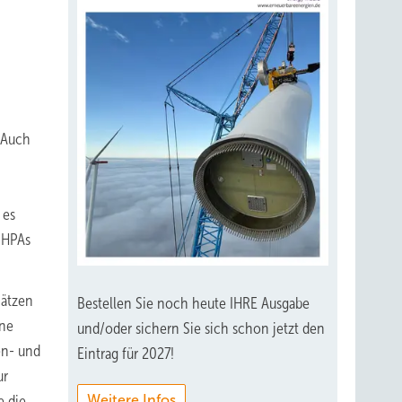
 Auch
 es
n HPAs
hätzen
Bestellen Sie noch heute IHRE Ausgabe
ene
und/oder sichern Sie sich schon jetzt den
en- und
Eintrag für 2027!
ur
Weitere Infos
e die