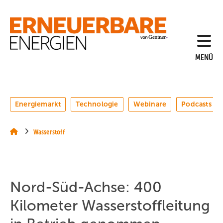
Springe
Springe
Springe
auf
auf
auf
Hauptinhalt
Hauptmenü
SiteSearch
MENÜ
Energiemarkt
Technologie
Webinare
Podcasts
Wasserstoff
Nord-Süd-Achse: 400
Kilometer Wasserstoffleitung