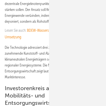
dezentrale Energieknotenpunkte, die regionale Wertschöpfung
stärken sollen. Der Ansatz soll Kreislaufwirtschaft mit der
Energiewende verbinden, indem Abfälle nicht verbrannt oder
deponiert, sondern als Rohstoff genutzt werden.
Lesen Sie auch:
BDEW-Wasserstoffmonitor: viele Pläne, wenig
Umsetzung
Die Technologie adressiert drei zentrale Herausforderungen: die
zunehmende Kunststoff- und Abfallbelastung, den Bedarf an
klimaneutralen Energieträgern sowie die Notwendigkeit resilienter und
regionaler Energiesysteme. Die Nachfrage aus der
Entsorgungswirtschaft zeigt laut Unternehmen ein erhebliches
Marktinteresse.
Investorenkreis aus Energie-,
Mobilitäts- und
Entsorgungswirtschaft