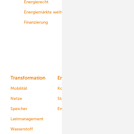
Energierecht
Planung
Energiemärkte weltweit
Logistik
Finanzierung
Betrieb
Onshore-Wind
Offshore-Wind
Solar
Bioenergie
Transformation
Energieversorger
Service
Mobilität
Kommunen
Netze
Stadtwerke
Speicher
Energiekonzerne
Lastmanagement
Wasserstoff