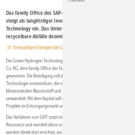
Das Family Office des SAP-Mitgründers Klaus Tschira
steigt als langfristiger Investor bei Green Hydrogen
Technology ein. Das Unternehmen wandelt nicht
recycelbare Abfälle dezentral in Wasserstoff um.
Erneuerbare Energien bei Google bevorzugen
Die Green Hydrogen Technology GmbH hat mit der Arboris GmbH &
Co. KG, dem Family Office der Familie Tschira, einen neuen Investor
gewonnen. Die Beteiligung soll die industrielle Skalierung der
Technologie vorantreiben, die nicht recycelbare Abfälle dezentral in
klimaneutralen Wasserstoff und nutzbares Kohlenstoffdioxid
umwandelt. Mit dem Kapital will das Unternehmen kommende
Projekte im Entsorgungsmarkt umsetzen.
Das Verfahren von GHT nutzt nicht recycelbare Abfälle als lokale
Ressource und wandelt diese vor Ort in Wasserstoff um. Die Anlagen
werden direkt dort errichtet, wo Abfälle anfallen. Dadurch entstehen