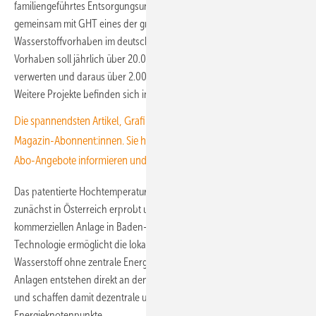
familiengeführtes Entsorgungsunternehmen aus Süddeutschland
gemeinsam mit GHT eines der größeren dezentralen
Wasserstoffvorhaben im deutschen Mittelstand zu realisieren. Das
Vorhaben soll jährlich über 20.000 Tonnen nicht recycelbare Abfälle
verwerten und daraus über 2.000 Tonnen Wasserstoff erzeugen.
Weitere Projekte befinden sich in Planung.
Die spannendsten Artikel, Grafiken und Dossiers erhalten unsere
Magazin-Abonnent:innen. Sie haben noch kein Abo? Jetzt über alle
Abo-Angebote informieren und Wissensvorsprung sichern.
Das patentierte Hochtemperatur-Vergasungsverfahren wurde
zunächst in Österreich erprobt und seit 2024 in einer ersten
kommerziellen Anlage in Baden-Württemberg eingesetzt. Die
Technologie ermöglicht die lokale Produktion von klimaneutralem
Wasserstoff ohne zentrale Energie- und Transportinfrastruktur. Die
Anlagen entstehen direkt an den Standorten der Abfallentstehung
und schaffen damit dezentrale und unabhängige
Energieknotenpunkte.