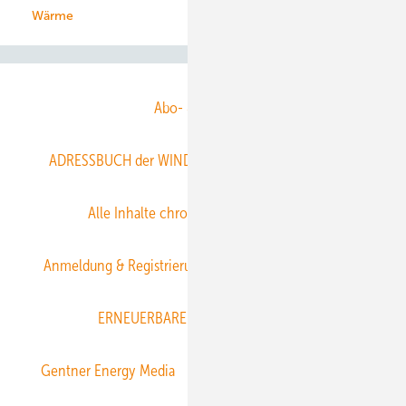
Wärme
Abo- & Leserservice
ADRESSBUCH der WIND- und SOLARENERGIE
AGB
Alle Inhalte chronologisch
Anmelden
Anmeldung & Registrierung
Datenschutz
E-Paper
ERNEUERBARE ENERGIEN abonnieren
Gentner Energy Media
Gentner Verlag
Impressum