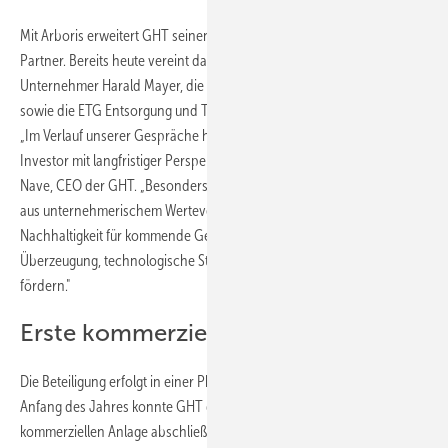
Mit Arboris erweitert GHT seinen Investorenkreis um einen weiteren
Partner. Bereits heute vereint das Unternehmen Gründer und
Unternehmer Harald Mayer, die RheinEnergie AG, die hylane GmbH
sowie die ETG Entsorgung und Transport GmbH als Gesellschafter.
„Im Verlauf unserer Gespräche haben wir Arboris als wertorientierten
Investor mit langfristiger Perspektive kennengelernt", sagt Robert
Nave, CEO der GHT. „Besonders begeistert hat uns die Kombination
aus unternehmerischem Werteverständnis, dem Anspruch,
Nachhaltigkeit für kommende Generationen zu ermöglichen, und der
Überzeugung, technologische Stärke aus Deutschland heraus zu
fördern."
Erste kommerzielle Anlage in Betrieb
Die Beteiligung erfolgt in einer Phase zunehmender Marktdynamik.
Anfang des Jahres konnte GHT die Inbetriebnahme der ersten
kommerziellen Anlage abschließen. Im kommenden Jahr plant ein