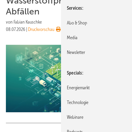
Wasserstoffproduktion aus
Services
Abfällen
von
Fabian Kauschke
Abo & Shop
08.07.2026
|
Druckvorschau
Media
Newsletter
Specials
Energiemarkt
Technologie
Webinare
@_ greta - stock.adobe.com
Podcasts