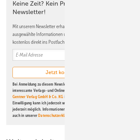
Keine Zeit? Kein Problem mit dem ERE
Newsletter!
Mit unserem Newsletter erhalten Sie regelmäßig von uns
ausgewählte Informationen und Neuigkeiten, gebündelt und
kostenlos direkt ins Postfach.
Bei Anmeldung zu diesem Newsletter bin ich damit einverstanden, über
interessante Verlags- und Online-Angebote
der Marken der Alfons W.
Gentner Verlag GmbH & Co. KG
informiert zu werden. Diese
Einwilligung kann ich jederzeit widerrufen und eine Abmeldung ist
jederzeit möglich. Informationen zum Umgang mit Daten finden Sie
auch in unserer
Datenschutzerklärung
.