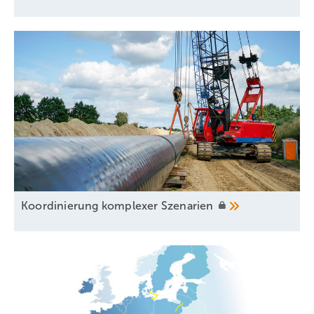
110 Unternehmen
beschäftigen sich nach einer
Analyse von Esys weltweit mit
natürlichem Wasserstoff.
Nahe Zukunft zeigt wenig Klarheit
Potenzielle Nutzungsarten für natürlichen Wasserstoff sind unter
Ko ordinierung komplexer
Szenarien
anderem die Koproduktion mit Helium, Geothermie oder die
Eigenstromversorgung von Bergbaustandorten. Für all diese Fälle
bräuchte es jedoch einen rechtlichen Rahmen für natürlichen
Wasserstoff, der nach dem europäischen Verband Hydrogen Europe
noch weitgehend fehlt. Dafür sind Anpassungen im Berg- und
Energierecht notwendig, um die Erkundung und Gewinnung zu