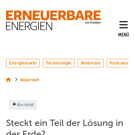
Springe
Springe
Springe
auf
auf
auf
Hauptinhalt
Hauptmenü
SiteSearch
MENÜ
Energiemarkt
Technologie
Webinare
Podcasts
Wasserstoff
Abo-Inhalt
Steckt ein Teil der Lösung in
der Erde?