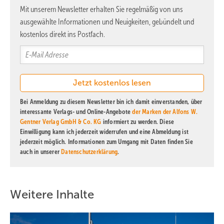
einfacher skalieren zu können. Die Technologie befinde sich aber
Mit unserem Newsletter erhalten Sie regelmäßig von uns
noch in den Kinderschuhen und gehe nicht über Laborexperimente
ausgewählte Informationen und Neuigkeiten, gebündelt und
hinaus.
kostenlos direkt ins Postfach.
Bislang wird nur an einem Ort
weltweit natürlicher
Bei Anmeldung zu diesem Newsletter bin ich damit einverstanden, über
Wasserstoff gewonnen und
interessante Verlags- und Online-Angebote
der Marken der Alfons W.
genutzt.
Gentner Verlag GmbH & Co. KG
informiert zu werden. Diese
Einwilligung kann ich jederzeit widerrufen und eine Abmeldung ist
jederzeit möglich. Informationen zum Umgang mit Daten finden Sie
auch in unserer
Datenschutzerklärung
.
Unklarheiten über Ansammlungen
Weitere Inhalte
Überhaupt wird bislang nur in einem Fall natürlicher Wasserstoff
gewonnen und genutzt. In Bourakébougou fördert Mali seit 2011 rund