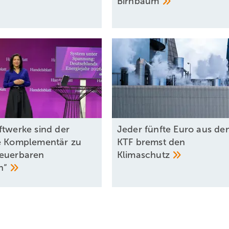
Birnbaum
ftwerke sind der
Jeder fünfte Euro aus de
e Komplementär zu
KTF bremst den
euerbaren
Klimaschutz
n“