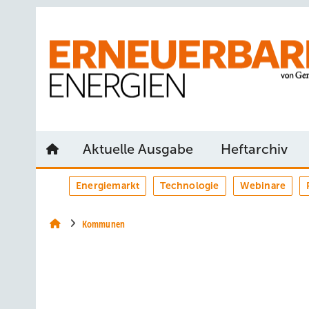
Springe
Springe
Springe
auf
auf
auf
Hauptinhalt
Hauptmenü
SiteSearch
Aktuelle Ausgabe
Heftarchiv
Energiemarkt
Technologie
Webinare
Kommunen