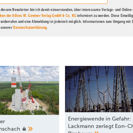
diesem Newsletter bin ich damit einverstanden, über interessante Verlags- und Online-
ken der Alfons W. Gentner Verlag GmbH & Co. KG
informiert zu werden. Diese Einwilli
t widerrufen und eine Abmeldung ist jederzeit möglich. Informationen zum Umgang mit
n unserer
Datenschutzerklärung
.
Energiewende in Gefahr:
ner
Lackmann zerlegt Eon-C
enschach