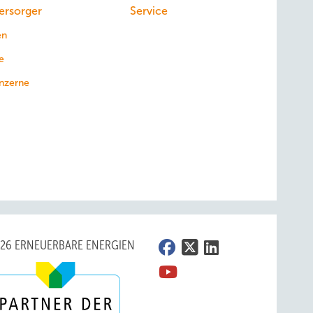
ersorger
Service
en
e
nzerne
026 ERNEUERBARE ENERGIEN