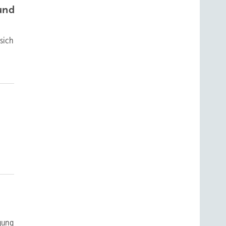
und
sich
igung