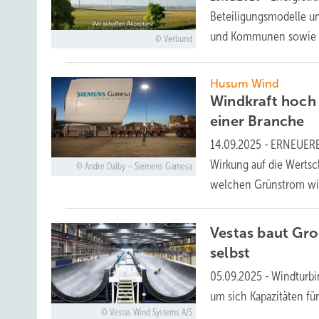
Beteiligungsmodelle u
und Kommunen sowie U
Verbund
Husum Wind
Windkraft hoch 
einer
Branche
14.09.2025
-
ERNEUERBA
Wirkung auf die Wertsc
Andre Dalby – Siemens Gamesa
welchen Grünstrom w
Vestas baut Gro
selbst
05.09.2025
-
Windturbi
um sich Kapazitäten fü
Vestas Wind Systems A/S