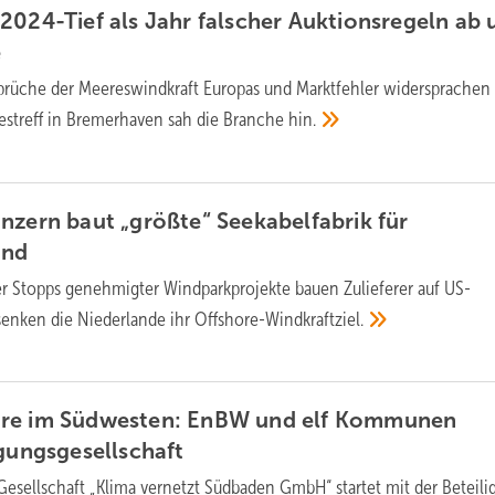
2024-Tief als Jahr falscher Auktionsregeln ab 
e
rüche der Meereswindkraft Europas und Marktfehler widersprachen 
estreff in Bremerhaven sah die Branche
hin.
nzern baut „größte“ Seekabelfabrik für
ind
ter Stopps genehmigter Windparkprojekte bauen Zulieferer auf US-
senken die Niederlande ihr
Offshore-Windkraftziel.
re im Südwesten: EnBW und elf Kommunen
igungsgesellschaft
Gesellschaft „Klima vernetzt Südbaden GmbH“ startet mit der Beteil