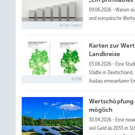
09.06.2026
-
Warum sic
und europäische Wert
Foto: Fronius
Karten zur Wert
Landkreise
03.06.2026
-
Eine Stud
Städte in Deutschland,
IÖW
Ausbau erneuerbarer E
Wertschöpfung 
möglich
30.04.2026
-
Eine neue
viel Geld ab 2033 in S