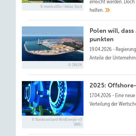
erreicht werden. Doch
monticellllo / Adobe Stock
helfen.
Polen will, da
punkten
19.04.2026
-
Regierung
Anteile der Unternehm
ORLEN
2025: Offshore-
17.04.2026
-
Eine neue 
Verteilung der Wertsch
Bundesverband WindEnergie e.V
(BWE)