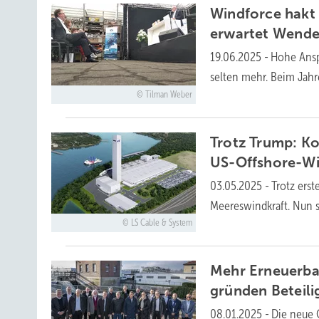
Windforce hakt 
erwartet
Wend
19.06.2025
-
Hohe Ansp
selten mehr. Beim Jahr
Tilman Weber
Trotz Trump: Ko
US-Offshore-W
03.05.2025
-
Trotz ers
Meereswindkraft. Nun 
LS Cable & System
Mehr Erneuerba
gründen
Beteil
08.01.2025
-
Die neue 