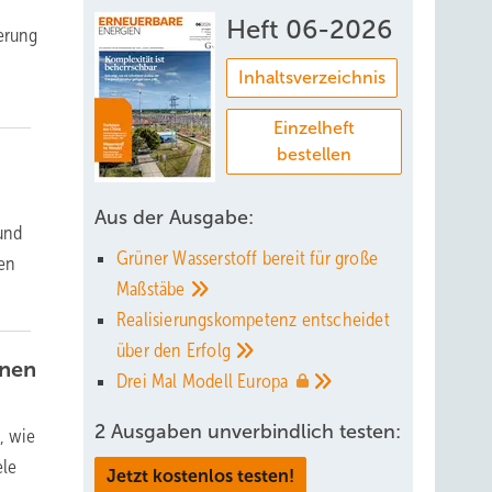
Heft 06-2026
ierung
Inhaltsverzeichnis
Einzelheft
bestellen
Aus der Ausgabe:
 und
Grüner Wasserstoff bereit für große
den
Maßstäbe
Realisierungskompetenz entscheidet
über den
Erfolg
unen
Drei Mal Modell
Europa
2 Ausgaben unverbindlich testen:
, wie
ele
Jetzt kostenlos testen!