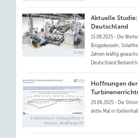
Aktuelle Studie
Deutschland
15.08.2025
-
Die Werts
Biogaskesseln, Solarth
DLR
Jahren kräftig gewachs
Deutschland Bestand
h
Hoffnungen der
Turbinenerrich
20.06.2025
-
Die Stimm
dritte Mal in fünfeinha
wind:research, Hamburg Messe +
Kongress, WindEnergy HH