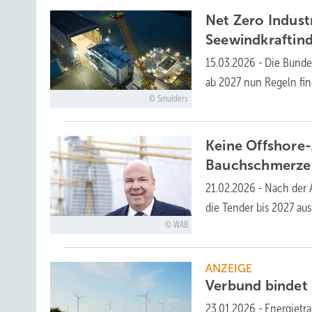
Net Zero Indust
Seewindkraftind
15.03.2026
-
Die Bunde
ab 2027 nun Regeln fi
Smulders
Keine Offshore
Bauchschmerz
21.02.2026
-
Nach der 
die Tender bis 2027 a
WAB
ANZEIGE
Verbund bindet
23.01.2026
-
Energietr