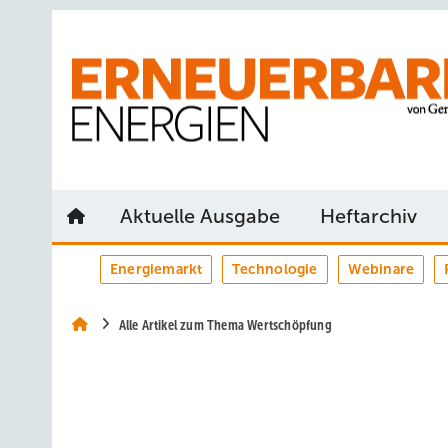
Springe
Springe
Springe
auf
auf
auf
Hauptinhalt
Hauptmenü
SiteSearch
Aktuelle Ausgabe
Heftarchiv
Energiemarkt
Technologie
Webinare
Alle Artikel zum Thema Wertschöpfung