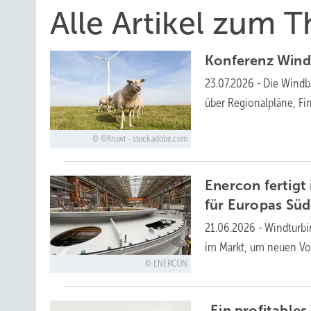
Alle Artikel zum
Konferenz Wind
23.07.2026
-
Die Windbr
über Regionalpläne, F
©Kruwt - stock.adobe.com
Enercon fertigt
für Europas
Süd
21.06.2026
-
Windturbi
im Markt, um neuen Vo
ENERCON
„Ein profitable