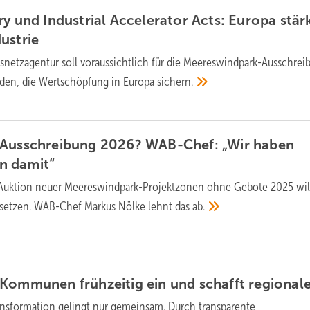
ry und Industrial Accelerator Acts: Europa stär
ustrie
snetzagentur soll voraussichtlich für die Meereswindpark-Ausschre
nden, die Wertschöpfung in Europa
sichern.
-Ausschreibung 2026? WAB-Chef: „Wir haben
en
damit“
Auktion neuer Meereswindpark-Projektzonen ohne Gebote 2025 will
ussetzen. WAB-Chef Markus Nölke lehnt das
ab.
 Kommunen frühzeitig ein und schafft regiona
ansformation gelingt nur gemeinsam. Durch transparente