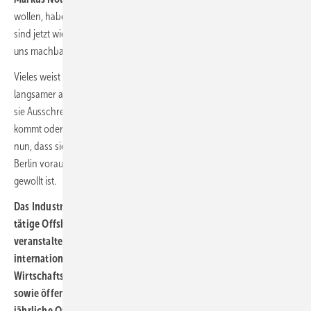
wollen, haben Ausschreibungsregeln geändert und umgesetzt und
sind jetzt wieder erfolgreich in der Spur. Das ist wohl alles auch bei
uns machbar.
Vieles weist darauf hin, dass ein Ausbremsen gewollt ist. Da wird
langsamer als vorher dran gearbeitet – und schon die Diskussion, ob
sie Ausschreibungen verschieben oder nicht, ob das Gesetz jetzt
kommt oder noch nicht, ist ein gewolltes Signal. Die Investoren sagen
nun, dass sie sich anderweitig umschauen, eine Reaktion, die sie in
Berlin voraussehen. Nochmals: Wir haben das Gefühl, dass das so
gewollt ist.
Das Industrienetzwerk WAB in Bremerhaven für in Deutschland
tätige Offshore-Windkraft- und Wasserstoffunternehmen
veranstaltet in Kooperation mit 23 nationalen und
internationalen europäischen Verbänden,
Wirtschaftsnetzwerken, staatlichen oder kommunalen Stellen
sowie öffentlichen Förderorganisationen und Hochschulen die
jährliche Offshore-Windenergie-Konferenz Windforce. Sie findet