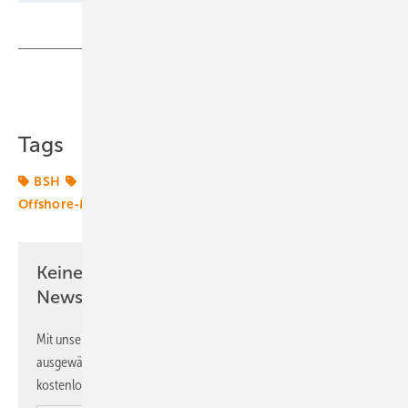
Teilen
Link kopieren
Tags
BSH
Energiemarkt
Energierecht
Gesetze
Offshore-Markt
Wertschöpfung
Windenergie
Keine Zeit? Kein Problem mit dem ERE
Newsletter!
Mit unserem Newsletter erhalten Sie regelmäßig von uns
ausgewählte Informationen und Neuigkeiten, gebündelt und
kostenlos direkt ins Postfach.