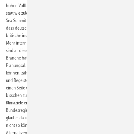
hohen Volllaststunden von jährlich 4000 Stunden Minimum erreichen
statt wie zuletzt nur 2.500. So ist auch die im Januar auf dem North
Sea Summit beschlossene Kooperation der Anrainerstaaten sinnvoll,
dass deutsche Offshore-Anlagen nicht nur ins deutsche Netz,
britische ins britische und dänische ins dänische Netz einspeisen.
Mehr internationale Vernetzung macht hier Sinn. Nichtsdestotrotz
sind all diese Dinge nicht über Nacht vom Himmel gefallen. Die
Branche hat sie teilweise schon länger gefordert. Auch wenn wir
Planungsabläufe in einer Behörde wie BSH nicht genau einschätzen
können, zählt vor allem auch, ob die Bundesregierung es nun mit Elan
und Begeisterung angeht. Die Realität ist doch gerade die: Auf der
einen Seite will sie mehr Gaskraftwerke – und Erneuerbare ein
bisschen zurückfahren. Auf der anderen Seite müssen sie die
Klimaziele erfüllen, wie das Bundesverwaltungsgericht der
Bundesregierung jetzt bestätigt hat, und dafür mehr tun. Und ich
glaube, da ist jetzt so ein bisschen Frust, dass sie auf der einen Seite
nicht so können, wie sie wollen, und ihnen andererseits die
Alternativen irgendwo fehlen.