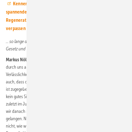
Kennen Sie unseren Youtube-Kanal? Hier finden Sie
spannende Interviews mit Experten aus der
Regenerativbranche. Abonnieren Sie uns einfach, und Sie
verpassen kein Video.
… so lange die Bundesregierung nicht das Windenergie-auf-See-
Gesetz und dessen Ausschreibungsregeln geändert hat …
Markus Nölke:
Ja. Wir haben Bauchschmerzen damit. Denn zu der
durch uns als Branche immer von der Politik eingeforderten
Verlässlichkeit und Planbarkeit des Offshore-Windkraftmarktes gehört
auch, dass die Ausschreibungen wie angekündigt stattfinden. Richtig
ist zugegeben zugleich, dass eine zweite gescheiterte Ausschreibung
kein gutes Signal setzen würde. Daher macht ein Verschieben des
zuletzt im Juni geplanten Wiederholungstenders schon Sinn – wenn
wir danach schnellstmöglich wieder in einen Ausschreibungsfaden
gelangen. Nur bleibt für uns unklar, warum die nächste Ausschreibung
nicht, wie wir empfehlen, noch im Herbst regulär stattfinden kann.