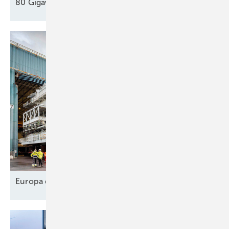
80 Gigawatt gegen die Dunkelflaute
?
Europa designt
Lieferkette