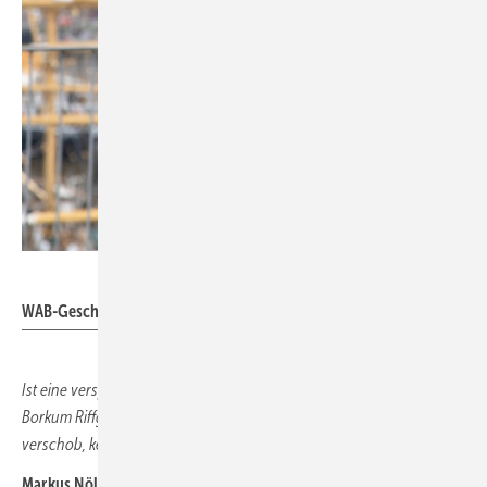
WAB
WAB-Geschäftsführer Markus Nölke
Ist eine verspätete Umspannplattform wie schon bei Windpark
Borkum Riffgrund 3, dessen Inbetriebnahme sich von 2025 auf 2026
verschob, kein Argument?
Markus Nölke:
Wichtiger ist zuerst, dass das Windenergie-auf-See-