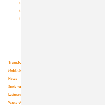
Energierecht
Planung
Energiemärkte weltweit
Logistik
Finanzierung
Betrieb
Onshore-Wind
Offshore-Wind
Solar
Bioenergie
Transformation
Energieversorger
Service
Mobilität
Kommunen
Netze
Stadtwerke
Speicher
Energiekonzerne
Lastmanagement
Wasserstoff