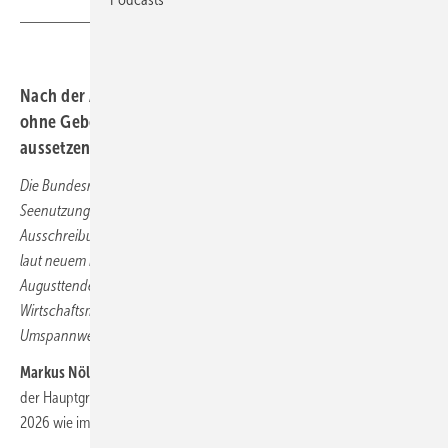
Nach der Auktion neuer Meereswindpark-Projektzonen
ohne Gebote 2025 will Berlin die Tender bis 2027
aussetzen. WAB-Chef Markus Nölke lehnt das ab.
Die Bundesregierung will nicht nur wie Ende 2025 von der
Seenutzungsbehörde BSH eingeleitet 2026 geplante
Ausschreibungen mit 3,5 Gigawatt erst 2027 veranstalten, sondern
laut neuem Kabinettsbeschluss wohl auch den gescheiterten
Augusttender mit 2,5 GW dann erst nachholen. Das
Wirtschaftsministerium nennt als Mitgrund die Verspätung eines
Umspannwerkes aus Spanien. Überrascht Sie die Begründung?
Markus Nölke:
Das hat uns irritiert. Entgegen dieser Begründung ist
der Hauptgrund aus Sicht der Regierung doch wohl eher, dass auch
2026 wie im vergangenen August wieder kein Investor bieten wird, …