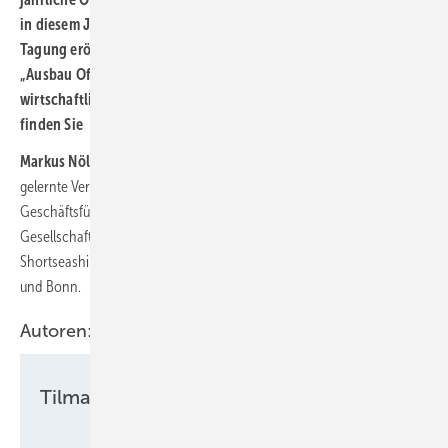
in diesem Jahr am 18. und 19. März in Bremerhaven statt. Die
Tagung eröffnet dieses Mal mit einer Podiumsdiskussion zu
„Ausbau Offshore-Wind zwischen politischen Wünschen und
wirtschaftlicher Realität“. Mehr Informationen zum Programm
finden Sie
hier
.
Markus Nölke
ist seit März 2024 Geschäftsführer der WAB. Der
gelernte Verkehrsbetriebswirt war davor knapp 14 Jahre lang
Geschäftsführer des in privat-öffentlicher Partnerschaft geführten
Gesellschaft zur Förderung der Kurzseeverkehrs SPC
Shortseashipping Inland Waterway Promotion Center in Hamburg
und Bonn.
Autoren:
Tilman Weber