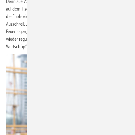
Denn alle Vorschläge für verbesserte Ausschreibungsdesigns liegen
auf dem Tisch. Da muss Dampf auf dem Kessel sein. Uns überrascht
die Euphorie anderer Branchenverbände über das Verschieben aller
Ausschreibungen auf 2027. Ich möchte meine Hand nicht dafür ins
Feuer legen, dass nach so umfangreichem Verschieben ab 2027
wieder regulär ausgeschrieben wird. Zumal entlang der
Wertschöpfungskette sich somit alles zeitlich nach hinten verschiebt.