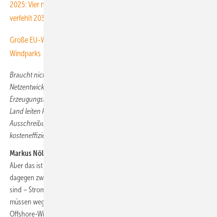
2025: Vier neue Meereswindparks stöpseln ein, doch Deutschland
verfehlt 2030-Ziel
Große EU-Wertschöpfung durch nächste europäische Offshore-
Windparks
Braucht nicht das BSH mehr Zeit? Es entwirft gerade den
Netzentwicklungsplan und plant Überbauungen von mehr
Erzeugungskapazität an der Umspannstation, als diese elektrisch an
Land leiten kann, geringere Leistungsdichten, zeitlich gestreckte
Ausschreibungen. Das soll Windschatten reduzieren, das Netz
kosteneffizienter nutzen.
Markus Nölke:
Es muss ja an diesen Stellschrauben gedreht werden.
Aber das ist alles schon länger bekannt. Die große Baustelle sind
dagegen zweiseitige CFDs, und auch dass PPAs weiterhin möglich
sind – Stromlieferverträge wie jüngst RWE mit Amazon. Und wir
müssen weg von Kapazitätsausbauzielen hin zu Ertragszielen. Denn
Offshore-Windkraftanlagen müssen wieder die auf See möglichen