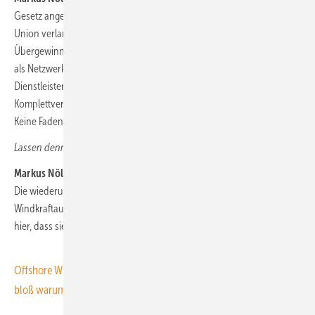
Gesetz angepasst wird, das WindSeeG. Die von der Europäischen
Union verlangten CFDs als Differenzverträge zum Ausgleich von
Übergewinnen und Untererlösen müssen eingearbeitet werden. Wir
als Netzwerk für die Wertschöpfungskette der Zulieferer und
Dienstleister haben eine andere Priorität als die fürs
Komplettverschieben auf 2027 eintretenden Windparkinvestoren:
Keine Fadenrisse in den Werken mehr wie vor fünf Jahren.
Lassen denn Bundesregierung und BSH noch einmal mit sich reden?
Markus Nölke:
Das BSH wird umsetzen, was die Bundesregierung will.
Die wiederum erscheint sehr zögerlich, den Offshore-
Windkraftausbau wie geplant voranzubringen. Unser Bauchgefühl ist
hier, dass sie andere Prioritäten hat wie den Bau neuer Gaskraftwerke.
Offshore Wind: Koalition folgt Branche und will Tender aussetzen –
bloß warum?