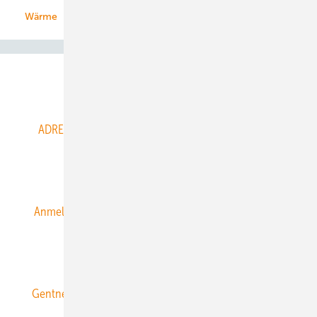
Wärme
Abo- & Leserservice
ADRESSBUCH der WIND- und SOLARENERGIE
AGB
Alle Inhalte chronologisch
Anmelden
Anmeldung & Registrierung
Datenschutz
E-Paper
ERNEUERBARE ENERGIEN abonnieren
Gentner Energy Media
Gentner Verlag
Impressum