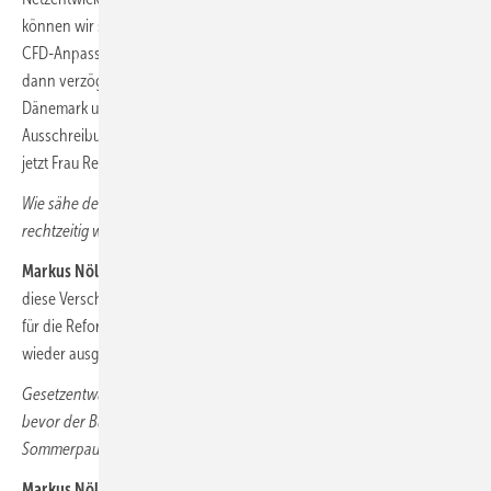
können wir schlecht beantworten. Die große Gefahr ist jetzt, dass die
CFD-Anpassung zu gering ausfällt, um die Bieter zurückzuholen. Und
dann verzögert sich das wieder. Diese Erfahrung haben wir zuletzt mit
Dänemark und Großbritannien gemacht. Den Fehler einer zu kleinen
Ausschreibungsreform könnten wir hierzulande überspringen. Ob das
jetzt Frau Reiche so umsetzt? Fingers crossed.
Wie sähe denn der Gesetzgebungsfahrplan aus, damit die Reformen
rechtzeitig wirken?
Markus Nölke:
Also erstmal wird ja auch der Bundestag überhaupt
diese Verschiebung erst noch verabschieden. Der weitere Fahrplan
für die Reformen der Gesetze müsste es so takten, dass im Herbst
wieder ausgeschrieben wird.
Gesetzentwürfe könnte das Kabinett aber doch schon vorlegen,
bevor der Bundestag den Fahrplan ändert, damit er vor der
Sommerpause noch abstimmen kann?
Markus Nölke:
UK und Dänemark haben es gezeigt, dass sie es