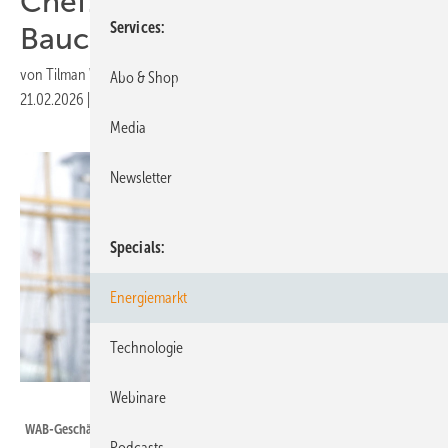
Chef: „Wir haben
Services
Bauchschmerzen damit“
von
Tilman Weber
Abo & Shop
21.02.2026
|
Druckvorschau
Media
Newsletter
Specials
Energiemarkt
Technologie
Webinare
WAB
WAB-Geschäftsführer Markus Nölke
Podcasts