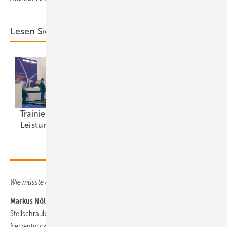
Lesen Sie auch:
Trainierte
Mehr Wert für
Leistun gsträger
Windstrom
Wie müsste denn die Schnellreform 2026 aussehen?
Markus Nölke:
Die zweiseitigen CFDs sind die wichtigste
Stellschraube dafür, dass es wieder Gebote gibt. Ob es dafür im
Netzentwicklungsplan schon gesenkte Parkleistungsdichten braucht,