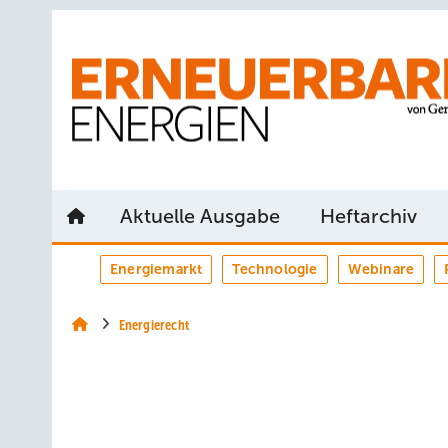
Springe
Springe
Springe
auf
auf
auf
Hauptinhalt
Hauptmenü
SiteSearch
Aktuelle Ausgabe
Heftarchiv
Energiemarkt
Technologie
Webinare
Energierecht