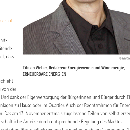
ler auf
art-
pätende
el, dass
Nicol
Tilman Weber, Redakteur Energiewende und Windenergie,
ERNEUERBARE ENERGIEN
schieht
g von der
Und dank der Eigenversorgung der Bürgerinnen und Bürger durch E
lagen zu Hause oder im Quartier. Auch der Rechtsrahmen für Ener
nen. Das am 13. November erstmals zugelassene Teilen von selbst erz
schaftliche Anreize durch entsprechende Regelung des Marktes
 und ohne Photovoltaik reichen bei weitem nicht aus“, monieren D