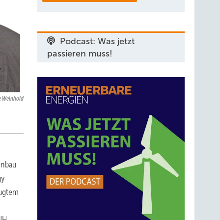
Podcast: Was jetzt
passieren muss!
e Weinhold
inbau
gy
eugtem
UH,