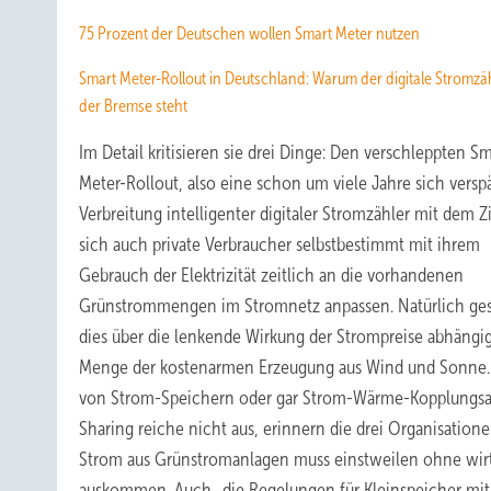
75 Prozent der Deutschen wollen Smart Meter nutzen
Smart Meter-Rollout in Deutschland: Warum der digitale Stromzäh
der Bremse steht
Im Detail kritisieren sie drei Dinge: Den verschleppten Sm
Meter-Rollout, also eine schon um viele Jahre sich vers
Verbreitung intelligenter digitaler Stromzähler mit dem Zi
sich auch private Verbraucher selbstbestimmt mit ihrem
Gebrauch der Elektrizität zeitlich an die vorhandenen
Grünstrommengen im Stromnetz anpassen. Natürlich ge
dies über die lenkende Wirkung der Strompreise abhängi
Menge der kostenarmen Erzeugung aus Wind und Sonne. 
von Strom-Speichern oder gar Strom-Wärme-Kopplungsan
Sharing reiche nicht aus, erinnern die drei Organisatio
Strom aus Grünstromanlagen muss einstweilen ohne wirt
auskommen. Auch „die Regelungen für Kleinspeicher mit