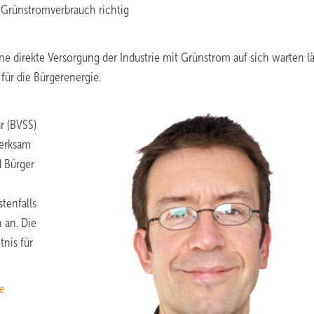
 Grünstromverbrauch richtig
direkte Versorgung der Industrie mit Grünstrom auf sich warten lä
t für die Bürgerenergie.
r (BVSS)
erksam
d Bürger
tenfalls
 an. Die
nis für
ie