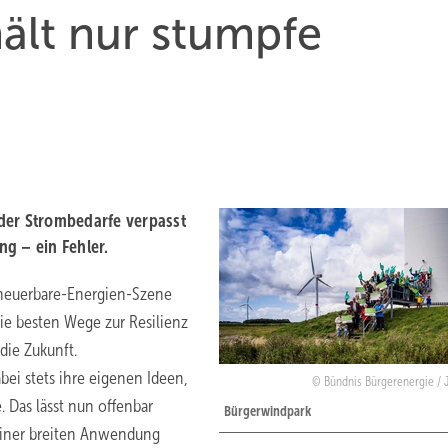
ält nur stumpfe
der Strombedarfe verpasst
g – ein Fehler.
rneuerbare-Energien-Szene
ie besten Wege zur Resilienz
die Zukunft.
ei stets ihre eigenen Ideen,
Bündnis Bürgerenergie / J
. Das lässt nun offenbar
Bürgerwindpark
einer breiten Anwendung