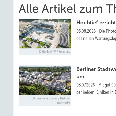
Alle Artikel zum
Hochtief errich
05.08.2026
-
Die Photo
des neuen Wartungsdep
Hochtief PPP Solutions
Berliner Stadtw
um
03.07.2026
-
Mit gut 9
der beiden Kliniken in 
Emanuele Contini / Berliner
Stadtwerke