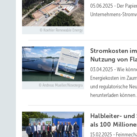
05.06.2025
-
Der Papie
Unternehmens-Stromver
Koehler Renewable Energy
Stromkosten im 
Nutzung von
Fl
03.04.2025
-
Wie könne
Energiekosten im Zaum 
Andreas Mueller/Novotegra
und regulatorische Neu
herunterladen
können.
Halbleiter- und
als 100 Million
15.02.2025
-
Feinmecha