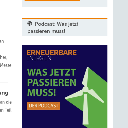
Podcast: Was jetzt
passieren muss!
 an
her,
 Messe
tung
rn die
n Teil