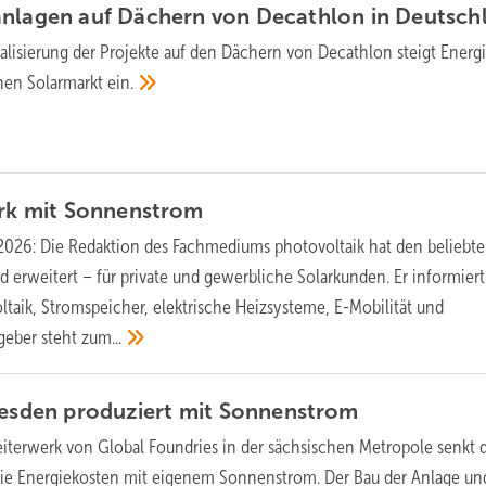
anlagen auf Dächern von Decathlon in
Deutsch
ealisierung der Projekte auf den Dächern von Decathlon steigt Energi
chen Solarmarkt
ein.
rk mit
Sonnenstrom
2026: Die Redaktion des Fachmediums photovoltaik hat den beliebt
nd erweitert – für private und gewerbliche Solarkunden. Er informiert
ltaik, Stromspeicher, elektrische Heizsysteme, E-Mobilität und
tgeber steht
zum...
resden produziert mit
Sonnenstrom
eiterwerk von Global Foundries in der sächsischen Metropole senkt 
e Energiekosten mit eigenem Sonnenstrom. Der Bau der Anlage un