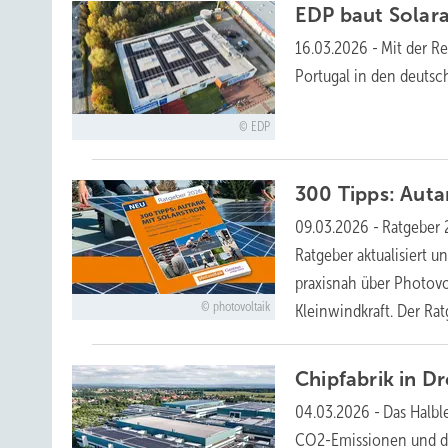
EDP baut Solar
16.03.2026
-
Mit der R
Portugal in den deuts
EDP
300 Tipps: Auta
09.03.2026
-
Ratgeber 
Ratgeber aktualisiert u
praxisnah über Photovo
photovoltaik
Kleinwindkraft. Der Ra
Chipfabrik in D
04.03.2026
-
Das Halbl
CO2-Emissionen und di