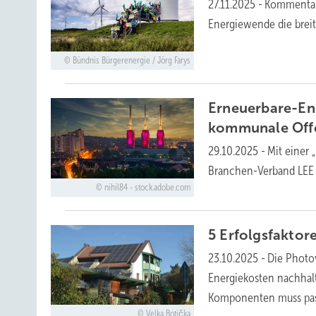
27.11.2025
-
Kommentar:
Energiewende die brei
Bündnis Bürgerenergie / Jörg Farys
Erneuerbare-En
kommunale
Off
29.10.2025
-
Mit einer
Branchen-Verband LEE 
nihil84 - stock.adobe.com
5 Erfolgsfaktor
23.10.2025
-
Die Photo
Energiekosten nachhal
Komponenten muss
pa
Velka Botička