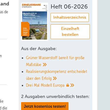
land
Heft 06-2026
as de
Inhaltsverzeichnis
Einzelheft
bestellen
Aus der Ausgabe:
en
Grüner Wasserstoff bereit für große
Maßstäbe
Realisierungskompetenz entscheidet
über den
Erfolg
Drei Mal Modell
Europa
2 Ausgaben unverbindlich testen:
die
Jetzt kostenlos testen!
d die