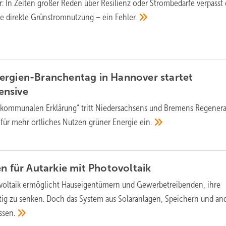
 In Zeiten großer Reden über Resilienz oder Strombedarfe verpasst 
te direkte Grünstromnutzung – ein
Fehler.
ergien-Branchentag in Hannover startet
ensive
 „kommunalen Erklärung“ tritt Niedersachsens und Bremens Regenera
für mehr örtliches Nutzen grüner Energie
ein.
en für Autarkie mit
Photovoltaik
voltaik ermöglicht Hauseigentümern und Gewerbetreibenden, ihre
tig zu senken. Doch das System aus Solaranlagen, Speichern und an
ssen.