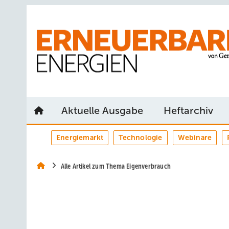
Springe
Springe
Springe
auf
auf
auf
Hauptinhalt
Hauptmenü
SiteSearch
Aktuelle Ausgabe
Heftarchiv
Energiemarkt
Technologie
Webinare
Alle Artikel zum Thema Eigenverbrauch