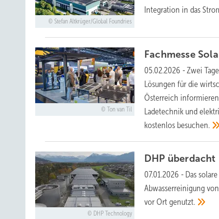
Integration in das St
Stefan Altkrüger/Global Foundries
Fachmesse Solar
05.02.2026
-
Zwei Tage
Lösungen für die wirts
Österreich informieren
Ton van Til
Ladetechnik und elek
kostenlos
besuchen.
DHP überdacht 
07.01.2026
-
Das solar
Abwasserreinigung von
vor Ort
genutzt.
DHP Technology