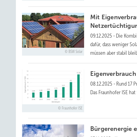
Mit Eigenverbra
Netzertüchtigu
09.12.2025
-
Die Kombin
dafür, dass weniger S
BSW Solar
müssen aber stabil
blei
Eigenverbrauch 
08.12.2025
-
Rund 17 P
Das Fraunhofer ISE hat
Fraunhofer ISE
Bürgerenergie e