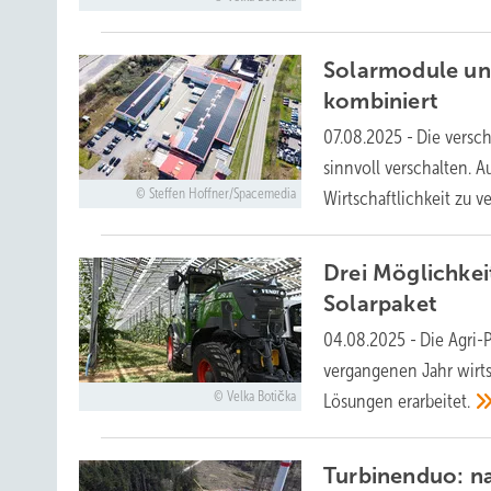
Solarmodule un
kombiniert
07.08.2025
-
Die versc
sinnvoll verschalten. 
Steffen Hoffner/Spacemedia
Wirtschaftlichkeit zu
ve
Drei Möglichkei
Solarpaket
04.08.2025
-
Die Agri-
vergangenen Jahr wirts
Velka Botička
Lösungen
erarbeitet.
Turbinenduo: na