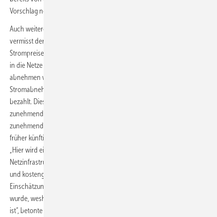
Vorschlag noch bis Ende des Jahres umzusetzen ist.“
Auch weitere Maßnahmen für die Direktvermarktung von Grünstrom
vermisst der BEE sowie den künftigen Umgang mit negativen
Strompreisen. Diese treten auf, wenn mehr Wind- oder Sonnenstrom
in die Netze fließen, als die Einkäufer auf den Strommärkten
abnehmen wollen und deshalb negative Strompreise eintreten.
Stromabnehmer bekommen dann die Abnahme des Stroms sogar
bezahlt. Diese durch die vermehrte wetterabhängige Einspeisung
zunehmende Entwicklung wird für die Grünstromanlagen künftig
zunehmend verlustreich, weil die Anlagenbetreiber dafür anders als
früher künftige keinen finanziellen Ausgleich mehr erhalten sollen.
„Hier wird eine große Chance vertan, die bereits bestehende
Netzinfrastruktur effizienter zu nutzen und somit zu einem schnelleren
und kostengünstigeren Ausbau der Erneuerbaren beizutragen. Eine
Einschätzung, die so auch bereits von der Bundesnetzagentur geteilt
wurde, weshalb der Vorschlag noch bis Ende des Jahres umzusetzen
ist“, betonte Peter.