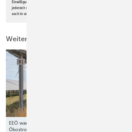
Einwilligung kann ich jederzeit widerrufen und eine Abmeldung ist
jederzeit möglich. Informationen zum Umgang mit Daten finden Sie
auch in unserer
Datenschutzerklärung
.
Weitere Inhalte
EEÖ warnt vor teuren Strompreisen ohne
Ökostromausbau in
Österreich