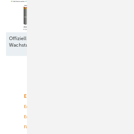
Offiziell 165 Gigawatt neue Windkraft 2025,
Wachstumsregionen verschieben
sich
Unsere Themen
Energiemarkt
Technologie
Energierecht
Planung
Energiemärkte weltweit
Logistik
Finanzierung
Betrieb