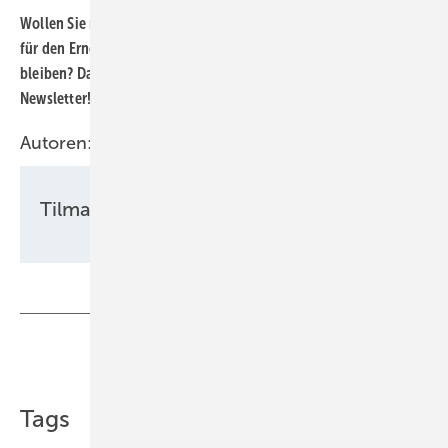
Wollen Sie regelmäßig über die Reformen am Energiemarkt und
für den Erneuerbare-Energien-Ausbau in Deutschland informiert
bleiben? Dann abonnieren Sie unseren kostenlosen
Newsletter!
Hier können Sie sich anmelden.
Autoren:
Tilman Weber
Teilen
Link kopieren
Tags