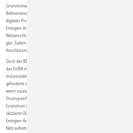
Grünstromanlagen zu beschleunigen. Zudem kündigt der
Referentenentwurf an, dass die Verteilnetzbetreiber über ein zentrales
digitales Programm im Internet den Investoren der Erneuerbare-
Energien-Anlagen unverbindlich Auskünfte über freie
Netzanschlusskapazitäten am anvisierten Netzverknüpfungspunkt
gibt. Zudem soll das Online-Tool aber auch über alternative
Anschlussmöglichkeiten informieren.
Doch der BEE äußert auch Kritik. Für innovative Netzanschlüsse biete
das EnBW in der Referentenentwurfsversion noch keinen Raum.
Insbesondere die von den Erneuerbare-Energien-Verbänden
geforderte sogenannte Überbauung der Netzverknüpfungspunkte,
wenn zusätzlich zu den Erneuerbare-Energien-Anlagen dort auch
Stromspeicher zum Einsatz kommen und überschüssig überzeugten
Grünstrom wegpuffern. Die vom BEE in einem eigenen Konzept
skizzierte Überbauung sieht den Anschluss von Erneuerbare-
Energien-Anlagen mit mehr Stromerzeugungskapazität vor, als das
Netz aufnehmen kann. Bei voller Wind- oder Sonnenstromerzeugung