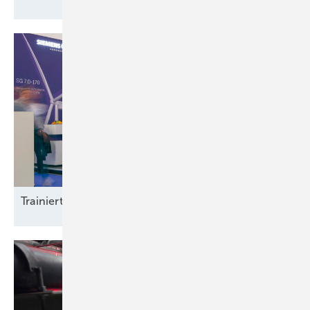
Trainierte
Leistun gsträger