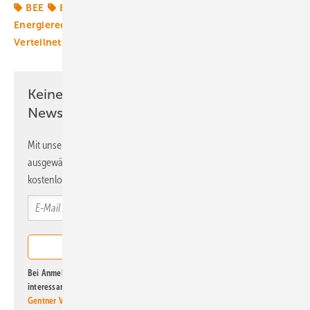
BEE
Eigenverbrauch
EnWG
Energiemarkt
Energierecht
Netzanschluss
Netzintegration
Verteilnetze
Keine Zeit? Kein Problem mit dem ERE
Newsletter!
Mit unserem Newsletter erhalten Sie regelmäßig von uns
ausgewählte Informationen und Neuigkeiten, gebündelt und
kostenlos direkt ins Postfach.
Bei Anmeldung zu diesem Newsletter bin ich damit einverstanden, über
interessante Verlags- und Online-Angebote
der Marken der Alfons W.
Gentner Verlag GmbH & Co. KG
informiert zu werden. Diese