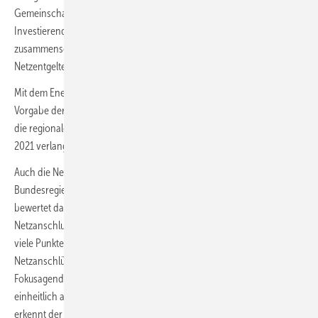
Gemeinschaften von Einwohnern und Unternehmen als
Investierende oder Betreibende von Erneuerbare-Energien-Anlagen
zusammenschließen, um die produzierte Energie ohne zusätzliche
Netzentgelte unter sich zu verteilen und zu nutzen.
Mit dem Energy Sharing holt die Bundesregierung verspätet eine
Vorgabe der Europäischen Union nach, die nationale Regelungen für
die regionalen Energiegemeinschaften schon bis Mitte des Jahres
2021 verlangt hatte.
Auch die Netzanschlüsse für Erneuerbare-Energien-Anlagen will die
Bundesregierung mit dem neuen EnWG vereinfachen. Der BEE
bewertet dazu: „Allgemein werden die Bedingungen für den
Netzanschluss von Erneuerbare-Energien-Anlagen verbesser, und
viele Punkte der im Branchendialog zur Beschleunigung von
Netzanschlüssen mit BMWK und Netzbetreibern erarbeiteten
Fokusagenda werden adressiert“. Auch einen verpflichtenden und
einheitlich ausgestalteten Kapazitätsreservierungsmechanismus
erkennt der BEE als Pluspunkt an, um den Netzanschluss für neue