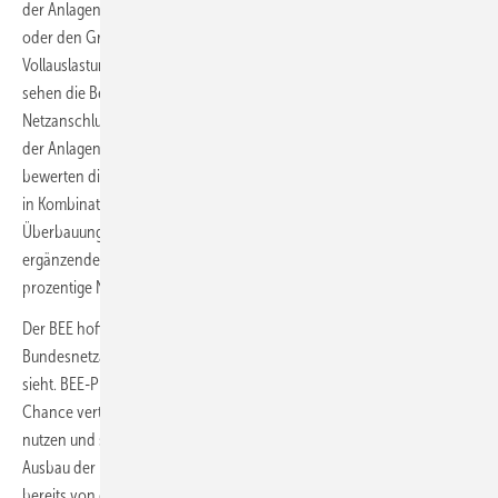
der Anlagen müssen diese dann daher ihren Betriebe herunterregeln
oder den Grünstrom in Elektrobatterien ausspeichern. Doch weil eine
Vollauslastund der Erneuerbare-Energien-Anlagen selten vorkommt,
sehen die Berechnungen bei einer Überbauung von 250 Prozent der
Netzanschlusskapazität die größte Wirtschaftlichkeit für die Betreiber
der Anlagen und die beste Netzauslastung. Als besonderes effektiv
bewerten die Berechnungen einen Netzanschluss von Photovoltaik-
in Kombination mit Windenergieanlagen innerhalb einer 250-Prozent-
Überbauung. Durch die wetterbedingt oft gegenläufige sich
ergänzende Einspeisung würde im Mittel in Deutschland eine 53-
prozentige Netzauslastung eintreten.
Der BEE hofft nun allerdings auch darauf, dass er die
Bundesnetzagentur als Unterstützerin einer Überbauungsregelung
sieht. BEE-Präsidentin Simone Peter sagte dazu: „Hier wird eine große
Chance vertan, die bereits bestehende Netzinfrastruktur effizienter zu
nutzen und somit zu einem schnelleren und kostengünstigeren
Ausbau der Erneuerbaren beizutragen. Eine Einschätzung, die so auch
bereits von der Bundesnetzagentur geteilt wurde, weshalb der