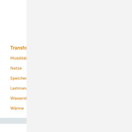
Onshore-Wind
Offshore-Wind
Solar
Bioenergie
Transformation
Energieversorger
Service
Mobilität
Kommunen
Netze
Stadtwerke
Speicher
Energiekonzerne
Lastmanagement
Wasserstoff
Wärme