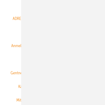
Abo- & Leserservice
ADRESSBUCH der WIND- und SOLARENERGIE
AGB
Alle Inhalte chronologisch
Anmelden
Anmeldung & Registrierung
Datenschutz
E-Paper
ERNEUERBARE ENERGIEN abonnieren
Gentner Energy Media
Gentner Verlag
Impressum
Karriere bei Gentner
Team
Mediaservice
Mitgliedschaften und Engagement
Newsletter