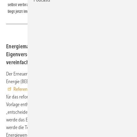
selbst verbrauchen. Ein Gesetzentwurf des Bundeswirtschaftsministeriums
liegt jetzt im Referentenstatus vor.
Energiemarkt-Gesetzentwurf erlaubt das Stromteilen zur
Eigenversorgung mit Erneuerbarenanlagen und
vereinfacht Netzzugänge. Doch bremst er Innovation?
Der Erneuerbarengesamtverband Bundesverband Erneuerbare
Energie (BEE) hat den am Mittwoch vorgestellten
Referentenentwurf des Bundeswirtschaftsministeriums
(BMWK)
für das reformierte Energiewirtschaftsgesetz (EnWG) gelobt. Die
Vorlage enthalte „viele begrüßenswerte Ansätze“ zur Neuregelung für
„entscheidende Aspekte des deutschen Energiemarktes“. Vor allem
werde das Energy Sharing nun „endlich angepackt“. Der Entwurf
werde die Teilhabe von Bürgerinnen und Bürgern an der
Energiewende stärken. Beim Energy Sharing können sich regionale