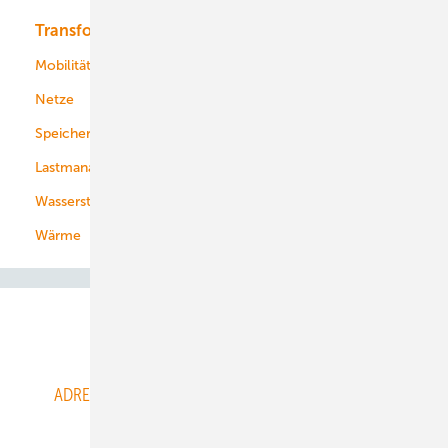
Transformation
Energieversorger
Service
Mobilität
Kommunen
Netze
Stadtwerke
Speicher
Energiekonzerne
Lastmanagement
Wasserstoff
Wärme
Abo- & Leserservice
ADRESSBUCH der WIND- und SOLARENERGIE
AGB