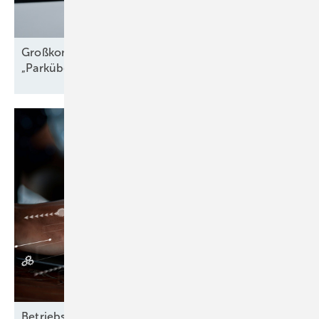
Großkomponentendienst auf See:
„Parkübergreifende
Troubleshooter“
Betriebsführung heißt: Nichts dem Zufall