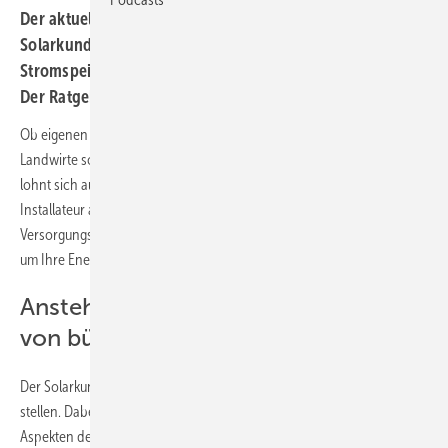
Der aktuelle Ratgeber für private und gewerbliche
Solarkunden informiert praxisnah über Photovoltaik,
Stromspeicher, elektrische Heizsysteme und E-Mobilität.
Der Ratgeber steht zum kostenlosen Download bereit.
Ob eigenen Strom vom Dach fürs Eigenheim oder für Unternehmen,
Landwirte sowie Kliniken oder Schulen. Eine Investition in Solarstrom
lohnt sich auf mehreren Ebenen. Mit einem kundigen Planer und
Installateur an Ihrer Seite können Sie selbst komplexe
Versorgungskonzepte bedarfsgenau planen, installieren und nutzen –
um Ihre Energiekosten nachhaltig zu senken.
Anstehendes Solarpaket und Abbau
von bürokratischen Hürden
Der Solarkunde sollte wissen, was er braucht und die richtigen Fragen
stellen. Dabei hilft der Ratgeber 2024 mit Tipps zu verschiedenen
Aspekten der solaren Energieversorgung rund um die saubere