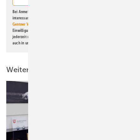
Bei Anmeldung zu diesem Newsletter bin ich damit einverstanden, über
interessante Verlags- und Online-Angebote
der Marken der Alfons W.
Gentner Verlag GmbH & Co. KG
informiert zu werden. Diese
Einwilligung kann ich jederzeit widerrufen und eine Abmeldung ist
jederzeit möglich. Informationen zum Umgang mit Daten finden Sie
auch in unserer
Datenschutzerklärung
.
Weitere Inhalte