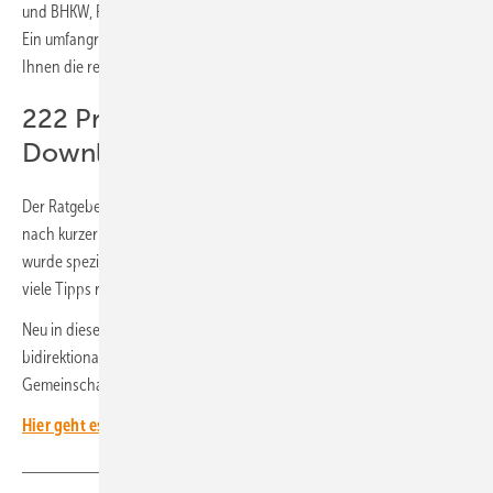
und BHKW, Preisinformationen, Rechte & Pflichten sowie Steuertipps.
Ein umfangreiches Adressverzeichnis für Installateure und Planer soll
Ihnen die regionale Suche und Kontaktaufnahme erleichtern.
222 Praxistipps zum kostenlosen
Download
Der Ratgeber 2024 „222 Praxistipps für Autarkie“ steht online als PDF
nach kurzer Registrierung zum kostenlosen Download bereit. Er
wurde speziell für private und Gewerbekunden entwickelt und enthält
viele Tipps rund um die solare Eigenversorgung.
Neu in dieser Auflage sind umfangreiche Trendberichte zu Balkon-PV,
bidirektionalem Laden, elektrischen Direktheizungen (Infrarot) und
Gemeinschaftsanlagen. Das Werk hat 184 Seiten.
Hier geht es zum kostenlosen Download (nach Registrierung)
.