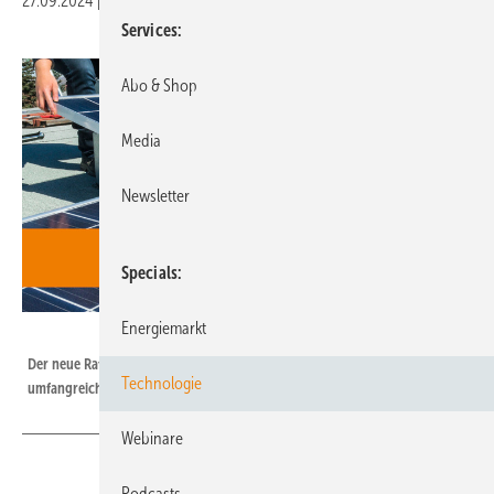
27.09.2024
|
Druckvorschau
Services
Abo & Shop
Media
Newsletter
Specials
Energiemarkt
Gentner Verlag
Der neue Ratgeber bietet privaten und gewerblichen Solarkunden
Technologie
umfangreiche Informationen rund um solaren Eigenverbrauch.
Webinare
Podcasts