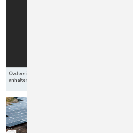
Özdemirs schwarz-grünes Bündnis beschließt
anhaltende Energiewende ohne
Fahrplan