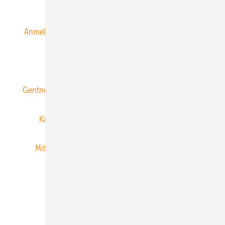
Alle Inhalte chronologisch
Anmelden
Anmeldung & Registrierung
Datenschutz
E-Paper
ERNEUERBARE ENERGIEN abonnieren
Gentner Energy Media
Gentner Verlag
Impressum
Karriere bei Gentner
Team
Mediaservice
Mitgliedschaften und Engagement
Newsletter
Privacy Manager
RSS-Feed
Veranstaltungen / Webinare