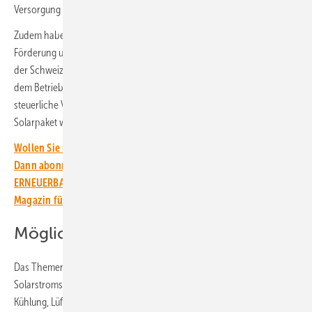
Versorgung mit Strom, Wärme und Mobilität.
Zudem haben die Fachredaktionen eine Übersicht über die finanzielle
Förderung und deren Anlaufstellen in Deutschland, Österreich und
der Schweiz erstellt. Es wird erklärt, welche Rechte und Pflichten mit
dem Betrieb von Solaranlagen verbunden sind. Das neue EEG 2023,
steuerliche Vereinfachungen für Anlagen bis 30 Kilowatt und das
Solarpaket wurden berücksichtigt.
Wollen Sie über die Energiewende auf dem Laufenden bleiben?
Dann abonnieren Sie einfach den kostenlosen Newsletter von
ERNEUERBARE ENERGIEN – dem größten verbandsunabhängigen
Magazin für erneuerbare Energien in Deutschland!
Möglichst hohe Autarkie erreichen
Das Themenspektrum des Ratgebers umfasst Photovoltaik,
Solarstromspeicher, solarelektrische Raumwärme und Warmwasser,
Kühlung, Lüftung und Kältetechnik, Elektromobilität, Brennstoffzellen