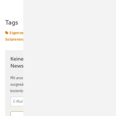
Teilen
Link kopieren
Tags
Eigenverbrauch
Photovoltaik
Ratgeber
Solar
Solarenergie
Solarstrom
Keine Zeit? Kein Problem mit dem ERE
Newsletter!
Mit unserem Newsletter erhalten Sie regelmäßig von uns
ausgewählte Informationen und Neuigkeiten, gebündelt und
kostenlos direkt ins Postfach.