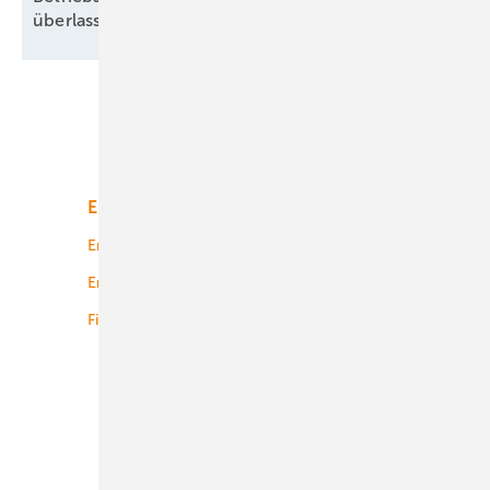
überlassen
Unsere Themen
Energiemarkt
Technologie
Energierecht
Planung
Energiemärkte weltweit
Logistik
Finanzierung
Betrieb
Onshore-Wind
Offshore-Wind
Solar
Bioenergie