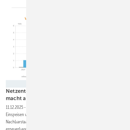
Enervis
Netzentgelt für eingespeisten Solarstrom
macht
abhängig
11.12.2025
-
Die in Österreich geplanten Netzentgelte für das
Einspeisen von Ökostrom würden die Importe aus den
Nachbarstaaten erhöhen und gleichzeitig die heimischen
erneuerbaren Energien verdrängen. Für die Haushalte und die