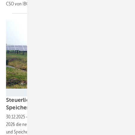
CSO von IBC
Solar.
Velka Botička
Steuerliche Vereinfachungen für Ökostrom und
Speicher treten zum Jahreswechsel in
Kraft
30.12.2025
-
Mit dem Segen des Bundesrates können zum 1. Januar
2026 die neuen steuerlichen Regelungen für Strom aus Solaranlagen
und Speichern in Kraft treten. Auch für die Elektromobilität gelten