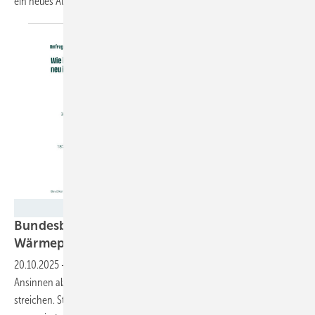
ein neues Auswertungsmodell
entwickelt.
Green Planet Energy
Bundesbürger wollen Solaranlagen und
Wärmepumpen statt
Gaskraftwerke
20.10.2025
-
Die Mehrheit der Bundesbürger:innen lehnt das
Ansinnen ab, die Einspeisevergütung für solare Dachanlagen zu
streichen. Stattdessen sollen die von der Bundesregierung