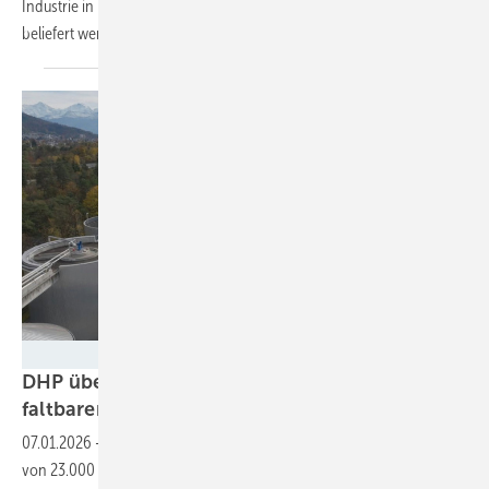
Industrie in Italien mit Sonnenstrom zu versorgen. 600 Betriebe sollen
beliefert
werden.
DHP Technology
DHP überdacht Klärwerk mit 3,6 Megawatt
faltbarer
Solarleistung
07.01.2026
-
Das solare Faltdach überspannt mit einer Modulfläche
von 23.000 Quadratmetern die Abwasserreinigung von ARA