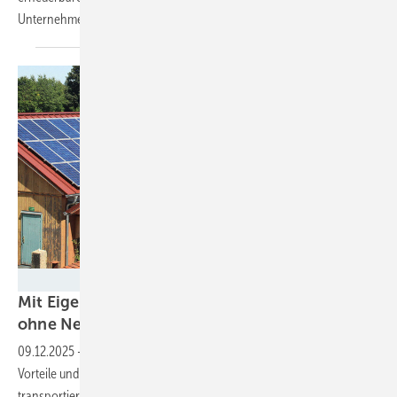
Unternehmen bedeutet dies höhere Kosten, wie eine Studie
zeigt.
BSW Solar
Mit Eigenverbrauch gelingt Solarausbau fast
ohne
Netzertüchtigung
09.12.2025
-
Die Kombination mit einem Speicher hat gleich mehrere
Vorteile und sorgt nicht nur dafür, dass weniger Solarstrom im Netz
transportiert werden muss. Die Rahmenbedingungen müssen aber