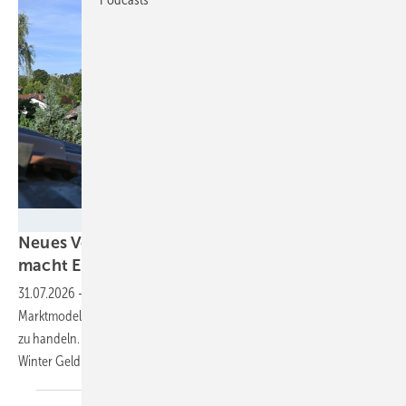
Velka Botička
Neues Vermarktungsmodell für Kleinanlagen
macht Einspeisevergütung
überflüssig
31.07.2026
-
Rabot Energy, Clever-PV und Inexogy haben ein
Marktmodell entwickelt, um Strom aus kleinen Anlagen an der Börse
zu handeln. Im Mittelpunkt steht der Speicher, der dann auch im
Winter Geld
spart.