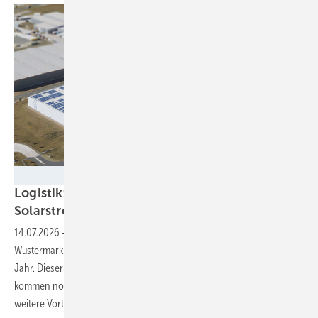
Enviria
Logistikzentrum in Brandenburg auf
Solarstrom
umgestellt
14.07.2026
-
Die Solaranlage auf dem Dach der Logistikimmobilie in
Wustermark liefert jedes Jahr rund 3,3 Gigawattstunden Strom – jedes
Jahr. Dieser wird direkt vor Ort verbraucht. Im nächsten Schritt
kommen noch ein Speicher und ein Energiemanagement hinzu – um
weitere Vorteile zu
nutzen.