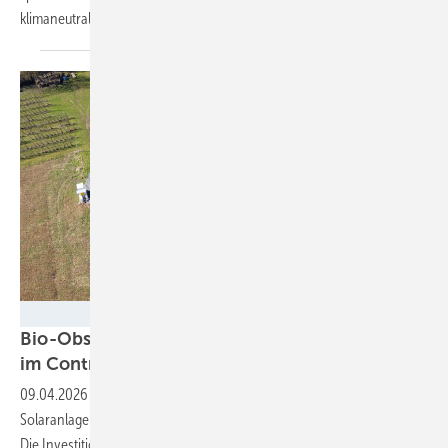
klimaneutralen
Betrieb.
Spacemedia – Steffen Hoffner/Wirsol Aufdach
Bio-Obsthof nutzt Sonnenstrom und Speicher
im
Contracting
09.04.2026
-
Der Obsthof Gräßle in Biberach kann mit der
Solaranlage mehr als zwei Drittel seines Stroms selbst produzieren.
Die Investition hat Wirsol übernommen. Das Unternehmen liefert den