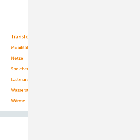
Solar
Bioenergie
Transformation
Energieversorger
Service
Mobilität
Kommunen
Netze
Stadtwerke
Speicher
Energiekonzerne
Lastmanagement
Wasserstoff
Wärme
Abo- & Leserservice