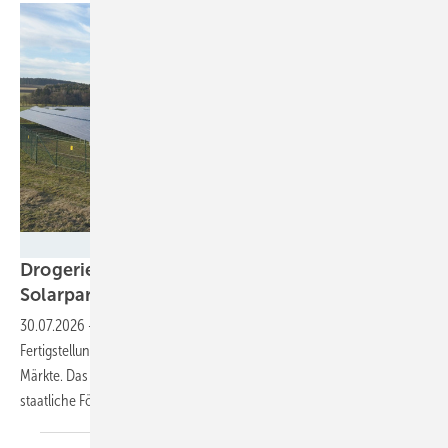
Helene Lüers/Energiekontor
Drogeriekette DM nutzt Sonnenstrom aus
Solarpark in
Bayern
30.07.2026
-
Die neue Anlage in Unterfranken liefert nach
Fertigstellung jährlich 13 Gigawattstunden Sonnenstrom für die DM-
Märkte. Das Projekt zeigt, dass mit einem PPA Solarparks ohne
staatliche Förderung errichtet werden
können.