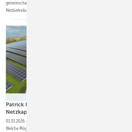
gemeinschaftlichen Betrieb von Solaranlagen. Aber auch die
Netzbetreiber und Hauseigentümer müssen neue Regeln
umsetzen.
IBC Solar
Patrick Danz von IBC Solar: „Begrenzte
Netzkapazität erfordert effiziente
Nutzung“
01.01.2026
-
Immer wieder scheitern Solarprojekte am Netzanschluss.
Welche Möglichkeiten es gibt, dies zu ändern, erklärt Patrick Danz,