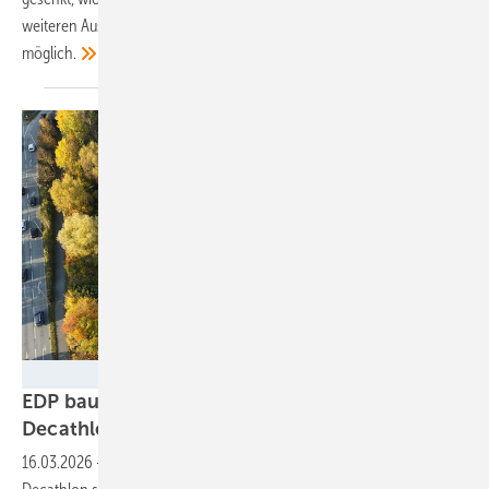
weiteren Ausbau sind Einsparungen von bis zu 170 Milliarden Euro
möglich.
EDP
EDP baut Solaranlagen auf Dächern von
Decathlon in
Deutschland
16.03.2026
-
Mit der Realisierung der Projekte auf den Dächern von