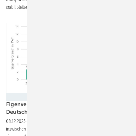
stabil
bleiben.
Fraunhofer ISE
Eigenverbrauch von Solarstrom steigt in
Deutschland stark
an
08.12.2025
-
Rund 17 Prozent des produzierten Solarstroms werden
inzwischen vor Ort genutzt. Das Fraunhofer ISE hat für diese Analyse