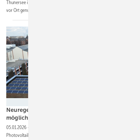
Thunersee im Zentrum der Schweiz. Der Strom wird zum großen Teil
vor Ort
genutzt.
Velka Botička
Neuregelungen 2026: Solarstromhandel wird
möglich
05.01.2026
-
Zum Jahreswechsel traten neue Regelungen für die
Photovoltaik in Kraft. Dies betrifft unter anderem den