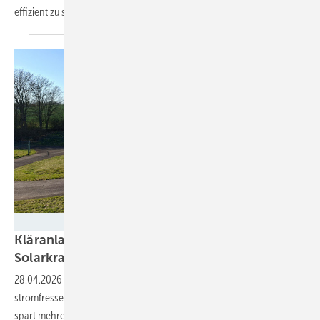
effizient zu speichern und später zu
nutzen.
Energie- und Klimaschutzagentur Rheinalnd-Pfalz
Kläranlagen in Rheinland-Pfalz werden
Solarkraftwerke
28.04.2026
-
Die Verbandsgemeinde Vordereifel stellt ihre
stromfressenden Klär- und Pumpwerke auf Sonnenstrom um. Das
spart mehrere Tausend Euro pro Jahr und ist ein Schritt in Richtung