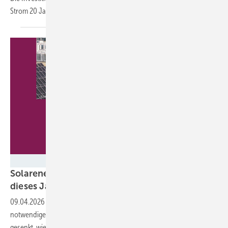
Strom 20 Jahre lang zum
Festpreis.
SolarPower Europe/Fluence
Solarenergie senkt Europas Erdgasrechnung
dieses Jahr um 67,5 Milliarden
Euro
09.04.2026
-
Der Ausbau der Photovoltaik hat die andernfalls
notwendige Nutzung von Erdgas für die Stromproduktion erheblich
gesenkt, wie eine Analyse von Solarpower Europe ergeben hat. Beim