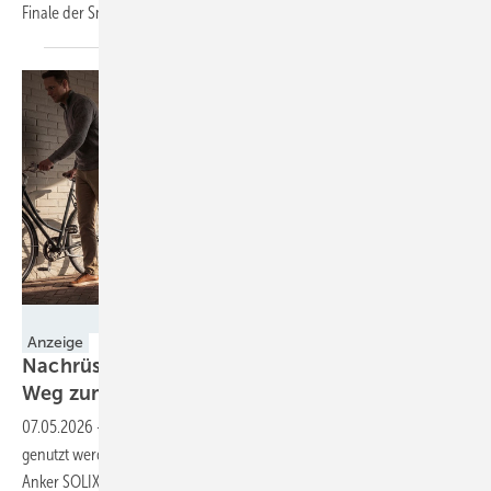
Finale der Smarter E Awards
geschafft.
Anker SOLIX
Anzeige
Nachrüsten leicht gemacht: Der einfachere
Weg zum eigenen
Stromspeicher
07.05.2026
-
Viele Solaranlagen produzieren mehr Strom als direkt
genutzt werden kann – moderne Speicherlösungen wie die neue
Anker SOLIX Solarbank Max AC helfen dabei, diesen Überschuss