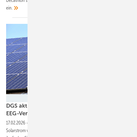
Decathlon steigt Energias de Portugal in den deutschen Solarmarkt
ein.
Jörg Sutter/DGS
DGS aktualisiert Arbeitshilfe für
EEG-Vergütungssätze
17.02.2026
-
Mit der turnusmäßig gesunkenen Einspeisevergütung für
Solarstrom veröffentlicht die DGS auch eine aktuelle Arbeitshilfe. In