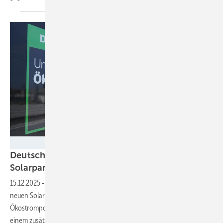
Deutsche Bahn AG / Volker Emersleben
Deutsche Bahn kauft Ökostrom aus zwei
Solarparks mittels
PPA
15.12.2025
-
Mit dem langfristigen Liefervertrag von Strom aus zwei
neuen Solarparks in Bayern und Baden-Württemberg stockt die DB ihr
Ökostromportfolio für den Fahrbetrieb weiter auf. Eine Anlage wird mit
einem zusätzlichen Batteriespeicher
betrieben.