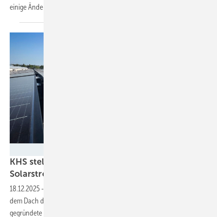
einige
Änderungen.
Francis Hankel
KHS stellt Verpackungsmaschinen mit
Solarstrom her – ohne eigene
Investition
18.12.2025
-
In Worms ist bereits die dritte Photovoltaikanlage auf
dem Dach des Unternehmens entstanden. Eine von Mitarbeiter:innen
gegründete Energiegenossenschaft finanziert die
Anlage.