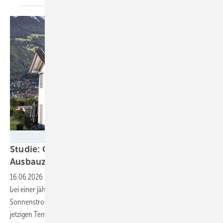
Sonnenkraft
Studie: Österreich kann seine solaren
Ausbauziele vor 2030
schaffen
16.06.2026
-
Das Mindestziel bis Ende dieses Jahrzehnts liegt bisher
bei einer jährlichen Produktionsleistung von elf Terawattstunden
Sonnenstrom. Doch die neuen Ziele liegen viel höher. Das ist mit dem
jetzigen Tempo nicht mehr zu
schaffen.