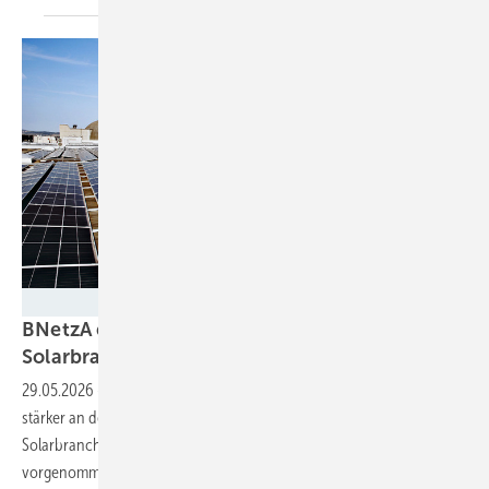
BSW-Solar
BNetzA entwirft Reform zu Netzentgelten –
Solarbranche
warnt
29.05.2026
-
Mit der Reform sollen Betreiber von Solaranlagen
stärker an der Finanzierung des Netzes beteiligt werden. Die
Solarbranche fordert, dass Änderungen mit Augenmaß
vorgenommen werden sollen und Flexibilität durch Speicher belohnt