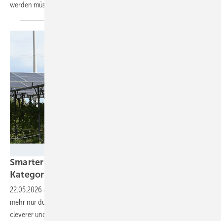
werden
müssen.
Velka Botička
Smarter E Awards – die Finalisten in der
Kategorie Smart Integrated Energy stehen
fest
22.05.2026
-
Die Integration von Solarstrom gelingt in Zukunft nicht
mehr nur durch leistungsstarke Hardware, sondern auch mittels
cleverer und selbstlernender Softwarelösungen. Beides hat es ins