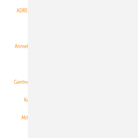
ADRESSBUCH der WIND- und SOLARENERGIE
AGB
Alle Inhalte chronologisch
Anmelden
Anmeldung & Registrierung
Datenschutz
E-Paper
ERNEUERBARE ENERGIEN abonnieren
Gentner Energy Media
Gentner Verlag
Impressum
Karriere bei Gentner
Team
Mediaservice
Mitgliedschaften und Engagement
Newsletter
Privacy Manager
RSS-Feed