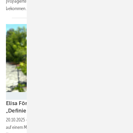
propagierten Gaskraftwerke keine staatliche Unterstützung
bekommen.
SolarZentrum Berlin
Elisa Förster vom Solarzentrum Berlin:
„Definierte Schnittstellen sind
notwendig“
20.10.2025
-
Die gemeinschaftliche Nutzung einer Photovoltaikanlage
auf einem Mehrfamilienhaus ist seit gut einem Jahr möglich. Wie das