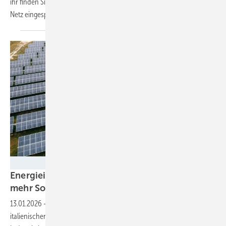
ihr finden Sie die derzeit gültigen Preise, für die der Solarstrom ins
Netz eingespeist
wird.
MET Group
Energieintensive Industrie in Italien bekommt
mehr
Solarstrom
13.01.2026
-
Im Rahmen des Energy Release Schemes der
italienischen Regierung baut MET Solaranlagen, um mittels PPA die