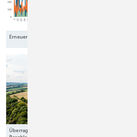
Erneuerbare Grundlast – ein
Mythos?
Überragendes öffentliches Interesse: