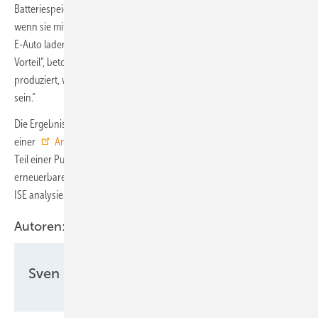
Batteriespeichern zurück. „Es lohnt sich für Haushalte, insbesondere
wenn sie mit dem Strom auch eine Wärmepumpe betreiben oder ihr
E-Auto laden, ist aber auch für die Stabilität des Stromnetzes von
Vorteil“, betont Christoph Kost. „Der Strom wird dann direkt dort
produziert, wo er verbraucht wird, ohne je im Stromnetz gewesen zu
sein.“
Die Ergebnisse sowie viele weitere Daten zur Photovoltaik wurden in
einer
Analyse für das Umweltbundesamt
veröffentlicht. Sie sind
Teil einer Publikationsreihe, die Auswertungen für acht Technologien
erneuerbarer Energien vorlegt. Ein weiterer Beitrag des Fraunhofer
ISE analysiert die Entwicklungen bei Wärmepumpen.
Autoren:
Sven Ullrich