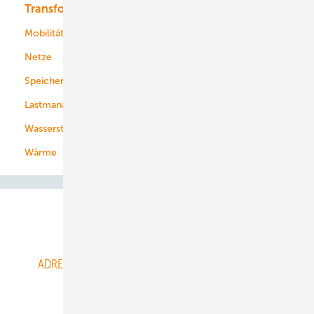
Transformation
Energieversorger
Service
Mobilität
Kommunen
Netze
Stadtwerke
Speicher
Energiekonzerne
Lastmanagement
Wasserstoff
Wärme
Abo- & Leserservice
ADRESSBUCH der WIND- und SOLARENERGIE
AGB
Alle Inhalte chronologisch
Anmelden