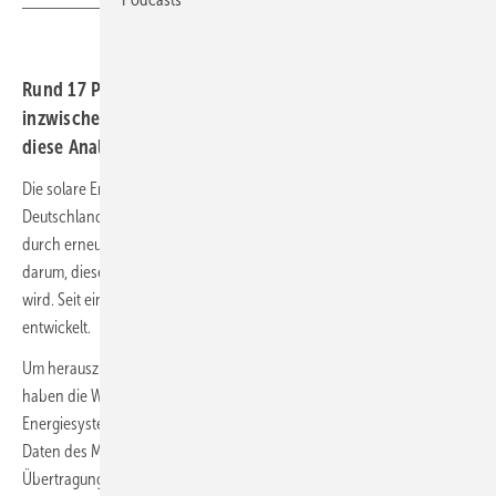
Rund 17 Prozent des produzierten Solarstroms werden
inzwischen vor Ort genutzt. Das Fraunhofer ISE hat für
diese Analyse ein neues Auswertungsmodell entwickelt.
Die solare Energiewende im wahrsten Sinne des Wortes kommt in
Deutschland gut voran. Schließlich geht es nicht nur darum, die fossile
durch erneuerbare Stromerzeugung zu ersetzen, sondern auch
darum, diesen Strom dort zu produzieren, wo er auch verbraucht
wird. Seit einigen Jahren hat sich das Modell des Eigenverbrauchs
entwickelt.
Um herauszufinden, wie sich dieser Eigenverbrauch entwickelt hat,
haben die Wissenschaftler:innen vom Fraunhofer-Institut für Solare
Energiesysteme (ISE) eine Methode entwickelt, um auf Basis von
Daten des Marktstammdatenregisters und der
Übertragungsnetzbetreiber diesen Eigenverbrauch zu quantifizieren.