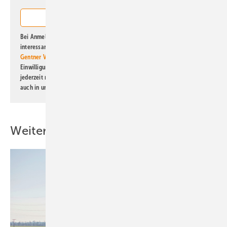
Bei Anmeldung zu diesem Newsletter bin ich damit einverstanden, über
interessante Verlags- und Online-Angebote
der Marken der Alfons W.
Gentner Verlag GmbH & Co. KG
informiert zu werden. Diese
Einwilligung kann ich jederzeit widerrufen und eine Abmeldung ist
jederzeit möglich. Informationen zum Umgang mit Daten finden Sie
auch in unserer
Datenschutzerklärung
.
Weitere Inhalte