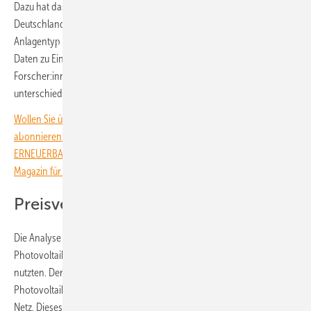
Dazu hat das Forscherteam den Bestand der Photovoltaikanlagen in
Deutschland nach Zeitpunkt der Inbetriebnahme, Leistungsklasse und
Anlagentyp kategorisiert. Unter Berücksichtigung der verfügbaren
Daten zu Einspeiseverhalten und installierten Speichern haben die
Forscher:innen dann auf den Eigenverbrauch für insgesamt 44
unterschiedliche Eigenverbrauchsgruppen geschlossen.
Wollen Sie über die Energiewende auf dem Laufenden bleiben? Dann
abonnieren Sie einfach den kostenlosen Newsletter von
ERNEUERBARE ENERGIEN – dem größten verbandsunabhängigen
Magazin für erneuerbare Energien in Deutschland!
Preisverhältnis hat sich umgekehrt
Die Analyse hat ergeben, dass bis zum Jahr 2009 die Betreiber von
Photovoltaikanlagen noch kaum ihren selbst erzeugten Strom vor Ort
nutzten. Der Grund: Die Vergütung für die Einspeisung von Strom aus
Photovoltaik war höher als die Kosten für den Strombezug aus dem
Netz. Dieses Verhältnis hat sich aber längst umgedreht. Inzwischen ist