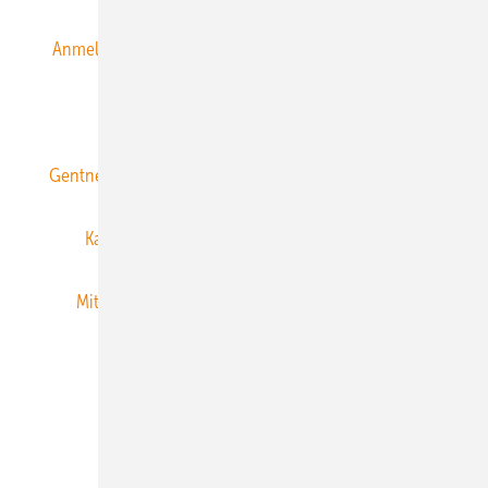
Anmeldung & Registrierung
Datenschutz
E-Paper
ERNEUERBARE ENERGIEN abonnieren
Gentner Energy Media
Gentner Verlag
Impressum
Karriere bei Gentner
Team
Mediaservice
Mitgliedschaften und Engagement
Newsletter
Privacy Manager
RSS-Feed
Veranstaltungen / Webinare
© 2026 ERNEUERBARE ENERGIEN