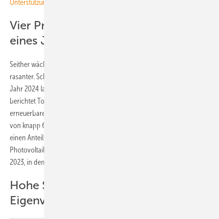
Unterstützung generieren
Vier Prozent Steigerung innerhalb
eines Jahres
Seither wächst die Solarstrommenge, die vor Ort genutzt wird,
rasanter. Schon im Jahr 2023 lag sie bei 8,20 Terawattstunden. „Im
Jahr 2024 lag der Eigenverbrauch nun bei 12,28 Terawattstunden“,
berichtet Tobias Reuther, Datenexperte für Stromerzeugung aus
erneuerbaren Energien am Fraunhofer ISE. „Bei einer Netzeinspeisung
von knapp 60 Terawattstunden hat der Eigenverbrauch im Jahr 2024
einen Anteil von 17 Prozent an der Nettostromerzeugung aus
Photovoltaik. Das ist eine merkliche Steigerung gegenüber dem Jahr
2023, in dem der Anteil 13 Prozent betrug.“
Hohe Strompreise treiben den
Eigenverbrauch