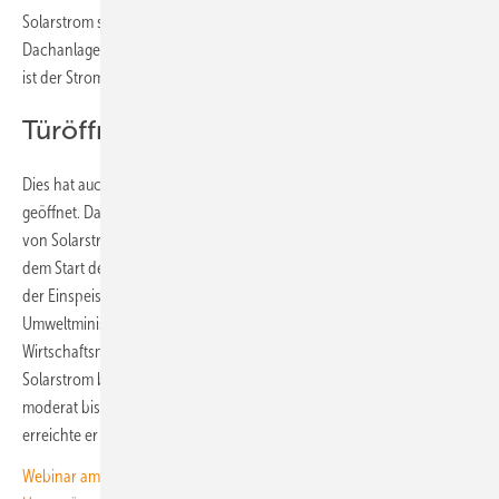
Solarstrom so preiswert geworden, dass vor allem Strom aus solaren
Dachanlagen und Solarfassaden vor Ort genutzt wird. Im Gegenzug
ist der Strom aus dem Netz immer teurer geworden.
Türöffner für die Sektorkopplung
Dies hat auch die Tür für die Sektorkopplung als Nutzungsmöglichkeit
geöffnet. Dadurch steigt der wirtschaftlich motivierte Eigenverbrauch
von Solarstrom in Deutschland stark an. Im Jahr 2012 – kurz nach
dem Start des Geschäftsmodells aufgrund der drastischen Kürzung
der Einspeisevergütung durch den damals zuständigen
Umweltminister Norbert Röttgen (CDU) auf Betreiben von
Wirtschaftsminister Philipp Rösler (FDP) – lag der Eigenverbrauch von
Solarstrom bei 0,25 Terawattstunden. In den Folgejahren stieg er
moderat bis 2020 auf 3,55 Terawattstunden. Nur zwei Jahre später
erreichte er einen Wert von 5,57 Terawattstunden.
Webinar am 10. Dezember: Mehr Aufträge mit Finanzierung und KI-