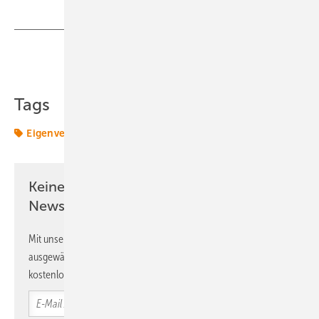
Teilen
Link kopieren
Tags
Eigenverbrauch
Fraunhofer ISE
Solar
Solarstrom
Keine Zeit? Kein Problem mit dem ERE
Newsletter!
Mit unserem Newsletter erhalten Sie regelmäßig von uns
ausgewählte Informationen und Neuigkeiten, gebündelt und
kostenlos direkt ins Postfach.