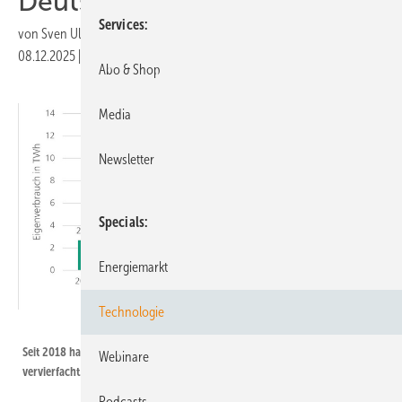
Deutschland stark an
Services
von
Sven Ullrich
08.12.2025
|
Druckvorschau
Abo & Shop
Media
Newsletter
Specials
Energiemarkt
Technologie
Fraunhofer ISE
Seit 2018 hat sich die vor Ort verbrauchte Solarstrommenge mehr als
Webinare
vervierfacht.
Podcasts