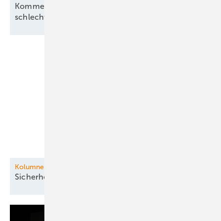
Kommentar: Aus für Revolution Wind nach
schlechtem Deal, aber kein
Ende
Kolumne: Auf ein Wort
Sicherheitslücke Luft:
Drohnenabwehr