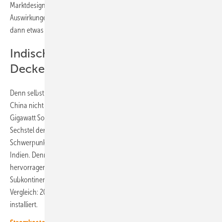
Marktdesign in China im Jahr 2025 spürbare, aber zeitlich begrenzte
Auswirkungen auf den Zubau des Jahres 2026 haben werden, der
dann etwas niedriger erwartet wird.
Indischer Solarmarkt geht durch die
Decke
Denn selbst ein Wachstum der anderen Märkte kann den Rückgang in
China nicht ausgleichen. So sind im Jahr 2024 in den USA 50
Gigawatt Solarstromleistung neu ans Netz gegangen – weniger als ein
Sechstel der in China aufgebauten Leistung. Einen speziellen
Schwerpunkt legt der Report in diesem Jahr auf den Solarmarkt in
Indien. Denn diese hat sich mit einem Wachstum um 145 Prozent
hervorragend entwickelt. Mit 30,7 Gigawatt ist der südasiatische
Subkontinent inzwischen der drittgrößte Solarmarkt auf der Welt. Zum
Vergleich: 2023 wurden in Indien 12,5 Gigawatt Solarleistung
installiert.