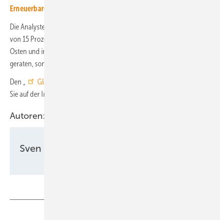
Erneuerbaren vorankommen“
Die Analysten von SPE haben für gesamt Europa ein Marktwachstum
von 15 Prozent registriert – immerhin. Denn beispielsweise im Nahen
Osten und in Afrika ist das Marktwachstum nicht nur ins Stocken
geraten, sondern teilweise sogar zurückgegangen.
Den „
Global Market Outlook for Solar Power 2025-2029
“ finden
Sie auf der Internetseite von SPE zum Download.
Autoren:
Sven Ullrich
Teilen
Link kopieren