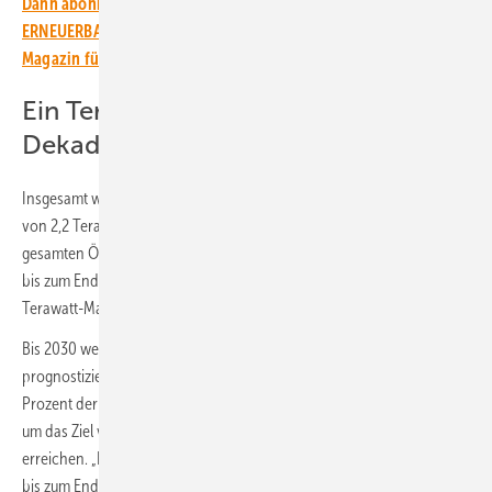
Dann abonnieren Sie einfach den kostenlosen Newsletter von
ERNEUERBARE ENERGIEN – dem größten verbandsunabhängigen
Magazin für erneuerbare Energien in Deutschland!
Ein Terawatt Zubau bis Ende der
Dekade erwartet
Insgesamt waren weltweit Ende 2024 Solaranlagen mit einer Leistung
von 2,2 Terawatt installiert. Das sind immerhin 46 Prozent der
gesamten Ökostromleistung. Der Solarverband geht davon aus, dass
bis zum Ende dieses Jahrzehnts die jährliche Zubaumenge die
Terawatt-Marke überschreiten wird.
Bis 2030 werden dann etwa sieben Terawatt installiert sein,
prognostizieren die Analysten von SPE. Dies wären dann etwa 65
Prozent der gesamten Erneuerbaren-Kapazität, die notwendig wäre,
um das Ziel von elf Terawatt weltweit installierter Ökostromleistung zu
erreichen. „Das globale Ziel, die Kapazität der erneuerbaren Energien
bis zum Ende des Jahrzehnts zu verdreifachen, kann mithilfe der