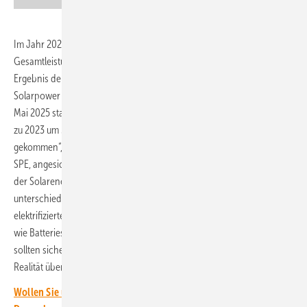
Im Jahr 2024 gingen weltweit Photovoltaikanlagen mit einer
Gesamtleistung von 597 Gigawatt neu in Betrieb. Das ist das zentrale
Ergebnis der aktuellen Marktanalyse, die der Branchenverband
Solarpower Europe (SPE) im Vorfeld der Smarter E Europe, die am 7.
Mai 2025 startet, herausgegeben hat. Damit ist der Zubau im Vergleich
zu 2023 um 33 Prozent gestiegen. „Das solare Zeitalter ist tatsächlich
gekommen“, betont Walburga Hemetsberger, Geschäftsführerin von
SPE, angesichts der aktuellen Zubauraten. „Zwar ist die Verbreitung
der Solarenergie in den verschiedenen Regionen der Welt
unterschiedlich, doch ein gemeinsames Thema ist das flexible,
elektrifizierte Energiesystem, unterstützt von wichtigen Technologien
wie Batteriespeicher. Die Entscheidungsträger auf der ganzen Welt
sollten sicherstellen, dass ihre Flexibilisierungspläne mit der solaren
Realität übereinstimmen und diese entsprechend maximieren.“
Wollen Sie über die Energiewende auf dem Laufenden bleiben?