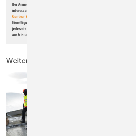
Bei Anmeldung zu diesem Newsletter bin ich damit einverstanden, über
interessante Verlags- und Online-Angebote
der Marken der Alfons W.
Gentner Verlag GmbH & Co. KG
informiert zu werden. Diese
Einwilligung kann ich jederzeit widerrufen und eine Abmeldung ist
jederzeit möglich. Informationen zum Umgang mit Daten finden Sie
auch in unserer
Datenschutzerklärung
.
Weitere Inhalte