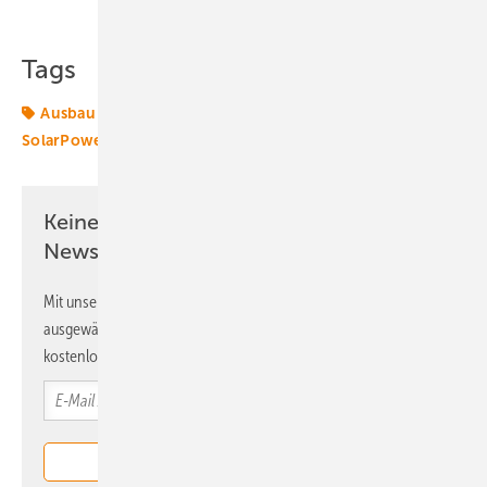
Tags
Ausbau
Gigawatt
Photovoltaik
Solar
SolarPower Europe
Weltmarkt
Zubau
Keine Zeit? Kein Problem mit dem ERE
Newsletter!
Mit unserem Newsletter erhalten Sie regelmäßig von uns
ausgewählte Informationen und Neuigkeiten, gebündelt und
kostenlos direkt ins Postfach.