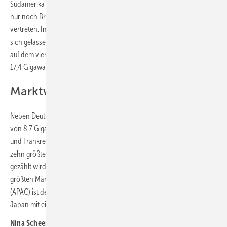
Südamerika um nur 40 Prozent gewachsen. Hier ist neben den USA
nur noch Brasilien im Ranking der zehn größten Solarmärkte der Welt
vertreten. Indien hat den bisher drittgrößten Markt Brasilien hinter
sich gelassen. Das südamerikanische Land liegt mit 18,9 Gigawatt jetzt
auf dem vierten Platz, knapp vor Deutschland mit einem Zubau von
17,4 Gigawatt.
Marktwachstum auch in Europa
Neben Deutschland sind in Europa noch Spanien mit einem Zubau
von 8,7 Gigawatt, Italien mit 6,8 Gigawatt neu installierter Leistung
und Frankreich, wo 4,7 Gigawatt neu aufgebaut wurden, unter den
zehn größten Ländern. Auch die Türkei, die zum europäischen Markt
gezählt wird, erreicht mit 8,7 Gigawatt einen Platz unter den zehn
größten Märkten der Welt. Auch in der Region Asien und Pazifik
(APAC) ist der Zubau angestiegen. Der größte Einzelmarkt ist hier
Japan mit einem Zubau von 6,2 Gigawatt.
Nina Scheer:
„Wir werden im systemischen Umstieg auf die