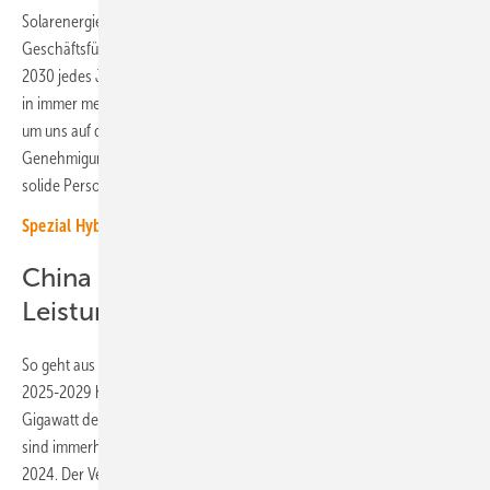
Solarenergie erreicht werden“, erklärt Sonia Dunlop,
Geschäftsführerin des Global Solar Council (GSC). „Wir brauchen bis
2030 jedes Jahr ein Terawatt an Solarenergie und solaren Fortschritt
in immer mehr Ländern. Das bedeutet, dass wir jetzt handeln müssen,
um uns auf die Zukunft vorzubereiten: intelligentere Netze, schnellere
Genehmigungen, größere Investitionen in Schwellenländern und eine
solide Personalplanung.“
Spezial Hybrid-Kraftwerke 2025 ist erschienen
China baut mehr als die Hälfte der
Leistung auf
So geht aus dem aktuellen Global Market Outlook for Solar Power
2025-2029 hervor, dass China – wie zu erwarten war – mit 329
Gigawatt den größten Teil der neuen Solaranlagen installiert hat. Dies
sind immerhin 55 Prozent der gesamten Neuinstallationen des Jahres
2024. Der Verband geht davon aus, dass deshalb Änderungen am