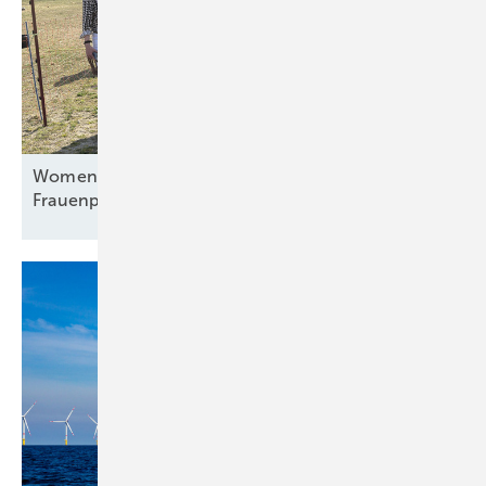
Women of Energy zu Gast bei Sunfarming: Agri-PV,
Frauenpower und die Zukunft der
Erneuerbaren