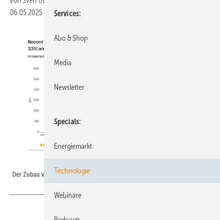
von
Sven Ullrich
06.05.2025
|
Druckvorschau
Services
Abo & Shop
Media
Newsletter
Specials
Energiemarkt
SolarPower Europe
Technologie
Der Zubau von Solaranlagen erreicht weltweit einen neuen Rekord.
Webinare
Podcasts