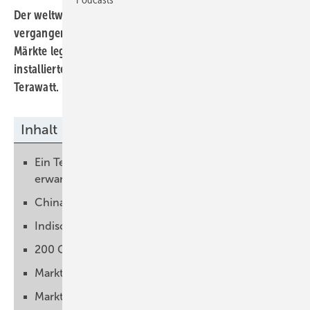
Der weltweite Zubau von Solarstromleistung ist im
vergangenen Jahr um ein Drittel gestiegen. Einige
Märkte legten aber besonders deutlich zu. Die insgesamt
installierte Leistung lag zum Jahreswechsel bei 2,2
Terawatt.
Inhalt
Ein Terawatt Zubau bis Ende der Dekade
erwartet
China baut mehr als die Hälfte der Leistung auf
Indischer Solarmarkt geht durch die Decke
200 Gigawatt in Indien erwartet
Markt in Amerika weiter gewachsen
Marktwachstum auch in Europa