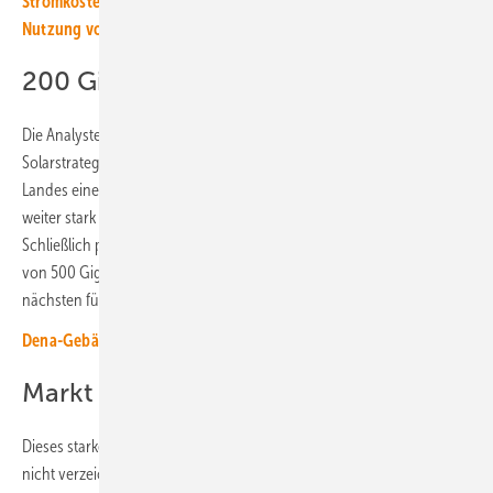
Stromkosten im Gewerbe senken: Unser Ratgeber für die solare
Nutzung von Flachdächern
200 Gigawatt in Indien erwartet
Die Analysten von SPE führen dies unter anderem auf die umfassende
Solarstrategie Indiens zurück. Diese gibt der Energiewende des
Landes einen neuen Schub, und die Branchenvertreter erwarten
weiter stark wachsende Zubauzahlen in den nächsten Jahren.
Schließlich plant die indische Regierung eine installierte Solarleistung
von 500 Gigawatt bis zum Jahr 2030. Das bedeutet, dass in den
nächsten fünf Jahren weitere 200 Gigawatt hinzukommen müssen.
Dena-Gebäudereport: PV boomt, Heizungstausch stockt
Markt in Amerika weiter gewachsen
Dieses starke Wachstum können die anderen Regionen in der Welt
nicht verzeichnen. So ist der Zubau beispielsweise in Nord- und