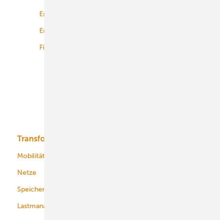
Energierecht
Planung
Energiemärkte weltweit
Logistik
Finanzierung
Betrieb
Onshore-Wind
Offshore-Wind
Solar
Bioenergie
Transformation
Energieversorger
Service
Mobilität
Kommunen
Netze
Stadtwerke
Speicher
Energiekonzerne
Lastmanagement