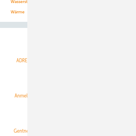
Wasserstoff
Wärme
Abo- & Leserservice
ADRESSBUCH der WIND- und SOLARENERGIE
AGB
Alle Inhalte chronologisch
Anmelden
Anmeldung & Registrierung
Datenschutz
E-Paper
ERNEUERBARE ENERGIEN abonnieren
Gentner Energy Media
Gentner Verlag
Impressum