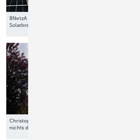
BNetzA entwirft Reform zu Netzentgelten –
Solarbranche
warnt
Christoph Siegle von Bauwatch: „Wir überlassen
nichts dem
Zufall“