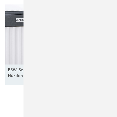
BSW-Solar kritisiert StromVKG: Weiter hohe
Hürden für
Speicher
Unsere Themen