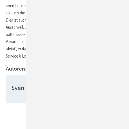
Speditionskunden nach der Nutzung alternativer Antriebe nach, um
so auch die Logistik in ihre eigenen Nachhaltigkeitsziele einzupreisen.
Dies ist auch bei Werner & Mertz der Fall. „Wir fragen bei
Ausschreibungen jetzt immer auch alternative Angebote für eine
batterieelektrische Variante mit an und prüfen sehr genau, ob diese
Variante ökologisch sinnvoll ist und gleichzeitig wirtschaftlich rentabel
bleibt“, erklärt Andreas Hardt, Geschäftsführer der Werner & Mertz
Service & Logistik.
Autoren:
Sven Ullrich