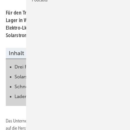
Für den Transport der Frosch-Produkte von Mainz zum
Lager in Worms nutzt der Spediteur TST in Zukunft einen
Elektro-Lkw. Dieser wird hauptsächlich mit eigenem
Solarstrom geladen.
Inhalt
Drei Fahrten täglich
Solarstrom in die Akkus laden
Schnelllader mit Speicher aufgebaut
Ladenetz in Planung
Das Unternehmen Werner & Mertz hat sich schon vor fast 40 Jahren
auf die Herstellung von ökologisch abbaubaren Reinigungsmitteln