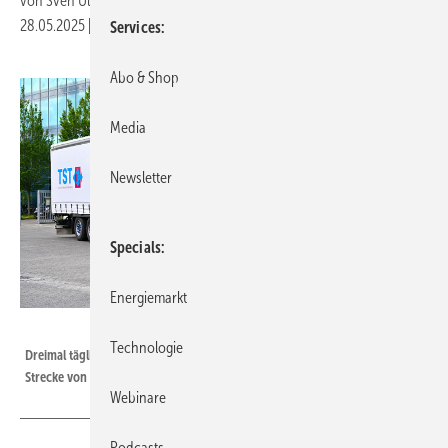
von
Sven Ullrich
28.05.2025
|
Druckvorschau
Services
Abo & Shop
Media
Newsletter
Specials
Energiemarkt
Werner & Mertz
Technologie
Dreimal täglich bewältigt der neue Elektro-Lkw die 67 Kilometer lange
Strecke von Mainz nach Worms und zurück.
Webinare
Podcasts