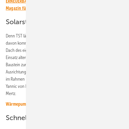
ERNEUERBARE ENERGIEN – dem größten verbandsunabhängigen
Magazin für erneuerbare Energien in Deutschland!
Solarstrom in die Akkus laden
Denn TST lädt ausschließlich Ökostrom in den Lkw. Der größte Teil
davon kommt aus einer Solaranlage, die das Unternehmen auf dem
Dach des eigenen Logistikzentrums in Worms errichtet hat. „Der
Einsatz alternativer Antriebe im Bereich der Logistik ist ein weiterer
Baustein zur Ergänzung unserer ganzheitlich nachhaltigen
Ausrichtung und trägt gleichzeitig zur kontinuierlichen Verbesserung
im Rahmen unseres Umwelt- und Energiemanagements bei“, betont
Yannic von Raesfeld, Leiter Nachhaltigkeitsmanagement bei Werner &
Mertz.
Wärmepumpen und Elektroautos senken die Strompreise
Schnelllader mit Speicher aufgebaut