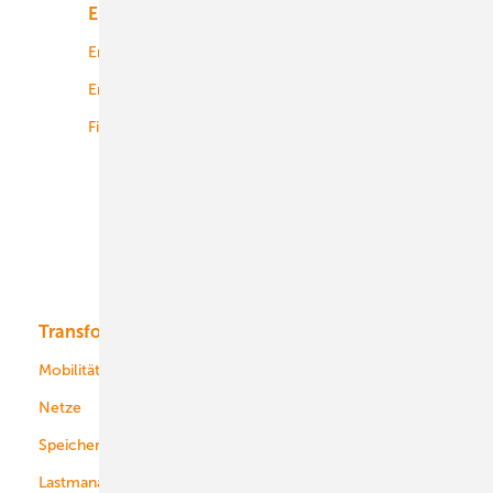
Energiemarkt
Technologie
Energierecht
Planung
Energiemärkte weltweit
Logistik
Finanzierung
Betrieb
Onshore-Wind
Offshore-Wind
Solar
Bioenergie
Transformation
Energieversorger
Service
Mobilität
Kommunen
Netze
Stadtwerke
Speicher
Energiekonzerne
Lastmanagement