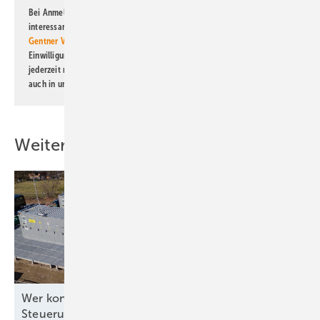
Bei Anmeldung zu diesem Newsletter bin ich damit einverstanden, über
interessante Verlags- und Online-Angebote
der Marken der Alfons W.
Gentner Verlag GmbH & Co. KG
informiert zu werden. Diese
Einwilligung kann ich jederzeit widerrufen und eine Abmeldung ist
jederzeit möglich. Informationen zum Umgang mit Daten finden Sie
auch in unserer
Datenschutzerklärung
.
Weitere Inhalte
Wer kontrolliert die Software für die
Steuerung?