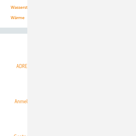
Wasserstoff
Wärme
Abo- & Leserservice
ADRESSBUCH der WIND- und SOLARENERGIE
AGB
Alle Inhalte chronologisch
Anmelden
Anmeldung & Registrierung
Datenschutz
E-Paper
ERNEUERBARE ENERGIEN abonnieren