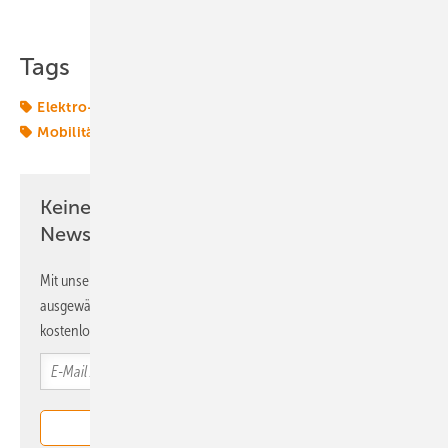
Teilen
Link kopieren
Tags
Elektro-Lkw
Elektromobilität
Ladesäule
Logistik
Mobilität
Solarstrom
Speicher
Transformation
Keine Zeit? Kein Problem mit dem ERE
Newsletter!
Mit unserem Newsletter erhalten Sie regelmäßig von uns
ausgewählte Informationen und Neuigkeiten, gebündelt und
kostenlos direkt ins Postfach.