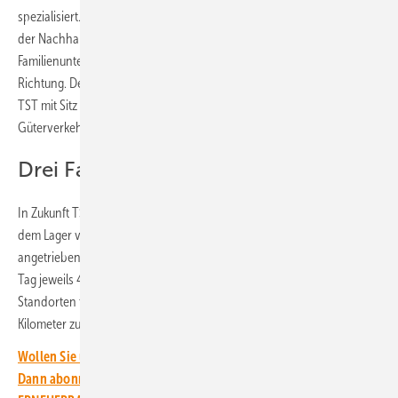
spezialisiert. Mit der Marke Frosch ist das Unternehmen ein Vorreiter
der Nachhaltigkeit in der Branche. Jetzt geht das
Familienunternehmen aus Mainz einen weiteren Schritt in diese
Richtung. Denn gemeinsam mit seinem langjährigen Logistikpartner
TST mit Sitz in Worms steigt Werner & Mertz auf den emissionsarmen
Güterverkehr um.
Drei Fahrten täglich
In Zukunft TST die Logistik zwischen dem Produktionsort Mainz und
dem Lager von Werner & Mertz in Worms mit einem batterieelektrisch
angetriebenen Lkw absolvieren. Der Elektro-Scania wird dreimal pro
Tag jeweils 44 Tonnen Reinigungsmittel zwischen den beiden
Standorten transportieren. Dabei legt er jedes Mal pro Strecke 67
Kilometer zurück – flüsterleise und klimaschonend.
Wollen Sie über die Energiewende auf dem Laufenden bleiben?
Dann abonnieren Sie einfach den kostenlosen Newsletter von