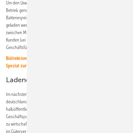
Um den Lkw zu laden, hat TST zudem noch eine große Ladestation in
Betrieb genommen. An den Superchargern, die durch
Batteriespeicher unterstützt werden, können mehrere Lkw gleichzeitig
geladen werden – so auch das Fahrzeug, das die Frosch-Produkte
zwischen Mainz und Worms transportiert. „Es geht uns darum, unsere
Kunden bei der Erreichung ihrer Klimaziele zu unterstützen“, sagt TST-
Geschäftsführer Marcel Bicking mit Blick auf die Ladestation.
Bidirektional Laden und Firmenflotten elektrifizieren: Unser
Spezial zur Elektromobilität
Ladenetz in Planung
Im nächsten Schritt geht die TST-Gruppe das Ziel an, ein
deutschlandweites Ladenetz für Elektro-Lkw aufzubauen. Diese
halböffentliche Ladeinfrastruktur soll auch kleineren Spediteuren und
Geschäftspartnern zugänglich gemacht werden. Diese können dann
zu wirtschaftlichen Konditionen laden und so auf die Elektromobilität
im Güterverkehr umsteigen. Denn immer öfter fragen