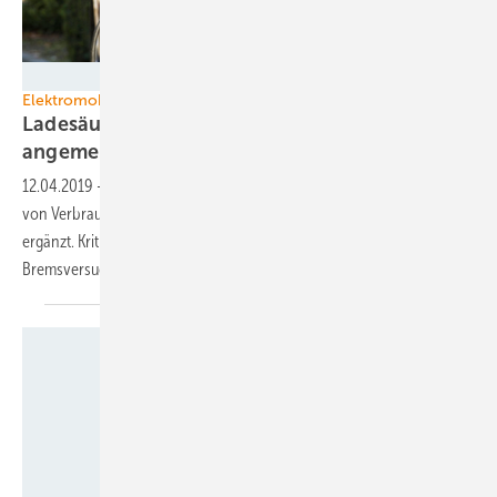
EV Box
Elektromobilität
Ladesäulen in Deutschland müssen
angemeldet
werden
12.04.2019
-
Der VDE hat die Anwendungsregelung für den Anschluss
von Verbrauchern an das Niederspannungsnetz um Ladesäulen
ergänzt. Kritik kommt aus der Ökoenergiebranche, die von
Bremsversuchen durch die Netzbetreiber
warnt.