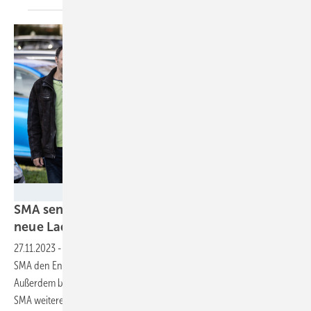
SMA/Heiko Meyer
SMA senkt Energieverbrauch und installiert
neue Ladesäulen für
Elektroautos
27.11.2023
-
Mit Wärmepumpen, LED und weitere Maßnahmen wird
SMA den Energieverbrauch bis 2024 um 24 Prozent senken.
Außerdem bekommen Mitarbeiter:innen und Besucher:innen von
SMA weitere Lademöglichkeiten vor
Ort.