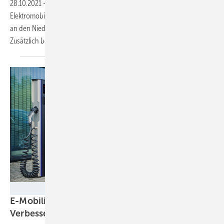
28.10.2021
-
Der Thüringer Fahrzeughändler Erhardt investiert in die
Elektromobilität. Intilion baut zu diesem Zwecke die Ladeinfrastruktur
an den Niederlassungen aus und kombiniert sie mit Speicher.
Zusätzlich bekommen alle Autohäuser eine
Solaranlage.
Elinta Charge
E-Mobilität: Kartellamt sieht kaum
Verbesserungsbedarf bei
Ladeinfrastruktur