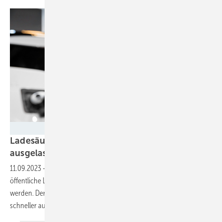
The Mobility House
Ladesäulen in Deutschland sind nur gering
ausgelastet
11.09.2023
-
In Deutschland sind inzwischen mehr als 10.800
öffentliche Ladepunkte installiert. Diese müssen besser ausgelastet
werden. Der BDEW fordert deshalb eine Strategie, um den Bestand
schneller auf 15 Millionen Elektroautos zu
steigern.