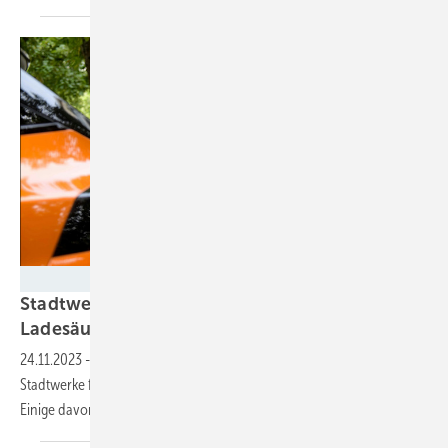
Tina Merkau
Stadtwerke Berlin und Neues Berlin bauen
Ladesäulen für Mieter und
Öffentlichkeit
24.11.2023
-
Insgesamt neun Ladesäulen haben die Berliner
Stadtwerke für die Wohnungsbaugenossenschaft Neues Berlin gebaut.
Einige davon sind auch öffentlich
zugänglich.