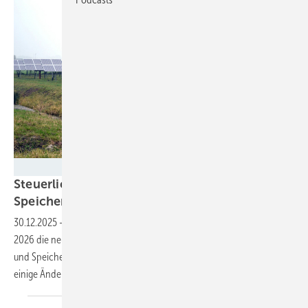
Velka Botička
Steuerliche Vereinfachungen für Ökostrom und
Speicher treten zum Jahreswechsel in
Kraft
30.12.2025
-
Mit dem Segen des Bundesrates können zum 1. Januar
2026 die neuen steuerlichen Regelungen für Strom aus Solaranlagen
und Speichern in Kraft treten. Auch für die Elektromobilität gelten
einige
Änderungen.