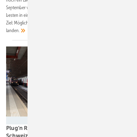
September von 16 bis 17 Uhr, erfahren Sie, wie eine Wallbox am
besten in ein Haussystem mit Photovoltaik eingebunden wird. Das
Ziel: Möglichst viel Solarstrom muss im Akku des Elektroautos
landen.
SBB/Gian Vaitl
Plug‘n Roll baut Ladeinfrastruktur für
Schweizer Bahn
auf