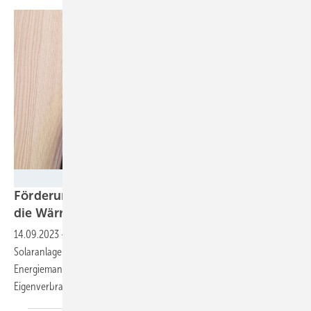
Velka Botička
Förderung Solarstrom für Elektroautos: Auch
die Wärme mit
einbeziehen
14.09.2023
-
Die Bundesregierung unterstützt den Bau von
Solaranlagen mit Speichern und Ladestationen für Elektroautos. Das
Energiemanagement und Solarstrom in der Heizung können aber den
Eigenverbrauchsanteil weiter
erhöhen.