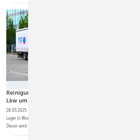
Werner & Mertz
Reinigungsmittelhersteller Frosch steigt auf E-
Lkw
um
28.05.2025
-
Für den Transport der Frosch-Produkte von Mainz zum
Lager in Worms nutzt der Spediteur TST in Zukunft einen Elektro-Lkw.
Dieser wird hauptsächlich mit eigenem Solarstrom
geladen.