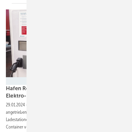
Kelly Alexandre
Hafen Rotterdam baut Ladesäulen für
Elektro-Lkw
29.01.2024
-
Die erste Tankstelle für den batterieelektrisch
angetriebenen Lastverkehr ist gerade in Betrieb gegangen. Weiter
Ladestationen werden folgen. Denn die Lkw transportieren die
Container vor allem in der
Region.