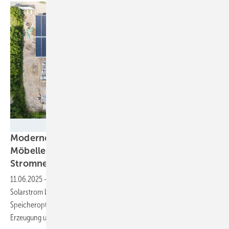
Brüninghoff Energy Solutions
Modernes Energiekonzept macht
Möbellehrfabrik weitgehend unabhängig vom
Stromnetz
11.06.2025
-
Die neue Möbellehrfabrik in Löhne wird vor allem mit
Solarstrom betrieben. Ein Energiemanagement und umfangreiche
Speicheroptionen sorgen für einen optimalen Ausgleich zwischen
Erzeugung und
Verbrauch.