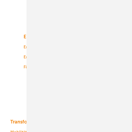
Unsere Themen
Energiemarkt
Technologie
Energierecht
Planung
Energiemärkte weltweit
Logistik
Finanzierung
Betrieb
Onshore-Wind
Offshore-Wind
Solar
Bioenergie
Transformation
Energieversorger
Service