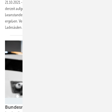
21.10.2021
-
Der Betrieb von Landesäulen für Elektroautos, wie er
derzeit aufgestellt ist, ist aus kartellrechtlicher Sicht kaum zu
beanstanden. Das hat ein Gutachten des Bundeskartellamtes
ergeben. Verbesserungsbedarf gibt es aber beim Bau der
Ladesäulen.
The Mobility House
Bundesrat billigt geänderte