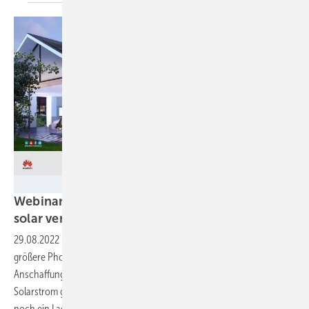
Huawei Technologies Deutschland GmbH
Webinar am 1. September 2022: Wallbox in ein
solar versorgtes Gebäude richtig
integrieren
29.08.2022
-
Immer mehr Hauseigentümer entscheiden sich für eine
größere Photovoltaikanlage. Der Hauptgrund: Es ist die zusätzliche
Anschaffung eines Elektroautos geplant, das mit den selbst erzeugten
Solarstrom geladen werden soll. Die einzige Voraussetzung ist dann
noch ein Ladepunkt. In unserem Webinar mit Huawei, am 01.