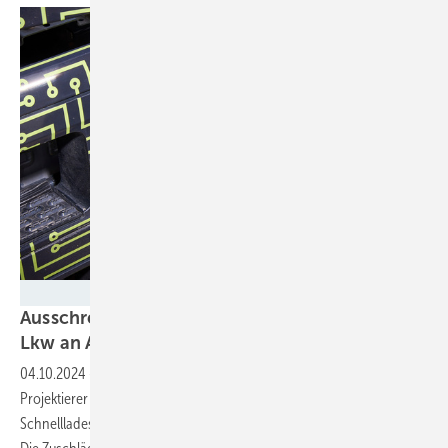
Daimler Truck AG
Ausschreibung von Schnellladesäulen für E-
Lkw an Autobahnen
gestartet
04.10.2024
-
Bis zum 18. Oktober 2024 können interessierte
Projektierer im Bereich Elektromobiltät ein Angebot für den Bau von
Schnellladesäulen an Bundesautobahnen für Elektro-Lkw abgeben.