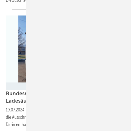
Die Zuschläge werden im kommenden Jahr
vergeben.
DPD Schweiz
Bundesregierung plant freie Anbieterwahl an
Ladesäulen für
Elektro-Lkw
19.07.2024
-
Die Bundesregierung hat Vorschläge für die Regeln für
die Ausschreibung von Ladesäulen für Elektro-Lkw veröffentlicht.
Darin enthalten sind auch die Regularien für den
Betrieb.