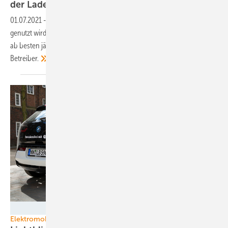
der
Ladesäule
01.07.2021
-
Wenn die Ladeinfrastruktur von mehreren Personen
genutzt wird und hohe Ladeleistungen erreicht, sollte sie regelmäßig –
ab besten jährlich – überprüft werden. Verantwortlich ist der
Betreiber.
Manfred Witt/Lichtblick
Elektromobilität