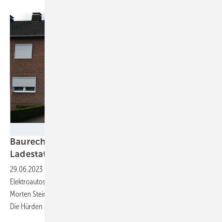
Velka Botička
Baurecht: Kaum noch Hürden für
Ladestationen und solare
Dachanlagen
29.06.2023
-
Um Unsicherheiten beim Bau von Ladestationen für
Elektroautos und Solaranlagen auszuräumen, hat Baurechtsexperte
Morten Steimann die grundlegenden Regelungen zusammengetragen.
Die Hürden sind geringer als allgemein
angenommen.