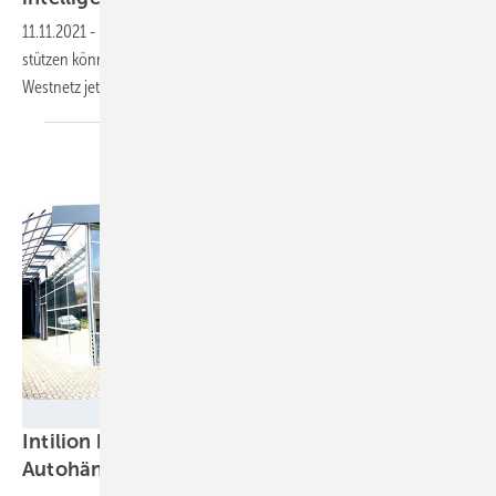
11.11.2021
-
Damit flexible Lasten wie Elektroautos das Verteilnetz
stützen können, ist ein Energiemanagement notwendig. Dieses baut
Westnetz jetzt in sein Verteilnetz
ein.
Intilion
Intilion baut Ladeinfrastruktur für den
Autohändler Erhardt
auf