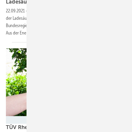
Ladesäulenverordnung
22.09.2021
-
Der Bundesrat hat dem Regierungsvorschlag zur Novelle
der Ladesäulenverordnung zugestimmt. Damit will die
Bundesregierung spontanes Laden von Elektroautos vereinfachen.
Aus der Energiewirtschaft stößt dies auf
Kritik.
TÜV Rheinland
TÜV Rheinland rät zur jährlichen Überprüfung