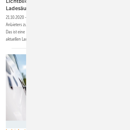
Lichtblick fordert mehr Wettbewerb an der
Ladesäule
21.10.2020
-
Mehr Wettbewerb und unbeschränkter Zugang jedes
Anbieters zu allen Ladesäulen kann die Elektromobilität voranbringen.
Das ist eine Konsequenz, die Lichtblick angesichts der Ergebnisse des
aktuellen Landesäulenchecks
vorschlägt.
Naturstrom