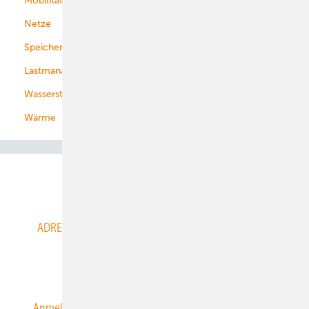
Mobilität
Kommunen
Netze
Stadtwerke
Speicher
Energiekonzerne
Lastmanagement
Wasserstoff
Wärme
Abo- & Leserservice
ADRESSBUCH der WIND- und SOLARENERGIE
AGB
Alle Inhalte chronologisch
Anmelden
Anmeldung & Registrierung
Datenschutz
E-Paper