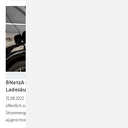
Electrodrive-E
BNetzA und UBA stellen klar: Wann gilt eine
Ladesäule als öffentlich
zugänglich
31.08.2022
-
Private Ladesäulen oder Wallboxen können nicht als
öffentlich zugängliche Ladepunkte angemeldet werden. Denn diese
Strommengen würden dann im THG-Quotenhandel doppelt
abgerechnet.