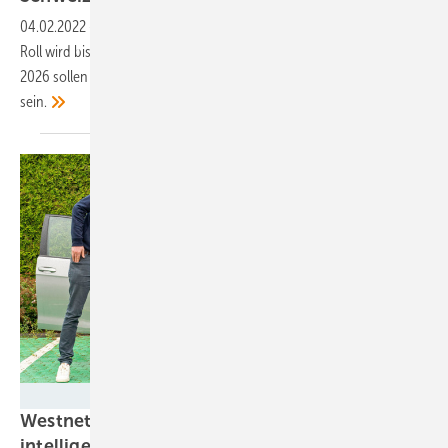
04.02.2022
-
Der Anbieter von Ladelösungen für Unternehmen Plug‘n
Roll wird bis zu 600 Ladepunkte an Standorten der SBB errichten. Bis
2026 sollen 175 Standorte des Bahnunternehmers ausgestattet
sein.
Westnetz/GridX
Westnetz baut zusammen mit Grid X
intelligentes Netz
auf