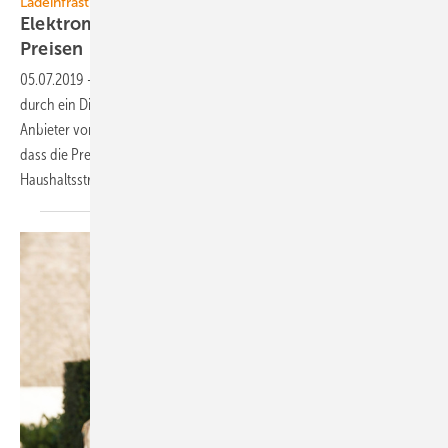
Ladeinfrastruktur
Elektromobilisten im Tarifdschungel mit hohen
Preisen
05.07.2019
-
Die Fahrer von Elektroautos müssen sich immer noch
durch ein Dickicht an Zugangsvoraussetzungen für verschiedene
Anbieter von Ladesäulen schlagen. Lokale Monopole sorgen dafür,
dass die Preise für den Ladestrom meist weit über denen für
Haushaltsstrom
liegen.