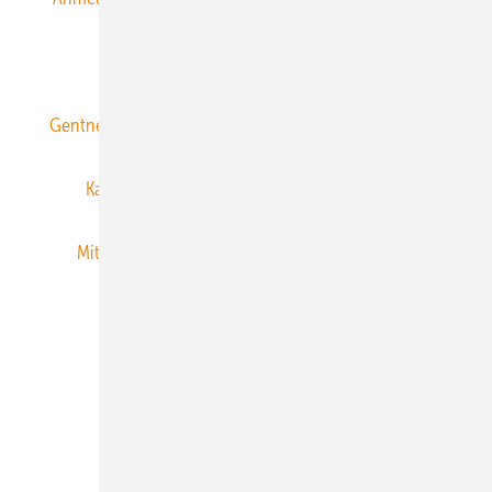
ERNEUERBARE ENERGIEN abonnieren
Gentner Energy Media
Gentner Verlag
Impressum
Karriere bei Gentner
Team
Mediaservice
Mitgliedschaften und Engagement
Newsletter
Privacy Manager
RSS-Feed
Veranstaltungen / Webinare
© 2026 ERNEUERBARE ENERGIEN