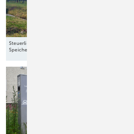
Steuerliche Vereinfachungen für Ökostrom und
Speicher treten zum Jahreswechsel in
Kraft