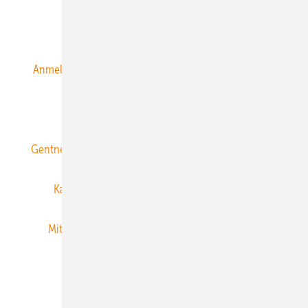
Alle Inhalte chronologisch
Anmelden
Anmeldung & Registrierung
Datenschutz
E-Paper
ERNEUERBARE ENERGIEN abonnieren
Gentner Energy Media
Gentner Verlag
Impressum
Karriere bei Gentner
Team
Mediaservice
Mitgliedschaften und Engagement
Newsletter
Privacy Manager
RSS-Feed