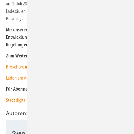
am 1. Juli 2023 verpflichtend. Bis dahin können die Betreiber der
Ladesäulen den Strom noch mit anderen bargeldlosen
Bezahlsystemen abrechnen.
Mit unserem kostenlosen Newsletter halten wir Sie über die
Entwicklung der Elektromobilität und den dazugehörigen
Regelungen auf dem Laufenden.
Hier können Sie ihn abonnieren
.
Zum Weiterlesen:
Broschüre informiert über die Ladeinfrastruktur in Wohngebäuden
Laden am Arbeitsplatz – kein Problem für das Netz?
Für Abonnenten:
Stadt digitalisiert Zukunft
Autoren:
Sven Ullrich