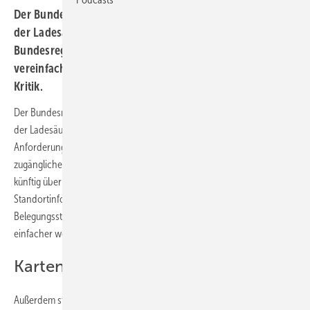
Der Bundesrat hat dem Regierungsvorschlag zur Novelle
der Ladesäulenverordnung zugestimmt. Damit will die
Bundesregierung spontanes Laden von Elektroautos
vereinfachen. Aus der Energiewirtschaft stößt dies auf
Kritik.
Der Bundesrat hat dem Vorschlag der Bundesregierung zur Änderung
der Ladesäulenverordnung zugestimmt. Damit steigen in Zukunft die
Anforderungen an die Betreiber und Errichter der öffentlich
zugänglichen Ladeinfrastruktur. Denn neue Ladepunkte müssen
künftig über eine Schnittstelle verfügen, über die
Standortinformationen und dynamische Daten wie etwa der
Belegungsstatus übermittelt werden. Dadurch soll es für Kunden
einfacher werden, eine freie Ladesäule in der Umgebung zu finden.
Kartenleser werden Pflicht
Außerdem steigen die Anforderungen an die Möglichkeiten zur