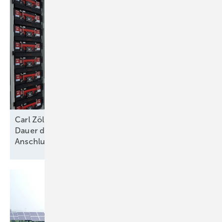
Carl Zöllner von Intilion: „Die größte Hürde ist die
Dauer der Genehmigungs- und
Anschlussverfahren“