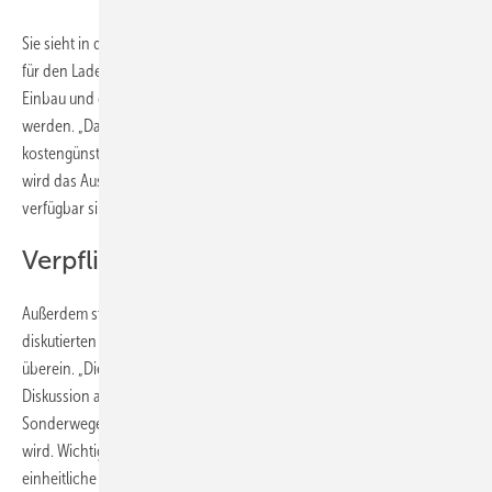
Sie sieht in den Kartenlesern eine veraltete Technologie, die den Preis
für den Ladestrom verteuert. Denn klar sei, dass die Kosten für den
Einbau und den Betrieb der Kartenleser auf den Ladepreis umgelegt
werden. „Das kann nicht im Sinne der Verbraucher sein. Flexible und
kostengünstige Lösungen sind nur digital möglich. Darüber hinaus
wird das Ausbautempo ausgebremst, da die Geräte nicht ausreichend
verfügbar sind.“
Verpflichtung gilt ab Mitte 2023
Außerdem stimme die Verpflichtung nicht mit dem aktuell in Brüssel
diskutierten Entwurf für europaweite Vorgaben für Ladeinfrastruktur
überein. „Die sauberste Lösung wäre es daher, die europäische
Diskussion abzuwarten, bevor man hier in Deutschland nationale
Sonderwege festschreibt, deren Haltbarkeit absehbar begrenzt sein
wird. Wichtig ist eine auf nationaler und auf europäischer Ebene
einheitliche Lösung.“ Allerdings wird der Einbau von Kartenlesern erst