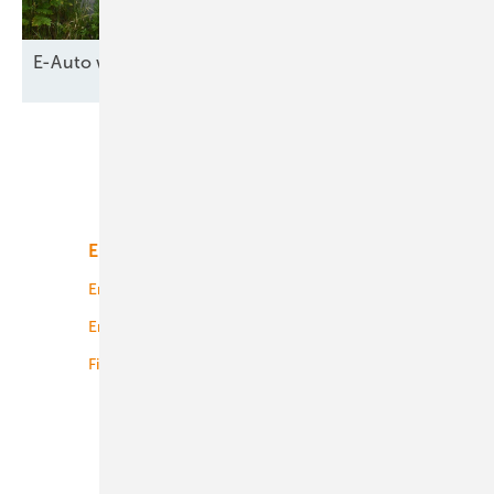
E-Auto wird
Netzpuffer
Unsere Themen
Energiemarkt
Technologie
Energierecht
Planung
Energiemärkte weltweit
Logistik
Finanzierung
Betrieb
Onshore-Wind
Offshore-Wind
Solar