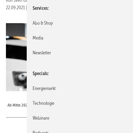
von
Sven Ullrich
22.09.2021
|
Druckvorschau
Services
Abo & Shop
Media
Newsletter
Specials
Energiemarkt
The Mobility House
Technologie
Ab Mitte 2023 müssen alle Ladesäulen einen Kartenleser mitbringen.
Webinare
Podcasts