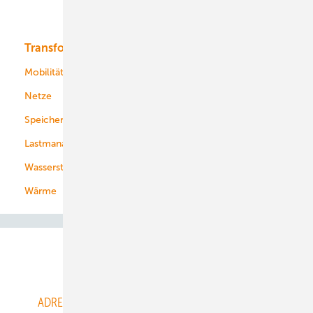
Bioenergie
Transformation
Energieversorger
Service
Mobilität
Kommunen
Netze
Stadtwerke
Speicher
Energiekonzerne
Lastmanagement
Wasserstoff
Wärme
Abo- & Leserservice
ADRESSBUCH der WIND- und SOLARENERGIE
AGB