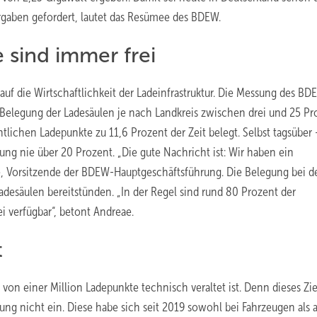
orgaben gefordert, lautet das Resümee des BDEW.
 sind immer frei
uf die Wirtschaftlichkeit der Ladeinfrastruktur. Die Messung des BD
e Belegung der Ladesäulen je nach Landkreis zwischen drei und 25 Pr
tlichen Ladepunkte zu 11,6 Prozent der Zeit belegt. Selbst tagsüber 
ng nie über 20 Prozent. „Die gute Nachricht ist: Wir haben ein
e, Vorsitzende der BDEW-Hauptgeschäftsführung. Die Belegung bei d
Ladesäulen bereitstünden. „In der Regel sind rund 80 Prozent der
i verfügbar“, betont Andreae.
t
el von einer Million Ladepunkte technisch veraltet ist. Denn dieses Zie
ung nicht ein. Diese habe sich seit 2019 sowohl bei Fahrzeugen als 