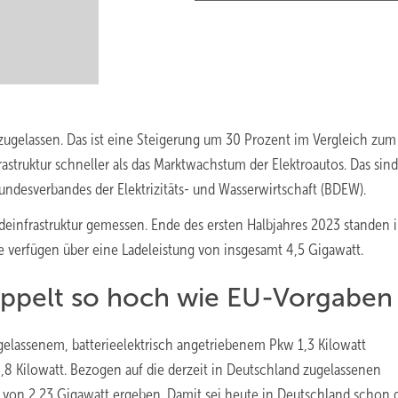
ugelassen. Das ist eine Steigerung um 30 Prozent im Vergleich zum
struktur schneller als das Marktwachstum der Elektroautos. Das sin
undesverbandes der Elektrizitäts- und Wasserwirtschaft (BDEW).
einfrastruktur gemessen. Ende des ersten Halbjahres 2023 standen 
e verfügen über eine Ladeleistung von insgesamt 4,5 Gigawatt.
doppelt so hoch wie EU-Vorgaben
zugelassenem, batterieelektrisch angetriebenem Pkw 1,3 Kilowatt
 0,8 Kilowatt. Bezogen auf die derzeit in Deutschland zugelassenen
 von 2,23 Gigawatt ergeben. Damit sei heute in Deutschland schon 