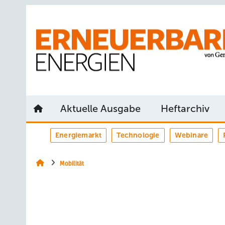
Springe
Springe
Springe
auf
auf
auf
Hauptinhalt
Hauptmenü
SiteSearch
Aktuelle Ausgabe
Heftarchiv
Energiemarkt
Technologie
Webinare
Mobilität