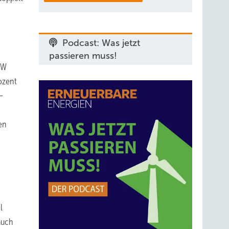
Podcast: Was jetzt
passieren muss!
EW
ozent
–
en
l
auch