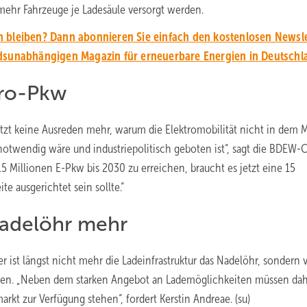
mehr Fahrzeuge je Ladesäule versorgt werden.
 bleiben? Dann abonnieren Sie einfach den kostenlosen Newsle
unabhängigen Magazin für erneuerbare Energien in Deutschl
tro-Pkw
es jetzt keine Ausreden mehr, warum die Elektromobilität nicht in dem
 notwendig wäre und industriepolitisch geboten ist“, sagt die BDEW-C
5 Millionen E-Pkw bis 2030 zu erreichen, braucht es jetzt eine 15
te ausgerichtet sein sollte.“
 Nadelöhr mehr
 ist längst nicht mehr die Ladeinfrastruktur das Nadelöhr, sondern 
eiten. „Neben dem starken Angebot an Lademöglichkeiten müssen dah
rkt zur Verfügung stehen“, fordert Kerstin Andreae. (su)