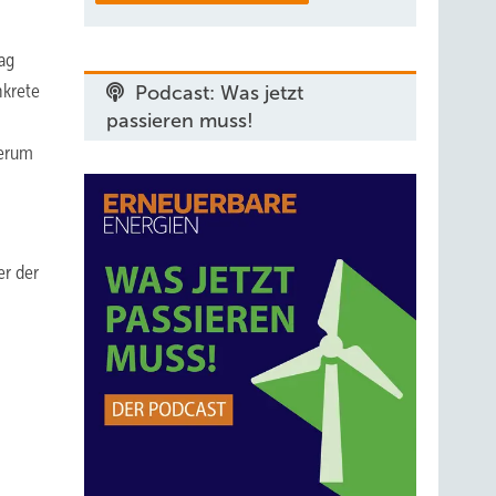
ag
nkrete
Podcast: Was jetzt
passieren muss!
derum
er der