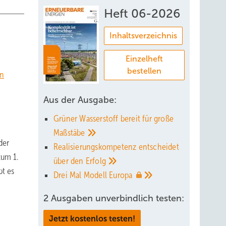
Heft 06-2026
Inhaltsverzeichnis
Einzelheft
bestellen
on
Aus der Ausgabe:
Grüner Wasserstoff bereit für große
Maßstäbe
der
Realisierungskompetenz entscheidet
zum 1.
über den
Erfolg
bt es
Drei Mal Modell
Europa
2 Ausgaben unverbindlich testen:
Jetzt kostenlos testen!