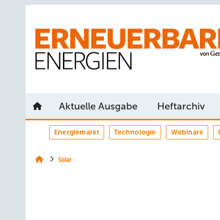
Springe
Springe
Springe
auf
auf
auf
Hauptinhalt
Hauptmenü
SiteSearch
Aktuelle Ausgabe
Heftarchiv
Energiemarkt
Technologie
Webinare
Solar