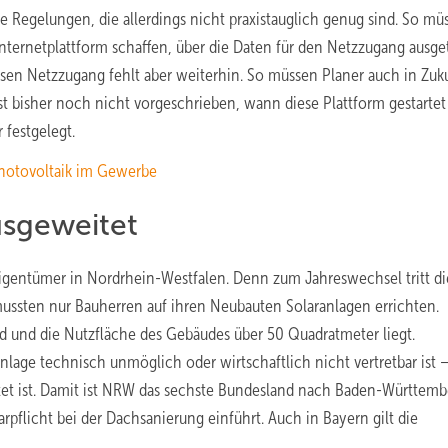
 Regelungen, die allerdings nicht praxistauglich genug sind. So mü
nternetplattform schaffen, über die Daten für den Netzzugang ausge
sen Netzzugang fehlt aber weiterhin. So müssen Planer auch in Zuku
t bisher noch nicht vorgeschrieben, wann diese Plattform gestartet
festgelegt.
Photovoltaik im Gewerbe
usgeweitet
eigentümer in Nordrhein-Westfalen. Denn zum Jahreswechsel tritt di
 mussten nur Bauherren auf ihren Neubauten Solaranlagen errichten.
rd und die Nutzfläche des Gebäudes über 50 Quadratmeter liegt.
nlage technisch unmöglich oder wirtschaftlich nicht vertretbar ist 
et ist. Damit ist NRW das sechste Bundesland nach Baden-Württemb
pflicht bei der Dachsanierung einführt. Auch in Bayern gilt die