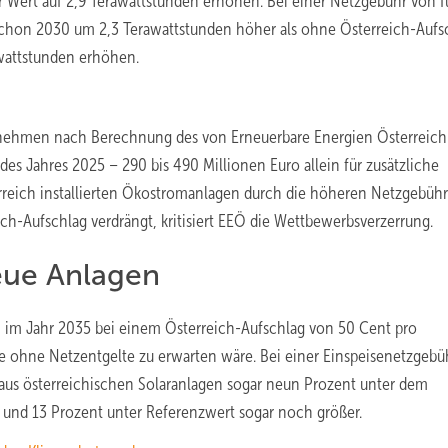
r Wert auf 2,9 Terawattstunden erhöhen. Bei einer Netzgebühr von f
schon 2030 um 2,3 Terawattstunden höher als ohne Österreich-Aufs
wattstunden erhöhen.
rnehmen nach Berechnung des von Erneuerbare Energien Österreich
es Jahres 2025 – 290 bis 490 Millionen Euro allein für zusätzliche
rreich installierten Ökostromanlagen durch die höheren Netzgebüh
ch-Aufschlag verdrängt, kritisiert EEÖ die Wettbewerbsverzerrung.
neue Anlagen
 im Jahr 2035 bei einem Österreich-Aufschlag von 50 Cent pro
ie ohne Netzentgelte zu erwarten wäre. Bei einer Einspeisenetzgebü
aus österreichischen Solaranlagen sogar neun Prozent unter dem
n und 13 Prozent unter Referenzwert sogar noch größer.