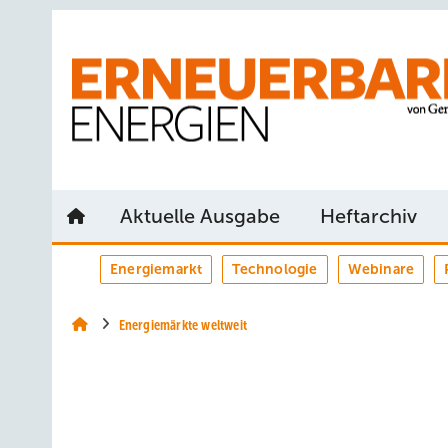
Springe
Springe
Springe
auf
auf
auf
Hauptinhalt
Hauptmenü
SiteSearch
Aktuelle Ausgabe
Heftarchiv
Energiemarkt
Technologie
Webinare
Energiemärkte weltweit