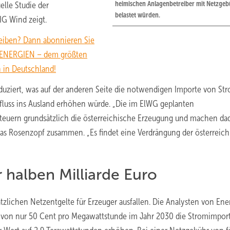
heimischen Anlagenbetreiber mit Netzge
lle Studie der
belastet würden.
IG Wind zeigt.
eiben? Dann abonnieren Sie
 ENERGIEN – dem größten
 in Deutschland!
uziert, was auf der anderen Seite die notwendigen Importe von St
fluss ins Ausland erhöhen würde. „Die im ElWG geplanten
rteuern grundsätzlich die österreichische Erzeugung und machen da
mas Rosenzopf zusammen. „Es findet eine Verdrängung der österreic
 halben Milliarde Euro
ätzlichen Netzentgelte für Erzeuger ausfallen. Die Analysten von Ene
t von nur 50 Cent pro Megawattstunde im Jahr 2030 die Stromimpor