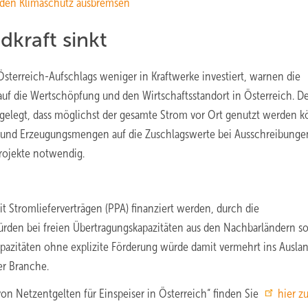
n den Klimaschutz ausbremsen
kraft sinkt
sterreich-Aufschlags weniger in Kraftwerke investiert, warnen die
f die Wertschöpfung und den Wirtschaftsstandort in Österreich. D
sgelegt, dass möglichst der gesamte Strom vor Ort genutzt werden k
e und Erzeugungsmengen auf die Zuschlagswerte bei Ausschreibunge
rojekte notwendig.
 Stromlieferverträgen (PPA) finanziert werden, durch die
rden bei freien Übertragungskapazitäten aus den Nachbarländern so
Kapazitäten ohne explizite Förderung würde damit vermehrt ins Ausla
er Branche.
on Netzentgelten für Einspeiser in Österreich“ finden Sie
hier z