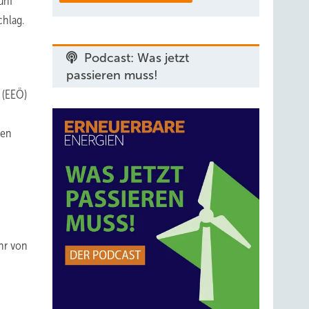
ünf
chlag.
Podcast: Was jetzt
passieren muss!
 (EEÖ)
ren
hr von