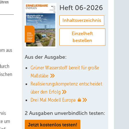
bühren
Heft 06-2026
Inhaltsverzeichnis
Einzelheft
bestellen
rom aus
Aus der Ausgabe:
durch
Grüner Wasserstoff bereit für große
hischen
Maßstäbe
Realisierungskompetenz entscheidet
über den
Erfolg
Drei Mal Modell
Europa
rvis
2 Ausgaben unverbindlich testen:
te um
Jetzt kostenlos testen!