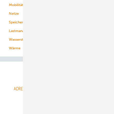
Mobilität
Kommunen
Netze
Stadtwerke
Speicher
Energiekonzerne
Lastmanagement
Wasserstoff
Wärme
Abo- & Leserservice
ADRESSBUCH der WIND- und SOLARENERGIE
AGB
Alle Inhalte chronologisch
Anmelden