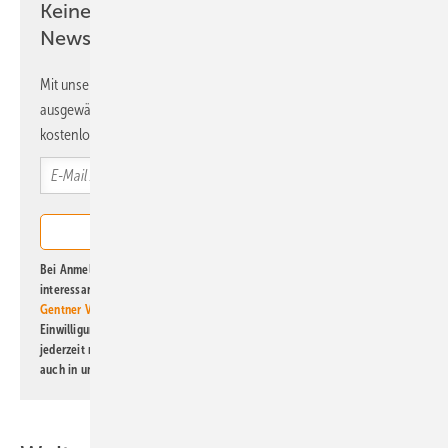
Keine Zeit? Kein Problem mit dem ERE
Newsletter!
Mit unserem Newsletter erhalten Sie regelmäßig von uns
ausgewählte Informationen und Neuigkeiten, gebündelt und
kostenlos direkt ins Postfach.
Bei Anmeldung zu diesem Newsletter bin ich damit einverstanden, über
interessante Verlags- und Online-Angebote
der Marken der Alfons W.
Gentner Verlag GmbH & Co. KG
informiert zu werden. Diese
Einwilligung kann ich jederzeit widerrufen und eine Abmeldung ist
jederzeit möglich. Informationen zum Umgang mit Daten finden Sie
auch in unserer
Datenschutzerklärung
.