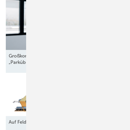
Großkomponentendienst auf See:
„Parkübergreifende
Troubleshooter“
Auf Feld und
Brache