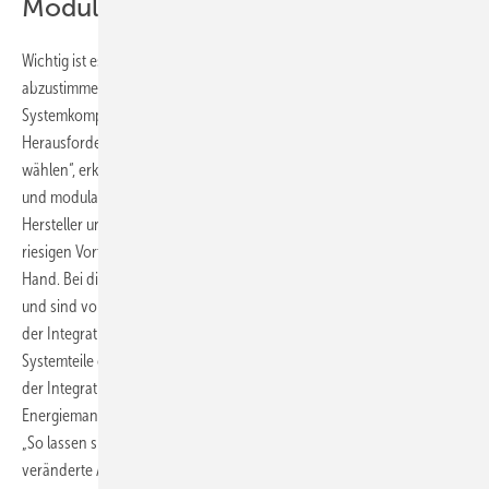
Modularität
Wichtig ist es, die einzelnen Komponenten gut aufeinander
abzustimmen. „Denn die Vielfalt an Herstellern und
Systemkomponenten stellt Installateure immer wieder vor die
Herausforderung, kompatible und zukunftssichere Lösungen zu
wählen“, erklärt Frederica Cona. Sie weiß, dass offene Schnittstellen
und modulare Systeme entscheidend sind, um verschiedene
Hersteller und Technologien miteinander zu kombinieren. Einen
riesigen Vorteil bieten in dieser Hinsicht Komplettlösungen aus einer
Hand. Bei diesen kommen alle Komponenten von einem Hersteller
und sind von Hause aus aufeinander abgestimmt. Dies hat Vorteile bei
der Integration und beim Management. Schließlich sind alle
Systemteile optimal aufeinander abgestimmt. Allerdings zahlt sich bei
der Integration von Speicher, Wechselrichtern und
Energiemanagementsystemen eine gewisse flexible Architektur aus.
„So lassen sich Anlagen später problemlos erweitern oder an
veränderte Anforderungen anpassen“, sagt die Expertin von Haier.