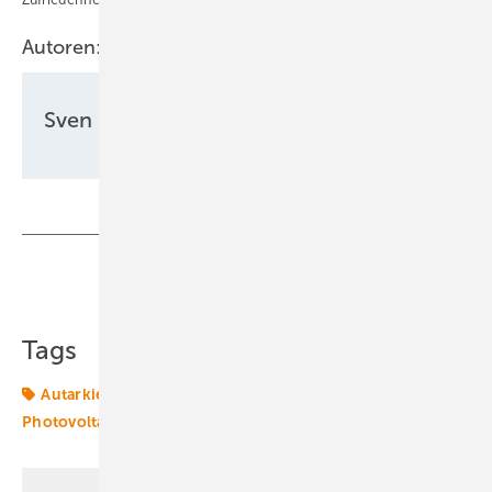
Autoren:
Sven Ullrich
Teilen
Link kopieren
Tags
Autarkie
Eigenverbrauch
Energiemanagement
Photovoltaik
Planung
Solar
Speicher