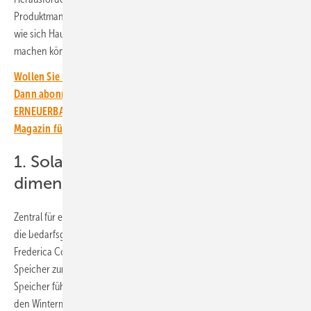
Produktmanagerin EU beim Systemanbieter Haier Energy. Die erklärt,
wie sich Hauseigentümer und Gewerbebetriebe maximal unabhängig
machen können.
Wollen Sie über die Energiewende auf dem Laufenden bleiben?
Dann abonnieren Sie einfach den kostenlosen Newsletter von
ERNEUERBARE ENERGIEN – dem größten verbandsunabhängigen
Magazin für erneuerbare Energien in Deutschland!
1. Solaranlage und Speicher richtig
dimensionieren
Zentral für ein Maximum an Autarkie bei überschaubaren Kosten ist
die bedarfsgerechte Planung der Anlage und des Speichers, betont
Frederica Cona. So müssen die Photovoltaikanlage und auch der
Speicher zum Energieverbrauch passen. „Überdimensionierte
Speicher führen häufig zu unnötigen Kosten und bleiben gerade in
den Wintermonaten ungenutzt“, weiß die Produktmanagerin. „Die