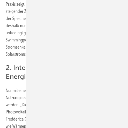
Praxis zeigt, dass eine schrittweise Erweiterung sinnvoll ist: Erst mit
steigender Zahl der Ladezyklen und wachsendem Strombedarf sollte
der Speicher vergrößert werden.“ Grundlage der Planung kann
deshalb nur eine genaue Analyse des Verbrauchs sein. Hier müssen
unbedingt große Verbraucher wie Wärmepumpe, E-Auto, Sauna und
Swimmingpool einbezogen werden. Denn diese bieten nicht nur eine
Stromsenke, sondern auch Flexibilität für die Nutzung des eigenen
Solarstroms.
2. Integration eines intelligenten
Energiemanagementsystems
Nur mit einem modernen Energiemanagementsystem (EMS) kann die
Nutzung des Photovoltaikstroms vom eigenen Dach optimiert
werden. „Die EMS steuern und optimieren die Stromflüsse zwischen
Photovoltaikanlage, Speicher, Verbrauchern und Netz“, erklärt
Fredderica Cona. „Durch die systematische Einbindung von Geräten
wie Wärmepumpe oder Wallbox und abgestimmt auf dynamische