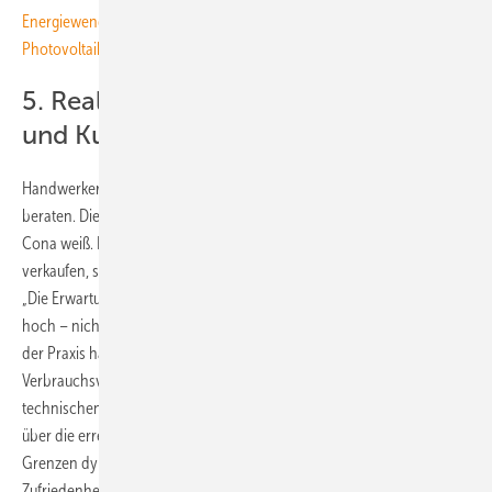
Energiewende im Gewerbe: Wie nutzen Sie Flachdächer für die
Photovoltaik richtig aus?
5. Realistische Erwartungssteuerung
und Kundenberatung
Handwerker und Planer sollten ihre Kunden ehrlich und kompetent
beraten. Dies sei ein oft unterschätzter Erfolgsfaktor, wie Frederica
Cona weiß. Hier steht nicht im Mittelpunkt, so viel wie möglich zu
verkaufen, sondern die passende Anlage zu planen und zu errichten.
„Die Erwartungen an Autarkie und Wirtschaftlichkeit sind in der Regel
hoch – nicht zuletzt durch Marketingversprechen“, erklärt Cona. „In
der Praxis hängt der Autarkiegrad jedoch stark vom individuellen
Verbrauchsverhalten, der Anlagendimensionierung und den
technischen Möglichkeiten ab. Eine transparente Kommunikation
über die erreichbaren Autarkiequoten, die Rolle des Speichers und die
Grenzen dynamischer Stromtarife ist unerlässlich, um langfristige
Zufriedenheit zu sichern“, betont sie.