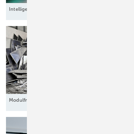
Intel ligente
Datensicherheit
Modulfriedhof für
Rohstoffe