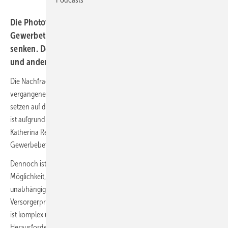
Die Photovoltaik ermöglicht Hauseigentümern und
Gewerbetreibenden, ihre Energiekosten nachhaltig zu
senken. Doch das System aus Solaranlagen, Speichern
und anderen Komponenten muss passen.
Die Nachfrage nach privaten Photovoltaikanlagen war in den
vergangenen drei Jahren riesig. Auch immer mehr Gewerbebetriebe
setzen auf die Photovoltaik, um ihre Energiekosten zu senken. Derzeit
ist aufgrund der Verunsicherung durch Bundeswirtschaftsministerin
Katherina Reiche (CDU) bei den investierenden Hauseigentümern und
Gewerbebetrieben die Bereitschaft etwas verhaltener.
Dennoch ist die Eigenstromversorgung immer noch die beste
Möglichkeit, für die eigene Strompreisbremse zu sorgen und sich
unabhängiger von den Volatilitäten an den Strombörsen und bei den
Versorgerpreisen zu machen. „Doch der Weg zur maximalen Autarkie
ist komplex und von zahlreichen technischen wie organisatorischen
Herausforderungen geprägt“, erklärt Federica Cona,