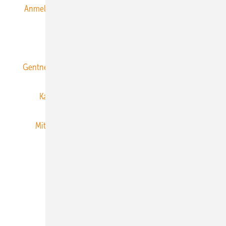
Anmeldung & Registrierung
Datenschutz
E-Paper
ERNEUERBARE ENERGIEN abonnieren
Gentner Energy Media
Gentner Verlag
Impressum
Karriere bei Gentner
Team
Mediaservice
Mitgliedschaften und Engagement
Newsletter
Privacy Manager
RSS-Feed
Veranstaltungen / Webinare
© 2026 ERNEUERBARE ENERGIEN