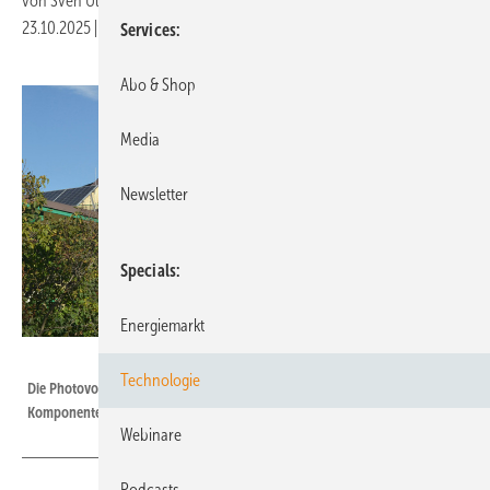
von
Sven Ullrich
23.10.2025
|
Druckvorschau
Services
Abo & Shop
Media
Newsletter
Specials
Energiemarkt
Velka Botička
Technologie
Die Photovoltaik lohnt sich in jedem Fall, wenn sie gut geplant ist und die
Komponenten gut aufeinander abgestimmt sind.
Webinare
Podcasts