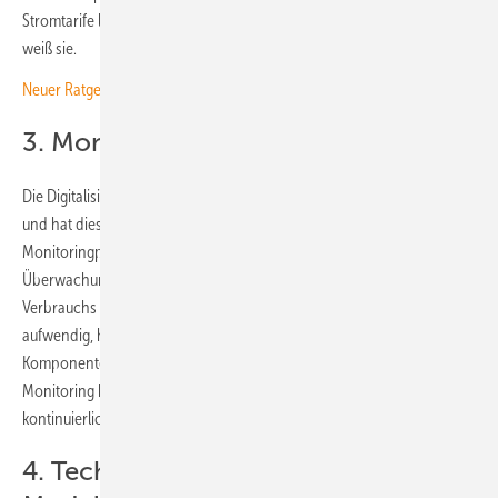
Stromtarife lassen sich die Eigenverbrauchsquoten deutlich steigern“,
weiß sie.
Neuer Ratgeber: 250 Tipps für solaren Eigenstrom
3. Monitoring und Digitalisierung
Die Digitalisierung ist auch in der Photovoltaikbranche angekommen
und hat diese grundlegend verändert. Schon längst sind
Monitoringportale und Apps Standard, die eine lückenlose
Überwachung der Anlagenleistung, des Speicherzustands und des
Verbrauchs ermöglichen. „Früher waren solche Lösungen teuer und
aufwendig, heute sind sie Standard und mitunter direkt in die
Komponenten der Anlage integriert“, sagt Cona. „Ein transparentes
Monitoring hilft, Fehler frühzeitig zu erkennen und die Autarkie
kontinuierlich zu optimieren.“
4. Technische Kompatibilität und