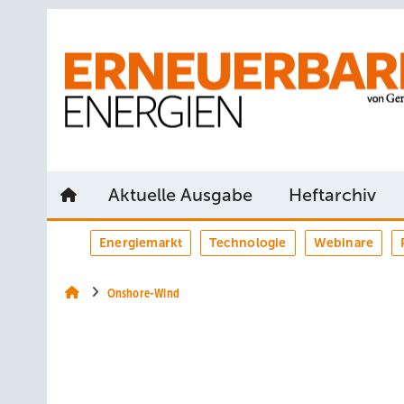
Springe
Springe
Springe
auf
auf
auf
Hauptinhalt
Hauptmenü
SiteSearch
Aktuelle Ausgabe
Heftarchiv
Energiemarkt
Technologie
Webinare
Onshore-Wind