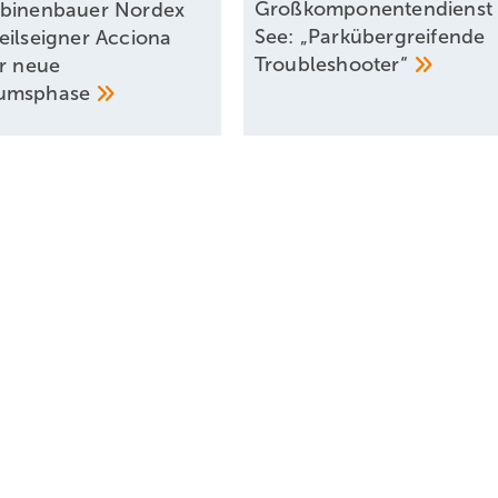
Großkomponentendienst 
binenbauer Nordex
See: „Parkübergreifende
eilseigner Acciona
Troubleshooter“
ür neue
umsphase