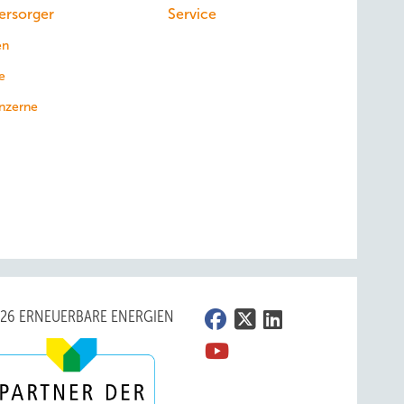
ersorger
Service
en
e
nzerne
026 ERNEUERBARE ENERGIEN