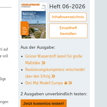
Heft 06-2026
Inhaltsverzeichnis
Einzelheft
bestellen
Aus der Ausgabe:
l auf
e soll
Grüner Wasserstoff bereit für große
Maßstäbe
Realisierungskompetenz entscheidet
über den
Erfolg
ßige
Drei Mal Modell
Europa
2 Ausgaben unverbindlich testen:
ungen
Jetzt kostenlos testen!