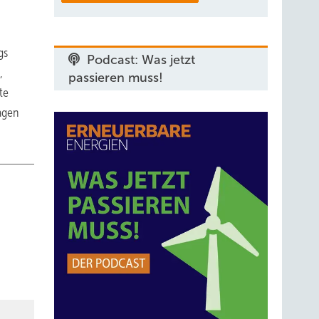
gs
Podcast: Was jetzt
,
passieren muss!
te
agen