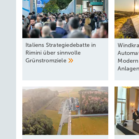
Italiens Strategiedebatte in
Windkraf
Rimini über sinnvolle
Automat
Grünstromziele
Moderni
Anlage