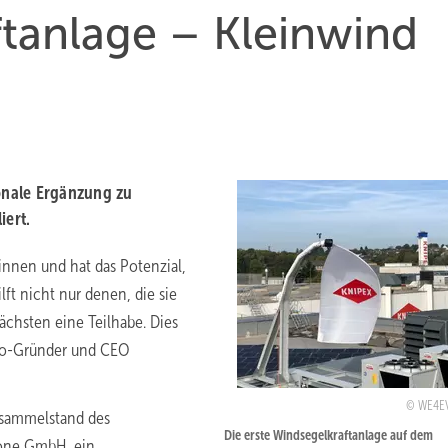
tanlage – Kleinwind
onale Ergänzung zu
liert.
innen und hat das Potenzial,
ft nicht nur denen, die sie
chsten eine Teilhabe. Dies
 Co-Gründer und CEO
WE4E
esammelstand des
Die erste Windsegelkraftanlage auf dem
yone GmbH, ein