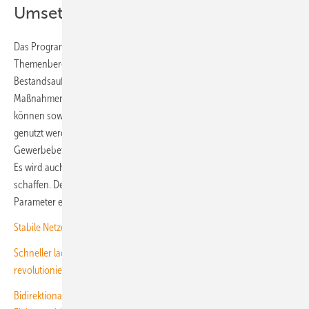
Umsetzungsenpfehlungen
Das Programm ist modular aufgebaut und umfasst bis zu sieben
Themenbereiche. Anwender:innen erhalten eine übersichtliche
Bestandsaufnahme sowie klar priorisierte Empfehlungen von
Maßnahmen mit einzelnen Umsetzungsschritten. Diese Empfehlungen
können sowohl als Arbeitshilfen als auch als Entscheidungsgrundlage
genutzt werden. Auf diese Weise kann die Kommune oder der
Gewerbebetrieb nicht nur die Kosten und Umweltschäden verringern.
Es wird auch möglich, passende Angebote für die Mitarbeiter:innen zu
schaffen. Denn die Planer:innen können entweder individuelle
Parameter eingeben oder die hinterlegten Beispielszenarien nutzen.
Stabile Netze, schnelles Laden beim Einkaufen, weniger Bürokratie!
Schneller laden, schneller profitieren: Wie die Flottenelektrifizierung
revolutioniert wird
Bidirektional Laden und Firmenflotten elektrifizieren: Unser Spezial zur