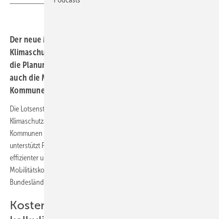
Der neue Mobilitätskompass der Energie- und
Klimaschutzagentur Rheinland-Pfalz bietet ein Tool für
die Planung der Ladeinfrastruktur. Es berücksichtigt
auch die Mobilitätsstruktur des Unternehmens oder der
Kommune.
Die Lotsenstelle für alternative Antriebe der Energie- und
Klimaschutzagentur Rheinland-Pfalz hat einen Mobilitätskompass für
Kommunen und Unternehmen erstellt. Diese Online-Plattform
unterstützt Fuhrparkmanager:innen und Interessierte dabei, Mobilität
effizienter und klimafreundlicher zu denken und zu planen. Der
Mobilitätskompass steht neben Rheinland-Pfalz noch in vier weiteren
Bundesländern mit vergleichbaren Inhalten zur Verfügung.
Kosten für Ladesäulen schnell