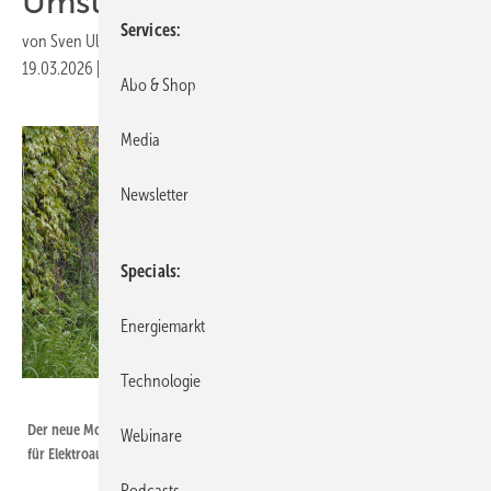
Umstieg auf E‑Mobilität
Services
von
Sven Ullrich
19.03.2026
|
Druckvorschau
Abo & Shop
Media
Newsletter
Specials
Energiemarkt
Technologie
Lade
Der neue Mobilitätskompass unterstützt die Planung der Ladeinfrastruktur
Webinare
für Elektroautos.
Podcasts