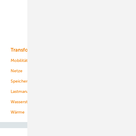
Onshore-Wind
Offshore-Wind
Solar
Bioenergie
Transformation
Energieversorger
Service
Mobilität
Kommunen
Netze
Stadtwerke
Speicher
Energiekonzerne
Lastmanagement
Wasserstoff
Wärme