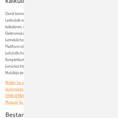
kalkulieren
Damit können Kommunen und Unternehmen die Kosten für eine
Ladesäule am Verwaltungs- oder Gewerbegebäude schnell
kalkulieren, das Potenzial für die Umstellung des Fuhrparks auf
Elektromobilität abschätzen oder eine umfassende Analyse der
betrieblichen Mobilität durchführen. Denn ein zentrales Element der
Plattform ist ein integriertes Berechnungstool für betriebliches und
behördliches Mobilitätsmanagement (BMM). Es ermöglicht eine
Komplettbetrachtung der Mobilität je Standort. Das Tool
berücksichtigt unter anderem den Fuhrpark, Dienstreisen sowie die
Mobilität der Mitarbeiter:innen.
Wollen Sie über die Energiewende auf dem Laufenden bleiben? Dann
abonnieren Sie einfach den kostenlosen Newsletter von
ERNEUERBARE ENERGIEN – dem größten verbandsunabhängigen
Magazin für erneuerbare Energien in Deutschland!
Bestandsaufnahme und