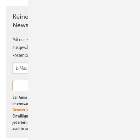
Keine Zeit? Kein Problem mit dem ERE
Newsletter!
Mit unserem Newsletter erhalten Sie regelmäßig von uns
ausgewählte Informationen und Neuigkeiten, gebündelt und
kostenlos direkt ins Postfach.
Bei Anmeldung zu diesem Newsletter bin ich damit einverstanden, über
interessante Verlags- und Online-Angebote
der Marken der Alfons W.
Gentner Verlag GmbH & Co. KG
informiert zu werden. Diese
Einwilligung kann ich jederzeit widerrufen und eine Abmeldung ist
jederzeit möglich. Informationen zum Umgang mit Daten finden Sie
auch in unserer
Datenschutzerklärung
.