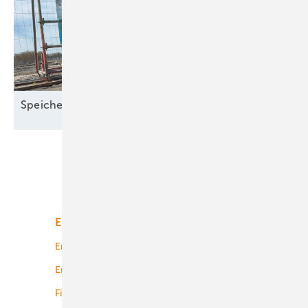
Speicher als Standortfaktor in
Wilhelmshaven
Unsere Themen
Energiemarkt
Technologie
Energierecht
Planung
Energiemärkte weltweit
Logistik
Finanzierung
Betrieb