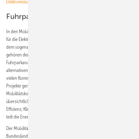
Elektromobilität
Fuhrpark analysieren
In den Mobilitätskompass sind auch weitere digitale Anwendungen
für die Elektromobilität integriert, die in Rheinland-Pfalz vorher auf
dem sogenannten Elektroflottenplaner verfügbar waren. Dazu
gehören der Kostenrechner für Ladeinfrastruktur,
Fuhrparkanalysetools sowie ein Marktüberblick zu Fahrzeugen mit
alternativen Antrieben. Diese Anwendungen wurden schon von
vielen Kommunen und Unternehmen für die Vorbereitung eigener
Projekte genutzt. Mit dem Relaunch und der Erweiterung zum
Mobilitätskompass biete die Plattform einen breiten, zugleich
übersichtlichen und niedrigschwelligen Einstieg auf dem Weg zu mehr
Effizienz, Klimaschutz und Zukunftsfähigkeit in der Mobilität vor Ort,
teilt die Energie- und Klimaschutzagentur mit.
Der Mobilitätskompass steht Anwender:innen aus den fünf
Bundesländern kostenfrei zur Verfügung. Dazu müssen sich die