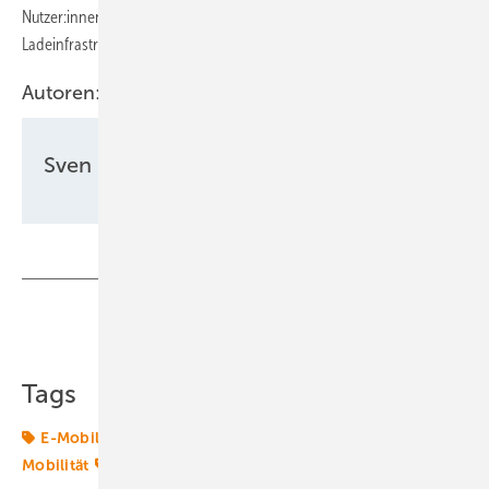
Nutzer:innen neu registrieren und können mit der Planung ihrer
Ladeinfrastruktur loslegen.
Autoren:
Sven Ullrich
Teilen
Link kopieren
Tags
E-Mobilität
Kommune
Ladeinfrastruktur
Mobilität
Planung
Rheinland-Pfalz
Transformation