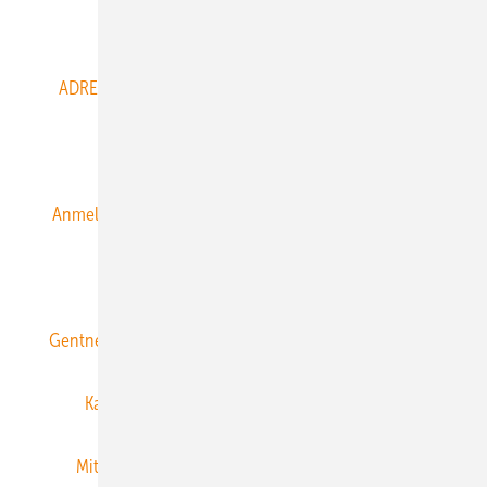
Abo- & Leserservice
ADRESSBUCH der WIND- und SOLARENERGIE
AGB
Alle Inhalte chronologisch
Anmelden
Anmeldung & Registrierung
Datenschutz
E-Paper
ERNEUERBARE ENERGIEN abonnieren
Gentner Energy Media
Gentner Verlag
Impressum
Karriere bei Gentner
Team
Mediaservice
Mitgliedschaften und Engagement
Newsletter